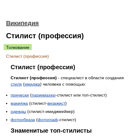
Википедия
Стилист (профессия)
Толкование
Стилист (профессия)
Стилист (профессия)
Стилист (профессия)
- специалист в области создания
стиля
(
имиджа
) человека с помощью:
прически
(
парикмахер
-стилист или топ-стилист)
макияжа
(стилист-
визажист
)
одежды
(стилист-имиджмейкер)
фотообраза
(
фотограф
-стилист)
Знаменитые топ-стилисты