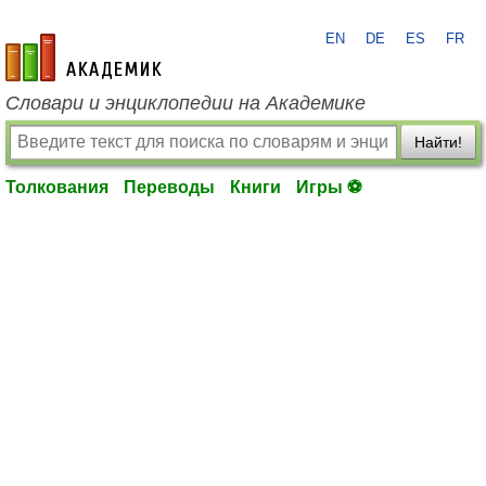
EN
DE
ES
FR
academic.ru
Словари и энциклопедии на Академике
Найти!
Толкования
Переводы
Книги
Игры ⚽