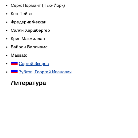
Серж Нормант (Нью-Йорк)
Кен Пейвс
Фредерик Феккаи
Салли Хершбергер
Крис Макмиллан
Байрон Виллиамс
Massato
Сергей Зверев
Зубков, Георгий Иванович
Литература