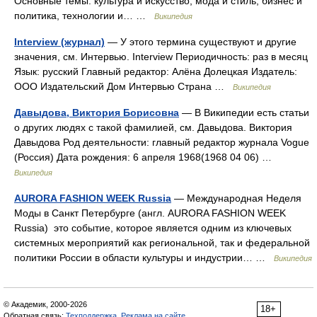
Основные темы: культура и искусство, мода и стиль, бизнес и
политика, технологии и… …
Википедия
Interview (журнал)
— У этого термина существуют и другие
значения, см. Интервью. Interview Периодичность: раз в месяц
Язык: русский Главный редактор: Алёна Долецкая Издатель:
ООО Издательский Дом Интервью Страна …
Википедия
Давыдова, Виктория Борисовна
— В Википедии есть статьи
о других людях с такой фамилией, см. Давыдова. Виктория
Давыдова Род деятельности: главный редактор журнала Vogue
(Россия) Дата рождения: 6 апреля 1968(1968 04 06) …
Википедия
AURORA FASHION WEEK Russia
— Международная Неделя
Моды в Санкт Петербурге (англ. AURORA FASHION WEEK
Russia) это событие, которое является одним из ключевых
системных мероприятий как региональной, так и федеральной
политики России в области культуры и индустрии… …
Википедия
© Академик, 2000-2026
18+
Обратная связь:
Техподдержка
,
Реклама на сайте