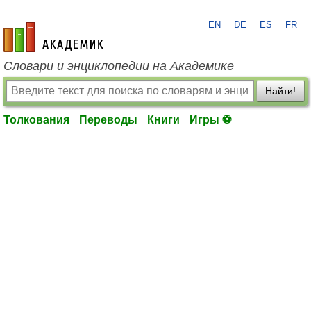
EN
DE
ES
FR
academic.ru
Словари и энциклопедии на Академике
Найти!
Толкования
Переводы
Книги
Игры ⚽