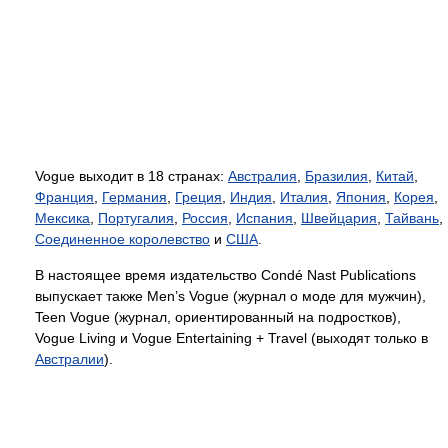
Vogue выходит в 18 странах:
Австралия
,
Бразилия
,
Китай
,
Франция
,
Германия
,
Греция
,
Индия
,
Италия
,
Япония
,
Корея
,
Мексика
,
Португалия
,
Россия
,
Испания
,
Швейцария
,
Тайвань
,
Соединенное королевство
и
США
.
В настоящее время издательство Condé Nast Publications
выпускает также Men’s Vogue (журнал о моде для мужчин),
Teen Vogue (журнал, ориентированный на подростков),
Vogue Living и Vogue Entertaining + Travel (выходят только в
Австралии
).