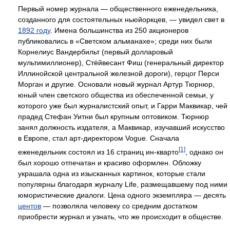
Первый номер журнала — общественного еженедельника,
созданного для состоятельных ньюйоркцев, — увидел свет в
1892 году
. Имена большинства из 250 акционеров
публиковались в «Светском альманахе»; среди них были
Корнелиус Вандербильт (первый долларовый
мультимиллионер), Стёйвесант Фиш (генеральный директор
Иллинойской центральной железной дороги), герцог Перси
Морган и другие. Основали новый журнал Артур Тюрнюр,
юный член светского общества из обеспеченной семьи, у
которого уже был журналистский опыт, и Гарри Маквикар, чей
прадед Стефан Уитни был крупным оптовиком. Тюрнюр
занял должность издателя, а Маквикар, изучавший искусство
в Европе, стал арт-директором Vogue. Сначала
[1]
еженедельник состоял из 16 страниц ин-кварто
, однако он
был хорошо отпечатан и красиво оформлен. Обложку
украшала одна из изысканных картинок, которые стали
популярны благодаря журналу Life, размещавшему под ними
юмористические диалоги. Цена одного экземпляра — десять
центов
— позволяла человеку со средним достатком
приобрести журнал и узнать, что же происходит в обществе.