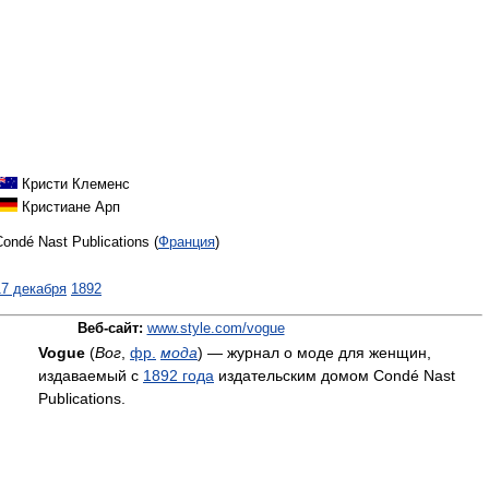
Кристи Клеменс
Кристиане Арп
Condé Nast Publications (
Франция
)
17 декабря
1892
Веб-сайт:
www.style.com/vogue
Vogue
(
Вог
,
фр.
мода
) — журнал о моде для женщин,
издаваемый с
1892 года
издательским домом Condé Nast
Publications.