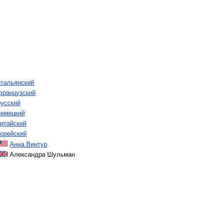
итальянский
французский
русский
немецкий
китайский
корейский
Анна Винтур
Александра Шульман