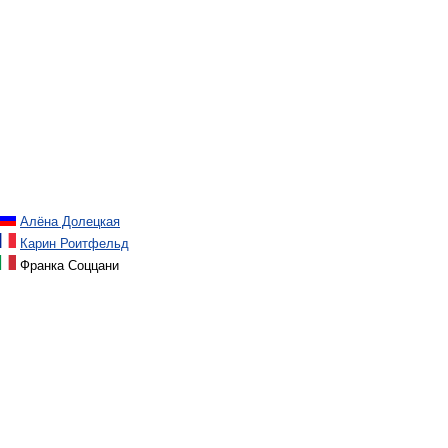
Алёна Долецкая
Карин Роитфельд
Франка Соццани