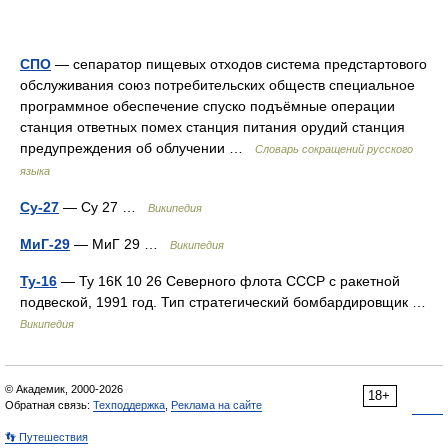
СПО
— сепаратор пищевых отходов система предстартового
обслуживания союз потребительских обществ специальное
программное обеспечение спуско подъёмные операции
станция ответных помех станция питания орудий станция
предупреждения об облучении …
Словарь сокращений русского
языка
Су-27
— Су 27 …
Википедия
МиГ-29
— МиГ 29 …
Википедия
Ту-16
— Ту 16К 10 26 Северного флота СССР с ракетной
подвеской, 1991 год. Тип стратегический бомбардировщик …
Википедия
© Академик, 2000-2026
18+
Обратная связь:
Техподдержка
,
Реклама на сайте
👣 Путешествия