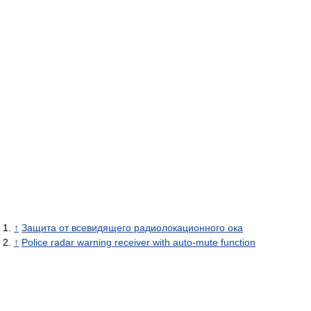
↑
Защита от всевидящего радиолокационного ока
↑
Police radar warning receiver with auto-mute function