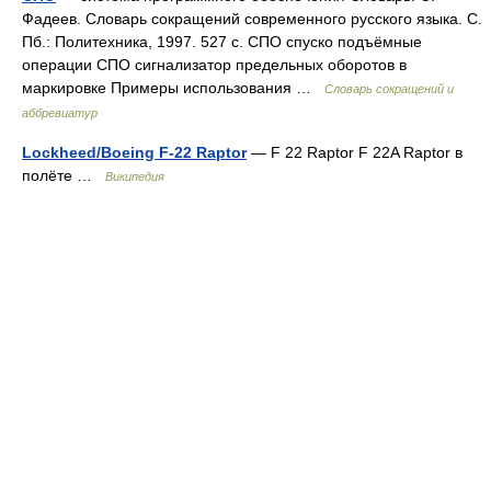
Фадеев. Словарь сокращений современного русского языка. С.
Пб.: Политехника, 1997. 527 с. СПО спуско подъёмные
операции СПО сигнализатор предельных оборотов в
маркировке Примеры использования …
Словарь сокращений и
аббревиатур
Lockheed/Boeing F-22 Raptor
— F 22 Raptor F 22A Raptor в
полёте …
Википедия