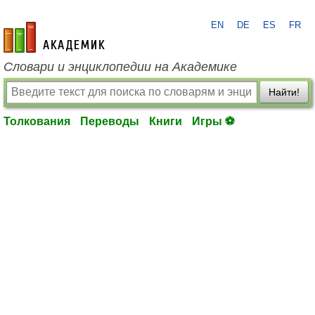
EN
DE
ES
FR
academic.ru
Словари и энциклопедии на Академике
Найти!
Толкования
Переводы
Книги
Игры ⚽