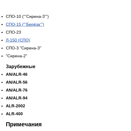
СПО-10 ('''Сирена-3''')
СПО-15 ('''Берёза''')
СПО-23
Л-150 (СПО)
СПО-3 "Сирена-3"
"Сирена-2"
Зарубежные
AN/ALR-46
AN/ALR-56
AN/ALR-76
AN/ALR-94
ALR-2002
ALR-400
Примечания