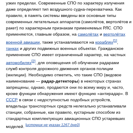
узких пределах. Современные СПО по характеру излучения
даже определяют тип воздушного судна-перехватчика. Как
правило, в память системы введены все основные типы
современных летательных аппаратов (самолётов, вертолётов и
ракет) по характерным признакам применяемых РЛС. СПО
применяются, главным образом, на
самолётах
и
вертолётах
[1]
военной авиации
, также устанавливаются на
кораблях
,
танках
и других подвижных военных объектах. Гражданское
применение СПО имеет ограниченный характер, на частных
[2]
автомобилях
, для оповещения об облучении радарами
служб контроля дорожного движения органов полиции
(милиции). Необходимо отметить, что такие СПО (видовое
наименование —
радар-детекторы
) в некоторых странах
запрещены, однако, продаются они по всему миру и, часто,
кроме функции обнаружения имеют функцию «антирадар». В
СССР
, в связи с недоступностью подобных устройств,
владельцы транспортных средств нелегально устанавливали
станции, собранные, как правило, кустарным способом из
стандартных комплектующих авиационных СПО устаревших
[
источник не указан 1267 дней
]
моделей.