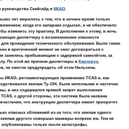
и
руководства
Скайгайд
и
ИКАО
.
льких
лет
мирилось
с
тем
,
что
в
ночное
время
только
вижением
,
когда
его
напарник
отдыхал
,
и
не
обеспечило
обы
изменить
эту
практику
.
В
дополнение
к
этому
,
в
ночь
ывающее
диспетчеру
о
возникновении
опасности
для
проведения
технического
обслуживания
.
Были
также
сен
в
критический
момент
не
смог
договориться
с
ни
занялись
прибывающим
с
задержкой
самолётом
,
за
алу
.
По
этой
же
причине
диспетчеры
в
Карлсруэ
,
ов
,
не
смогли
предупредить
об
этом
Нильсена
.
ты
ИКАО
,
регламентирующие
применение
TCAS
и
,
как
водствовался
экипаж
Ту
-
154
,
были
неполными
и
частично
оны
,
в
них
содержался
прямой
запрет
выполнения
TCAS
,
с
другой
стороны
,
эта
система
была
названа
печатление
,
что
инструкции
диспетчера
имеют
приоритет
.
ько
опасных
сближений
из
-
за
того
,
что
экипаж
одного
экипаж
другого
совершал
маневры
вопреки
им
.
Тем
не
и
опубликованы
только
после
катастрофы
.