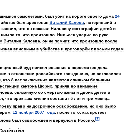
вшимися
самолётами
,
был
убит
на
пороге
своего
дома
24
бийстве
был
арестован
Виталий
Калоев
,
потерявший
в
в
заявил
,
что
он
показал
Нильсену
фотографии
детей
и
ним
за
то
,
что
произошло
.
Нильсен
ударил
по
руке
м
Виталия
Калоева
,
он
не
помнит
,
что
произошло
после
ризнан
виновным
в
убийстве
и
приговорён
к
восьми
годам
ляционный
суд
принял
решение
о
пересмотре
дела
ние
в
отношении
российского
гражданина
,
но
согласился
м
,
что
8
лет
заключения
являются
слишком
большим
нстанции
кантона
Цюрих
,
приняв
во
внимание
лоева
,
связанную
со
смертью
жены
и
двоих
детей
в
ил
,
что
срок
заключения
составит
5
лет
и
три
месяца
лоеву
право
на
досрочное
освобождение
,
но
оно
было
ером
.
12
ноября
2007
года
,
после
того
,
как
протест
[
7
]
алоев
был
освобождён
и
вернулся
в
Россию
.
Скайгайд