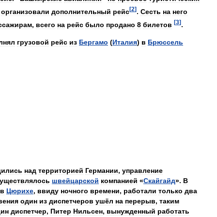
[
2
]
организовали
дополнительный
рейс
.
Сесть
на
него
[
3
]
ссажирам
,
всего
на
рейс
было
продано
8
билетов
.
лнял
грузовой
рейс
из
Бергамо
(
Италия
)
в
Брюссель
дились
над
территорией
Германии
,
управление
уществлялось
швейцарской
компанией
«
Скайгайд
».
В
в
Цюрихе
,
ввиду
ночного
времени
,
работали
только
два
вения
один
из
диспетчеров
ушёл
на
перерыв
,
таким
дин
диспетчер
,
Питер
Нильсен
,
вынужденный
работать