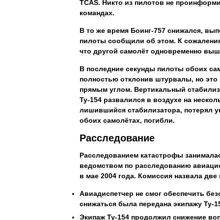
TCAS
.
Никто
из
пилотов
не
проинформ
командах
.
В
то
же
время
Боинг
-
757
снижался
,
вып
пилоты
сообщили
об
этом
.
К
сожалени
что
другой
самолёт
одновременно
выш
В
последние
секунды
пилоты
обоих
са
полностью
отклонив
штурвалы
,
но
это
прямым
углом
.
Вертикальный
стабилиз
Ту
-
154
развалился
в
воздухе
на
нескол
лишившийся
стабилизатора
,
потерял
у
обоих
самолётах
,
погибли
.
Расследование
Расследованием
катастрофы
занимала
ведомством
по
расследованию
авиаци
в
мае
2004
года
.
Комиссия
назвала
две
Авиадиспетчер
не
смог
обеспечить
без
снижаться
была
передана
экипажу
Ту
-
1
Экипаж
Ту
-
154
продолжил
снижение
во