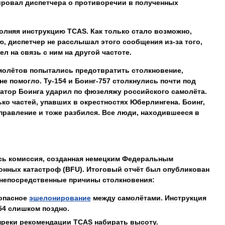
ировал
диспетчера
о
противоречии
в
полученных
олняя
инструкцию
TCAS
.
Как
только
стало
возможно
,
ю
,
диспетчер
не
расслышал
этого
сообщения
из
-
за
того
,
ел
на
связь
с
ним
на
другой
частоте
.
молётов
попытались
предотвратить
столкновение
,
не
помогло
.
Ту
-
154
и
Боинг
-
757
столкнулись
почти
под
атор
Боинга
ударил
по
фюзеляжу
российского
самолёта
.
ько
частей
,
упавших
в
окрестностях
Юберлингена
.
Боинг
,
правление
и
тоже
разбился
.
Все
люди
,
находившееся
в
сь
комиссия
,
созданная
немецким
Федеральным
онных
катастроф
(
BFU
).
Итоговый
отчёт
был
опубликован
непосредственные
причины
столкновения:
опасное
эшелонирование
между
самолётами
.
Инструкция
54
слишком
поздно
.
преки
рекомендации
TCAS
набирать
высоту
.