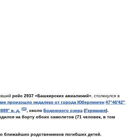
явший
рейс
2937
«
Башкирских
авиалиний
»
,
столкнулся
в
ние
произошло
недалеко
от
города
Юберлинген
47
°
46
′
42
″
(
G
)
3889
°
в
.
д
.
,
около
Боденского
озера
(
Германия
).
одился
на
борту
обоих
самолетов
(
71
человек
,
в
том
ко
ближайших
родственников
погибших
детей
.