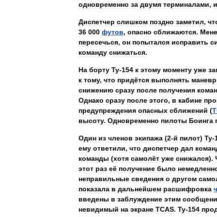
одновременно
за
двумя
терминалами
,
Диспетчер
слишком
поздно
заметил
,
чт
36
000
футов
,
опасно
сближаются
.
Мен
пересечься
,
он
попытался
исправить
с
команду
снижаться
.
На
борту
Ту
-
154
к
этому
моменту
уже
за
к
тому
,
что
придётся
выполнять
маневр
снижению
сразу
после
получения
кома
Однако
сразу
после
этого
,
в
кабине
про
предупреждения
опасных
сближений
(
T
высоту
.
Одновременно
пилоты
Боинга
Один
из
членов
экипажа
(
2
-
й
пилот
)
Ту
-
ему
ответили
,
что
диспетчер
дал
коман
команды
(
хотя
самолёт
уже
снижался
).
этот
раз
её
получение
было
немедленн
неправильные
сведения
о
другом
само
показала
в
дальнейшем
расшифровка
введены
в
заблуждение
этим
сообщен
невидимый
на
экране
TCAS
.
Ту
-
154
про