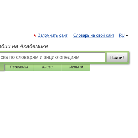
Запомнить сайт
Словарь на свой сайт
RU
едии на Академике
Найти!
Переводы
Книги
Игры ⚽