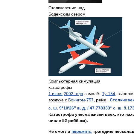
Столкновение
над
Боденским
озером
Компьютерная
симуляция
катастрофы
1
июля
2002
года
самолёт
Ту
-
154
,
выполн
воздухе
с
Боингом
-
757
,
рейс
.
Столкнове
с
.
ш
.
9
°
10
′
26
″
в
.
д
.
/
47
.
778333
°
с
.
ш
.
9
.
17
Катастрофа
унесла
жизни
всех
,
кто
нах
числе
52
ребёнка
).
Не
смогли
пережить
трагедию
несколь