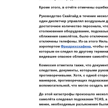
Кроме
этого
,
в
отчёте
отмечены
ошибк
Руководство
Скайгайд
в
течение
неско
один
диспетчер
управлял
воздушным
д
достаточное
количество
персонала
,
чт
столкновения
оборудование
,
подсказ
сближения
самолётов
,
было
отключено
отключены
телефоны
.
Из
-
за
этого
Ниль
аэропортом
Фридрихсхафена
,
чтобы
о
которым
он
следил
по
другому
термин
видевшие
опасное
сближение
самолёт
Комиссия
отметила
также
,
что
докумен
следствие
,
документы
,
которыми
руко
противоречивыми
.
Хотя
,
с
одной
стор
маневров
,
противоречащих
подсказкам
вспомогательной
,
что
могло
создать
в
До
этой
катастрофы
произошло
нескол
самолёта
следовал
подсказкам
TCAS
,
а
менее
,
необходимые
разъяснения
был