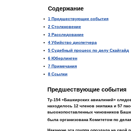
Содержание
1
Предшествующие
события
2
Столкновение
3
Расследование
4
Убийство
диспетчера
5
Судебный
процесс
по
делу
Скайгайд
6
Юберлинген
7
Примечания
8
Ссылки
Предшествующие
события
Ту
-
154
«
Башкирских
авиалиний
»
следо
находилось
12
членов
экипажа
и
57
пас
высокопоставленных
чиновников
Башк
была
организована
Комитетом
по
дела
Накануне
эта
группа
опоздала
на
свой
р