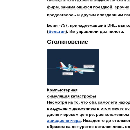
фирм
,
занимающихся
поездкой
,
срочно
предлагалось
и
другим
опоздавшим
па
Боинг
-
757
,
принадлежавший
DHL
,
выпо
(
Бельгия
).
Им
управляли
два
пилота
.
Столкновение
Компьютерная
симуляция
катастрофы
Несмотря
на
то
,
что
оба
самолёта
нахо
воздушным
движением
в
этом
месте
ос
диспетчерском
центре
,
расположенном
авиадиспетчера
.
Незадолго
до
столкно
образом
на
дежурстве
остался
лишь
о