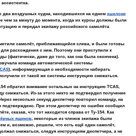
и
ассистентка
.
о
два
воздушных
судна
,
находившихся
на
одном
эшелоне
ее
чем
за
минуту
до
момента
,
когда
их
курсы
должны
были
итуацию
и
передал
экипажу
российского
самолёта
метили
самолёт
,
приближающийся
слева
,
и
были
готовы
для
расхождения
с
ним
.
Поэтому
они
приступили
к
нды
(
фактически
,
даже
до
того
,
как
она
была
окончена
).
звучала
команда
автоматической
системы
CAS
),
информирующая
о
необходимости
набирать
получили
от
такой
же
системы
инструкцию
снижаться
.
154
обратил
внимание
остальных
на
инструкцию
TCAS
,
ду
снижаться
.
Из
-
за
этого
никто
не
подтвердил
получение
Через
несколько
секунд
диспетчер
повторил
команду
,
на
о
подтверждено
.
При
этом
диспетчер
по
ошибке
сообщил
лёте
,
сказав
,
что
тот
находится
справа
от
Ту
-
154
.
Как
чёрных
ящиков
,
некоторые
из
членов
экипажа
были
ием
и
,
возможно
,
решили
,
что
есть
ещё
один
самолёт
,
должал
снижаться
,
следуя
инструкциям
диспетчера
,
а
не