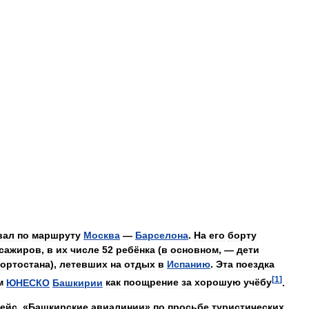
вал
по
маршруту
Москва
—
Барселона
.
На
его
борту
сажиров
,
в
их
числе
52
ребёнка
(
в
основном
, —
дети
ортостана
),
летевших
на
отдых
в
Испанию
.
Эта
поездка
[
1
]
м
ЮНЕСКО
Башкирии
как
поощрение
за
хорошую
учёбу
.
ейс
. «
Башкирские
авиалинии
»
по
просьбе
туристических