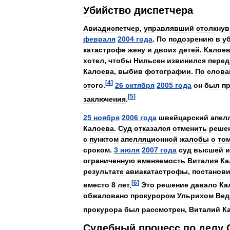
Убийство
диспетчера
Авиадиспетчер
,
управлявший
столкну
февраля
2004
года
.
По
подозрению
в
у
катастрофе
жену
и
двоих
детей
.
Калое
хотел
,
чтобы
Нильсен
извинился
перед
Калоева
,
выбив
фотографии
.
По
слова
[
4
]
этого
.
26
октября
2005
года
он
был
п
[
5
]
заключения
.
25
ноября
2006
года
швейцарский
апел
Калоева
.
Суд
отказался
отменить
реше
с
пунктом
апелляционной
жалобы
о
то
сроком
.
3
июля
2007
года
суд
высшей
и
ограниченную
вменяемость
Виталия
Ка
результате
авиакатастрофы
,
постанов
[
6
]
вместо
8
лет
.
Это
решение
давало
Ка
обжаловано
прокурором
Ульрихом
Вед
прокурора
был
рассмотрен
,
Виталий
К
Судебный
процесс
по
делу