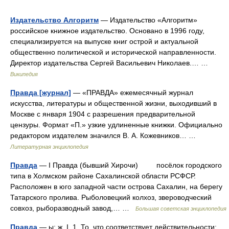
Издательство Алгоритм
— Издательство «Алгоритм»
российское книжное издательство. Основано в 1996 году,
специализируется на выпуске книг острой и актуальной
общественно политической и исторической направленности.
Директор издательства Сергей Васильевич Николаев.… …
Википедия
Правда [журнал]
— «ПРАВДА» ежемесячный журнал
искусства, литературы и общественной жизни, выходивший в
Москве с января 1904 с разрешения предварительной
цензуры. Формат «П.» узкие удлиненные книжки. Официально
редактором издателем значился В. А. Кожевников… …
Литературная энциклопедия
Правда
— I Правда (бывший Хирочи) посёлок городского
типа в Холмском районе Сахалинской области РСФСР.
Расположен в юго западной части острова Сахалин, на берегу
Татарского пролива. Рыболовецкий колхоз, звероводческий
совхоз, рыборазводный завод,… …
Большая советская энциклопедия
Правда
— ы; ж. I. 1. То, что соответствует действительности;