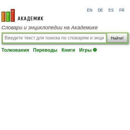
EN
DE
ES
FR
academic.ru
Словари и энциклопедии на Академике
Найти!
Толкования
Переводы
Книги
Игры ⚽