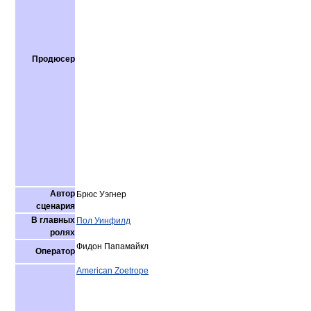
Продюсер
Автор
Брюс Уэгнер
сценария
В главных
Пол Уинфилд
ролях
Фидон Папамайкл
Оператор
American Zoetrope