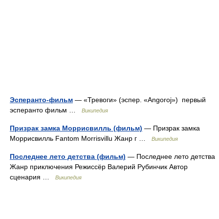
Эсперанто-фильм
— «Тревоги» (эспер. «Angoroj») первый
эсперанто фильм …
Википедия
Призрак замка Моррисвилль (фильм)
— Призрак замка
Моррисвилль Fantom Morrisvillu Жанр г …
Википедия
Последнее лето детства (фильм)
— Последнее лето детства
Жанр приключения Режиссёр Валерий Рубинчик Автор
сценария …
Википедия