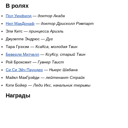
В ролях
Пол Уинфилд
—
доктор Акада
Нил МакДонаф
—
доктор Дрисколл Рэмпарт
Эли Китс —
принцесса Ариэль
Джузеппе Эндрюс —
Дуг
Тара Грэхэм —
КсаКса, молодая Твин
Беверли Митчелл
—
КсуКсу, старый Твин
Рой Броксмит —
Гувнер Твист
Си Си Эйч Паундер
—
Ньюрс Шабана
Майкл МакГрэйди —
лейтенант Страйк
Кэти Бойер —
Леди Икс, начальник тюрьмы
Награды