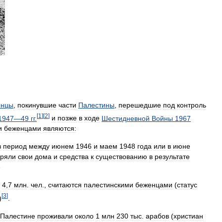
енцы
,
покинувшие
части
Палестины
,
перешедшие
под
контроль
[
1
]
[
2
]
1947
—
49
гг
.
и
позже
в
ходе
Шестидневной
Войны
1967
и
беженцами
являются:
в
период
между
июнем
1946
и
маем
1948
года
или
в
июне
еряли
свои
дома
и
средства
к
существованию
в
результате
»
4
,
7
млн
.
чел
.,
считаются
палестинскими
беженцами
(
статус
[
3
]
)
.
Палестине
проживали
около
1
млн
230
тыс
.
арабов
(
христиан