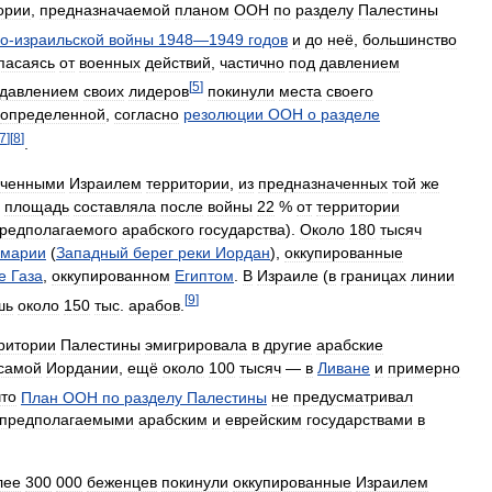
ории
,
предназначаемой
планом
ООН
по
разделу
Палестины
о
-
израильской
войны
1948
—
1949
годов
и
до
неё
,
большинство
пасаясь
от
военных
действий
,
частично
под
давлением
[
5
]
давлением
своих
лидеров
покинули
места
своего
определенной
,
согласно
резолюции
ООН
о
разделе
7
]
[
8
]
.
аченными
Израилем
территории
,
из
предназначенных
той
же
площадь
составляла
после
войны
22
%
от
территории
редполагаемого
арабского
государства
).
Около
180
тысяч
марии
(
Западный
берег
реки
Иордан
),
оккупированные
е
Газа
,
оккупированном
Египтом
.
В
Израиле
(
в
границах
линии
[
9
]
шь
около
150
тыс
.
арабов
.
ритории
Палестины
эмигрировала
в
другие
арабские
самой
Иордании
,
ещё
около
100
тысяч
—
в
Ливане
и
примерно
что
План
ООН
по
разделу
Палестины
не
предусматривал
предполагаемыми
арабским
и
еврейским
государствами
в
лее
300
000
беженцев
покинули
оккупированные
Израилем