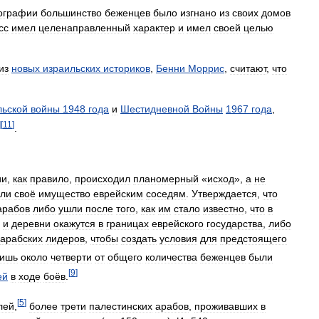
ографии
большинство
беженцев
было
изгнано
из
своих
домов
сс
имел
целенаправленный
характер
и
имел
своей
целью
из
новых
израильских
историков
,
Бенни
Моррис
,
считают
,
что
льской
войны
1948
года
и
Шестидневной
Войны
1967
года
,
]
[
11
]
.
ии
,
как
правило
,
происходил
планомерный
«
исход
»,
а
не
али
своё
имущество
еврейским
соседям
.
Утверждается
,
что
арабов
либо
ушли
после
того
,
как
им
стало
известно
,
что
в
и
деревни
окажутся
в
границах
еврейского
государства
,
либо
арабских
лидеров
,
чтобы
создать
условия
для
предстоящего
ишь
около
четверти
от
общего
количества
беженцев
были
[
9
]
ей
в
ходе
боёв
.
[
5
]
лей
,
более
трети
палестинских
арабов
,
проживавших
в