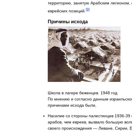
территорию
,
занятую
Арабским
легионом
,
[
9
]
еврейских
позиций
.
Причины
исхода
Школа
в
лагере
беженцев
.
1948
год
По
мнению
и
согласно
данным
израильско
причинами
исхода
были
,
Насилие
со
стороны
палестинцев
1936
-
39
арабов
,
чем
евреев
,
вызвало
большую
вол
своего
происхождения
—
Ливане
,
Сирии
,
Е