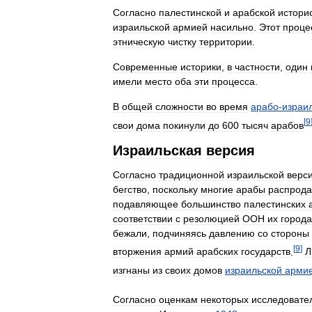
Согласно
палестинской
и
арабской
истори
израильской
армией
насильно
.
Этот
проце
этническую
чистку
территории
.
Современные
историки
,
в
частности
,
один
имели
место
оба
эти
процесса
.
В
общей
сложности
во
время
арабо
-
израи
[
9
свои
дома
покинули
до
600
тысяч
арабов
Израильская
версия
Согласно
традиционной
израильской
верс
бегство
,
поскольку
многие
арабы
распрод
подавляющее
большинство
палестинских
соответствии
с
резолюцией
ООН
их
города
бежали
,
подчиняясь
давлению
со
стороны
[
9
]
вторжения
армий
арабских
государств
.
Л
изгнаны
из
своих
домов
израильской
арми
Согласно
оценкам
некоторых
исследовате