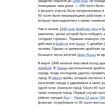
пределах
Израиля
до
1948
года
,
не
покид
покинувших
свои
дома
, —
100
тысяч
были
и
высшего
класса
)
были
натурализованы
в
50
тысяч
были
мигрирующими
рабочими
,
которые
присоединились
к
своим
племена
Уже
в
начале
1948
года
Арабская
лига
и
В
кампанию
,
целью
которой
было
побудить
соседних
странах
».
Первыми
покинули
стр
действия
в
Бейруте
или
Каире
.
С
декабря
человек
.
Однако
со
временем
арабская
пр
большого
числа
жителей
Дейр
-
Ясина
во
в
В
марте
1948
начался
массовый
исход
ара
Хайфой
).
В
Тверии
шеститысячное
арабск
города
.
Когда
последним
удалось
прорват
город
.
В
Цфате
арабы
,
которые
численно
население
города
и
удерживали
в
своих
ру
одной
ночи
,
покинули
город
.
Около
60
тыс
также
покинули
город
.
Первый
случай
наси
районе
городов
Лод
—
Рамла
12
июля
194
флангам
,
потребовали
от
35
тысяч
местны