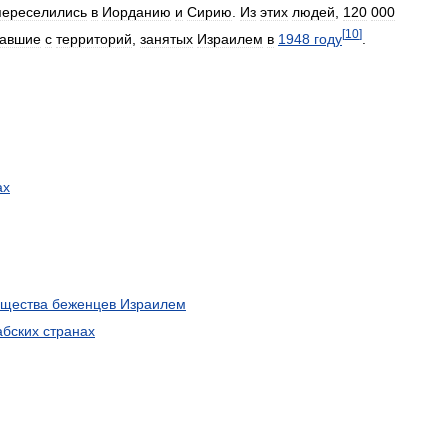
переселились
в
Иорданию
и
Сирию
.
Из
этих
людей
,
120
000
[
10
]
авшие
с
территорий
,
занятых
Израилем
в
1948
году
.
ах
щества
беженцев
Израилем
абских
странах