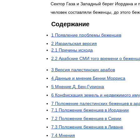
Сектор
Газа
и
Западный
берег
Иордана
и
человек
составляли
беженцы
,
до
этого
беж
Содержание
1
Появление
проблемы
беженцев
2
Израильская
версия
2
.
1
Причины
исхода
2
.
2
Арабские
СМИ
того
времени
о
беженц
3
Версия
палестинских
арабов
4
Данные
и
мнение
Бенни
Морриса
5
Мнение
Д
.
Бен
-
Гуриона
6
Конфискация
земель
и
недвижимого
иму
7
Положение
палестинских
беженцев
в
ар
7
.
1
Положение
беженцев
в
Иордании
7
.
2
Положение
беженцев
в
Сирии
7
.
3
Положение
беженцев
в
Ливане
7
.
4
Мнения