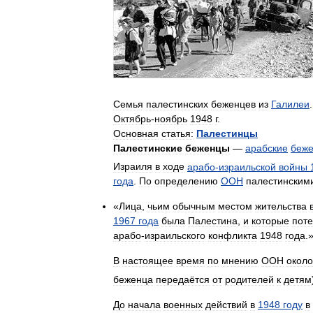
Семья
палестинских
беженцев
из
Галилеи
.
Октябрь
-
ноябрь
1948
г
.
Основная
статья:
Палестинцы
Палестинские
беженцы
—
арабские
беж
Израиля
в
ходе
арабо
-
израильской
войны
года
.
По
определению
ООН
палестинским
«
Лица
,
чьим
обычным
местом
жительства
1967
года
была
Палестина
,
и
которые
пот
арабо
-
израильского
конфликта
1948
года
.
В
настоящее
время
по
мнению
ООН
около
беженца
передаётся
от
родителей
к
детям
До
начала
военных
действий
в
1948
году
в