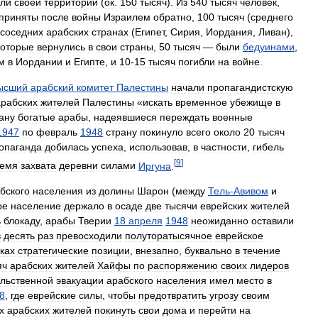
али
своей
территории
(
ок
.
150
тысяч
).
Из
540
тысяч
человек
,
приняты
после
войны
Израилем
обратно
,
100
тысяч
(
среднего
соседних
арабских
странах
(
Египет
,
Сирия
,
Иордания
,
Ливан
),
которые
вернулись
в
свои
страны
,
50
тысяч
—
были
бедуинами
,
м
в
Иордании
и
Египте
,
и
10
-
15
тысяч
погибли
на
войне
.
ысший
арабский
комитет
Палестины
начали
пропагандистскую
арабских
жителей
Палестины
«
искать
временное
убежище
в
ану
богатые
арабы
,
надеявшиеся
переждать
военные
1947
по
февраль
1948
страну
покинуло
всего
около
20
тысяч
опаганда
добилась
успеха
,
использовав
,
в
частности
,
гибель
[
9
]
ремя
захвата
деревни
силами
Иргуна
.
бского
населения
из
долины
Шарон
(
между
Тель
-
Авивом
и
ое
население
держало
в
осаде
две
тысячи
еврейских
жителей
ь
блокаду
,
арабы
Тверии
18
апреля
1948
неожиданно
оставили
в
десять
раз
превосходили
полуторатысячное
еврейское
ках
стратегические
позиции
,
внезапно
,
буквально
в
течение
яч
арабских
жителей
Хайфы
по
распоряжению
своих
лидеров
льственной
эвакуации
арабского
населения
имел
место
в
8
,
где
еврейские
силы
,
чтобы
предотвратить
угрозу
своим
х
арабских
жителей
покинуть
свои
дома
и
перейти
на