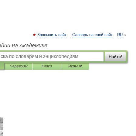
Запомнить сайт
Словарь на свой сайт
RU
едии на Академике
Найти!
Переводы
Книги
Игры ⚽