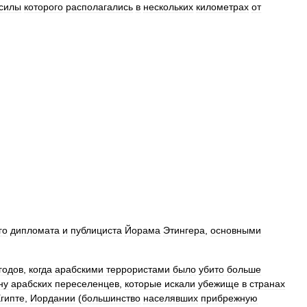
силы
которого
располагались
в
нескольких
километрах
от
го
дипломата
и
публициста
Йорама
Этингера
,
основными
годов
,
когда
арабскими
террористами
было
убито
больше
ну
арабских
переселенцев
,
которые
искали
убежище
в
странах
гипте
,
Иордании
(
большинство
населявших
прибрежную