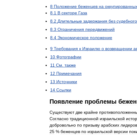
8
Положение
беженцев
на
оккупированны
8
.
1
В
секторе
Газа
8
.
2
Длительные
задержания
без
судебного
8
.
3
Ограничения
передвижений
8
.
4
Экономическое
положение
9
Требования
к
Израилю
о
возвращении
а
10
Фотографии
11
См
.
также
12
Примечания
13
Источники
14
Ссылки
Появление
проблемы
бежен
Существуют
две
крайне
противоположенн
Согласно
традиционной
израильской
исто
добровольно
по
призыву
арабских
лидеро
25
%
беженцев
по
израильской
версии
пок