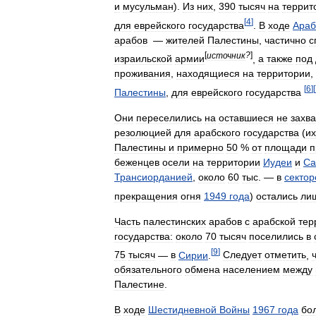
и
мусульман
).
Из
них
,
390
тысяч
на
террит
[
4
]
для
еврейского
государства
.
В
ходе
Араб
арабов
—
жителей
Палестины
,
частично
с
[
источник
?
]
израильской
армии
,
а
также
под
проживания
,
находящиеся
на
территории
,
[
6
]
[
Палестины
,
для
еврейского
государства
Они
переселились
на
оставшиеся
не
захв
резолюцией
для
арабского
государства
(
их
Палестины
и
примерно
50
%
от
площади
п
беженцев
осели
на
территории
Иудеи
и
Са
Трансиорданией
,
около
60
тыс
. —
в
сектор
прекращения
огня
1949
года
)
остались
ли
Часть
палестинских
арабов
с
арабской
тер
государства:
около
70
тысяч
поселились
в
[
9
]
75
тысяч
—
в
Сирии
.
Следует
отметить
,
обязательного
обмена
населением
между
Палестине
.
В
ходе
Шестидневной
Войны
1967
года
бо