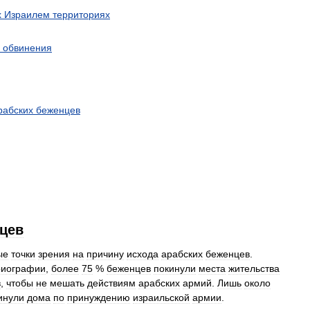
х
Израилем
территориях
обвинения
рабских
беженцев
цев
ые
точки
зрения
на
причину
исхода
арабских
беженцев
.
риографии
,
более
75
%
беженцев
покинули
места
жительства
в
,
чтобы
не
мешать
действиям
арабских
армий
.
Лишь
около
инули
дома
по
принуждению
израильской
армии
.