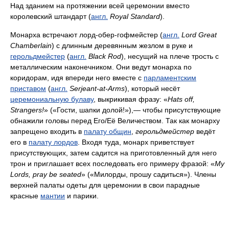
Над зданием на протяжении всей церемонии вместо
королевский штандарт (
англ.
Royal Standard
).
Монарха встречают лорд-обер-гофмейстер (
англ.
Lord Great
Chamberlain
) с длинным деревянным жезлом в руке и
герольдмейстер
(
англ.
Black Rod
), несущий на плече трость с
металлическим наконечником. Они ведут монарха по
коридорам, идя впереди него вместе с
парламентским
приставом
(
англ.
Serjeant-at-Arms
), который несёт
церемониальную булаву
, выкрикивая фразу: «
Hats off,
Strangers!
» («Гости, шапки долой!»),— чтобы присутствующие
обнажили головы перед Его/Её Величеством. Так как монарху
запрещено входить в
палату общин
,
герольдмейстер
ведёт
его в
палату лордов
. Входя туда, монарх приветствует
присутствующих, затем садится на приготовленный для него
трон и приглашает всех последовать его примеру фразой: «
My
Lords, pray be seated
» («Милорды, прошу садиться»). Члены
верхней палаты одеты для церемонии в свои парадные
красные
мантии
и парики.