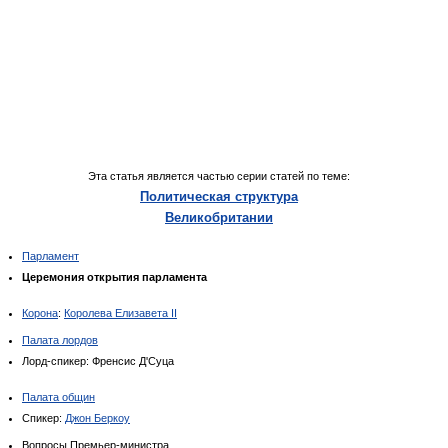
Эта статья является частью серии статей по теме:
Политическая структура
Великобритании
Парламент
Церемония открытия парламента
Корона
:
Королева Елизавета II
Палата лордов
Лорд-спикер: Френсис Д'Суца
Палата общин
Спикер:
Джон Беркоу
Вопросы Премьер-министра