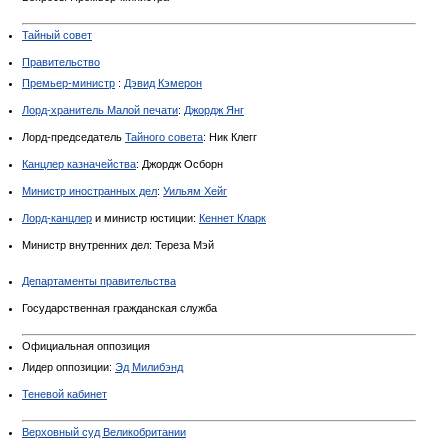
Тайный совет
Правительство
Премьер-министр
:
Дэвид Кэмерон
Лорд-хранитель Малой печати
:
Джордж Янг
Лорд-председатель
Тайного совета
: Ник Клегг
Канцлер казначейства
: Джордж Осборн
Министр иностранных дел
:
Уильям Хейг
Лорд-канцлер
и министр юстиции:
Кеннет Кларк
Министр внутренних дел: Тереза Мэй
Департаменты правительства
Государственная гражданская служба
Официальная оппозиция
Лидер оппозиции:
Эд Милибэнд
Теневой кабинет
Верховный суд Великобритании