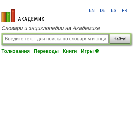
EN
DE
ES
FR
academic.ru
Словари и энциклопедии на Академике
Найти!
Толкования
Переводы
Книги
Игры ⚽