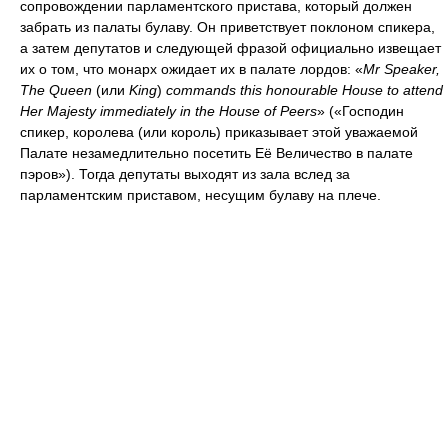
сопровождении парламентского пристава, который должен
забрать из палаты булаву. Он приветствует поклоном спикера,
а затем депутатов и следующей фразой официально извещает
их о том, что монарх ожидает их в палате лордов: «
Mr Speaker,
The Queen
(или
King
)
commands this honourable House to attend
Her Majesty immediately in the House of Peers
» («Господин
спикер, королева (или король) приказывает этой уважаемой
Палате незамедлительно посетить Её Величество в палате
пэров»). Тогда депутаты выходят из зала вслед за
парламентским приставом, несущим булаву на плече.