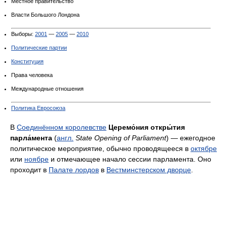
Местное правительство
Власти Большого Лондона
Выборы:
2001
—
2005
—
2010
Политические партии
Конституция
Права человека
Международные отношения
Политика Евросоюза
В
Соединённом королевстве
Церемо́ния откры́тия
парла́мента
(
англ.
State Opening of Parliament
) — ежегодное
политическое мероприятие, обычно проводящееся в
октябре
или
ноябре
и отмечающее начало сессии парламента. Оно
проходит в
Палате лордов
в
Вестминстерском дворце
.