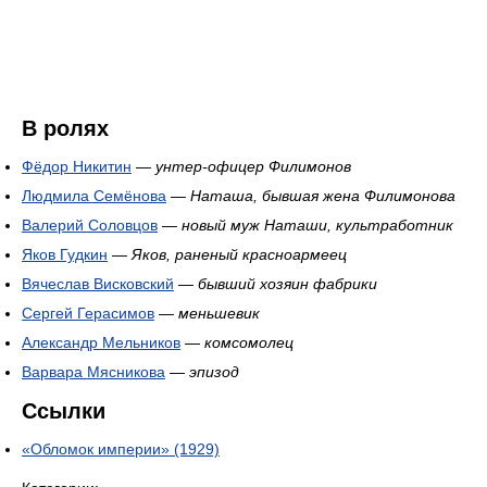
В ролях
Фёдор Никитин
—
унтер-офицер Филимонов
Людмила Семёнова
—
Наташа, бывшая жена Филимонова
Валерий Соловцов
—
новый муж Наташи, культработник
Яков Гудкин
—
Яков, раненый красноармеец
Вячеслав Висковский
—
бывший хозяин фабрики
Сергей Герасимов
—
меньшевик
Александр Мельников
—
комсомолец
Варвара Мясникова
—
эпизод
Ссылки
«Обломок империи» (1929)