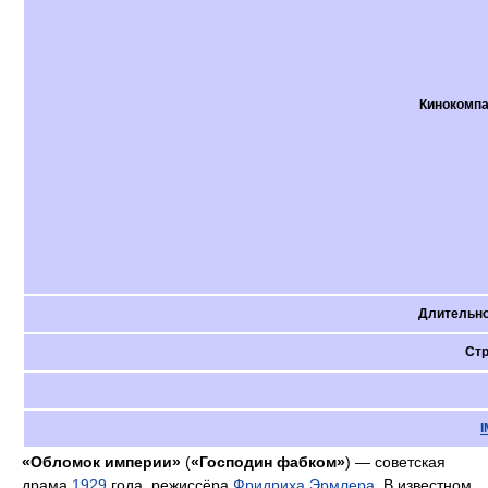
Кинокомп
Длительн
Ст
«Обломок империи»
(
«Господин фабком»
) — советская
драма
1929
года, режиссёра
Фридриха Эрмлера
. В известном