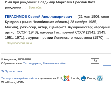
Имя при рождении: Владимир Маркович Бреслав Дата
рождения …
Википедия
ГЕРАСИМОВ Сергей Аполлинариевич
— (21 мая 1906, село
Кундравы (ныне Челябинская область) 28 ноября 1985,
Москва), режиссер, актер, сценарист, звукорежиссер; народный
артист СССР (1948); лауреат Гос. премий СССР (1941, 1949,
1951, 1971); лауреат премии Ленинского комсомола (1970); …
Энциклопедия кино
© Академик, 2000-2026
18+
Обратная связь:
Техподдержка
,
Реклама на сайте
👣 Путешествия
Экспорт словарей на сайты
, сделанные на PHP,
Joomla,
Drupal,
WordPress, MODx.