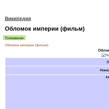
Википедия
Обломок империи (фильм)
Толкование
Обломок империи (фильм)
Обло
Ж
Режис
А