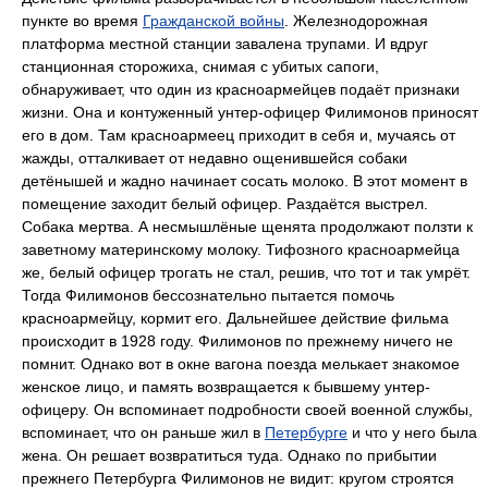
пункте во время
Гражданской войны
. Железнодорожная
платформа местной станции завалена трупами. И вдруг
станционная сторожиха, снимая с убитых сапоги,
обнаруживает, что один из красноармейцев подаёт признаки
жизни. Она и контуженный унтер-офицер Филимонов приносят
его в дом. Там красноармеец приходит в себя и, мучаясь от
жажды, отталкивает от недавно ощенившейся собаки
детёнышей и жадно начинает сосать молоко. В этот момент в
помещение заходит белый офицер. Раздаётся выстрел.
Собака мертва. А несмышлёные щенята продолжают ползти к
заветному материнскому молоку. Тифозного красноармейца
же, белый офицер трогать не стал, решив, что тот и так умрёт.
Тогда Филимонов бессознательно пытается помочь
красноармейцу, кормит его. Дальнейшее действие фильма
происходит в 1928 году. Филимонов по прежнему ничего не
помнит. Однако вот в окне вагона поезда мелькает знакомое
женское лицо, и память возвращается к бывшему унтер-
офицеру. Он вспоминает подробности своей военной службы,
вспоминает, что он раньше жил в
Петербурге
и что у него была
жена. Он решает возвратиться туда. Однако по прибытии
прежнего Петербурга Филимонов не видит: кругом строятся