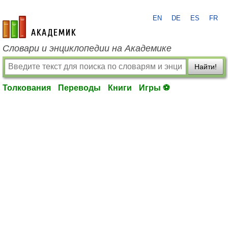
EN
DE
ES
FR
academic.ru
Словари и энциклопедии на Академике
Найти!
Толкования
Переводы
Книги
Игры ⚽