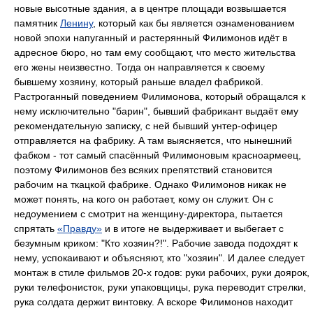
новые высотные здания, а в центре площади возвышается
памятник
Ленину
, который как бы является ознаменованием
новой эпохи напуганный и растерянный Филимонов идёт в
адресное бюро, но там ему сообщают, что место жительства
его жены неизвестно. Тогда он направляется к своему
бывшему хозяину, который раньше владел фабрикой.
Растроганный поведением Филимонова, который обращался к
нему исключительно "барин", бывший фабрикант выдаёт ему
рекомендательную записку, с ней бывший унтер-офицер
отправляется на фабрику. А там выясняется, что нынешний
фабком - тот самый спасённый Филимоновым красноармеец,
поэтому Филимонов без всяких препятствий становится
рабочим на ткацкой фабрике. Однако Филимонов никак не
может понять, на кого он работает, кому он служит. Он с
недоумением с смотрит на женщину-директора, пытается
спрятать
«Правду»
и в итоге не выдерживает и выбегает с
безумным криком: "Кто хозяин?!". Рабочие завода подохдят к
нему, успокаивают и объясняют, кто "хозяин". И далее следует
монтаж в стиле фильмов 20-х годов: руки рабочих, руки доярок,
руки телефонисток, руки упаковщицы, рука переводит стрелки,
рука солдата держит винтовку. А вскоре Филимонов находит