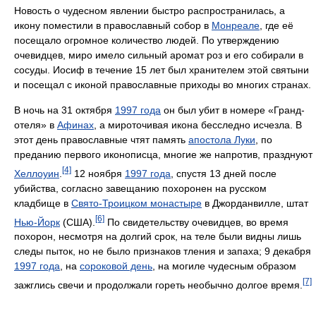
Новость о чудесном явлении быстро распространилась, а
икону поместили в православный собор в
Монреале
, где её
посещало огромное количество людей. По утверждению
очевидцев, миро имело сильный аромат роз и его собирали в
сосуды. Иосиф в течение 15 лет был хранителем этой святыни
и посещал с иконой православные приходы во многих странах.
В ночь на 31 октября
1997 года
он был убит в номере «Гранд-
отеля» в
Афинах
, а мироточивая икона бесследно исчезла. В
этот день православные чтят память
апостола Луки
, по
преданию первого иконописца, многие же напротив, празднуют
[4]
Хеллоуин
.
12 ноября
1997 года
, спустя 13 дней после
убийства, согласно завещанию похоронен на русском
кладбище в
Свято-Троицком монастыре
в Джорданвилле, штат
[6]
Нью-Йорк
(США).
По свидетельству очевидцев, во время
похорон, несмотря на долгий срок, на теле были видны лишь
следы пыток, но не было признаков тления и запаха; 9 декабря
1997 года
, на
сороковой день
, на могиле чудесным образом
[7]
зажглись свечи и продолжали гореть необычно долгое время.