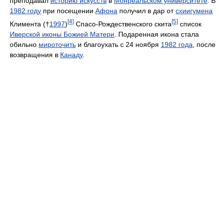
преподавал
историю искусств
в
Монреальском университете
. В
1982 году
при посещении
Афона
получил в дар от
схиигумена
[4]
[5]
Климента (†
1997
)
Спасо-Рождественского скита
список
Иверской иконы Божией Матери
. Подаренная икона стала
обильно
мироточить
и благоухать с 24 ноября
1982 года
, после
возвращения в
Канаду
.