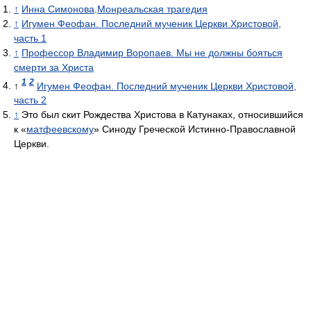
↑
Инна Симонова
.
Монреальская трагедия
↑
Игумен Феофан. Последний мученик Церкви Христовой,
часть 1
↑
Профессор Владимир Воропаев. Мы не должны бояться
смерти за Христа
1
2
↑
Игумен Феофан. Последний мученик Церкви Христовой,
часть 2
↑
Это был скит Рождества Христова в Катунаках, относившийся
к «
матфеевскому
» Синоду Греческой Истинно-Православной
Церкви.