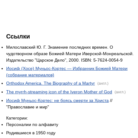
Ссылки
Милославский Ю. Г. Знамение последних времен. О
чудотворном образе Божией Матери Иверской-Монреальской.
Издательство "Царское Дело", 2000. ISBN: 5-7624-0054-9
Иосиф (Хосе) Муньос-Кортес — Избранник Божией Матери
(собрание материалов)
Orthodox America. The Biography of a Martyr
(англ.)
The myrrh-streaming icon of the Iveron Mother of God
(англ.)
Иосиф Муньос-Кортес: не боясь смерти за Христа
//
"Православие и мир"
Категории:
Персоналии по алфавиту
Родившиеся в 1950 году