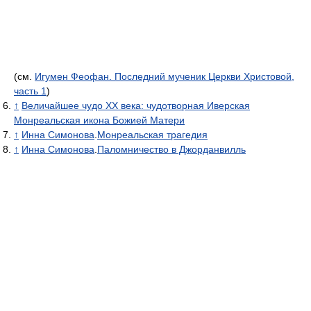
(см.
Игумен Феофан. Последний мученик Церкви Христовой,
часть 1
)
↑
Величайшее чудо XX века: чудотворная Иверская
Монреальская икона Божией Матери
↑
Инна Симонова
.
Монреальская трагедия
↑
Инна Симонова
.
Паломничество в Джорданвилль