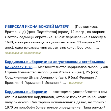
ИВЕРСКАЯ ИКОНА БОЖИЕЙ МАТЕРИ
— (Портаитисса,
Вратарница) [греч. Πορταΐτισσα] (празд. 12 февр., во вторник
Светлой седмицы обретение, 13 окт. перенесение в Москву в
1648, в нек рых календарях дополнительно 31 марта и 27
апр.), одна из самых чтимых святынь христ. Востока.… …
Православная энциклопедия
Кардиналы-выборщики на августовском и октябрьском
Конклавах 1978
— Местожительство кардиналов выборщиков
Страна Количество выборщиков Италия 26 (авг), 25 (окт)
Соединенные Штаты Америки 8 (авг), 9 (окт) Франция 7
Бразилия 6 Германия 5 Испания 4 …
Википедия
Кардиналы-выборщики
— этот термин употребляется к тем
членам Коллегии Кардиналов, которые избирают на Конклаве
папу римского. Сам термин использовался давно, но только с
1970 он приобрёл более точное определение. Папа римский