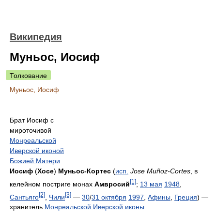
Википедия
Муньос, Иосиф
Толкование
Муньос, Иосиф
Брат Иосиф с
мироточивой
Монреальской
Иверской иконой
Божией Матери
Иосиф
(
Хосе
)
Муньос-Кортес
(
исп.
Jose Muñoz-Cortes
, в
[1]
келейном постриге монах
Амвросий
;
13 мая
1948
,
[2]
[3]
Сантьяго
,
Чили
—
30
/
31 октября
1997
,
Афины
,
Греция
) —
хранитель
Монреальской Иверской иконы
.