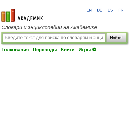
EN
DE
ES
FR
academic.ru
Словари и энциклопедии на Академике
Найти!
Толкования
Переводы
Книги
Игры ⚽