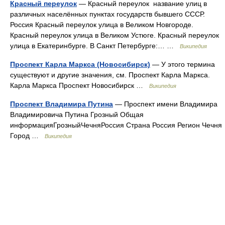
Красный переулок
— Красный переулок название улиц в
различных населённых пунктах государств бывшего СССР.
Россия Красный переулок улица в Великом Новгороде.
Красный переулок улица в Великом Устюге. Красный переулок
улица в Екатеринбурге. В Санкт Петербурге:… …
Википедия
Проспект Карла Маркса (Новосибирск)
— У этого термина
существуют и другие значения, см. Проспект Карла Маркса.
Карла Маркса Проспект Новосибирск …
Википедия
Проспект Владимира Путина
— Проспект имени Владимира
Владимировича Путина Грозный Общая
информацияГрозныйЧечняРоссия Страна Россия Регион Чечня
Город …
Википедия