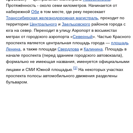
Протяжённость - около семи километров. Начинается от
набережной
Оби
в том месте, где реку пересекает
Транссибирская железнодорожная магистраль
, проходит по
территории
Центрального
и
Заельцовского
районов города с
юга на север. Переходит в улицу Аэропорт в восьмистах
метрах от городского аэропорта «
Северный
». Частью Красного
проспекта является центральная площадь города —
площадь
Ленина
, а также площади
Свердлова
и
Калинина
. Площадь в
начале проспекта (перед зданием городского автовокзала),
формально не имеющая названия, именуется официальными
[1]
лицами и СМИ Южной площадью.
На некоторых участках
проспекта полосы автомобильного движения разделены
бульваром.