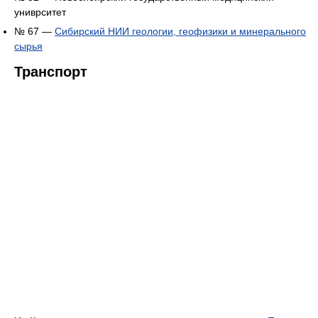
униврситет
№ 67 —
Сибирский НИИ геологии, геофизики и минерального
сырья
Транспорт