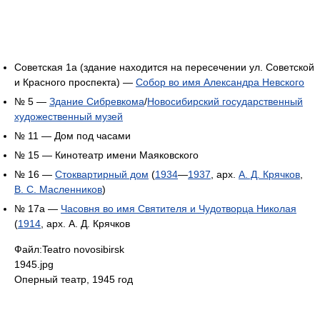
Советская 1а (здание находится на пересечении ул. Советской
и Красного проспекта) —
Собор во имя Александра Невского
№ 5 —
Здание Сибревкома
/
Новосибирский государственный
художественный музей
№ 11 — Дом под часами
№ 15 — Кинотеатр имени Маяковского
№ 16 —
Стоквартирный дом
(
1934
—
1937
, арх.
А. Д. Крячков
,
В. С. Масленников
)
№ 17а —
Часовня во имя Святителя и Чудотворца Николая
(
1914
, арх. А. Д. Крячков
Файл:Teatro novosibirsk
1945.jpg
Оперный театр, 1945 год