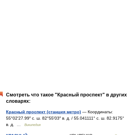
Смотреть что такое "Красный проспект" в других
словарях:
Красный проспект (станция метро)
— Координаты:
55°02′27.99″ с. ш. 82°55′03″ в. д. / 55.041111° с. ш. 82.9175°
в. д. …
Википедия