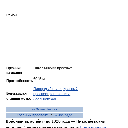
Район
Прежние
Николаевский проспект
названия
6945 м
Протяжённость
Площадь Ленина
,
Красный
Ближайшая
проспект
,
Гагаринская
,
станция метро
Заельцовская
на Яндекс. Картах
Красный проспект
на
Викискладе
Кра́сный проспе́кт
(до 1920 года —
Никола́евский
проспе́кт
) — центральная магистраль
Новосибирска
.