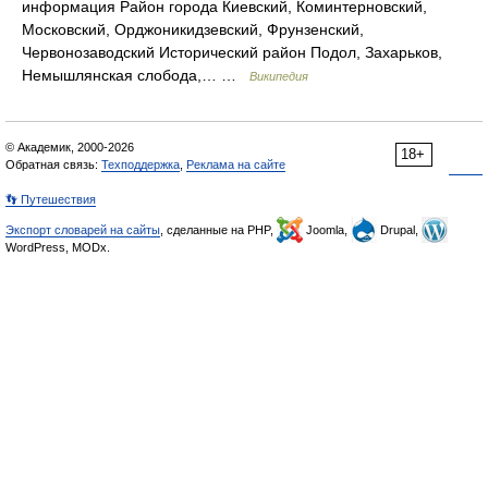
информация Район города Киевский, Коминтерновский,
Московский, Орджоникидзевский, Фрунзенский,
Червонозаводский Исторический район Подол, Захарьков,
Немышлянская слобода,… …
Википедия
© Академик, 2000-2026
18+
Обратная связь:
Техподдержка
,
Реклама на сайте
👣 Путешествия
Экспорт словарей на сайты
, сделанные на PHP,
Joomla,
Drupal,
WordPress, MODx.