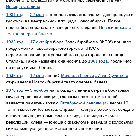
Иосифа Сталина
.
1931 год
—
22 мая
состоялась закладка здания Дворца науки и
культуры на центральной площади Новосибирска. Позже
проект был доработан и завершён как здание
Новосибирского
театра оперы и балета
.
1935 год
—
17 октября
бюро Запсибкрайкома ВКП(б) приняло
предложение новосибирского горкома КПСС о
переименовании центральной площади города в площадь
Сталина. Такое название она носила до
1961 года
, после чего
ей вернули имя Ленина.
1945 год
—
12 мая
оперой
Михаила Глинки
«Иван Сусанин»
открывается Новосибирский театр оперы и балета.
1970 год
—
5 ноября
на площади Ленина открыта бронзовая
скульптурная композиция, главным элементом которой
является памятник вождю
Октябрьской революции
весом 10
тонн и высотой 6,5 метра. Справа — фигуры рабочего, солдата
и крестьянина, которые символизируют движущие силы
революции, слева — юноша с факелом и девушка с колосьями,
символизирующие преемственность поколений.