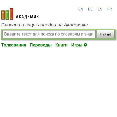
EN
DE
ES
FR
academic.ru
Словари и энциклопедии на Академике
Найти!
Толкования
Переводы
Книги
Игры ⚽