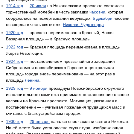
1914 год
—
20 июля
на Николаевском проспекте состоялся
торжественный молебен в честь закладки
часовни
, которая
сооружалась на пожертвования верующих.
6 декабря
часовня
освящена в честь святителя
Николая Чудотворца
.
1920 год
— проспект переименован в Красный, Новая
Базарная площадь — в Красную площадь.
1922 год
— Красная площадь переименована в площадь
Жертв Революции.
1924 год
— постановлением чрезвычайного заседания
Сибревкома и новосибирского Горсовета центральная
площадь города вновь переименована — на этот раз в
площадь
Ленина
.
1929 год
—
9 ноября
президиум Новосибирского окружного
исполнительного комитета принимает постановление о сносе
часовни на Красном проспекте. Мотивация, указанная в
постановлении — «учитывая пожелания трудящихся масс и
считаясь с благоустройством города».
1930 год
—
29 января
начался снос часовни святого Николая.
На её месте была установлена скульптура, изображающая
рабочего. Впоследствии эту скульптуру заменили статуей