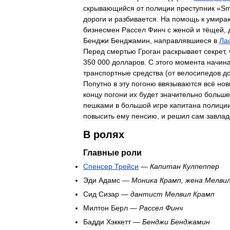
скрывающийся
от
полиции
преступник
«
Sm
дороги
и
разбивается
.
На
помощь
к
умира
бизнесмен
Рассел
Финч
с
женой
и
тёщей
,
Бенджи
Бенджамин
,
направлявшиеся
в
Ла
Перед
смертью
Гроган
раскрывает
секрет
,
350
000
долларов
.
С
этого
момента
начин
транспортные
средства
(
от
велосипедов
д
Попутно
в
эту
погоню
ввязываются
всё
нов
концу
погони
их
будет
значительно
больше
пешками
в
большой
игре
капитана
полици
повысить
ему
пенсию
,
и
решил
сам
завлад
В
ролях
Главные
роли
Спенсер
Трейси
—
Капитан
Кулпеппер
Эди
Адамс
—
Моника
Крамп
,
жена
Мелви
Сид
Сизар
—
дантист
Мелвил
Крамп
Милтон
Берл
—
Рассел
Финч
Бадди
Хэккетт
—
Бенджи
Бенджамин