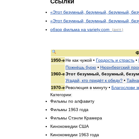
Ссылки
«
Этот
безумный
,
безумный
,
безумный
,
без
«
Этот
безумный
,
безумный
,
безумный
,
без
обзор
фильма
на
variety
.
com
(
англ
.)
Ф
1950
-
е
Не
как
чужой
•
Гордость
и
страсть
•
Пожнёшь
бурю
•
Нюрнбергский
про
1960
-
е
Этот
безумный
,
безумный
,
безу
Угадай
,
кто
придёт
к
обеду
?
•
Тайна
1970
-
е
Революция
в
минуту
•
Благослови
з
Категории:
Фильмы
по
алфавиту
Фильмы
1963
года
Фильмы
Стэнли
Крамера
Кинокомедии
США
Кинокомедии
1963
года