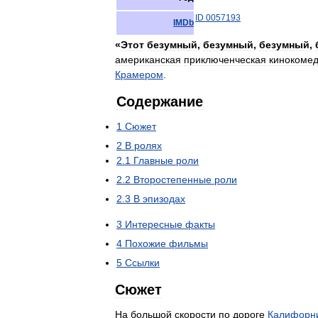
ID
0057193
IMDb
«
Этот
безумный
,
безумный
,
безумный
,
американская
приключенческая
кинокоме
Крамером
.
Содержание
1
Сюжет
2
В
ролях
2
.
1
Главные
роли
2
.
2
Второстепенные
роли
2
.
3
В
эпизодах
3
Интересные
факты
4
Похожие
фильмы
5
Ссылки
Сюжет
На
большой
скорости
по
дороге
Калифорн