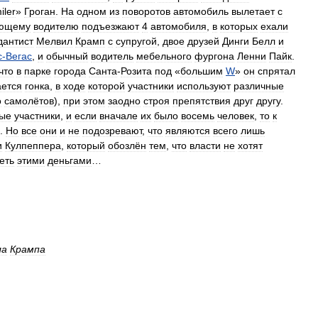
iler
»
Гроган
.
На
одном
из
поворотов
автомобиль
вылетает
с
ющему
водителю
подъезжают
4
автомобиля
,
в
которых
ехали
дантист
Мелвил
Крамп
с
супругой
,
двое
друзей
Динги
Белл
и
с
-
Вегас
,
и
обычный
водитель
мебельного
фургона
Ленни
Пайк
.
что
в
парке
города
Санта
-
Розита
под
«
большим
W
»
он
спрятал
ается
гонка
,
в
ходе
которой
участники
используют
различные
о
самолётов
),
при
этом
заодно
строя
препятствия
друг
другу
.
ые
участники
,
и
если
вначале
их
было
восемь
человек
,
то
к
.
Но
все
они
и
не
подозревают
,
что
являются
всего
лишь
и
Кулпеппера
,
который
обозлён
тем
,
что
власти
не
хотят
еть
этими
деньгами
…
ла
Крампа