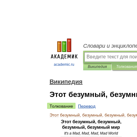
Словари и энциклоп
academic.ru
Википедия
Толкования
Википедия
Этот безумный, безум
Толкование
Перевод
Этот
безумный
,
безумный
,
безумный
,
безу
Этот
безумный
,
безумный
,
безумный
,
безумный
мир
It
'
s
a
Mad
,
Mad
,
Mad
,
Mad
World