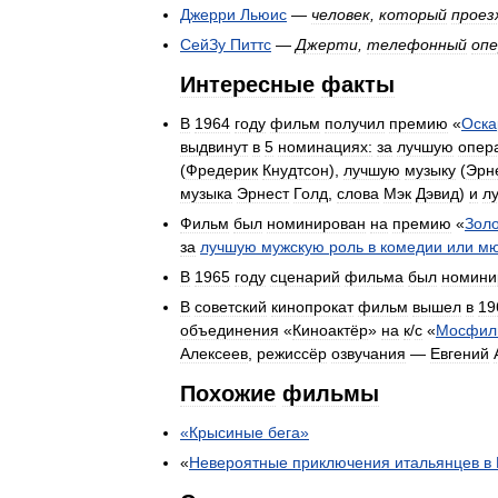
Джерри
Льюис
—
человек
,
который
прое
СейЗу
Питтс
—
Джерти
,
телефонный
оп
Интересные
факты
В
1964
году
фильм
получил
премию
«
Оска
выдвинут
в
5
номинациях:
за
лучшую
опер
(
Фредерик
Кнудтсон
),
лучшую
музыку
(
Эрн
музыка
Эрнест
Голд
,
слова
Мэк
Дэвид
)
и
л
Фильм
был
номинирован
на
премию
«
Зол
за
лучшую
мужскую
роль
в
комедии
или
мю
В
1965
году
сценарий
фильма
был
номини
В
советский
кинопрокат
фильм
вышел
в
19
объединения
«
Киноактёр
»
на
к
/
с
«
Мосфил
Алексеев
,
режиссёр
озвучания
—
Евгений
Похожие
фильмы
«
Крысиные
бега
»
«
Невероятные
приключения
итальянцев
в