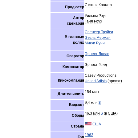
Стэнли
Крамер
Продюсер
Уильям
Роуз
Автор
Таня
Роуз
сценария
Спенсер
Трэйси
В
главных
Этель
Мерман
ролях
Микки
Руни
Эрнест
Ласло
Оператор
Эрнест
Голд
Композитор
Casey
Productions
Кинокомпания
United
Artists
(
прокат
)
154
мин
Длительность
9
,
4
млн
$
Бюджет
46
,
3
млн
$
(
в
США
)
Сборы
США
Страна
1963
Год