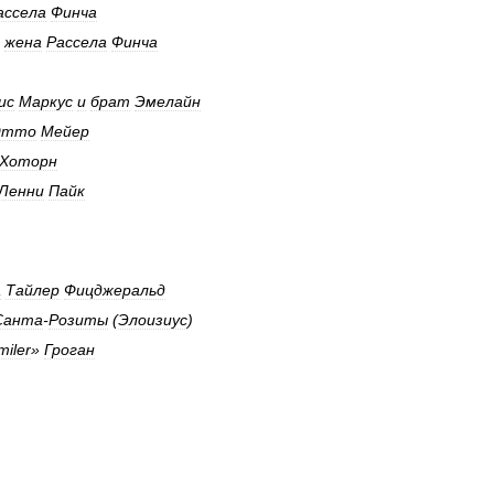
ассела
Финча
,
жена
Рассела
Финча
ис
Маркус
и
брат
Эмелайн
Отто
Мейер
Хоторн
Ленни
Пайк
а
Тайлер
Фицджеральд
Санта
-
Розиты
(
Элоизиус
)
miler
»
Гроган