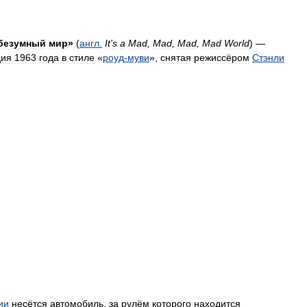
безумный
мир
»
(
англ
.
It
'
s
a
Mad
,
Mad
,
Mad
,
Mad
World
) —
дия
1963
года
в
стиле
«
роуд
-
муви
»,
снятая
режиссёром
Стэнли
ии
несётся
автомобиль
,
за
рулём
которого
находится