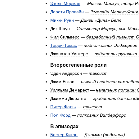
Этель
Мерман
—
Миссис
Маркус
,
тёща
Р
Дороти
Провайн
—
Эмелайн
Маркус
-
Финч
Микки
Руни
—
Динги
«
Динг
»
Белл
Дик
Шоун
—
Сильвестр
Маркус
,
сын
Мисс
Фил
Сильверс
—
безработный
пианист
Терри
-
Томас
—
подполковник
Элджернон
Джонатан
Уинтерс
—
водитель
грузовика
Второстепенные
роли
Эдди
Андерсон
—
таксист
Джим
Бэкас
—
пьяный
владелец
самолёт
Уилльям
Демарест
—
начальник
полиции
Джимми
Дюранте
—
грабитель
банков
«
S
Питер
Фальк
—
таксист
Пол
Форд
—
полковник
Вилберфорс
В
эпизодах
Бастер
Китон
—
Джимми
(
лодочник
)