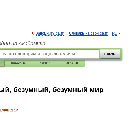
Запомнить сайт
Словарь на свой сайт
RU
едии на Академике
Найти!
Переводы
Книги
Игры ⚽
ный, безумный, безумный мир
мный
мир