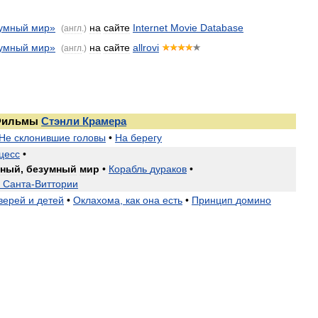
умный
мир
»
на
сайте
Internet
Movie
Database
(
англ
.)
умный
мир
»
на
сайте
allrovi
(
англ
.)
ильмы
Стэнли
Крамера
Не
склонившие
головы
•
На
берегу
цесс
•
мный
,
безумный
мир
•
Корабль
дураков
•
Санта
-
Виттории
верей
и
детей
•
Оклахома
,
как
она
есть
•
Принцип
домино