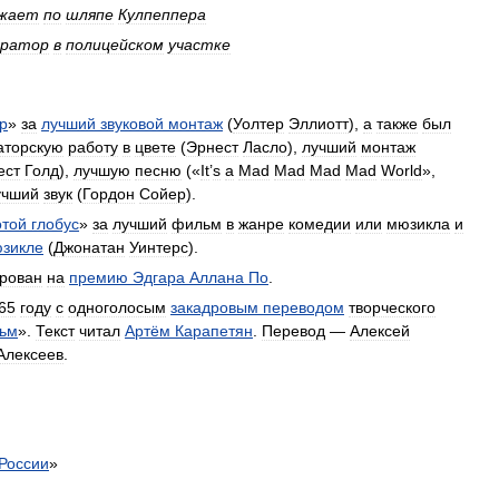
зжает
по
шляпе
Кулпеппера
ератор
в
полицейском
участке
р
»
за
лучший
звуковой
монтаж
(
Уолтер
Эллиотт
),
а
также
был
аторскую
работу
в
цвете
(
Эрнест
Ласло
),
лучший
монтаж
ест
Голд
),
лучшую
песню
(«
It
’
s
a
Mad
Mad
Mad
Mad
World
»,
учший
звук
(
Гордон
Сойер
).
отой
глобус
»
за
лучший
фильм
в
жанре
комедии
или
мюзикла
и
зикле
(
Джонатан
Уинтерс
).
рован
на
премию
Эдгара
Аллана
По
.
65
году
с
одноголосым
закадровым
переводом
творческого
ьм
».
Текст
читал
Артём
Карапетян
.
Перевод
—
Алексей
Алексеев
.
России
»