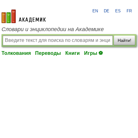
EN
DE
ES
FR
academic.ru
Словари и энциклопедии на Академике
Найти!
Толкования
Переводы
Книги
Игры ⚽