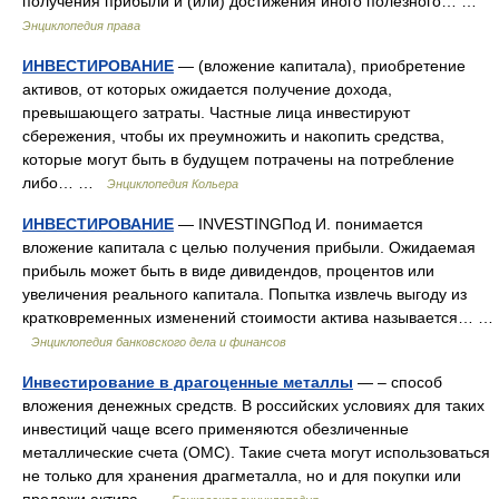
получения прибыли и (или) достижения иного полезного… …
Энциклопедия права
ИНВЕСТИРОВАНИЕ
— (вложение капитала), приобретение
активов, от которых ожидается получение дохода,
превышающего затраты. Частные лица инвестируют
сбережения, чтобы их преумножить и накопить средства,
которые могут быть в будущем потрачены на потребление
либо… …
Энциклопедия Кольера
ИНВЕСТИРОВАНИЕ
— INVESTINGПод И. понимается
вложение капитала с целью получения прибыли. Ожидаемая
прибыль может быть в виде дивидендов, процентов или
увеличения реального капитала. Попытка извлечь выгоду из
кратковременных изменений стоимости актива называется… …
Энциклопедия банковского дела и финансов
Инвестирование в драгоценные металлы
— – способ
вложения денежных средств. В российских условиях для таких
инвестиций чаще всего применяются обезличенные
металлические счета (ОМС). Такие счета могут использоваться
не только для хранения драгметалла, но и для покупки или
продажи актива …