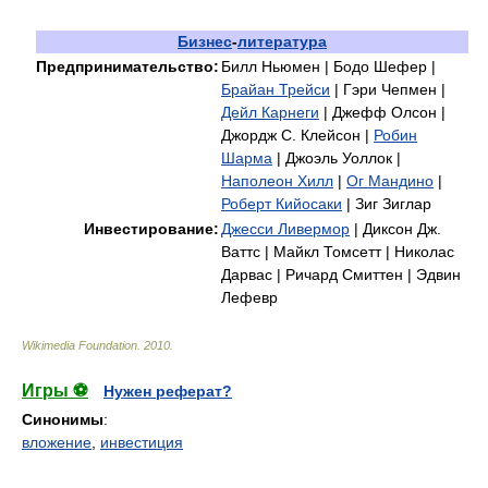
Бизнес
-
литература
Предпринимательство:
Билл Ньюмен | Бодо Шефер |
Брайан Трейси
| Гэри Чепмен |
Дейл Карнеги
| Джефф Олсон |
Джордж С. Клейсон |
Робин
Шарма
| Джоэль Уоллок |
Наполеон Хилл
|
Ог Мандино
|
Роберт Кийосаки
| Зиг Зиглар
Инвестирование:
Джесси Ливермор
| Диксон Дж.
Ваттс | Майкл Томсетт | Николас
Дарвас | Ричард Смиттен | Эдвин
Лефевр
Wikimedia Foundation
.
2010
.
Игры ⚽
Нужен реферат?
Синонимы
:
вложение
,
инвестиция