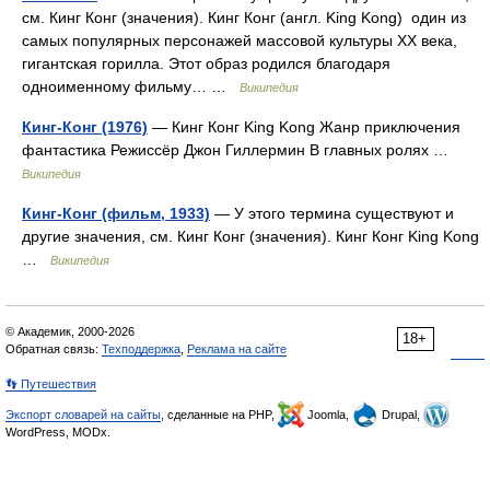
см. Кинг Конг (значения). Кинг Конг (англ. King Kong) один из
самых популярных персонажей массовой культуры XX века,
гигантская горилла. Этот образ родился благодаря
одноименному фильму… …
Википедия
Кинг-Конг (1976)
— Кинг Конг King Kong Жанр приключения
фантастика Режиссёр Джон Гиллермин В главных ролях …
Википедия
Кинг-Конг (фильм, 1933)
— У этого термина существуют и
другие значения, см. Кинг Конг (значения). Кинг Конг King Kong
…
Википедия
© Академик, 2000-2026
18+
Обратная связь:
Техподдержка
,
Реклама на сайте
👣 Путешествия
Экспорт словарей на сайты
, сделанные на PHP,
Joomla,
Drupal,
WordPress, MODx.