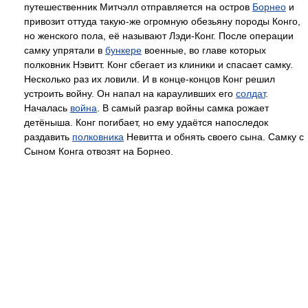
путешественник Митчэлл отправляется на остров
Борнео
и
привозит оттуда такую-же огромную обезьяну породы Конго,
но женского пола, её называют Лэди-Конг. После операции
самку упрятали в
бункере
военные, во главе которых
полковник Нэвитт. Конг сбегает из клиники и спасает самку.
Несколько раз их ловили. И в конце-концов Конг решил
устроить войну. Он напал на карауливших его
солдат
.
Началась
война
. В самый разгар войны самка рожает
детёныша. Конг погибает, но ему удаётся напоследок
раздавить
полковника
Невитта и обнять своего сына. Самку с
Сыном Конга отвозят на Борнео.