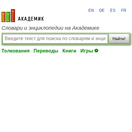
EN
DE
ES
FR
academic.ru
Словари и энциклопедии на Академике
Найти!
Толкования
Переводы
Книги
Игры ⚽