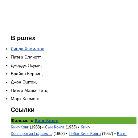
В ролях
Линда Хэмилтон
,
Питер Эллиотт,
Джордж Ясуми,
Брайан Кервин,
Джон Эштон,
Питер Майкл Гетц,
Марк Клемент
Ссылки
Фильмы о
Кинг-Конге
Кинг-Конг
(1933) •
Сын Конга
(1933) •
Кинг-
Конг против Годзиллы
(1962) •
Побег Кинг-Конга
(1967) •
Кинг-