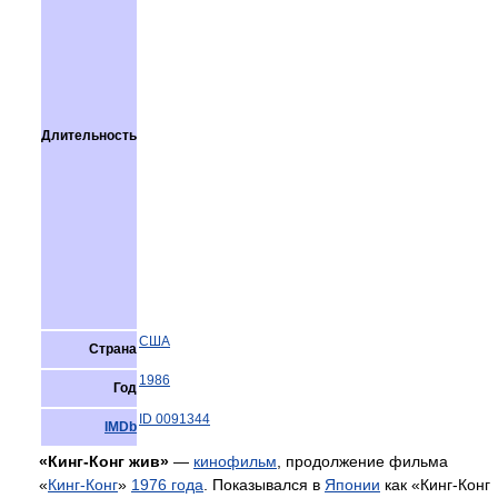
Длительность
США
Страна
1986
Год
ID 0091344
IMDb
«Кинг-Конг жив»
—
кинофильм
, продолжение фильма
«
Кинг-Конг
»
1976 года
. Показывался в
Японии
как «Кинг-Конг