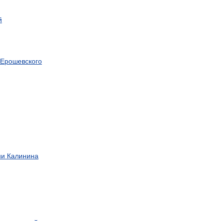
й
Ерошевского
ни
Калинина