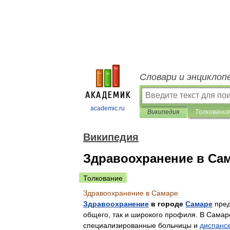
Словари и энциклоп
academic.ru
Википедия
Толкования
Википедия
Здравоохранение в Са
Толкование
Здравоохранение
в
Самаре
Здравоохранение
в
городе
Самаре
пре
общего
,
так
и
широкого
профиля
.
В
Самар
специализированные
больницы
и
диспанс