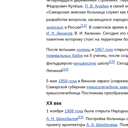
Фёдорович
Куле́ша
.
П
.
В
.
Алабин
в
своей
к
«
Самарская
земская
больница
служит
как
разработка
вопросов
,
касающихся
народн
[
12
]
эндоскоп
в
России
.
В
советское
время
в
И
.
Н
.
Денисов
,
В
.
И
.
Калинин
.
Сегодня
это
памятник
которому
стоит
на
территории
бо
После
вспышки
холеры
в
1867
году
открыт
повивальных
бабок
на
5
учениц
,
после
соз
[
13
]
фельдшерско
-
акушерскую
школу
.
Сего
[
14
]
Ляпиной
.
5
мая
1858
года
в
Винном
овраге
(
совреме
Самарской
губернии
кумысолечебное
зав
кумысолечебница
Постникова
преобразов
XX
век
1
ноября
1908
года
была
открыта
Народна
[
15
]
А
.
Н
.
Шихобалов
.
Постройка
больницы
проекту
архитектора
А
.
А
.
Щербачёва
.
Поз