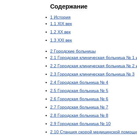
Содержание
1
История
1
.
1
XIX
век
1
.
2
XX
век
1
.
3
XXI
век
2
Городские
больницы
2
.
1
Городская
клиническая
больница
№
1
2
.
2
Городская
клиническая
больница
№
2
2
.
3
Городская
клиническая
больница
№
3
2
.
4
Городская
больница
№
4
2
.
5
Городская
больница
№
5
2
.
6
Городская
больница
№
6
2
.
7
Городская
больница
№
7
2
.
8
Городская
больница
№
8
2
.
9
Городская
больница
№
10
2
.
10
Станция
скорой
медицинской
помощ