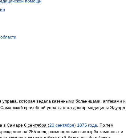
едицинской
помощи
гий
области
я
управа
,
которая
ведала
казёнными
больницами
,
аптеками
и
Самарской
врачебной
управы
стал
доктор
медицины
Эдуард
а
в
Самаре
6
сентября
(
20
сентября
)
1875
года
.
По
тем
чреждение
на
255
коек
,
размещенных
в
четырёх
каменных
и
вым
старшим
врачом
губернской
больницы
был
Антон