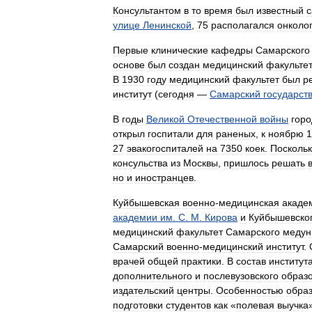
Консультантом
в
то
время
был
известный
с
улице
Ленинской
,
75
располагался
онколо
Первые
клинические
кафедры
Самарского
основе
был
создан
медицинский
факультет
В
1930
году
медицинский
факультет
был
р
институт
(
сегодня
—
Самарский
государст
В
годы
Великой
Отечественной
войны
горо
открыл
госпитали
для
раненых
,
к
ноябрю
1
27
эвакогоспиталей
на
7350
коек
.
Поскольк
консульства
из
Москвы
,
пришлось
решать
но
и
иностранцев
.
Куйбышевская
военно
-
медицинская
акаде
академии
им
.
С
.
М
.
Кирова
и
Куйбышевско
медицинский
факультет
Самарского
медун
Самарский
военно
-
медицинский
институт
.
врачей
общей
практики
.
В
состав
институт
дополнительного
и
послевузовского
образ
издательский
центры
.
Особенностью
обра
подготовки
студентов
как
«
полевая
выучка