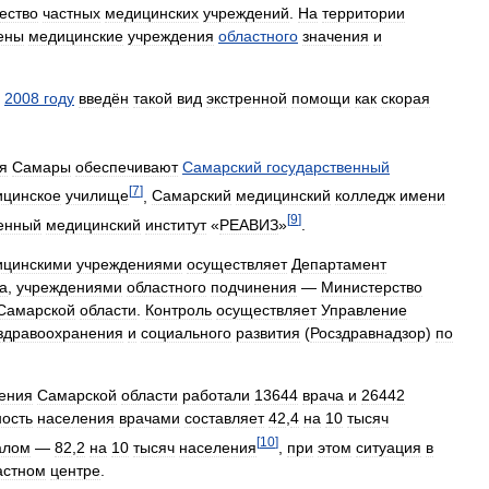
ество
частных
медицинских
учреждений
.
На
территории
ены
медицинские
учреждения
областного
значения
и
2008
году
введён
такой
вид
экстренной
помощи
как
скорая
я
Самары
обеспечивают
Самарский
государственный
[
7
]
ицинское
училище
,
Самарский
медицинский
колледж
имени
[
9
]
венный
медицинский
институт
«
РЕАВИЗ
»
.
ицинскими
учреждениями
осуществляет
Департамент
а
,
учреждениями
областного
подчинения
—
Министерство
Самарской
области
.
Контроль
осуществляет
Управление
здравоохранения
и
социального
развития
(
Росздравнадзор
)
по
ения
Самарской
области
работали
13644
врача
и
26442
ость
населения
врачами
составляет
42
,
4
на
10
тысяч
[
10
]
алом
—
82
,
2
на
10
тысяч
населения
,
при
этом
ситуация
в
астном
центре
.