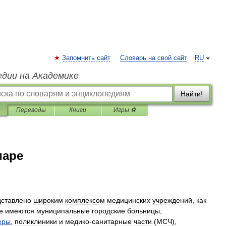
Запомнить сайт
Словарь на свой сайт
RU
едии на Академике
Найти!
Переводы
Книги
Игры ⚽
маре
дставлено
широким
комплексом
медицинских
учреждений
,
как
е
имеются
муниципальные
городские
больницы
,
еры
,
поликлиники
и
медико
-
санитарные
части
(
МСЧ
),