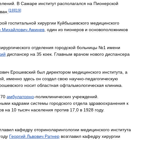
елений
.
В
Самаре
институт
располагался
на
Пионерской
[
18
]
[
19
]
ван
.
рой
госпитальной
хирургии
Куйбышевского
медицинского
р
Михайлович
Аминев
,
один
из
пионеров
и
основоположников
хирургического
отделения
городской
больницы
№
1
имени
кий
диспансер
на
35
коек
.
Главным
врачом
нового
диспансера
ович
Ерошевский
был
директором
медицинского
института
,
а
ей
,
именно
здесь
он
создал
свою
научно
-
педагогическую
рошевского
носит
областная
офтальмологическая
клиника
.
70
амбулаторно
-
поликлинических
учреждений
.
бными
кадрами
системы
городского
отдела
здравоохранения
к
ов
на
10
тысяч
населения
против
17
,
0
в
1928
году
.
главил
кафедру
оториноларингологии
медицинского
института
году
Георгий
Львович
Ратнер
возглавил
кафедру
хирургии