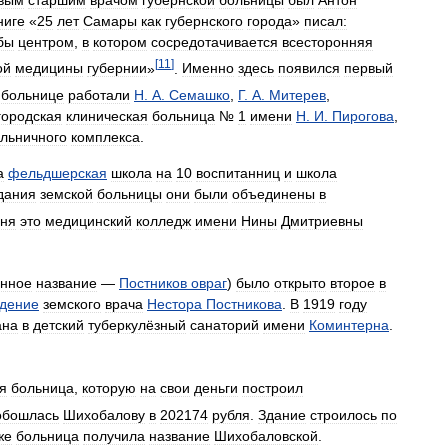
ниге
«
25
лет
Самары
как
губернского
города
»
писал:
бы
центром
,
в
котором
сосредотачивается
всесторонняя
[
11
]
ой
медицины
губернии
»
.
Именно
здесь
появился
первый
больнице
работали
Н
.
А
.
Семашко
,
Г
.
А
.
Митерев
,
городская
клиническая
больница
№
1
имени
Н
.
И
.
Пирогова
,
льничного
комплекса
.
а
фельдшерская
школа
на
10
воспитанниц
и
школа
дания
земской
больницы
они
были
объединены
в
дня
это
медицинский
колледж
имени
Нины
Дмитриевны
нное
название
—
Постников
овраг
)
было
открыто
второе
в
едение
земского
врача
Нестора
Постникова
.
В
1919
году
ана
в
детский
туберкулёзный
санаторий
имени
Коминтерна
.
я
больница
,
которую
на
свои
деньги
построил
обошлась
Шихобалову
в
202174
рубля
.
Здание
строилось
по
же
больница
получила
название
Шихобаловской
.