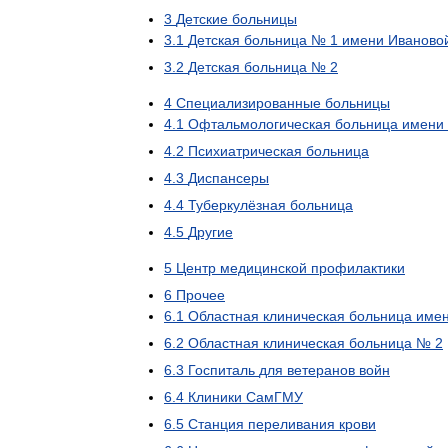
3
Детские
больницы
3
.
1
Детская
больница
№
1
имени
Иваново
3
.
2
Детская
больница
№
2
4
Специализированные
больницы
4
.
1
Офтальмологическая
больница
имени
4
.
2
Психиатрическая
больница
4
.
3
Диспансеры
4
.
4
Туберкулёзная
больница
4
.
5
Другие
5
Центр
медицинской
профилактики
6
Прочее
6
.
1
Областная
клиническая
больница
име
6
.
2
Областная
клиническая
больница
№
2
6
.
3
Госпиталь
для
ветеранов
войн
6
.
4
Клиники
СамГМУ
6
.
5
Станция
переливания
крови