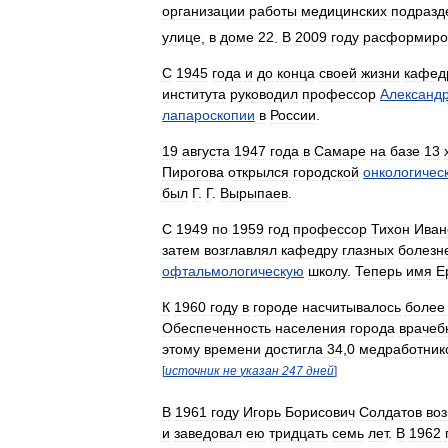
организации
работы
медицинских
подразд
улице
,
в
доме
22
.
В
2009
году
расформиро
С
1945
года
и
до
конца
своей
жизни
кафед
института
руководил
профессор
Александ
лапароскопии
в
России
.
19
августа
1947
года
в
Самаре
на
базе
13
Пирогова
открылся
городской
онкологичес
был
Г
.
Г
.
Вырыпаев
.
С
1949
по
1959
год
профессор
Тихон
Иван
затем
возглавлял
кафедру
глазных
болезн
офтальмологическую
школу
.
Теперь
имя
Е
К
1960
году
в
городе
насчитывалось
более
Обеспеченность
населения
города
враче
этому
времени
достигла
34
,
0
медработник
[
источник
не
указан
247
дней
]
В
1961
году
Игорь
Борисович
Солдатов
воз
и
заведовал
ею
тридцать
семь
лет
.
В
1962