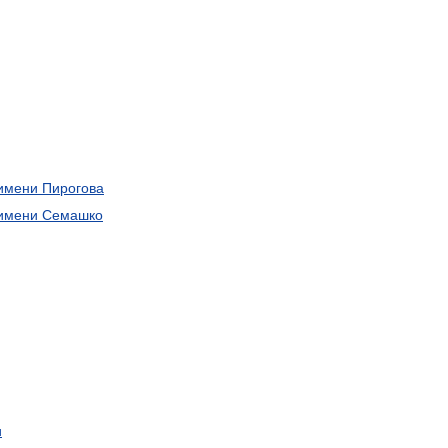
имени
Пирогова
имени
Семашко
и