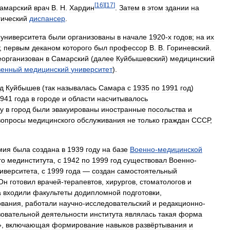
[
16
]
[
17
]
амарский
врач
В
.
Н
.
Хардин
.
Затем
в
этом
здании
на
гический
диспансер
.
университета
были
организованы
в
начале
1920
-
х
годов
;
на
их
,
первым
деканом
которого
был
профессор
В
.
В
.
Гориневский
.
еорганизован
в
Самарский
(
далее
Куйбышевский
)
медицинский
венный
медицинский
университет
).
д
Куйбышев
(
так
называлась
Самара
с
1935
по
1991
год
)
941
года
в
городе
и
области
насчитывалось
у
в
город
были
эвакуированы
иностранные
посольства
и
вопросы
медицинского
обслуживания
не
только
граждан
СССР
,
мия
была
создана
в
1939
году
на
базе
Военно
-
медицинской
го
мединститута
,
с
1942
по
1999
год
существовал
Военно
-
иверситета
,
с
1999
года
—
создан
самостоятельный
Он
готовил
врачей
-
терапевтов
,
хирургов
,
стоматологов
и
а
входили
факультеты
додипломной
подготовки
,
ования
,
работали
научно
-
исследовательский
и
редакционно
-
зовательной
деятельности
института
являлась
такая
форма
»,
включающая
формирование
навыков
развёртывания
и