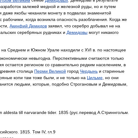
етром
Великим
семье
Демидовых
.
Демидовы
в
результате
разработок
залежей
медной
и
железной
руды
,
но
и
путем
и
даже
якобы
чеканили
монету
в
подвалах
знаменитой
с
рабочими
,
когда
возникла
опасность
разоблачения
.
Когда
же
ости
,
Акинфий
Демидов
заявил
,
что
серебро
добывал
не
на
ральских
серебряных
рудниках
и
Демидовы
могут
никакого
на
Среднем
и
Южном
Урале
находили
с
XVI
в
.
по
настоящее
экономически
невыгодна
.
Перспективными
считаются
только
мя
остается
регионом
со
сравнительно
редким
населением
,
в
древняя
столица
Перми
Великой
город
Чердынь
и
старинные
ряные
копи
там
тоже
были
,
и
не
только
на
Цильме
,
но
они
анится
людьми
,
которые
,
подобно
Строгановым
и
Демидовым
,
an
aldesta
till
narvarande
tider
.
1835
(
рус
.
перевод
А
.
Стриннгольм
.
сийского
.
1815
.
Том
IV
,
гл
.
9