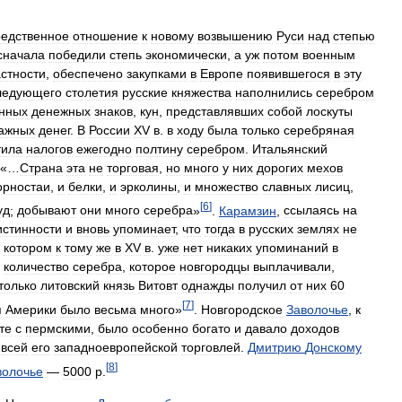
редственное
отношение
к
новому
возвышению
Руси
над
степью
сначала
победили
степь
экономически
,
а
уж
потом
военным
астности
,
обеспечено
закупками
в
Европе
появившегося
в
эту
ледующего
столетия
русские
княжества
наполнились
серебром
нных
денежных
знаков
,
кун
,
представлявших
собой
лоскуты
ажных
денег
.
В
России
XV
в
.
в
ходу
была
только
серебряная
тила
налогов
ежегодно
полтину
серебром
.
Итальянский
«…
Страна
эта
не
торговая
,
но
много
у
них
дорогих
мехов
орностаи
,
и
белки
,
и
эрколины
,
и
множество
славных
лисиц
,
[
6
]
уд
;
добывают
они
много
серебра
»
.
Карамзин
,
ссылаясь
на
истинности
и
вновь
упоминает
,
что
тогда
в
русских
землях
не
котором
к
тому
же
в
XV
в
.
уже
нет
никаких
упоминаний
в
,
количество
серебра
,
которое
новгородцы
выплачивали
,
только
литовский
князь
Витовт
однажды
получил
от
них
60
[
7
]
я
Америки
было
весьма
много
»
.
Новгородское
Заволочье
,
к
те
с
пермскими
,
было
особенно
богато
и
давало
доходов
всей
его
западноевропейской
торговлей
.
Дмитрию
Донскому
[
8
]
волочье
—
5000
р
.