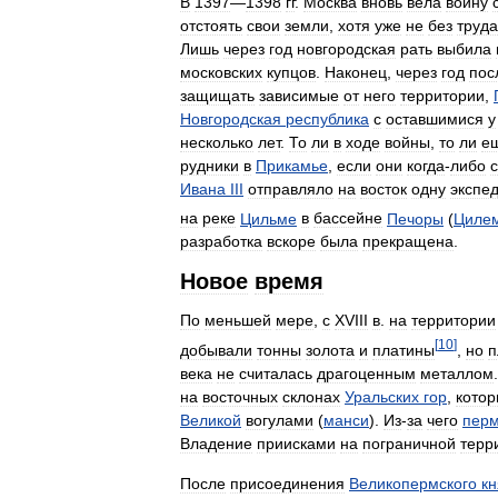
В
1397
—
1398
гг
.
Москва
вновь
вела
войну
отстоять
свои
земли
,
хотя
уже
не
без
труда
Лишь
через
год
новгородская
рать
выбила
московских
купцов
.
Наконец
,
через
год
пос
защищать
зависимые
от
него
территории
,
Новгородская
республика
с
оставшимися
у
несколько
лет
.
То
ли
в
ходе
войны
,
то
ли
е
рудники
в
Прикамье
,
если
они
когда
-
либо
Ивана
III
отправляло
на
восток
одну
экспе
на
реке
Цильме
в
бассейне
Печоры
(
Циле
разработка
вскоре
была
прекращена
.
Новое
время
По
меньшей
мере
,
с
XVIII
в
.
на
территории
[
10
]
добывали
тонны
золота
и
платины
,
но
п
века
не
считалась
драгоценным
металлом
на
восточных
склонах
Уральских
гор
,
кото
Великой
вогулами
(
манси
).
Из
-
за
чего
перм
Владение
приисками
на
пограничной
терр
После
присоединения
Великопермского
кн