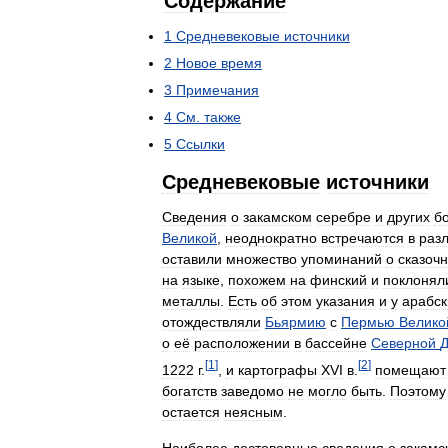
Содержание
1
Средневековые
источники
2
Новое
время
3
Примечания
4
См
.
также
5
Ссылки
Средневековые
источники
Сведения
о
закамском
серебре
и
других
бо
Великой
,
неоднократно
встречаются
в
раз
оставили
множество
упоминаний
о
сказоч
на
языке
,
похожем
на
финский
и
поклонял
металлы
.
Есть
об
этом
указания
и
у
арабск
отождествляли
Бьярмию
c
Пермью
Велико
о
её
расположении
в
бассейне
Северной
[
1
]
[
2
]
1222
г
.
,
и
картографы
XVI
в
.
помещают
богатств
заведомо
не
могло
быть
.
Поэтому
остается
неясным
.
Наиболее
достоверные
сведения
о
закамс