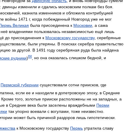
с
Новгородом
за
Двинскую
область
,
и
вновь
новгородцы
сумели
:
двинцы
изменили
и
сдались
московским
полкам
без
боя
.
москвичей
,
казнила
изменников
и
обложила
контрибуцией
ле
войны
1471
г
,
когда
побежденный
Новгород
уже
не
мог
Пермь
Великая
была
присоединена
к
Московии
,
а
сама
неё
владениями
пользовалась
независимостью
ещё
лишь
щё
до
присоединения
к
Московскому
государству
,
серебряные
существовали
,
были
утеряны
.
В
поисках
серебра
правительство
дицию
за
другой
.
В
1491
году
серебряная
руда
была
найдена
[
9
]
мские
рудники
)
,
но
она
оказалась
слишком
бедной
,
и
Пермской
губернии
существовали
сотни
приисков
,
где
латина
,
если
ее
и
находили
в
допетровскую
эпоху
,
в
Средние
.
Кроме
того
,
золотые
прииски
расположены
не
на
западных
,
а
рые
в
Средние
века
были
заселены
враждебными
Перми
яки
так
упорно
воевали
с
вогулами
,
тоже
неизвестно
.
итории
может
быть
причиной
раздоров
лишь
гипотетически
.
яжества
к
Московскому
государству
Пермь
утратила
славу