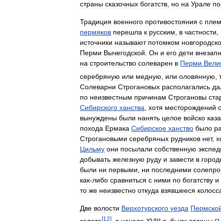
страны
сказочных
богатств
,
но
на
Урале
по
Традиция
военного
противостояния
с
пле
пермяков
перешла
к
русским
,
в
частности
,
источники
называют
потомком
новгородско
Перми
Вычегодской
.
Он
и
его
дети
внезап
на
строительство
солеварен
в
Перми
Вели
серебряную
или
медную
,
или
оловянную
,
Солеварни
Строгановых
располагались
да
по
неизвестным
причинам
Строгановы
ста
Сибирского
ханства
,
хотя
месторождений
вынуждены
были
нанять
целое
войско
каза
похода
Ермака
Сибирское
ханство
было
р
Строгановыми
серебряных
рудников
нет
,
х
Цильму
они
посылали
собственную
экспе
добывать
железную
руду
и
завести
в
город
были
ни
первыми
,
ни
последними
солепр
как
-
либо
сравниться
с
ними
по
богатству
и
то
же
неизвестно
откуда
взявшееся
колосс
Две
волости
Верхотурского
уезда
Пермско
[
12
]