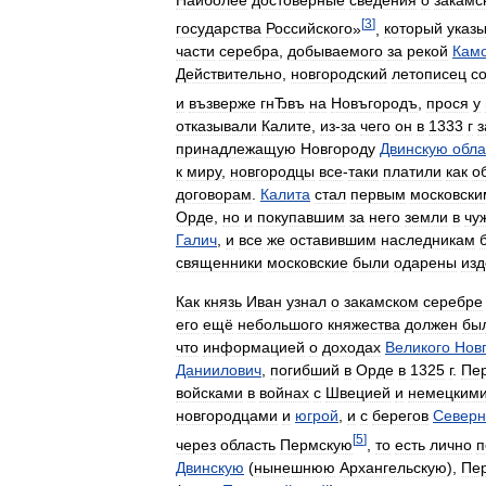
[
3
]
государства
Российского
»
,
который
указы
части
серебра
,
добываемого
за
рекой
Кам
Действительно
,
новгородский
летописец
с
и
възверже
гнЂвъ
на
Новъгородъ
,
прося
у
отказывали
Калите
,
из
-
за
чего
он
в
1333
г
з
принадлежащую
Новгороду
Двинскую
обла
к
миру
,
новгородцы
все
-
таки
платили
как
о
договорам
.
Калита
стал
первым
московски
Орде
,
но
и
покупавшим
за
него
земли
в
чу
Галич
,
и
все
же
оставившим
наследникам
священники
московские
были
одарены
из
Как
князь
Иван
узнал
о
закамском
серебре
его
ещё
небольшого
княжества
должен
бы
что
информацией
о
доходах
Великого
Нов
Даниилович
,
погибший
в
Орде
в
1325
г
.
Пе
войсками
в
войнах
с
Швецией
и
немецким
новгородцами
и
югрой
,
и
с
берегов
Северн
[
5
]
через
область
Пермскую
,
то
есть
лично
п
Двинскую
(
нынешнюю
Архангельскую
),
Пе