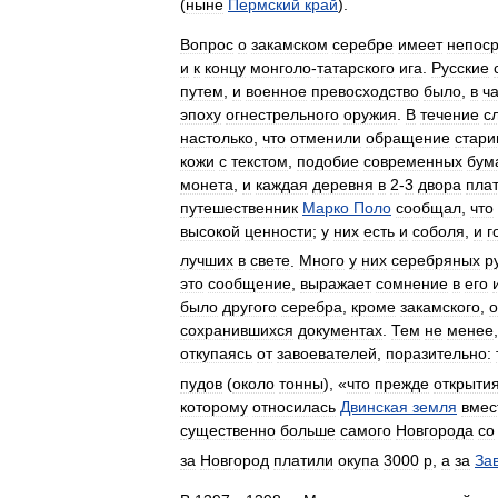
(
ныне
Пермский
край
).
Вопрос
о
закамском
серебре
имеет
непос
и
к
концу
монголо
-
татарского
ига
.
Русские
путем
,
и
военное
превосходство
было
,
в
ч
эпоху
огнестрельного
оружия
.
В
течение
с
настолько
,
что
отменили
обращение
стари
кожи
с
текстом
,
подобие
современных
бум
монета
,
и
каждая
деревня
в
2
-
3
двора
пла
путешественник
Марко
Поло
сообщал
,
что
высокой
ценности
;
у
них
есть
и
соболя
,
и
г
лучших
в
свете
.
Много
у
них
серебряных
р
это
сообщение
,
выражает
сомнение
в
его
было
другого
серебра
,
кроме
закамского
,
о
сохранившихся
документах
.
Тем
не
менее
откупаясь
от
завоевателей
,
поразительно:
пудов
(
около
тонны
), «
что
прежде
открыти
которому
относилась
Двинская
земля
вмес
существенно
больше
самого
Новгорода
со
за
Новгород
платили
окупа
3000
р
,
а
за
За