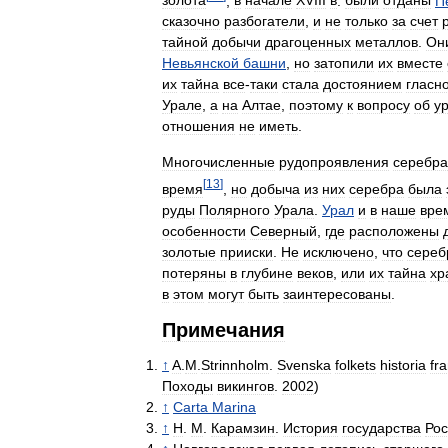
золота
,
в
начале
XVIII
в
.
были
отданы
П
сказочно
разбогатели
,
и
не
только
за
счет
тайной
добычи
драгоценных
металлов
.
Он
Невьянской
башни
,
но
затопили
их
вместе
их
тайна
все
-
таки
стала
достоянием
гласн
Урале
,
а
на
Алтае
,
поэтому
к
вопросу
об
у
отношения
не
иметь
.
Многочисленные
рудопроявления
серебра
[
13
]
время
,
но
добыча
из
них
серебра
была
руды
Полярного
Урала
.
Урал
и
в
наше
вре
особенности
Северный
,
где
расположены
золотые
прииски
.
Не
исключено
,
что
сереб
потеряны
в
глубине
веков
,
или
их
тайна
хр
в
этом
могут
быть
заинтересованы
.
Примечания
↑
A
.
M
.
Strinnholm
.
Svenska
folkets
historia
fr
Походы
викингов
.
2002
)
↑
Carta
Marina
↑
Н
.
М
.
Карамзин
.
История
государства
Рос