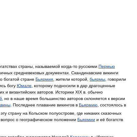
гатствах
страны
,
называемой
когда
-
то
русскими
Пермью
личных
средневековых
документах
.
Скандинавские
викинги
но
богатой
стране
Бьярмия
,
жители
которой
,
бьярмы
,
говорили
ись
богу
Юмале
,
которому
подносили
в
дар
драгоценные
их
и
византийских
авторов
.
Историки
XIX
в
.
обычно
й
,
но
в
наше
время
большинство
авторов
склоняется
к
версии
Двины
.
Последнее
плавание
викингов
в
Бьярмию
,
состоялось
в
эту
страну
на
Кольском
полуострове
,
где
никаких
сказочных
вопрос
о
географическом
положении
Бьярмии
и
её
богатств
ком
серебре
суммировал
Николай
Карамзин
в
«
Истории