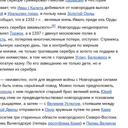
вает
,
что
Иван
I
Калита
добивался
от
новгородцев
выплат
ой
в
Уральских
горах
,
в
пользу
хана
Золотой
Орды
.
ообщал
,
что
в
1332
г
«…
великыи
князь
Иванъ
приде
изъ
Орды
[
4
]
нихъ
серебра
закамьского
»
.
Новгородцы
неоднократно
анял
Торжок
,
а
в
1337
г
двинул
московские
полки
в
сть
,
но
,
потерпев
многочисленные
потери
,
отступил
.
Стремясь
бычную
ханскую
дань
,
так
и
контрибуции
по
мирным
м
князем
,
не
только
тратившим
серебро
и
золото
на
подарки
в
жих
княжествах
,
в
том
числе
с
городами
Углич
,
Белозерск
и
богатую
казну
.
По
его
завещанию
не
только
дети
,
но
и
делиями
из
серебра
.
—
неизвестно
,
хотя
для
ведения
войны
с
Новгородом
силами
л
быть
очень
серьёзный
повод
.
Можно
только
предположить
,
города
с
ним
поделился
старший
брат
,
великий
князь
Юрий
ред
этим
он
предводительствовал
новгородским
и
псковским
и
рыцарями
,
а
затем
—
с
Великим
Устюгом
,
стоявшим
между
ой
Двины
отправился
в
Орду
кружным
путем
по
реке
Каме
осетив
три
старинных
области
новгородского
Северо
-
Востока:
рмь
Вычегодскую
(
теперь
республика
Коми
)
и
Пермь
Великую