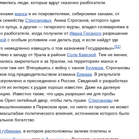
явились
люди
,
которые
вдруг
сказочно
разбогатели
.
менами
манси
и
их
покровителями
,
сибирскими
ханами
,
от
к
семейству
Строгановых
.
Аника
Строганов
,
которого
одни
го
купца
,
а
другие
—
татарского
мурзы
,
владел
солеварнями
в
но
разбогатели
,
когда
получили
от
Ивана
Грозного
разрешение
кой
с
особым
условием
«
не
делать
руд
,
и
если
найдут
где
[
11
]
то
немедленно
извещать
о
том
казначеев
Государевых
»
.
леко
к
западу
от
Урала
в
районе
Соли
Камской
.
Тем
не
менее
,
рались
закрепиться
и
за
Уралом
,
на
территориях
манси
и
соли
там
нет
.
Втянувшись
с
войну
с
ханом
Кучумом
,
Строгановы
ков
под
предводительством
атамана
Ермака
.
В
результате
азгромлено
и
присоединено
к
России
.
Сведений
о
разработках
отя
их
интерес
к
рудам
хорошо
известен
.
Даже
на
далекую
дицию
.
Известно
также
,
что
царь
разрешил
им
для
пробы
ке
Орел
литейный
двор
,
чтобы
лить
пушки
.
Строгановы
не
омышленниками
в
Пермском
крае
,
но
никто
из
прочих
не
может
масштабам
политического
влияния
,
источником
которого
было
альное
богатство
.
й
губернии
,
в
котором
расположены
залежи
платины
и