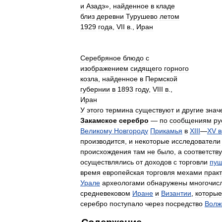
и
Азадэ
»,
найденное
в
кладе
близ
деревни
Турушево
летом
1929
года
,
VII
в
.,
Иран
Серебряное
блюдо
с
изображением
сидящего
горного
козла
,
найденное
в
Пермской
губернии
в
1893
году
,
VIII
в
.,
Иран
У
этого
термина
существуют
и
другие
знач
Закамское
серебро
—
по
сообщениям
ру
Великому
Новгороду
Прикамья
в
XIII
—
XV
в
производится
,
и
некоторые
исследователи
происхождения
там
не
было
,
а
соответст
осуществлялись
от
доходов
с
торговли
пуш
время
европейская
торговля
мехами
прак
Урале
археологами
обнаружены
многочис
средневековом
Иране
и
Византии
,
которые
серебро
поступало
через
посредство
Волж