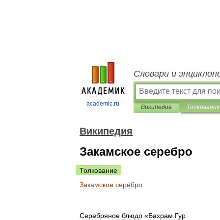
Словари и энциклоп
academic.ru
Википедия
Толкования
Википедия
Закамское серебро
Толкование
Закамское
серебро
Серебряное
блюдо
«
Бахрам
Гур