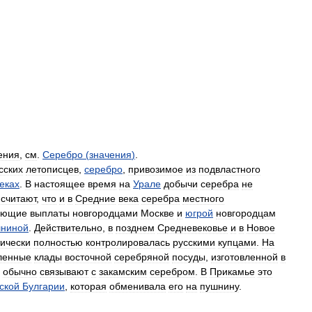
ения
,
см
.
Серебро
(
значения
)
.
сских
летописцев
,
серебро
,
привозимое
из
подвластного
еках
.
В
настоящее
время
на
Урале
добычи
серебра
не
считают
,
что
и
в
Средние
века
серебра
местного
вующие
выплаты
новгородцами
Москве
и
югрой
новгородцам
ниной
.
Действительно
,
в
позднем
Средневековье
и
в
Новое
тически
полностью
контролировалась
русскими
купцами
.
На
ленные
клады
восточной
серебряной
посуды
,
изготовленной
в
обычно
связывают
с
закамским
серебром
.
В
Прикамье
это
ской
Булгарии
,
которая
обменивала
его
на
пушнину
.