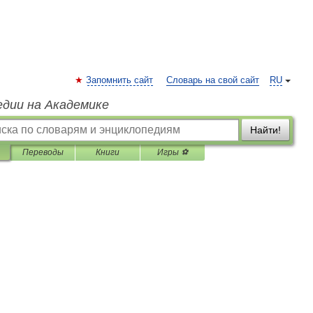
Запомнить сайт
Словарь на свой сайт
RU
едии на Академике
Найти!
Переводы
Книги
Игры ⚽