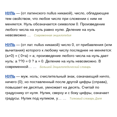
НУЛЬ
— (от латинского nullus никакой), число, обладающее
тем свойством, что любое число при сложении с ним не
меняется. Нуль обозначается символом 0. Произведение
любого числа на нуль равно нулю. Деление на нуль
невозможно …
Современная энциклопедия
НУЛЬ
— (от лат. nullus никакой) число 0, от прибавления (или
вычитания) которого к любому числу последнее не меняется:
(а+0) = ( 0+а) = а; произведение любого числа на нуль дает
нуль: а ??0 = 0 ? а = 0. Деление на нуль невозможно. В
современной… …
Большой Энциклопедический словарь
НУЛЬ
— муж. ноль; счислительный знак, означающий ничто,
ничего (0); но поставленный после другой цифры (справа),
повышает ее десятью, умножает на десять. Считай по
градуснику от нуля. Нулик, сверху и с боку цифры, означает
градусы. Нулик под нуликом, у… …
Толковый словарь Даля