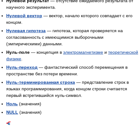
Нулевой результат
— отсутствие ожидаемого результата от
научного эксперимента.
Нулевой вектор
— вектор, начало которого совпадает с его
концом.
Нулевая гипотеза
— гипотеза, которая проверяется на
согласованность с имеющимися выборочными
(эмпирическими) данными.
Нуль-поле
— концепция в
электромагнетизме
и
теоретической
физике
.
Нуль-переход
— фантастический способ перемещения в
пространстве без потери времени.
Нуль-терминированная строка
— представление строк в
языках программирования, когда концом строки считается
первый встретившийся нуль-символ.
Ноль
(значения)
NULL
(значения)