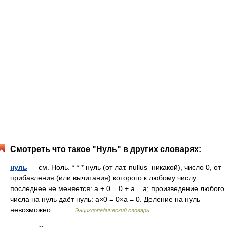
Смотреть что такое "Нуль" в других словарях:
нуль
— см. Ноль. * * * нуль (от лат. nullus никакой), число 0, от
прибавления (или вычитания) которого к любому числу
последнее не меняется: a + 0 = 0 + a = a; произведение любого
числа на нуль даёт нуль: a×0 = 0×a = 0. Деление на нуль
невозможно.… …
Энциклопедический словарь