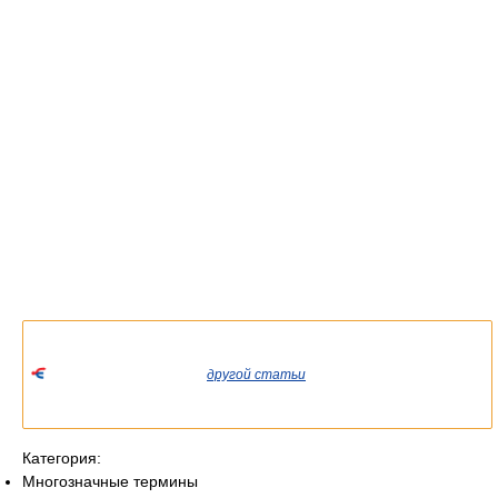
Список значений слова или словосочетания со ссылками на
соответствующие статьи.
Если вы попали сюда из
другой статьи
Википедии, пожалуйста,
вернитесь и уточните ссылку так, чтобы она указывала на
статью.
Категория:
Многозначные термины