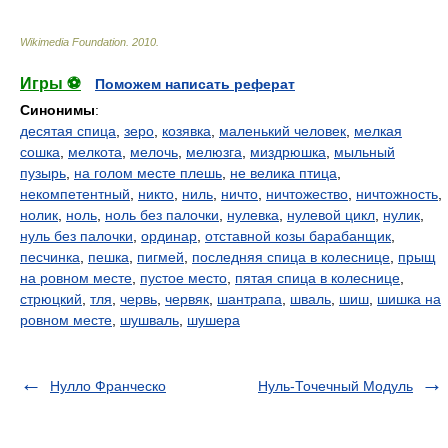
Wikimedia Foundation
.
2010
.
Игры ⚽
Поможем написать реферат
Синонимы
:
десятая спица
,
зеро
,
козявка
,
маленький человек
,
мелкая
сошка
,
мелкота
,
мелочь
,
мелюзга
,
миздрюшка
,
мыльный
пузырь
,
на голом месте плешь
,
не велика птица
,
некомпетентный
,
никто
,
ниль
,
ничто
,
ничтожество
,
ничтожность
,
нолик
,
ноль
,
ноль без палочки
,
нулевка
,
нулевой цикл
,
нулик
,
нуль без палочки
,
ординар
,
отставной козы барабанщик
,
песчинка
,
пешка
,
пигмей
,
последняя спица в колеснице
,
прыщ
на ровном месте
,
пустое место
,
пятая спица в колеснице
,
стрюцкий
,
тля
,
червь
,
червяк
,
шантрапа
,
шваль
,
шиш
,
шишка на
ровном месте
,
шушваль
,
шушера
Нулло Франческо
Нуль-Точечный Модуль