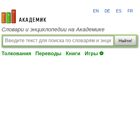
EN
DE
ES
FR
academic.ru
Словари и энциклопедии на Академике
Найти!
Толкования
Переводы
Книги
Игры ⚽