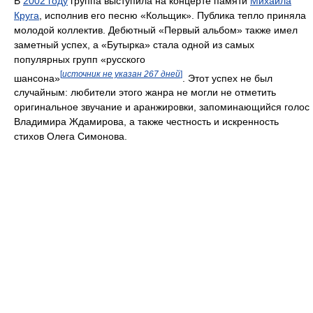
В
2002 году
группа выступила на концерте памяти
Михаила
Круга
, исполнив его песню «Кольщик». Публика тепло приняла
молодой коллектив. Дебютный «Первый альбом» также имел
заметный успех, а «Бутырка» стала одной из самых
популярных групп «русского
[
источник не указан 267 дней
]
шансона»
. Этот успех не был
случайным: любители этого жанра не могли не отметить
оригинальное звучание и аранжировки, запоминающийся голос
Владимира Ждамирова, а также честность и искренность
стихов Олега Симонова.