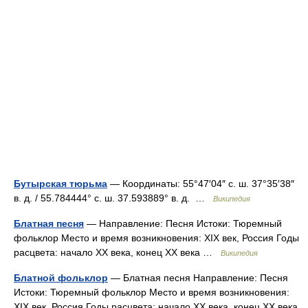
Бутырская тюрьма
— Координаты: 55°47′04″ с. ш. 37°35′38″
в. д. / 55.784444° с. ш. 37.593889° в. д. …
Википедия
Блатная песня
— Направление: Песня Истоки: Тюремный
фольклор Место и время возникновения: XIX век, Россия Годы
расцвета: начало XX века, конец XX века …
Википедия
Блатной фольклор
— Блатная песня Направление: Песня
Истоки: Тюремный фольклор Место и время возникновения:
XIX век, Россия Годы расцвета: начало XX века, конец XX века