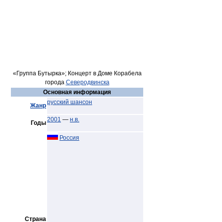
«Группа Бутырка»; Концерт в Доме Корабела
города
Северодвинска
Основная информация
русский шансон
Жанр
2001
—
н.в.
Годы
Россия
Страна