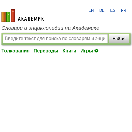
EN
DE
ES
FR
academic.ru
Словари и энциклопедии на Академике
Найти!
Толкования
Переводы
Книги
Игры ⚽