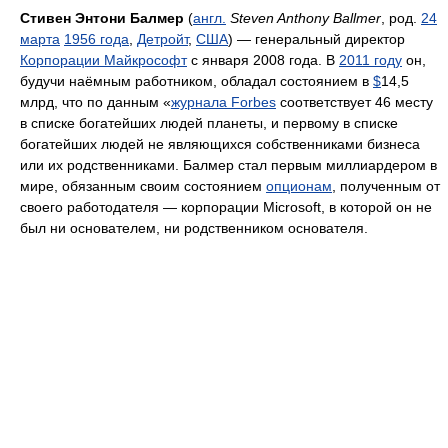
Стивен Энтони Балмер
(
англ.
Steven Anthony Ballmer
, род.
24
марта
1956 года
,
Детройт
,
США
) — генеральный директор
Корпорации Майкрософт
с января 2008 года. В
2011 году
он,
будучи наёмным работником, обладал состоянием в
$
14,5
млрд, что по данным «
журнала Forbes
соответствует 46 месту
в списке богатейших людей планеты, и первому в списке
богатейших людей не являющихся собственниками бизнеса
или их родственниками. Балмер стал первым миллиардером в
мире, обязанным своим состоянием
опционам
, полученным от
своего работодателя — корпорации Microsoft, в которой он не
был ни основателем, ни родственником основателя.