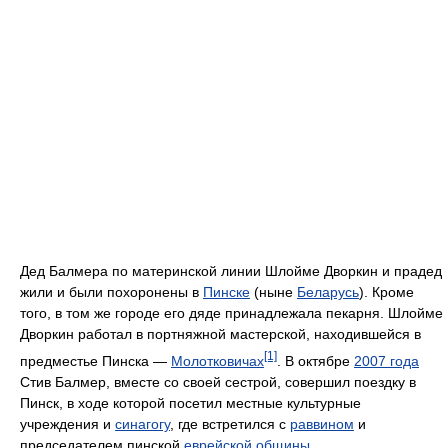
Дед Балмера по материнской линии Шлойме Дворкин и прадед
жили и были похоронены в
Пинске
(ныне
Беларусь
). Кроме
того, в том же городе его дяде принадлежала пекарня. Шлойме
Дворкин работал в портняжной мастерской, находившейся в
[1]
предместье Пинска —
Молотковичах
. В октябре
2007 года
Стив Балмер, вместе со своей сестрой, совершил поездку в
Пинск, в ходе которой посетил местные культурные
учреждения и
синагогу
, где встретился с
раввином
и
председателем пинской
еврейской общины
.