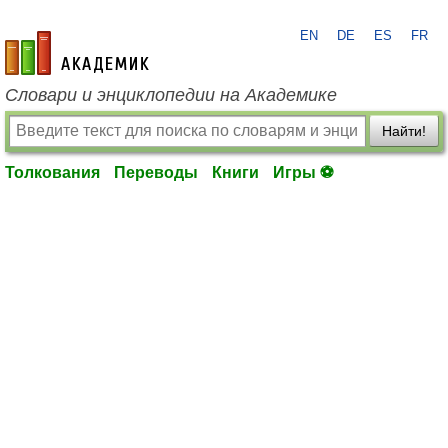
EN
DE
ES
FR
academic.ru
Словари и энциклопедии на Академике
Найти!
Толкования
Переводы
Книги
Игры ⚽