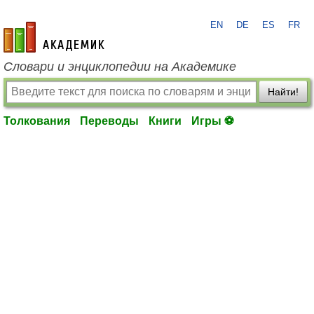
EN
DE
ES
FR
academic.ru
Словари и энциклопедии на Академике
Найти!
Толкования
Переводы
Книги
Игры ⚽