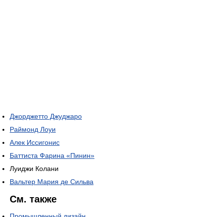
Джорджетто Джуджаро
Раймонд Лоуи
Алек Иссигонис
Баттиста Фарина «Пинин»
Луиджи Колани
Вальтер Мария де Сильва
См. также
Промышленный дизайн