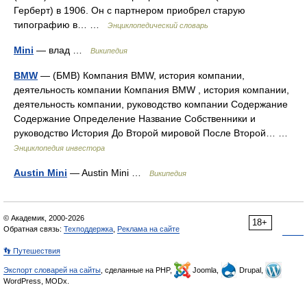
Герберт) в 1906. Он с партнером приобрел старую
типографию в… …
Энциклопедический словарь
Mini
— влад …
Википедия
BMW
— (БМВ) Компания BMW, история компании,
деятельность компании Компания BMW , история компании,
деятельность компании, руководство компании Содержание
Содержание Определение Название Собственники и
руководство История До Второй мировой После Второй… …
Энциклопедия инвестора
Austin Mini
— Austin Mini …
Википедия
© Академик, 2000-2026
18+
Обратная связь:
Техподдержка
,
Реклама на сайте
👣 Путешествия
Экспорт словарей на сайты
, сделанные на PHP,
Joomla,
Drupal,
WordPress, MODx.