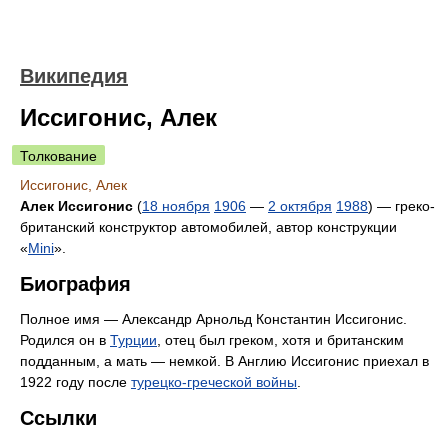
Википедия
Иссигонис, Алек
Толкование
Иссигонис, Алек
Алек Иссигонис
(
18 ноября
1906
—
2 октября
1988
) — греко-
британский конструктор автомобилей, автор конструкции
«
Mini
».
Биография
Полное имя — Александр Арнольд Константин Иссигонис.
Родился он в
Турции
, отец был греком, хотя и британским
подданным, а мать — немкой. В Англию Иссигонис приехал в
1922 году после
турецко-греческой войны
.
Ссылки