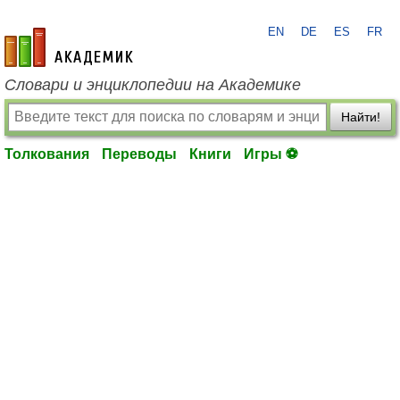
EN
DE
ES
FR
academic.ru
Словари и энциклопедии на Академике
Найти!
Толкования
Переводы
Книги
Игры ⚽