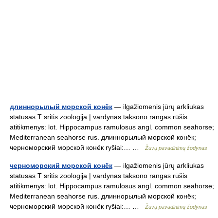
длиннорылый морской конёк
— ilgažiomenis jūrų arkliukas
statusas T sritis zoologija | vardynas taksono rangas rūšis
atitikmenys: lot. Hippocampus ramulosus angl. common seahorse;
Mediterranean seahorse rus. длиннорылый морской конёк;
черноморский морской конёк ryšiai:… …
Žuvų pavadinimų žodynas
черноморский морской конёк
— ilgažiomenis jūrų arkliukas
statusas T sritis zoologija | vardynas taksono rangas rūšis
atitikmenys: lot. Hippocampus ramulosus angl. common seahorse;
Mediterranean seahorse rus. длиннорылый морской конёк;
черноморский морской конёк ryšiai:… …
Žuvų pavadinimų žodynas