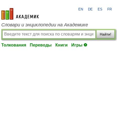
EN
DE
ES
FR
academic.ru
Словари и энциклопедии на Академике
Найти!
Толкования
Переводы
Книги
Игры ⚽