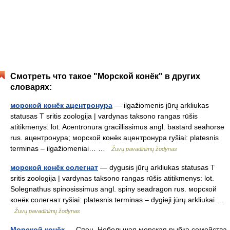
Смотреть что такое "Морской конёк" в других
словарях:
морской конёк ацентронура
— ilgažiomenis jūrų arkliukas
statusas T sritis zoologija | vardynas taksono rangas rūšis
atitikmenys: lot. Acentronura gracillissimus angl. bastard seahorse
rus. ацентронура; морской конёк ацентронура ryšiai: platesnis
terminas – ilgažiomeniai… …
Žuvų pavadinimų žodynas
морской конёк солегнат
— dygusis jūrų arkliukas statusas T
sritis zoologija | vardynas taksono rangas rūšis atitikmenys: lot.
Solegnathus spinosissimus angl. spiny seadragon rus. морской
конёк солегнат ryšiai: platesnis terminas – dygieji jūrų arkliukai …
Žuvų pavadinimų žodynas
Морской конёк
— Спец. Небольшая морская рыбка семейства