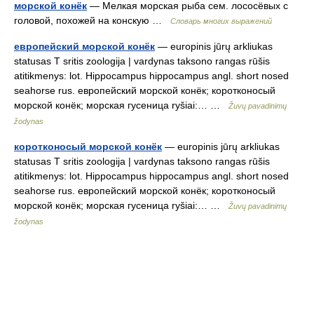
морской конёк
— Мелкая морская рыба сем. лососёвых с
головой, похожей на конскую …
Словарь многих выражений
европейский морской конёк
— europinis jūrų arkliukas
statusas T sritis zoologija | vardynas taksono rangas rūšis
atitikmenys: lot. Hippocampus hippocampus angl. short nosed
seahorse rus. европейский морской конёк; коротконосый
морской конёк; морская гусеница ryšiai:… …
Žuvų pavadinimų
žodynas
коротконосый морской конёк
— europinis jūrų arkliukas
statusas T sritis zoologija | vardynas taksono rangas rūšis
atitikmenys: lot. Hippocampus hippocampus angl. short nosed
seahorse rus. европейский морской конёк; коротконосый
морской конёк; морская гусеница ryšiai:… …
Žuvų pavadinimų
žodynas