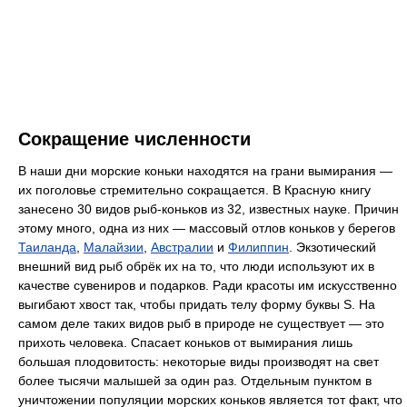
Сокращение численности
В наши дни морские коньки находятся на грани вымирания —
их поголовье стремительно сокращается. В Красную книгу
занесено 30 видов рыб-коньков из 32, известных науке. Причин
этому много, одна из них — массовый отлов коньков у берегов
Таиланда
,
Малайзии
,
Австралии
и
Филиппин
. Экзотический
внешний вид рыб обрёк их на то, что люди используют их в
качестве сувениров и подарков. Ради красоты им искусственно
выгибают хвост так, чтобы придать телу форму буквы S. На
самом деле таких видов рыб в природе не существует — это
прихоть человека. Спасает коньков от вымирания лишь
большая плодовитость: некоторые виды производят на свет
более тысячи малышей за один раз. Отдельным пунктом в
уничтожении популяции морских коньков является тот факт, что