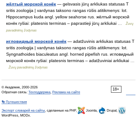
жёлтый морской конёк
— gelsvasis jūrų arkliukas statusas T
sritis zoologija | vardynas taksono rangas rūšis atitikmenys: lot.
Hippocampus kuda angl. yellow seahorse rus. жёлтый морской
конёк ryšiai: platesnis terminas – paprastieji jūrų arkliukai …
Žuvų
pavadinimų žodynas
игловидный морской конёк
— adatžuvinis arkliukas statusas T
sritis zoologija | vardynas taksono rangas rūšis atitikmenys: lot.
Syngnathoides biaculeatus angl. horned pipefish rus. игловидный
морской конёк ryšiai: platesnis terminas – adatžuviniai arkliukai …
Žuvų pavadinimų žodynas
© Академик, 2000-2026
18+
Обратная связь:
Техподдержка
,
Реклама на сайте
👣 Путешествия
Экспорт словарей на сайты
, сделанные на PHP,
Joomla,
Drupal,
WordPress, MODx.