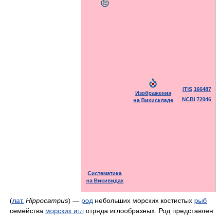
ITIS
166487
Изображения
NCBI
72046
на Викискладе
Систематика
на Викивидах
(
лат.
Hippocampus
) —
род
небольших морских костистых
рыб
семейства
морских игл
отряда иглообразных. Род представлен