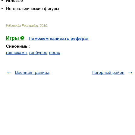
Игловые
Негеральдические фигуры
Wikimedia Foundation
.
2010
.
Игры ⚽
Поможем написать реферат
Синонимы
:
гиппокамп
,
горбунок
,
пегас
Военная граница
Нагорный район