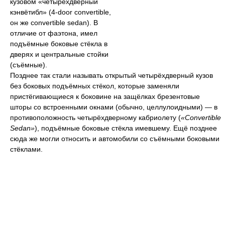
кузовом «четырёхдверный
кэнвётибл» (4-door convertible,
он же convertible sedan). В
отличие от фаэтона, имел
подъёмные боковые стёкла в
дверях и центральные стойки
(съёмные).
Позднее так стали называть открытый четырёхдверный кузов
без боковых подъёмных стёкол, которые заменяли
пристёгивающиеся к боковине на защёлках брезентовые
шторы со встроенными окнами (обычно, целлулоидными) — в
противоположность четырёхдверному кабриолету (
«Convertible
Sedan»
), подъёмные боковые стёкла имевшему. Ещё позднее
сюда же могли относить и автомобили со съёмными боковыми
стёклами.