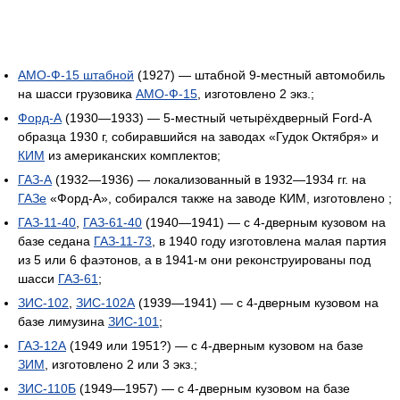
АМО-Ф-15 штабной
(1927) — штабной 9-местный автомобиль
на шасси грузовика
АМО-Ф-15
, изготовлено 2 экз.;
Форд-А
(1930—1933) — 5-местный четырёхдверный Ford-A
образца 1930 г, собиравшийся на заводах «Гудок Октября» и
КИМ
из американских комплектов;
ГАЗ-А
(1932—1936) — локализованный в 1932—1934 гг. на
ГАЗе
«Форд-А», собирался также на заводе КИМ, изготовлено ;
ГАЗ-11-40
,
ГАЗ-61-40
(1940—1941) — с 4-дверным кузовом на
базе седана
ГАЗ-11-73
, в 1940 году изготовлена малая партия
из 5 или 6 фаэтонов, а в 1941-м они реконструированы под
шасси
ГАЗ-61
;
ЗИС-102
,
ЗИС-102А
(1939—1941) — с 4-дверным кузовом на
базе лимузина
ЗИС-101
;
ГАЗ-12А
(1949 или 1951?) — с 4-дверным кузовом на базе
ЗИМ
, изготовлено 2 или 3 экз.;
ЗИС-110Б
(1949—1957) — с 4-дверным кузовом на базе