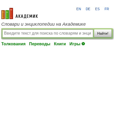
EN
DE
ES
FR
academic.ru
Словари и энциклопедии на Академике
Найти!
Толкования
Переводы
Книги
Игры ⚽