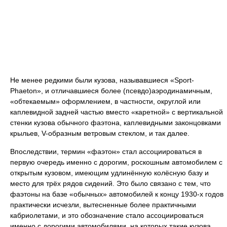
Не менее редкими были кузова, называвшиеся «Sport-
Phaeton», и отличавшиеся более (псевдо)аэродинамичным,
«обтекаемым» оформлением, в частности, округлой или
каплевидной задней частью вместо «каретной» с вертикальной
стенки кузова обычного фаэтона, каплевидными законцовками
крыльев, V-образным ветровым стеклом, и так далее.
Впоследствии, термин «фаэтон» стал ассоциироваться в
первую очередь именно с дорогим, роскошным автомобилем с
открытым кузовом, имеющим удлинённую колёсную базу и
место для трёх рядов сидений. Это было связано с тем, что
фаэтоны на базе «обычных» автомобилей к концу 1930-х годов
практически исчезли, вытесненные более практичными
кабриолетами, и это обозначение стало ассоциироваться
именно с дорогими автомобилями, на которых такие кузова