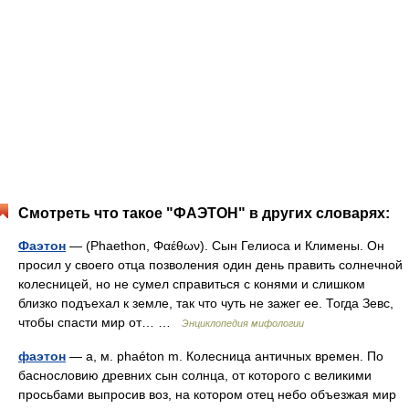
Смотреть что такое "ФАЭТОН" в других словарях:
Фаэтон
— (Phaethon, Φαέθων). Сын Гелиоса и Климены. Он
просил у своего отца позволения один день править солнечной
колесницей, но не сумел справиться с конями и слишком
близко подъехал к земле, так что чуть не зажег ее. Тогда Зевс,
чтобы спасти мир от… …
Энциклопедия мифологии
фаэтон
— а, м. phaéton m. Колесница античных времен. По
баснословию древних сын солнца, от которого с великими
просьбами выпросив воз, на котором отец небо объезжая мир