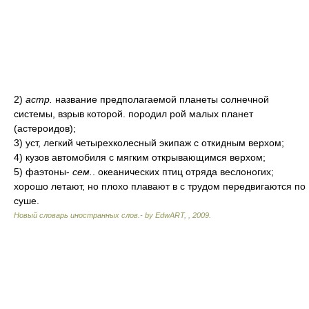
2)
астр.
название предполагаемой планеты солнечной
системы, взрыв которой. породил рой малых планет
(астероидов);
3) уст, легкий четырехколесный экипаж с откидным верхом;
4) кузов автомобиля с мягким открывающимся верхом;
5) фаэтоны-
сем.
. океанических птиц отряда веслоногих;
хорошо летают, но плохо плавают в с трудом передвигаются по
суше.
Новый словарь иностранных слов.- by EdwART,
,
2009
.