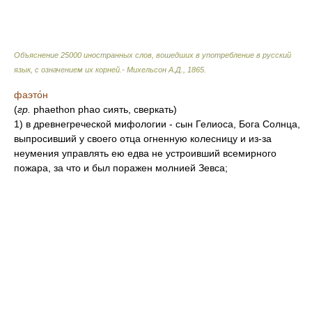
Объяснение 25000 иностранных слов, вошедших в употребление в русский
язык, с означением их корней.- Михельсон А.Д.
,
1865
.
фаэто́н
(
гр.
phaethon phao сиять, сверкать)
1) в древнегреческой мифологии - сын Гелиоса, Бога Солнца,
выпросивший у своего отца огненную колесницу и из-за
неумения управлять ею едва не устроивший всемирного
пожара, за что и был поражен молнией Зевса;