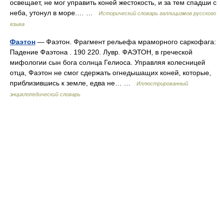
освещает, не мог управить коней жестокость, и за тем спадши с
неба, утонул в море.… …
Исторический словарь галлицизмов русского
языка
Фаэтон
— Фаэтон. Фрагмент рельефа мраморного саркофага:
Падение Фаэтона . 190 220. Лувр. ФАЭТОН, в греческой
мифологии сын бога солнца Гелиоса. Управляя колесницей
отца, Фаэтон не смог сдержать огнедышащих коней, которые,
приблизившись к земле, едва не… …
Иллюстрированный
энциклопедический словарь