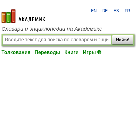
EN
DE
ES
FR
academic.ru
Словари и энциклопедии на Академике
Найти!
Толкования
Переводы
Книги
Игры ⚽