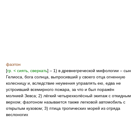
фаэтон
[
гр. < сиять, сверкать
] – 1) в древнегреческой мифологии – сын
Гелиоса, бога солнца, выпросивший у своего отца огненную
колесницу и, вследствие неумения управлять ею, едва не
устроивший всемирного пожара, за что и был поражён
молнией Зевса; 2) лёгкий четырехколёсный экипаж с откидным
верхом; фаэтоном называется также легковой автомобиль с
открытым кузовом; 3) птица тропических морей из отряда
веслоногих