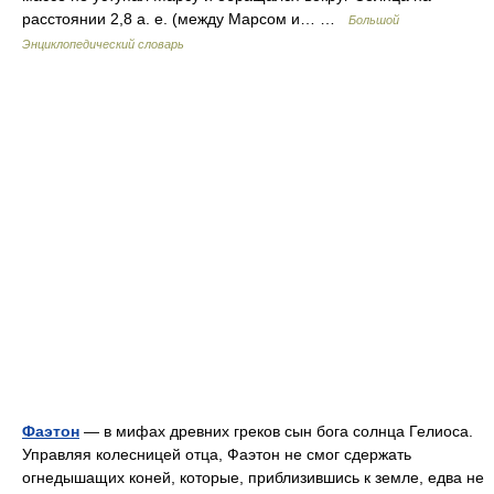
расстоянии 2,8 а. е. (между Марсом и… …
Большой
Энциклопедический словарь
Фаэтон
— в мифах древних греков сын бога солнца Гелиоса.
Управляя колесницей отца, Фаэтон не смог сдержать
огнедышащих коней, которые, приблизившись к земле, едва не