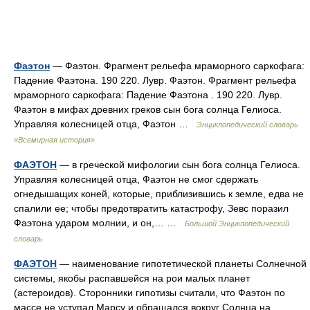
Фаэтон
— Фаэтон. Фрагмент рельефа мраморного саркофага:
Падение Фаэтона. 190 220. Лувр. Фаэтон. Фрагмент рельефа
мраморного саркофага: Падение Фаэтона . 190 220. Лувр.
Фаэтон в мифах древних греков сын бога солнца Гелиоса.
Управляя колесницей отца, Фаэтон …
Энциклопедический словарь
«Всемирная история»
ФАЭТОН
— в греческой мифологии сын бога солнца Гелиоса.
Управляя колесницей отца, Фаэтон не смог сдержать
огнедышащих коней, которые, приблизившись к земле, едва не
спалили ее; чтобы предотвратить катастрофу, Зевс поразил
Фаэтона ударом молнии, и он,… …
Большой Энциклопедический
словарь
ФАЭТОН
— наименование гипотетической планеты Солнечной
системы, якобы распавшейся на рои малых планет
(астероидов). Сторонники гипотизы считали, что Фаэтон по
массе не уступал Марсу и обращался вокруг Солнца на