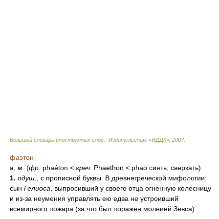
Большой словарь иностранных слов.- Издательство «ИДДК»
,
2007
.
фаэтон
а,
м.
(
фр.
phaéton
<
греч.
Phaethōn
<
phaō сиять, сверкать).
1.
одуш.
, с прописной буквы. В древнегреческой мифологии:
сын
Гелиоса
, выпросивший у своего отца огненную колесницу
и из-за неумения управлять ею едва не устроивший
всемирного пожара (за что был поражен молнией Зевса).