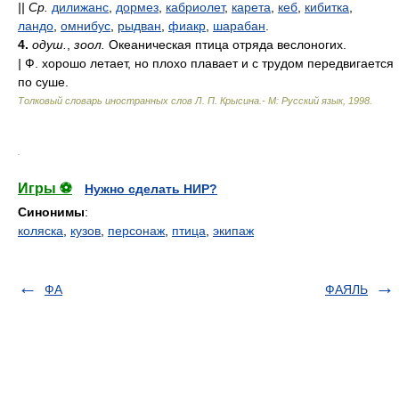
||
Ср.
дилижанс
,
дормез
,
кабриолет
,
карета
,
кеб
,
кибитка
,
ландо
,
омнибус
,
рыдван
,
фиакр
,
шарабан
.
4.
одуш.
,
зоол.
Океаническая птица отряда веслоногих.
|
Ф. хорошо летает, но плохо плавает и с трудом передвигается
по суше.
Толковый словарь иностранных слов Л. П. Крысина.- М: Русский язык
,
1998
.
.
Игры ⚽
Нужно сделать НИР?
Синонимы
:
коляска
,
кузов
,
персонаж
,
птица
,
экипаж
ФА
ФАЯЛЬ