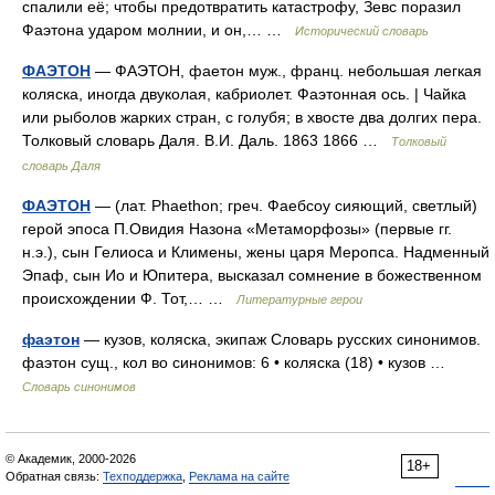
спалили её; чтобы предотвратить катастрофу, Зевс поразил
Фаэтона ударом молнии, и он,… …
Исторический словарь
ФАЭТОН
— ФАЭТОН, фаетон муж., франц. небольшая легкая
коляска, иногда двуколая, кабриолет. Фаэтонная ось. | Чайка
или рыболов жарких стран, с голубя; в хвосте два долгих пера.
Толковый словарь Даля. В.И. Даль. 1863 1866 …
Толковый
словарь Даля
ФАЭТОН
— (лат. Phaethon; греч. Фаебсоу сияющий, светлый)
герой эпоса П.Овидия Назона «Метаморфозы» (первые гг.
н.э.), сын Гелиоса и Климены, жены царя Меропса. Надменный
Эпаф, сын Ио и Юпитера, высказал сомнение в божественном
происхождении Ф. Тот,… …
Литературные герои
фаэтон
— кузов, коляска, экипаж Словарь русских синонимов.
фаэтон сущ., кол во синонимов: 6 • коляска (18) • кузов …
Словарь синонимов
© Академик, 2000-2026
18+
Обратная связь:
Техподдержка
,
Реклама на сайте