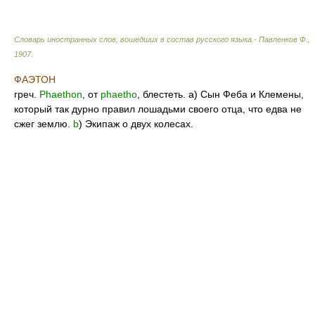
Словарь иностранных слов, вошедших в состав русского языка.- Павленков Ф.
,
1907
.
ФАЭТОН
греч.
Phaethon
, от
phaetho
, блестеть. а) Сын Феба и Клемены,
который так дурно правил лошадьми своего отца, что едва не
сжег землю.
b
) Экипаж о двух колесах.