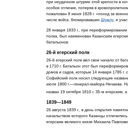
при
неудачном
штурме
этой
крепости
в
но
особое
отличие
,
потеряв
в
кровопролитно
пожалован
8
июня
1828
г
. «
поход
за
военн
числе
войск
,
блокировавших
Шумлу
,
и
учас
28
января
1833
г
.,
при
переформировании
полка
,
был
наименован
Казанским
егерск
батальонов
.
26
-
й
егерский
полк
26
-
й
егерский
полк
вёл
свое
начало
от
бат
в
1710
г
.
Батальон
этот
был
переформиров
домов
и
садов
,
которые
14
января
1785
г
.
Софийский
полк
носил
следующие
назван
июля
1800
г
.—
генерал
-
майора
Нечаева
.
Н
назван
19
октября
1810
г
.
35
-
м
егерским
,
а
1839
—
1849
26
августа
1839
г
.,
в
день
открытия
памятн
начальством
которого
Казанцы
отличились
егерским
великого
князя
Михаила
Павлови