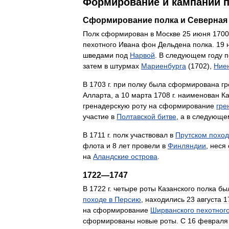
Формирование
и
кампании
Сформирование
полка
и
Северная
Полк
сформирован
в
Москве
25
июня
1700
пехотного
Ивана
фон
Дельдена
полка
.
19
шведами
под
Нарвой
.
В
следующем
году
п
затем
в
штурмах
Мариенбурга
(
1702
),
Ние
В
1703
г
.
при
полку
была
сформирована
гр
Алларта
,
а
10
марта
1708
г
.
наименован
К
гренадерскую
роту
на
сформирование
гре
участие
в
Полтавской
битве
,
а
в
следующе
В
1711
г
.
полк
участвовал
в
Прутском
похо
флота
и
8
лет
провели
в
Финляндии
,
неся
на
Аландские
острова
.
1722
—
1747
В
1722
г
.
четыре
роты
Казанского
полка
бы
походе
в
Персию
,
находились
23
августа
1
на
сформирование
Ширванского
пехотног
сформированы
новые
роты
.
С
16
февраля