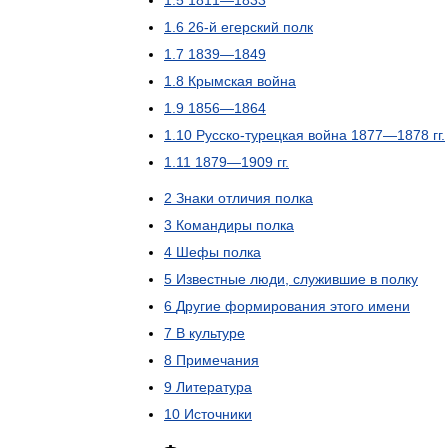
1
.
5
1811
—
1833
1
.
6
26
-
й
егерский
полк
1
.
7
1839
—
1849
1
.
8
Крымская
война
1
.
9
1856
—
1864
1
.
10
Русско
-
турецкая
война
1877
—
1878
гг
.
1
.
11
1879
—
1909
гг
.
2
Знаки
отличия
полка
3
Командиры
полка
4
Шефы
полка
5
Известные
люди
,
служившие
в
полку
6
Другие
формирования
этого
имени
7
В
культуре
8
Примечания
9
Литература
10
Источники