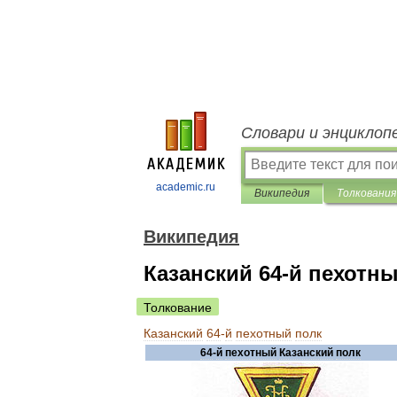
Словари и энциклоп
academic.ru
Википедия
Толкования
Википедия
Казанский 64-й пехотн
Толкование
Казанский
64
-
й
пехотный
полк
64
-
й
пехотный
Казанский
полк