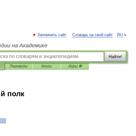
Запомнить сайт
Словарь на свой сайт
RU
едии на Академике
Найти!
Переводы
Книги
Игры ⚽
ый полк