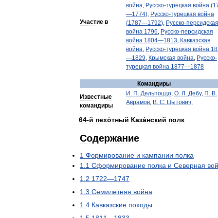
война
,
Русско
-
турецкая
война
(
1
—
1774
)
,
Русско
-
турецкая
война
Участие
в
(
1787
—
1792
)
,
Русско
-
персидска
война
1796
,
Русско
-
персидская
война
1804
—
1813
,
Кавказская
война
,
Русско
-
турецкая
война
18
—
1829
,
Крымская
война
,
Русско
-
турецкая
война
1877
—
1878
Командиры
И
.
П
.
Дельпоццо
,
О
.
Л
.
Дебу
,
П
.
В
.
Известные
Аврамов
,
В
.
С
.
Цытович
,
командиры
64
-
й
пехо́тный
Каза́нский
полк
Содержание
1
Формирование
и
кампании
полка
1
.
1
Сформирование
полка
и
Северная
во
1
.
2
1722
—
1747
1
.
3
Семилетняя
война
1
.
4
Кавказские
походы