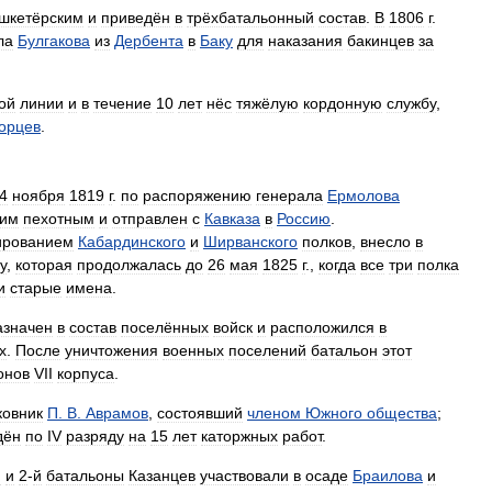
шкетёрским
и
приведён
в
трёхбатальонный
состав
.
В
1806
г
.
ла
Булгакова
из
Дербента
в
Баку
для
наказания
бакинцев
за
ой
линии
и
в
течение
10
лет
нёс
тяжёлую
кордонную
службу
,
горцев
.
4
ноября
1819
г
.
по
распоряжению
генерала
Ермолова
ким
пехотным
и
отправлен
с
Кавказа
в
Россию
.
рованием
Кабардинского
и
Ширванского
полков
,
внесло
в
у
,
которая
продолжалась
до
26
мая
1825
г
.,
когда
все
три
полка
и
старые
имена
.
азначен
в
состав
поселённых
войск
и
расположился
в
х
.
После
уничтожения
военных
поселений
батальон
этот
онов
VII
корпуса
.
ковник
П
.
В
.
Аврамов
,
состоявший
членом
Южного
общества
;
дён
по
IV
разряду
на
15
лет
каторжных
работ
.
й
и
2
-
й
батальоны
Казанцев
участвовали
в
осаде
Браилова
и