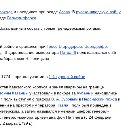
походе
и
находился
при
осаде
Азова
.
В
русско
-
шведскую
войну
аде
Гельсингфорса
.
хбатальонный
состав
с
тремя
гренадерскими
ротами
.
й
войне
и
сражался
при
Гросс
-
Егерсдорфе
,
Цорндорфе
,
рг
.
В
царствование
императора
Петра
III
полк
назывался
с
25
майора
князя
Н
.
Голицына
.
1774
г
.
принял
участие
в
1
-
й
турецкой
войне
.
став
Кавказского
корпуса
и
занял
квартиры
на
границе
войны
Казанцы
участвовали
в
походе
за
Кубань
и
находились
г
.
полк
выступил
с
графом
В
.
А
.
Зубовым
в
Персидский
поход
и
лении
на
престол
императора
Павла
I
полк
был
приведён
в
кетёрским
,
а
затем
назывался
именами
шефов:
генерал
-
),
генерал
-
майора
Бриземана
фон
Неттинга
(
с
24
февраля
с
2
марта
1799
г
.).