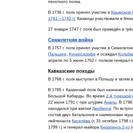
пехотного
полка
.
В
1736
г
.
полк
принял
участие
в
Крымском
1741
—
1742
гг
.
Казанцы
участвовали
в
блок
27
января
1747
г
.
полк
был
приведён
в
трё
Семилетняя
война
В
1757
г
.
полк
принял
участие
в
Семилетне
Пальциге
,
Кунерсдорфе
и
осаждал
Кольбе
апреля
по
5
июня
1762
г
.
полком
генерал
-
Кавказские
походы
В
1768
г
.
полк
выступил
в
Польшу
и
затем
в
В
1785
г
.
Казанский
полк
был
назначен
в
со
Большой
Кабарды
.
Во
время
2
-
й
турецкой
22
июня
1791
г
.
при
штурме
Анапы
.
В
1796
находился
при
взятии
Дербента
.
По
вступ
состав
двух
батальонов
и
наименован
муш
лейтенанта
Киселёва
(
с
31
октября
1798
г
.
1799
г
.)
и
генерал
-
майора
Кнорринга
2
-
го
(