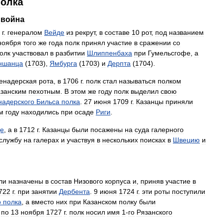
полка
война
г
.
генералом
Вейде
из
рекрут
,
в
составе
10
рот
,
под
названием
ноября
того
же
года
полк
принял
участие
в
сражении
со
олк
участвовал
в
разбитии
Шлиппенбаха
при
Гумельсгофе
,
а
ншанца
(
1703
),
Ямбурга
(
1703
)
и
Дерпта
(
1704
).
енадерская
рота
,
в
1706
г
.
полк
стал
называться
полком
азанским
пехотным
.
В
этом
же
году
полк
выделил
свою
надерского
Бильса
полка
.
27
июня
1709
г
.
Казанцы
приняли
м
году
находились
при
осаде
Риги
.
де
,
а
в
1712
г
.
Казанцы
были
посажены
на
суда
галерного
службу
на
галерах
и
участвуя
в
нескольких
поисках
в
Швецию
и
ли
назначены
в
состав
Низового
корпуса
и
,
приняв
участие
в
722
г
.
при
занятии
Дербента
.
9
июня
1724
г
.
эти
роты
поступили
о
полка
,
а
вместо
них
при
Казанском
полку
были
по
13
ноября
1727
г
.
полк
носил
имя
1
-
го
Рязанского