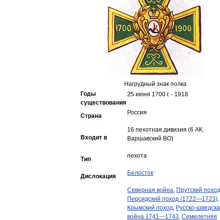
Нагрудный
знак
полка
Годы
25
июня
1700
г
. -
1918
существования
Россия
Страна
16
пехотная
дивизия
(
6
АК
,
Входит
в
Варшавский
ВО
)
пехота
Тип
Белосток
Дислокация
Северная
война
,
Прутский
похо
Персидский
поход
(
1722
—
1723
)
,
Крымский
поход
,
Русско
-
шведск
война
1741
—
1743
,
Семилетняя