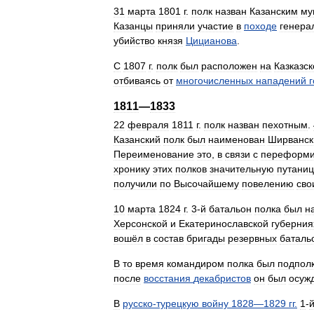
31
марта
1801
г
.
полк
назван
Казанским
му
Казанцы
приняли
участие
в
походе
генера
убийство
князя
Цицианова
.
С
1807
г
.
полк
был
расположен
на
Казказск
отбиваясь
от
многочисленных
нападений
1811
—
1833
22
февраля
1811
г
.
полк
назван
пехотным
.
Казанский
полк
был
наименован
Ширванс
Переименование
это
,
в
связи
с
переформи
хронику
этих
полков
значительную
путаниц
получили
по
Высочайшему
повелению
сво
10
марта
1824
г
.
3
-
й
батальон
полка
был
н
Херсонской
и
Екатеринославской
губерния
вошёл
в
состав
бригады
резервных
баталь
В
то
время
командиром
полка
был
подпол
после
восстания
декабристов
он
был
осуж
В
русско
-
турецкую
войну
1828
—
1829
гг
.
1
-