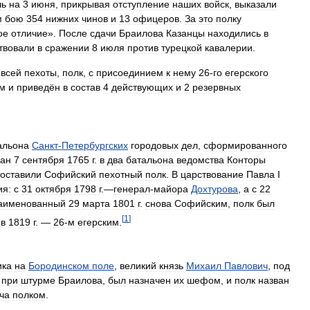
чь
на
3
июня
,
прикрывая
отступление
наших
войск
,
выказали
м
бою
354
нижних
чинов
и
13
офицеров
.
За
это
полку
ое
отличие
».
После
сдачи
Браилова
Казанцы
находились
в
твовали
в
сражении
8
июля
против
турецкой
кавалерии
.
всей
пехоты
,
полк
,
с
присоединием
к
нему
26
-
го
егерского
им
и
приведён
в
состав
4
действующих
и
2
резервных
альона
Санкт
-
Петербургских
городовых
дел
,
сформированного
ан
7
сентября
1765
г
.
в
два
батальона
ведомства
Конторы
составили
Софийский
пехотный
полк
.
В
царствование
Павла
I
ия:
с
31
октября
1798
г
.—
генерал
-
майора
Дохтурова
,
а
с
22
аименованный
29
марта
1801
г
.
снова
Софийским
,
полк
был
[
1
]
в
1819
г
. —
26
-
м
егерским
.
ика
на
Бородинском
поле
,
великий
князь
Михаил
Павлович
,
под
при
штурме
Браилова
,
был
назначен
их
шефом
,
и
полк
назван
ча
полком
.