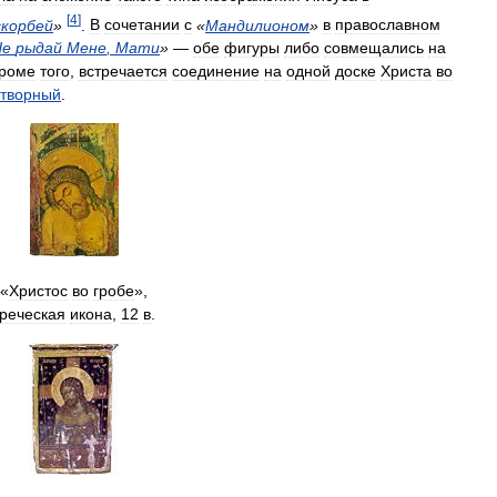
[
4
]
скорбей
»
.
В
сочетании
с
«
Мандилионом
»
в
православном
Не
рыдай
Мене
,
Мати
»
—
обе
фигуры
либо
совмещались
на
роме
того
,
встречается
соединение
на
одной
доске
Христа
во
отворный
.
«
Христос
во
гробе
»,
греческая
икона
,
12
в
.