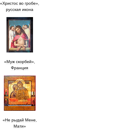
«
Христос
во
гробе
»,
русская
икона
«
Муж
скорбей
»,
Франция
«
Не
рыдай
Мене
,
Мати
»