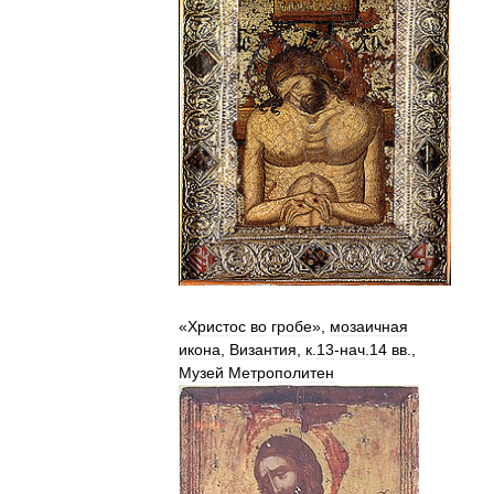
«
Христос
во
гробе
»,
мозаичная
икона
,
Византия
,
к
.
13
-
нач
.
14
вв
.,
Музей
Метрополитен