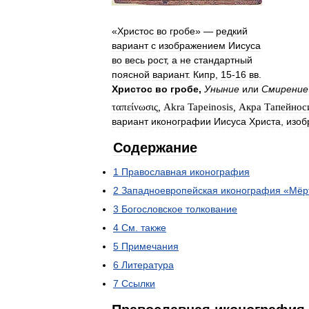
«
Христос
во
гробе
» —
редкий
вариант
с
изображением
Иисуса
во
весь
рост
,
а
не
стандартный
поясной
вариант
.
Кипр
,
15
-
16
вв
.
Христос
во
гробе
,
Уныние
или
Смирение
ταπείνωσις
,
Akra
Tapeinosis
,
Акра
Тапейнос
вариант
иконографии
Иисуса
Христа
,
изо
Содержание
1
Православная
иконография
2
Западноевропейская
иконография
«
Мёр
3
Богословское
толкование
4
См
.
также
5
Примечания
6
Литература
7
Ссылки