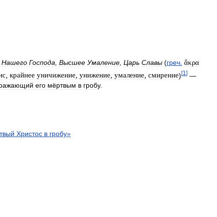
Нашего
Господа
,
Высшее
Умаление
,
Царь
Славы
(
греч
.
ἄκρα
[
1
]
ис
,
крайнее
уничижение
,
унижение
,
умаление
,
смирение
)
—
бражающий
его
мёртвым
в
гробу
.
твый
Христос
в
гробу
»