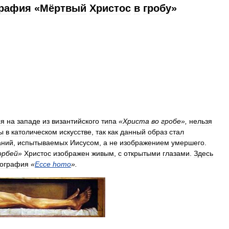
графия
«
Мёртвый
Христос
в
гробу
»
ся
на
западе
из
византийского
типа
«
Христа
во
гробе
»,
нельзя
ы
в
католическом
искусстве
,
так
как
данный
образ
стал
аний
,
испытываемых
Иисусом
,
а
не
изображением
умершего
.
орбей
»
Христос
изображен
живым
,
с
открытыми
глазами
.
Здесь
нография
«
Ecce
homo
».