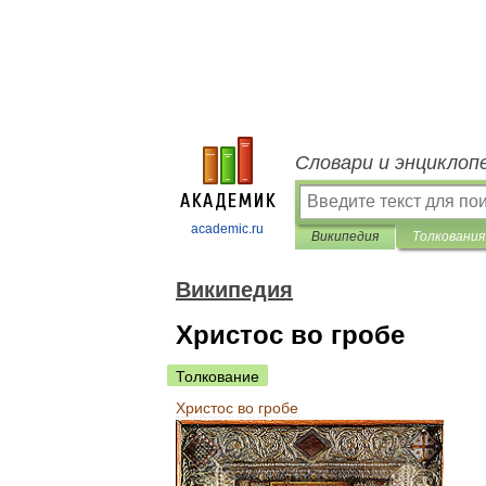
Словари и энциклоп
academic.ru
Википедия
Толкования
Википедия
Христос во гробе
Толкование
Христос
во
гробе