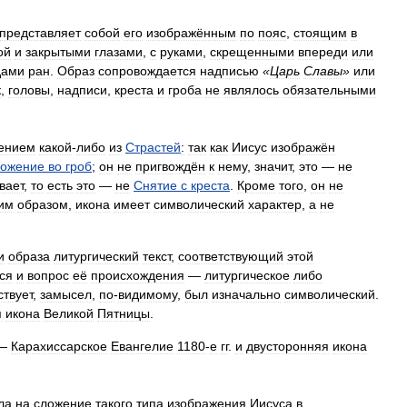
представляет
собой
его
изображённым
по
пояс
,
стоящим
в
ой
и
закрытыми
глазами
,
с
руками
,
скрещенными
впереди
или
дами
ран
.
Образ
сопровождается
надписью
«
Царь
Славы
»
или
к
,
головы
,
надписи
,
креста
и
гроба
не
являлось
обязательными
ением
какой
-
либо
из
Страстей
:
так
как
Иисус
изображён
ожение
во
гроб
;
он
не
пригвождён
к
нему
,
значит
,
это
—
не
вает
,
то
есть
это
—
не
Снятие
с
креста
.
Кроме
того
,
он
не
им
образом
,
икона
имеет
символический
характер
,
а
не
и
образа
литургический
текст
,
соответствующий
этой
ся
и
вопрос
её
происхождения
—
литургическое
либо
ствует
,
замысел
,
по
-
видимому
,
был
изначально
символический
.
я
икона
Великой
Пятницы
.
—
Карахиссарское
Евангелие
1180
-
е
гг
.
и
двусторонняя
икона
ла
на
сложение
такого
типа
изображения
Иисуса
в