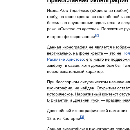
Православная
иконография
Икона
Akra
Tapeinosis
(«
Христа
во
гробе
»)
гробу
,
на
фоне
креста
,
со
склонённой
глав
бессильно
опущенными
вдоль
тела
,
и
сле
реже
«
Снятие
со
креста
».
Положение
ру
[
2
]
и
строго
фиксированным
.
Данная
иконография
не
является
изображ
вертикально
,
на
фоне
креста
—
это
не
Пол
Распятие
Христово
;
его
никто
не
поддержи
завёрнут
в
саван
,
хотя
должен
был
бы
.
Так
повествовательный
характер
.
При
бесспорном
литургическом
назначени
иконографии
,
не
найден
.
Открытым
остаёт
историческое
.
Нарративный
контекст
отсут
В
Византии
и
Древней
Руси
—
празднична
Древнейший
иконографический
памятник
[
3
]
12
в
.
из
Кастории
.
Данная
византийская
иконография
повлия