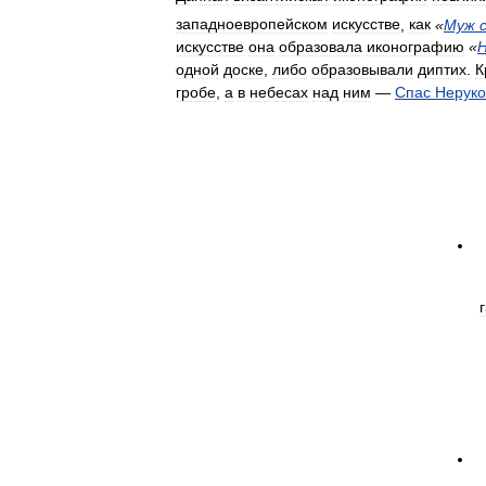
западноевропейском
искусстве
,
как
«
Муж
искусстве
она
образовала
иконографию
«
одной
доске
,
либо
образовывали
диптих
.
К
гробе
,
а
в
небесах
над
ним
—
Спас
Нерук