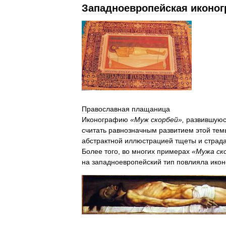
Западноевропейская
иконо
Православная
плащаница
Иконографию
«
Муж
скорбей
»,
развившую
считать
равнозначным
развитием
этой
тем
абстрактной
иллюстрацией
тщеты
и
страд
Более
того
,
во
многих
примерах
«
Мужа
ск
на
западноевропейский
тип
повлияла
ико