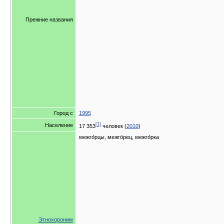
Прежние названия
Город с
1995
[1]
Население
17 353
человек (
2010
)
межго́рцы, межго́рец, межго́рка
Этнохороним