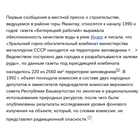
Первые сообщения в местной прессе о строительстве,
ведущемся в районе горы Ямантау, относятся к началу 1990-х
годов: газета «Белорецкий рабочий» выражала
обеспокоенность качеством воды в реке
Инзер
и писала, что
«Уральский горно-обогатительный комбинат министерства
металлургии СССР находится на территории заповедника <…>
Ведомством построено два городка и разрабатываются залежи
руды», по данным газеты под юрисдикцией комбината
[6]
находилось 220 из 2560 км² территории заповедника
. В
1992 г. объект посещала комиссия в составе двух народных
депутатов и заместителя председателя комиссии верховного
совета Республики Башкортостан по экологии и рациональному
использованию природных ресурсов, после чего были
опубликованы результаты исследования уровня фонового
излучения на объекте, который, по словам комиссии, не
[7]
представлял радиационной опасности.
.