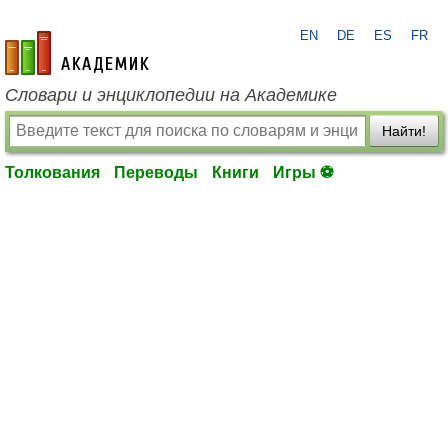
EN
DE
ES
FR
academic.ru
Словари и энциклопедии на Академике
Найти!
Толкования
Переводы
Книги
Игры ⚽