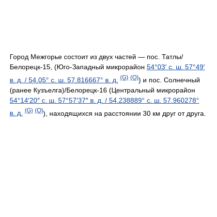
Город Межгорье состоит из двух частей — пос. Татлы/
Белорецк-15, (Юго-Западный микрорайон
54°03′ с. ш.
57°49′
(G)
(O)
в. д.
/
54.05° с. ш.
57.816667° в. д.
) и пос. Солнечный
(ранее Кузъелга)/Белорецк-16 (Центральный микрорайон
54°14′20″ с. ш.
57°57′37″ в. д.
/
54.238889° с. ш.
57.960278°
(G)
(O)
в. д.
), находящихся на расстоянии 30 км друг от друга.