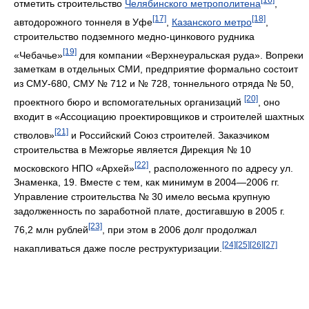
отметить строительство
Челябинского метрополитена
,
[17]
[18]
автодорожного тоннеля в Уфе
,
Казанского метро
,
строительство подземного медно-цинкового рудника
[19]
«Чебачье»
для компании «Верхнеуральская руда». Вопреки
заметкам в отдельных СМИ, предприятие формально состоит
из СМУ-680, СМУ № 712 и № 728, тоннельного отряда № 50,
[20]
проектного бюро и вспомогательных организаций
, оно
входит в «Ассоциацию проектировщиков и строителей шахтных
[21]
стволов»
и Российский Союз строителей. Заказчиком
строительства в Межгорье является Дирекция № 10
[22]
московского НПО «Архей»
, расположенного по адресу ул.
Знаменка, 19. Вместе с тем, как минимум в 2004—2006 гг.
Управление строительства № 30 имело весьма крупную
задолженность по заработной плате, достигавшую в 2005 г.
[23]
76,2 млн рублей
, при этом в 2006 долг продолжал
[24]
[25]
[26]
[27]
накапливаться даже после реструктуризации.