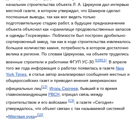
начальник строительства объекта Л. А. Циркунов дал интервью
местной газете, в котором утверждал, что Шакиров сделал
поспешные выводы, так как мог видеть только
подготовительную стадию работ, а будущее предназначение
объекта объяснил как «хранилище продовольственных запасов
и одежды Госрезерва». Поблизости был построен дробильно-
сортировочный завод, так как в ходе строительства извлекалось
большое количество камня, потребность в котором достаточно
велика в регионе. По словам Циркунова, на объекте трудились
[10]
[11]
военные строители и работники ФГУП УС-30.
. В апреле
того же года информация о работах появилась в газете
New
York Times
, в статье автор анализировал сообщения местных и
общероссийских газет и приводил мнения американских
[12]
официальных лиц
.
Игорь Сергеев
, бывший в то время
главнокомандующим
РВСН
, отрицал связь между
[13]
строительством и его войсками
; в газете «Сегодня»
утверждалось, что объект связан с так называемой системой
[10]
«
Мёртвая рука
»
.