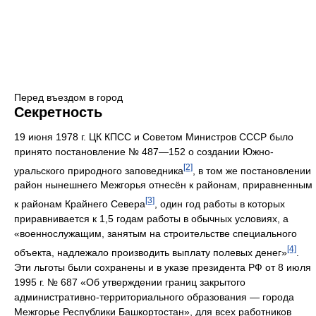
Перед въездом в город
Секретность
19 июня 1978 г. ЦК КПСС и Советом Министров СССР было
принято постановление № 487—152 о создании Южно-
[2]
уральского природного заповедника
, в том же постановлении
район нынешнего Межгорья отнесён к районам, приравненным
[3]
к районам Крайнего Севера
, один год работы в которых
приравнивается к 1,5 годам работы в обычных условиях, а
«военнослужащим, занятым на строительстве специального
[4]
объекта, надлежало производить выплату полевых денег»
.
Эти льготы были сохранены и в указе президента РФ от 8 июля
1995 г. № 687 «Об утверждении границ закрытого
административно-территориального образования — города
Межгорье Республики Башкортостан», для всех работников