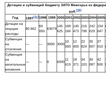
Дотации и субвенций бюджету ЗАТО Межгорье из федера
[30]
руб.
[31]
Год
1998
1999
2000
2001
2002
2003
2004
2005
1997
Дотации на
60
145
189
140
216
242
234
текущие
80 862
63679
050
625
166
473
798
029
047
расходы
Субвенции
10
12
22
35
37
на
—
—
3000
3000
000
400
624
007
010
отселение
Субвенции
на
11
18
34
30
42
—
—
0
6000
капитальные
615
371
103
087
500
вложения