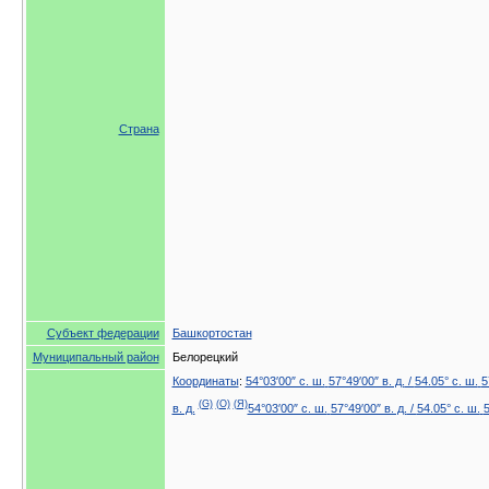
Страна
Субъект федерации
Башкортостан
Муниципальный район
Белорецкий
Координаты
:
54°03′00″ с. ш.
57°49′00″ в. д.
/
54.05° с. ш.
5
(G)
(O)
(Я)
в. д.
54°03′00″ с. ш.
57°49′00″ в. д.
/
54.05° с. ш.
5