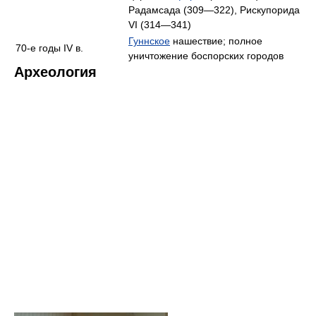
Радамсада (309—322), Рискупорида
VI (314—341)
Гуннское
нашествие; полное
70-е годы IV в.
уничтожение боспорских городов
Археология