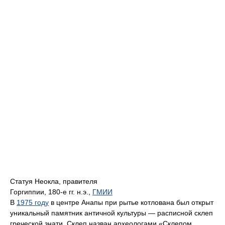
Статуя Неокла, правителя
Горгиппии, 180-е гг. н.э.,
ГМИИ
В
1975 году
в центре Анапы при рытье котлована был открыт
уникальный памятник античной культуры — расписной склеп
греческой знати. Склеп назван археологами «Склепом