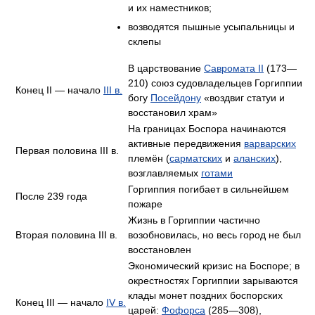
и их наместников;
возводятся пышные усыпальницы и
склепы
В царствование
Савромата II
(173—
210) союз судовладельцев Горгиппии
Конец II —
начало
III в.
богу
Посейдону
«воздвиг статуи и
восстановил храм»
На границах Боспора начинаются
активные передвижения
варварских
Первая половина III в.
племён (
сарматских
и
аланских
),
возглавляемых
готами
Горгиппия погибает в сильнейшем
После 239 года
пожаре
Жизнь в Горгиппии частично
Вторая половина III в.
возобновилась, но весь город не был
восстановлен
Экономический кризис на Боспоре; в
окрестностях Горгиппии зарываются
клады монет поздних боспорских
Конец III —
начало
IV в.
царей:
Фофорса
(285—308),