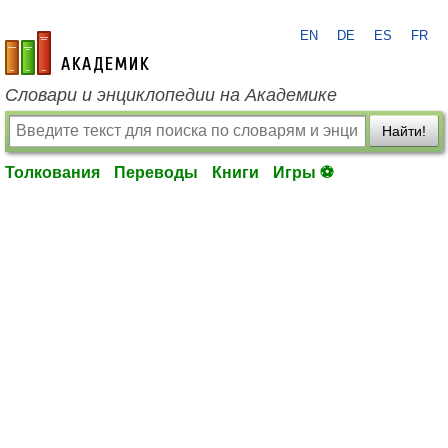
EN
DE
ES
FR
academic.ru
Словари и энциклопедии на Академике
Найти!
Толкования
Переводы
Книги
Игры ⚽