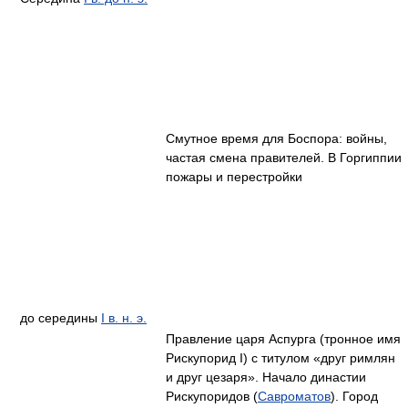
Смутное время для Боспора: войны,
частая смена правителей. В Горгиппии
пожары и перестройки
до середины
I в. н. э.
Правление царя Аспурга (тронное имя
Рискупорид I) с титулом «друг римлян
и друг цезаря». Начало династии
Рискупоридов (
Савроматов
). Город