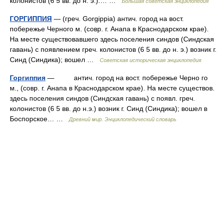
колонистов (6 5 вв. до н. э.).… …
Большая советская энциклопедия
ГОРГИППИЯ
— (греч. Gorgippia) антич. город на вост.
побережье Черного м. (совр. г. Анапа в Краснодарском крае).
На месте существовавшего здесь поселения синдов (Синдская
гавань) с появлением греч. колонистов (6 5 вв. до н. э.) возник г.
Синд (Синдика); вошел …
Советская историческая энциклопедия
Горгиппия
— антич. город на вост. побережье Черно го
м., (совр. г. Анапа в Краснодарском крае). На месте существов.
здесь поселения синдов (Синдская гавань) с появл. греч.
колонистов (6 5 вв. до н.э.) возник г. Синд (Синдика); вошел в
Боспорское… …
Древний мир. Энциклопедический словарь