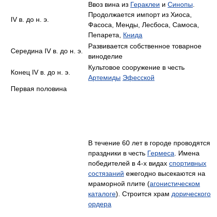
Ввоз вина из
Гераклеи
и
Синопы
.
Продолжается импорт из Хиоса,
IV в. до н. э.
Фасоса, Менды, Лесбоса, Самоса,
Пепарета,
Книда
Развивается собственное товарное
Середина IV в. до н. э.
виноделие
Культовое сооружение в честь
Конец IV в. до н. э.
Артемиды
Эфесской
Первая половина
В течение 60 лет в городе проводятся
праздники в честь
Гермеса
. Имена
победителей в 4-х видах
спортивных
состязаний
ежегодно высекаются на
мраморной плите (
агонистическом
каталоге
). Строится храм
дорического
ордера