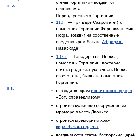
стены Горгиппии «воздвиг от
н. э.
основания»
Период расцвета Горгиппии:
110 г.
— при царе Савромате (I),
наместник Горгиппии Фарнакион, сын
Пофа, воздвиг на собственные
средства храм богине
Афродите
Навархиде;
187 г.
— Геродор, сын Неокла,
наместник Горгиппии, поставил,
почёта ради, статую в честь Неокла,
своего отца, бывшего наместника
Горгиппии;
II в.
возводится храм
ионического ордера
«Богу справедливому»;
строится культовое сооружение из
мрамора в честь Диониса;
строится мраморный храм
коринфского ордера
;
воздвигаются статуи боспорских царей