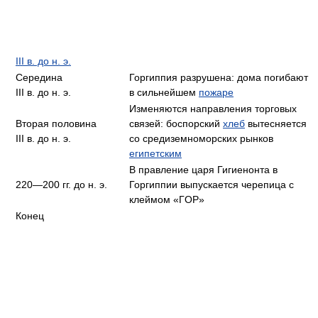
III в. до н. э.
Середина
Горгиппия разрушена: дома погибают
III в. до н. э.
в сильнейшем
пожаре
Изменяются направления торговых
Вторая половина
связей: боспорский
хлеб
вытесняется
III в. до н. э.
со средиземноморских рынков
египетским
В правление царя Гигиенонта в
220—200 гг. до н. э.
Горгиппии выпускается черепица с
клеймом «ΓΟΡ»
Конец