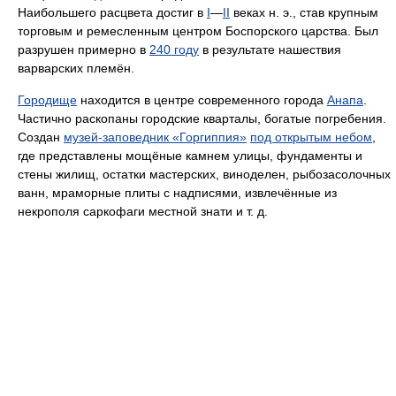
Наибольшего расцвета достиг в
I
—
II
веках н. э., став крупным
торговым и ремесленным центром Боспорского царства. Был
разрушен примерно в
240 году
в результате нашествия
варварских племён.
Городище
находится в центре современного города
Анапа
.
Частично раскопаны городские кварталы, богатые погребения.
Создан
музей-заповедник «Горгиппия»
под открытым небом
,
где представлены мощёные камнем улицы, фундаменты и
стены жилищ, остатки мастерских, виноделен, рыбозасолочных
ванн, мраморные плиты с надписями, извлечённые из
некрополя саркофаги местной знати и т. д.