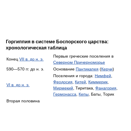
Горгиппия в системе Боспорского царства:
хронологическая таблица
Первые греческие поселения в
Конец
VII в. до н. э.
Северном Причерноморье
590—570 гг. до н. э.
Основание
Пантикапея
(
Керчи
)
Поселения и города:
Нимфей
,
Феодосия
,
Китей
,
Киммерик
,
VI в. до н. э.
Мирмекий
, Тиритака,
Фанагория
,
Гермонасса
,
Кепы
, Баты, Торик
Вторая половина