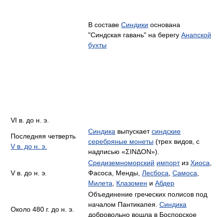
В составе
Синдики
основана
"Синдская гавань" на берегу
Анапской
бухты
VI в. до н. э.
Синдика
выпускает
синдские
Последняя четверть
серебряные монеты
(трех видов, с
V в. до н. э.
надписью «ΣΙΝΔΟΝ»).
Средиземноморский
импорт
из
Хиоса
,
V в. до н. э.
Фасоса, Менды,
Лесбоса
,
Самоса
,
Милета
,
Клазомен
и
Абдер
Объединение греческих полисов под
началом Пантикапея.
Синдика
Около 480 г. до н. э.
добровольно вошла в Боспорское