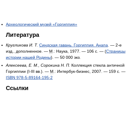
Археологический музей «Горгиппия»
Литература
Кругликова И. Т.
Синдская гавань. Горгиппия. Анапа
. — 2-е
изд., дополненное. —
М
.: Наука, 1977. — 106 с. — (
Страницы
истории нашей Родины
). —
50 000 экз.
Алексеева, Е. М., Сорокина Н. П.
Коллекция стекла античной
Горгиппии (I-III вв.). —
М
.: Интербук-бизнес, 2007. — 159 с. —
ISBN 978-5-89164-195-2
Ссылки