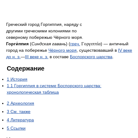
Греческий город Горгиппия, наряду с
другими греческими колониями по
северному побережью Чёрного моря.
Горги́ппия
(
Синдская гавань
) (
греч.
Γοργιππία
) — античный
город на побережье
Чёрного моря
, существовавший в
IV веке
до н. э.
—
III веке н. э.
в составе
Боспорского царства
.
Содержание
1
История
1.1
Горгиппия в системе Боспорского царства:
хронологическая таблица
2
Археология
3
См. также
4
Литература
5
Ссылки