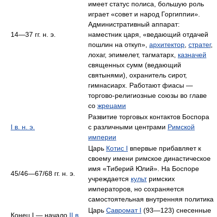
имеет статус полиса, большую роль
играет «совет и народ Горгиппии».
Административный аппарат:
14—37 гг. н. э.
наместник царя, «ведающий отдачей
пошлин на откуп»,
архитектор
,
стратег
,
лохаг, эпимелет, тагматарх,
казначей
священных сумм (ведающий
святынями), охранитель сирот,
гимнасиарх. Работают фиасы —
торгово-религиозные союзы во главе
со
жрецами
Развитие торговых контактов Боспора
I в. н. э.
с различными центрами
Римской
империи
Царь
Котис I
впервые прибавляет к
своему имени римское династическое
имя «Тиберий Юлий». На Боспоре
45/46—67/68 гг. н. э.
учреждается
культ
римских
императоров, но сохраняется
самостоятельная внутренняя политика
Царь
Савромат I
(93—123) снесенные
Конец I — начало
II в.