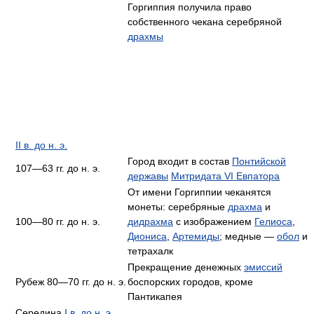
Горгиппия получила право
собственного чекана серебряной
драхмы
II в. до н. э.
Город входит в состав
Понтийской
107—63 гг. до н. э.
державы
Митридата VI Евпатора
От имени Горгиппии чеканятся
монеты: серебряные
драхма
и
100—80 гг. до н. э.
дидрахма
с изображением
Гелиоса
,
Диониса
,
Артемиды
; медные —
обол
и
тетрахалк
Прекращение денежных
эмиссий
Рубеж 80—70 гг. до н. э.
боспорских городов, кроме
Пантикапея
Середина
I в. до н. э.