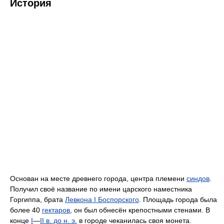
История
Основан на месте древнего города, центра племени
синдов
.
Получил своё название по имени царского наместника
Горгиппа, брата
Левкона I Боспорского
. Площадь города была
более 40
гектаров
, он был обнесён крепостными стенами. В
конце
I
—
II в. до н. э.
в городе чеканилась своя монета.