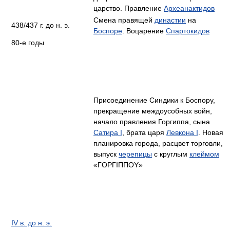
царство. Правление
Археанактидов
Смена правящей
династии
на
438/437 г. до н. э.
Боспоре
. Воцарение
Спартокидов
80-e годы
Присоединение Синдики к Боспору,
прекращение междоусобных войн,
начало правления Горгиппа, сына
Сатира I
, брата царя
Левкона I
. Новая
планировка города, расцвет торговли,
выпуск
черепицы
с круглым
клеймом
«ΓΟΡΓΙΠΠΟΥ»
IV в. до н. э.