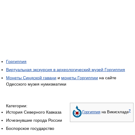
Горгиппия
Виртуальная экскурсия в археологический музей Горгиппия
Монеты Синдской гавани
и
монеты Горгиппии
на сайте
Одесского музея нумизматики
Категории:
?
История Северного Кавказа
Горгиппия
на Викискладе
Исчезнувшие города России
Боспорское государство