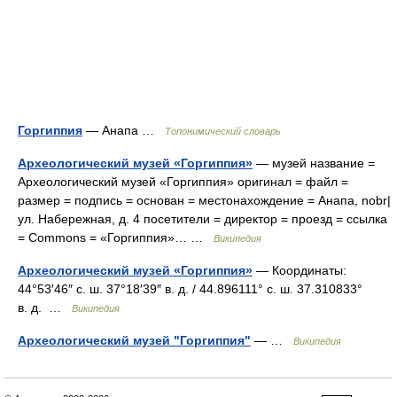
Горгиппия
— Анапа …
Топонимический словарь
Археологический музей «Горгиппия»
— музей название =
Археологический музей «Горгиппия» оригинал = файл =
размер = подпись = основан = местонахождение = Анапа, nobr|
ул. Набережная, д. 4 посетители = директор = проезд = ссылка
= Commons = «Горгиппия»… …
Википедия
Археологический музей «Горгиппия»
— Координаты:
44°53′46″ с. ш. 37°18′39″ в. д. / 44.896111° с. ш. 37.310833°
в. д. …
Википедия
Археологический музей "Горгиппия"
— …
Википедия