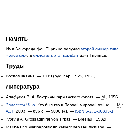
Память
Имя Альфреда фон Тирпица получил
второй линкор типа
«Бисмарк»
, а
окрестила этот корабль
дочь Тирпица.
Труды
Воспоминания. — 1919 (рус. пер. 1925, 1957)
Литература
Алафузов В. А.
Доктрины германского флота. —
М
., 1956.
Залесский К. А.
Кто был кто в Первой мировой войне. —
М
.:
АСТ
, 2003. — 896 с. —
5000 экз.
—
ISBN 5-271-06895-1
Trot ha A.
Grossadmiral von Tirpitz. — Breslau, [1932].
Marine und Marinepolitik im kaiserichen Deutschland. —