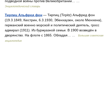
подводной войны против Великобритании… …
Энциклопедический словарь
Тирпиц Альфред фон
— Тирпиц (Tirpitz) Альфред фон
(19.3.1849, Кюстрин, 6.3.1930, Эбенхаузен, около Мюнхена),
германский военно морской и политический деятель, гросс
адмирал (1911). Из буржуазной семьи. В 1900 возведён в
дворянство. На флоте с 1865. Обладая… …
Большая советская
энциклопедия