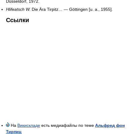
Düsseldorf, 1972.
Hlifeatsch W.
Die Ära Tirpitz… — Göttingen [u. a., 1955].
Ссылки
На
Викискладе
есть медиафайлы по теме
Альфред фон
Тирпиц