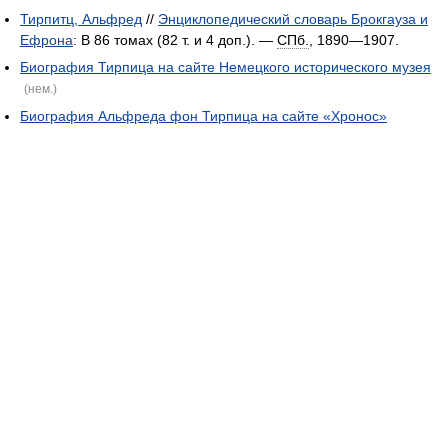
Тирпитц, Альфред
//
Энциклопедический словарь Брокгауза и
Ефрона
: В 86 томах (82 т. и 4 доп.). —
СПб.
, 1890—1907.
Биография Тирпица на сайте Немецкого исторического музея
(нем.)
Биография Альфреда фон Тирпица на сайте «Хронос»