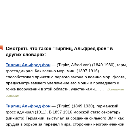
Смотреть что такое "Тирпиц, Альфред фон" в
других словарях:
Тирпиц Альфред фон
— (Tirpitz, Alfred von) (1849 1930), герм,
гроссадмирал. Как военно мор. мин. (1897 1916)
способствовал принятию первого закона о военно мор. флоте,
предусматривавшего увеличение его мощи и приведшего к
гонке вооружений в этой области, участниками… …
Всемирная
история
Тирпиц Альфред фон
— (Tirpitz) (1849 1930), германский
гросс адмирал (1911). В 1897 1916 морской статс секретарь
(министр) Германии, выступал за создание сильного ВМФ как
орудия в борьбе за передел мира, сторонник неограниченной