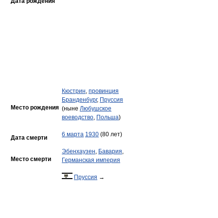
Дата рождения
Кюстрин
,
провинция
Бранденбург
,
Пруссия
Место рождения
(ныне
Любушское
воеводство
,
Польша
)
6 марта
1930
(80 лет)
Дата смерти
Эбенхаузен
,
Бавария
,
Место смерти
Германская империя
Пруссия
→