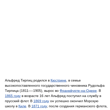
Альфред Тирпиц родился в
Кюстрине
, в семье
высокопоставленного государственного чиновника Рудольфа
Тирпица (1811—-1905), вырос во
Франкфурте-на-Одере
. В
1865 году
в возрасте 16 лет Альфред поступил на службу в
прусский флот. В
1869 году
он успешно окончил Морскую
школу в
Киле
. В
1871 году
, после создания германского флота,