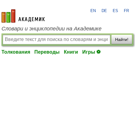
EN
DE
ES
FR
academic.ru
Словари и энциклопедии на Академике
Найти!
Толкования
Переводы
Книги
Игры ⚽