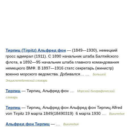
Тирпиц (Tirpitz) Альфред фон
— (1849—1930), немецкий
гросс адмирал (1911). С 1890 начальник штаба Балтийского
флота, в 1892—95 начальник штаба главного командования
немецкого ВМФ. В 1897—1916 статс секретарь (министр)
военно морского ведомства. Добивался… …
Большой
Энциклопедический словарь
Тирпиц
— Тирпиц, Альфред фон …
Морской биографический
словарь
Тирпиц
— Тирпиц, Альфред фон Альфред фон Тирпиц Alfred
von Tirpitz 19 марта 1849(18490319) 6 марта 1930 …
Википедия
Альфред фон Тирпиц
— …
Википедия