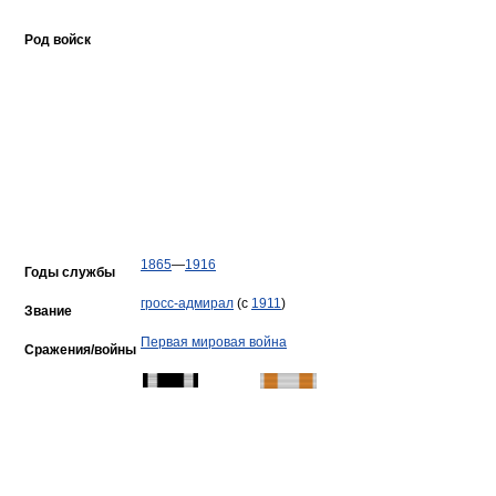
Род войск
1865
—
1916
Годы службы
гросс-адмирал
(c
1911
)
Звание
Первая мировая война
Сражения/войны