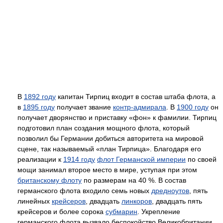
В
1892 году
капитан Тирпиц входит в состав штаба флота, а
в
1895 году
получает звание
контр-адмирала
. В
1900 году
он
получает дворянство и приставку «фон» к фамилии. Тирпиц
подготовил план создания мощного флота, который
позволил бы Германии добиться авторитета на мировой
сцене, так называемый «план Тирпица». Благодаря его
реализации к
1914 году
флот Германской империи
по своей
мощи занимал второе место в мире, уступая при этом
британскому флоту
по размерам на 40 %. В состав
германского флота входило семь новых
дредноутов
, пять
линейных
крейсеров
, двадцать
линкоров
, двадцать пять
крейсеров и более сорока
субмарин
. Укрепление
германского флота вызвало беспокойство Великобритании,