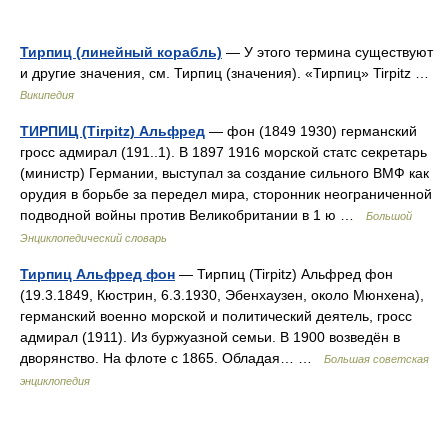
Тирпиц (линейный корабль)
— У этого термина существуют
и другие значения, см. Тирпиц (значения). «Тирпиц» Tirpitz …
Википедия
ТИРПИЦ (Tirpitz) Альфред
— фон (1849 1930) германский
гросс адмирал (191..1). В 1897 1916 морской статс секретарь
(министр) Германии, выступал за создание сильного ВМФ как
орудия в борьбе за передел мира, сторонник неограниченной
подводной войны против Великобритании в 1 ю …
Большой
Энциклопедический словарь
Тирпиц Альфред фон
— Тирпиц (Tirpitz) Альфред фон
(19.3.1849, Кюстрин, 6.3.1930, Эбенхаузен, около Мюнхена),
германский военно морской и политический деятель, гросс
адмирал (1911). Из буржуазной семьи. В 1900 возведён в
дворянство. На флоте с 1865. Обладая… …
Большая советская
энциклопедия