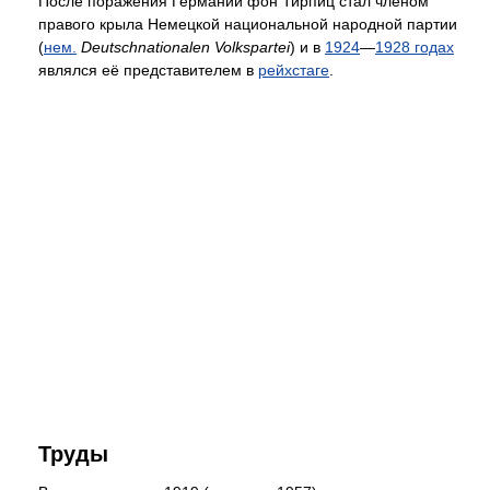
После поражения Германии фон Тирпиц стал членом
правого крыла Немецкой национальной народной партии
(
нем.
Deutschnationalen Volkspartei
) и в
1924
—
1928 годах
являлся её представителем в
рейхстаге
.
Труды