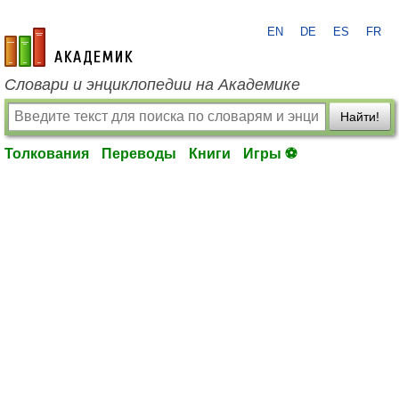
EN
DE
ES
FR
academic.ru
Словари и энциклопедии на Академике
Найти!
Толкования
Переводы
Книги
Игры ⚽