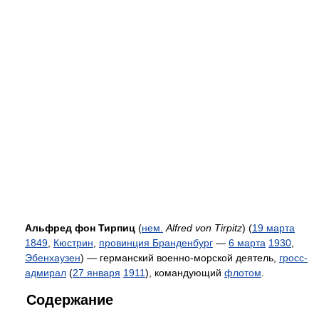
Альфред фон Тирпиц
(
нем.
Alfred von Tirpitz
) (
19 марта
1849
,
Кюстрин
,
провинция Бранденбург
—
6 марта
1930
,
Эбенхаузен
) — германский военно-морской деятель,
гросс-
адмирал
(
27 января
1911
), командующий
флотом
.
Содержание