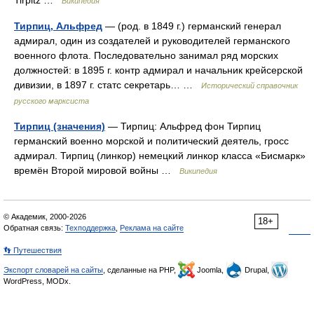
Tirpitz …
Википедия
Тирпиц, Альфред
— (род. в 1849 г.) германский генерал
адмирал, один из создателей и руководителей германского
военного флота. Последовательно занимал ряд морских
должностей: в 1895 г. контр адмирал и начальник крейсерской
дивизии, в 1897 г. статс секретарь… …
Исторический справочник
русского марксиста
Тирпиц (значения)
— Тирпиц: Альфред фон Тирпиц
германский военно морской и политический деятель, гросс
адмирал. Тирпиц (линкор) немецкий линкор класса «Бисмарк»
времён Второй мировой войны …
Википедия
© Академик, 2000-2026
18+
Обратная связь:
Техподдержка
,
Реклама на сайте
👣 Путешествия
Экспорт словарей на сайты
, сделанные на PHP,
Joomla,
Drupal,
WordPress, MODx.