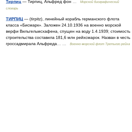
Тирпиц
— Тирпиц, Альфред фон …
Морской биографический
словарь
ТИРПИЦ
— (tirpitz), линейный корабль германского флота
класса «Бисмарк». Заложен 24.10.1936 на военно морской
верфи Вильгельмсхафена, спущен на воду 1.4.1939; стоимость
строительства составила 181,6 млн рейхсмарок. Назван в честь
гроссадмирала Альфреда… …
Военно-морской флот Третьего рейха