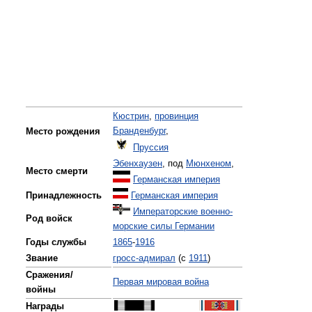
Кюстрин
,
провинция
Бранденбург
,
Место рождения
Пруссия
Эбенхаузен
, под
Мюнхеном
,
Место смерти
Германская империя
Принадлежность
Германская империя
Императорские военно-
Род войск
морские силы Германии
Годы службы
1865
-
1916
Звание
гросс-адмирал
(c
1911
)
Сражения/
Первая мировая война
войны
Награды