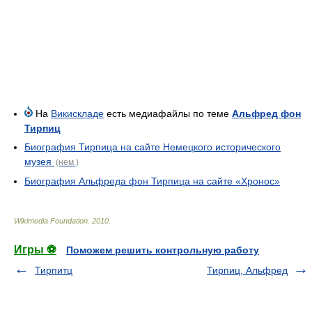
На
Викискладе
есть медиафайлы по теме
Альфред фон
Тирпиц
Биография Тирпица на сайте Немецкого исторического
музея
(нем.)
Биография Альфреда фон Тирпица на сайте «Хронос»
Wikimedia Foundation
.
2010
.
Игры ⚽
Поможем решить контрольную работу
Тирпитц
Тирпиц, Альфред