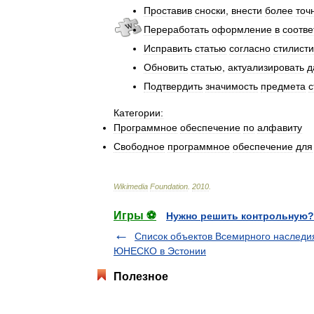
Проставив
сноски
,
внести
более
точ
Переработать
оформление
в
соотве
Исправить
статью
согласно
стилист
Обновить
статью
,
актуализировать
д
Подтвердить
значимость
предмета
с
Категории:
Программное
обеспечение
по
алфавиту
Свободное
программное
обеспечение
для
Wikimedia
Foundation
.
2010
.
Игры ⚽
Нужно решить контрольную?
Список объектов Всемирного наследи
ЮНЕСКО в Эстонии
Полезное