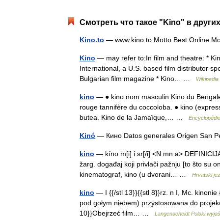
Смотреть что такое "Kino" в други
Kino.to
— www.kino.to Motto Best Online 
Kino
— may refer to:In film and theatre: * K
International, a U.S. based film distributor s
Bulgarian film magazine * Kino… …
Wikipedia
kino
— ● kino nom masculin Kino du Bengale, 
rouge tannifère du coccoloba. ● kino (expres
butea. Kino de la Jamaïque,… …
Encyclopédie
Kinó
— Кино Datos generales Origen San P
kino
— kíno m[i] i sr[/i] <N mn a> DEFINICIJA 
žarg. događaj koji privlači pažnju [to što su o
kinematograf, kino (u dvorani… …
Hrvatski jez
kino
— I {{/stl 13}}{{stl 8}}rz. n I, Mc. kinonie
pod gołym niebem) przystosowana do projekcji 
10}}Obejrzeć film… …
Langenscheidt Polski wyja