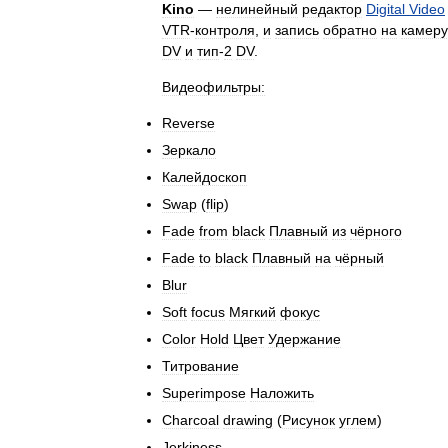
Kino
—
нелинейный
редактор
Digital
Video
VTR
-
контроля
,
и
запись
обратно
на
камеру
DV
и
тип
-
2
DV
.
Видеофильтры:
Reverse
Зеркало
Калейдоскоп
Swap
(
flip
)
Fade
from
black
Плавный
из
чёрного
Fade
to
black
Плавный
на
чёрный
Blur
Soft
focus
Мягкий
фокус
Color
Hold
Цвет
Удержание
Титрование
Superimpose
Наложить
Charcoal
drawing
(
Рисунок
углем
)
Jerkiness