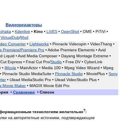
Видеоредакторы
hshaka
•
Kdenlive
•
Kino
•
LiVES
•
OpenShot
•
OME
•
PiTiVi
•
•
VirtualDub
/
Mod
ideo
Converter
•
Lightworks
•
Pinnacle
Videospin
•
VideoThang
•
e
Premiere
/
Premiere
Pro
•
Adobe
Premiere
Elements
•
Avid
id
Liquid
•
Avid
Media
Composer
•
Dayang
Montage
Extreme
•
Cut
Express
•
Final
Cut
Pro
/
Studio
•
Free
DV
•
CyberLink
e
•
iMovie
•
MainActor
•
Media
100
•
Mpeg
Video
Wizard
•
Mpeg
•
Pinnacle
Studio
MediaSuite
•
Pinnacle
Studio
•
MoviePlus
•
Sony
ter
•
Ulead
MediaStudio
Pro
•
Ulead
VideoStudio
Plus
•
s
Movie
Maker
•
MAGIX
Movie
Edit
Pro
ория
•
Сравнение
•
Список
?
формационным
технологиям
желательно
:
ылки
на
авторитетные
источники
,
подтверждающие