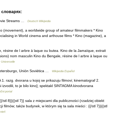
х словарях:
Movie Streams …
Deutsch Wikipedia
ino (movement), a worldwide group of amateur filmmakers * Kino
pecialising in World cinema and arthouse films * Kino (magazine), a
résine de l arbre à laque ou butea. Kino de la Jamaïque, extrait
sions) nom masculin Kino du Bengale, résine de l arbre à laque ou
 Universelle
etersburgo, Unión Soviética …
Wikipedia Español
1. razg. dvorana u kojoj se prikazuju filmovi; kinematograf 2.
ni izvodili, to je bilo kino]; spektakl SINTAGMA kinodvorana
ični portal
 {{/stl 8}}{{stl 7}} sala z miejscami dla publiczności (rzadziej obiekt
filmów; także budynek, w którym się ta sala mieści : {{/stl 7}}{{stl
śnień