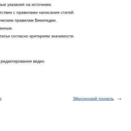
ные
указания
на
источники
.
тствии
с
правилами
написания
статей
.
ическим
правилам
Википедии
.
анные
.
татьи
согласно
критериям
значимости
.
редактирования
видео
я
Эйксуннский тоннель