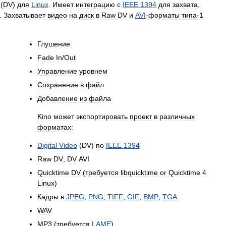
(
DV
)
для
Linux
.
Имеет
интеграцию
с
IEEE
1394
для
захвата
,
.
Захватывает
видео
на
диск
в
Raw
DV
и
AVI
-
форматы
типа
-
1
Глушение
Fade
In
/
Out
Управление
уровнем
Сохранение
в
файл
Добавление
из
файла
Kino
может
экспортировать
проект
в
различных
форматах:
Digital
Video
(
DV
)
по
IEEE
1394
Raw
DV
,
DV
AVI
Quicktime
DV
(
требуется
libquicktime
or
Quicktime
4
Linux
)
Кадры
в
JPEG
,
PNG
,
TIFF
,
GIF
,
BMP
,
TGA
.
WAV
MP3
(
требуется
LAME
)