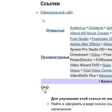
Ссылки
Официальный
сайт
Avidemux
•
Cinelerra
•
Ja
Открытые
VideoLAN
Movie
Creator
Free
Studio
•
Freemake
V
Adobe
After
Effects
•
Adob
Xpress
Pro
Studio
HD
•
Av
Cinestream
•
Edius
•
Final
Проприетарные
PowerDirector
•
FORscen
Video
Wizard
DVD
•
Nuke
Vegas
•
Total
Video
Conver
VideoReDo
Plus
•
Window
•
Катег
Для
улучшения
этой
статьи
по
ин
Найти
и
оформить
в
виде
сносок
сс
написанное
.