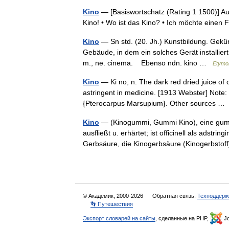
Kino
— [Basiswortschatz (Rating 1 1500)] Auc
Kino! • Wo ist das Kino? • Ich möchte einen
Kino
— Sn std. (20. Jh.) Kunstbildung. Gekü
Gebäude, in dem ein solches Gerät installiert
m., ne. cinema. Ebenso ndn. kino …
Etymo
Kino
— Ki no, n. The dark red dried juice of c
astringent in medicine. [1913 Webster] Note: 
{Pterocarpus Marsupium}. Other sources 
Kino
— (Kinogummi, Gummi Kino), eine gum
ausfließt u. erhärtet; ist officinell als adstrin
Gerbsäure, die Kinogerbsäure (Kinogerbsto
© Академик, 2000-2026
Обратная связь:
Техподдерж
👣 Путешествия
Экспорт словарей на сайты
, сделанные на PHP,
Jo