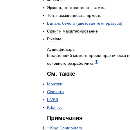
Яркость
,
контрастность
,
гамма
Тон
,
насыщенность
,
яркость
Баланс
белого
(
цветовая
температура
)
Сдвиг
и
масштабирование
Pixelate
Аудиофильтры:
В
настоящий
момент
проект
практически
н
[
1
]
основного
разработчика
.
См
.
также
Монтаж
Cinelerra
LiVES
Kdenlive
Примечания
↑
Kino
Contributors