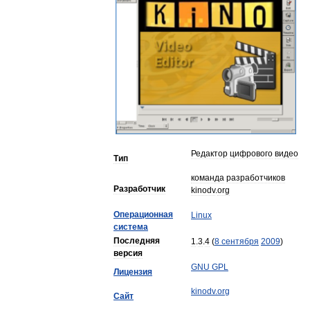
Редактор
цифрового
видео
Тип
команда
разработчиков
Разработчик
kinodv
.
org
Операционная
Linux
система
Последняя
1
.
3
.
4
(
8
сентября
2009
)
версия
GNU
GPL
Лицензия
kinodv
.
org
Сайт