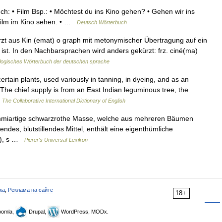
h: • Film Bsp.: • Möchtest du ins Kino gehen? • Gehen wir ins
 Film im Kino sehen. • …
Deutsch Wörterbuch
rzt aus Kin (emat) o graph mit metonymischer Übertragung auf ein
 ist. In den Nachbarsprachen wird anders gekürzt: frz. ciné(ma)
logisches Wörterbuch der deutschen sprache
ertain plants, used variously in tanning, in dyeing, and as an
The chief supply is from an East Indian leguminous tree, the
…
The Collaborative International Dictionary of English
miartige schwarzrothe Masse, welche aus mehreren Bäumen
girendes, blutstillendes Mittel, enthält eine eigenthümliche
ff), s …
Pierer's Universal-Lexikon
ка
,
Реклама на сайте
18+
omla,
Drupal,
WordPress, MODx.