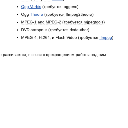
Ogg
Vorbis
(
требуется
oggenc
)
Ogg
Theora
(
требуется
ffmpeg2theora
)
MPEG
-
1
and
MPEG
-
2
(
требуется
mjpegtools
)
DVD
авторинг
(
требуется
dvdauthor
)
MPEG
-
4
,
H
.
264
,
и
Flash
Video
(
требуется
ffmpeg
)
е
развивается
,
в
связи
с
прекращением
работы
над
ним