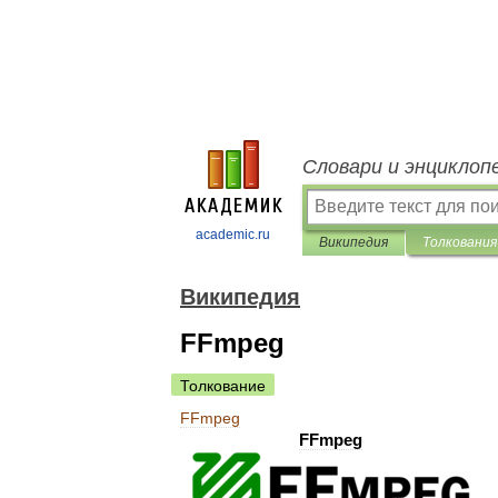
Словари и энциклоп
academic.ru
Википедия
Толкования
Википедия
FFmpeg
Толкование
FFmpeg
FFmpeg