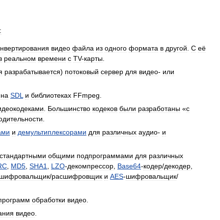
:
онвертирования
видео
файла
из
одного
формата
в
другой
.
С
её
в
реальном
времени
с
TV
-
карты
.
я
разрабатывается
)
потоковый
сервер
для
видео
-
или
на
SDL
и
библиотеках
FFmpeg
.
идеокодеками
.
Большинство
кодеков
были
разработаны
«
с
одительности
.
ами
и
демультиплексорами
для
различных
аудио
-
и
стандартными
общими
подпрограммами
для
различных
RC
,
MD5
,
SHA1
,
LZO
-
декомпрессор
,
Base64
-
кодер
/
декодер
,
шифровальщик
/
расшифровщик
и
AES
-
шифровальщик
/
программ
обработки
видео
.
ания
видео
.