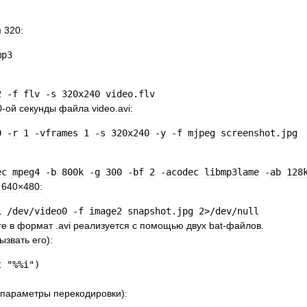
м
320:
mp3
2
-
f
flv
-
s
320x240
video
.
flv
0
-
ой
секунды
файла
video
.
avi:
0
-
r
1
-
vframes
1
-
s
320x240
-
y
-
f
mjpeg
screenshot
.
jpg
ec
mpeg4
-
b
800k
-
g
300
-
bf
2
-
acodec
libmp3lame
-
ab
128
640
×
480:
i
/
dev
/
video0
-
f
image2
snapshot
.
jpg
2
>/
dev
/
null
ге
в
формат
.
avi
реализуется
с
помощью
двух
bat
-
файлов
.
ызвать
его
)
:
t
"%%
i
"
)
параметры
перекодировки
)
: