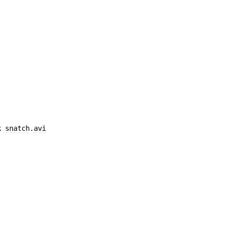
k
snatch
.
avi