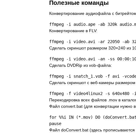
Полезные
команды
Конвертирование
аудиофайла
с
битрейто
ffmpeg
-
i
audio
.
ape
-
ab
320k
audio
.
Конвертирование
в
FLV:
ffmpeg
-
i
video
.
avi
-
ar
22050
-
ab
3
Сделать
скриншот
размером
320
×
240
из
1
ffmpeg
-
i
video
.
avi
-
an
-
ss
00:00:
1
Сделать
DVDRip
из
vob
-
файла:
ffmpeg
-
i
snatch
_
1
.
vob
-
f
avi
-
vcod
Сделать
скриншот
с
веб
-
камеры
размером
ffmpeg
-
f
video4linux2
-
s
640x480
-
Перекодировка
всех
файлов
.
mov
в
катало
Файл
convert
.
bat
(
для
конвертации
нужно
в
for
%%
i
IN
(
*
.
mov
)
DO
(
doConvert
.
ba
pause
Файл
doConvert
.
bat
(
здесь
прописываются