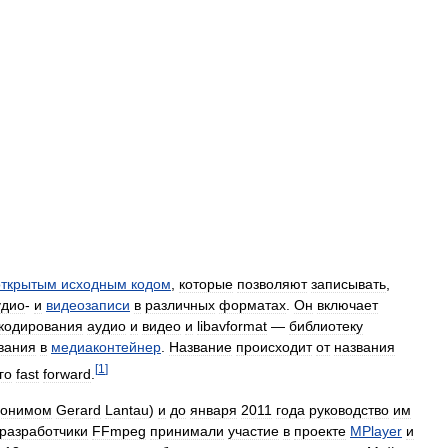
открытым
исходным
кодом
,
которые
позволяют
записывать
,
удио
-
и
видеозаписи
в
различных
форматах
.
Он
включает
кодирования
аудио
и
видео
и
libavformat
—
библиотеку
вания
в
медиаконтейнер
.
Название
происходит
от
названия
[
1
]
го
fast
forward
.
донимом
Gerard
Lantau
)
и
до
января
2011
года
руководство
им
разработчики
FFmpeg
принимали
участие
в
проекте
MPlayer
и