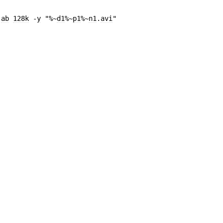
-
ab
128k
-
y
"%~
d1
%~
p1
%~
n1
.
avi
"