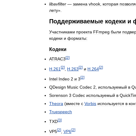
libavfilter
—
замена
vhook
,
которая
позволя
лету
».
Поддерживаемые
кодеки
и
Участниками
проекта
FFmpeg
были
подве
кодеки
и
форматы:
Кодеки
[
2
]
ATRAC3
[
2
]
[
2
]
[
2
]
H
.
261
,
H
.
263
и
H
.
264
[
2
]
Intel
Indeo
2
и
3
QDesign
Music
Codec
2
,
используемый
в
Qu
Sorenson
3
Codec
используемый
в
QuickTi
Theora
(
вместе
с
Vorbis
используется
в
кон
Truespeech
[
3
]
TXD
[
2
]
[
2
]
VP5
,
VP6