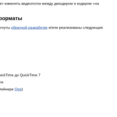
ет
изменять
видеопоток
между
декодером
и
кодером
«
на
форматы
ргнуты
обратной
разработке
и
/
или
реализованы
следующие
ickTime
до
QuickTime
7
me
тейнере
Ogg
)