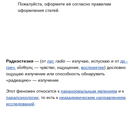
Пожалуйста, оформите её согласно правилам
оформления статей.
Радиэстезия
— (от
лат.
radio
— излучаю, испускаю и от
др.-
греч.
αἴσθησις
— чувство, ощущение,
восприятие
) дословно
ощущаю излучение или способность обнаружить
«радиацию» — излучение.
Этот феномен относится к
паранормальным явлениям
и к
парапсихологии
, то есть к
неакадемическим направлениям
исследований
.