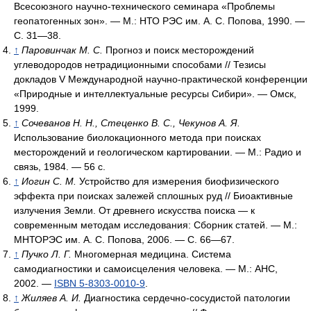
Всесоюзного научно-технического семинара «Проблемы
геопатогенных зон». — М.: НТО РЭС им. A. C. Попова, 1990. —
С. 31—38.
↑
Паровинчак М. С.
Прогноз и поиск месторождений
углеводородов нетрадиционными способами // Тезисы
докладов V Международной научно-практической конференции
«Природные и интеллектуальные ресурсы Сибири». — Омск,
1999.
↑
Сочеванов Н. Н., Стеценко В. С., Чекунов А. Я.
Использование биолокационного метода при поисках
месторождений и геологическом картировании. — М.: Радио и
связь, 1984. — 56 с.
↑
Иогин С. М.
Устройство для измерения биофизического
эффекта при поисках залежей сплошных руд // Биоактивные
излучения Земли. От древнего искусства поиска — к
современным методам исследования: Сборник статей. — М.:
МНТОРЭС им. А. С. Попова, 2006. — С. 66—67.
↑
Пучко Л. Г.
Многомерная медицина. Система
самодиагностики и самоисцеления человека. — М.: АНС,
2002. —
ISBN 5-8303-0010-9
.
↑
Жиляев А. И.
Диагностика сердечно-сосудистой патологии