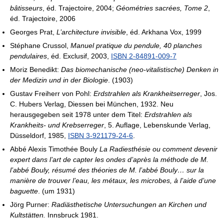
bâtisseurs
, éd. Trajectoire, 2004;
Géométries sacrées, Tome 2
,
éd. Trajectoire, 2006
Georges Prat,
L’architecture invisible
, éd. Arkhana Vox, 1999
Stéphane Crussol,
Manuel pratique du pendule, 40 planches
pendulaires
, éd. Exclusif, 2003,
ISBN 2-84891-009-7
Moriz Benedikt:
Das biomechanische (neo-vitalistische) Denken in
der Medizin und in der Biologie
. (1903)
Gustav Freiherr von Pohl:
Erdstrahlen als Krankheitserreger
, Jos.
C. Hubers Verlag, Diessen bei München, 1932. Neu
herausgegeben seit 1978 unter dem Titel:
Erdstrahlen als
Krankheits- und Krebserreger
, 5. Auflage, Lebenskunde Verlag,
Düsseldorf, 1985,
ISBN 3-921179-24-6
.
Abbé Alexis Timothée Bouly
La Radiesthésie ou comment devenir
expert dans l’art de capter les ondes d’après la méthode de M.
l’abbé Bouly, résumé des théories de M. l’abbé Bouly… sur la
manière de trouver l’eau, les métaux, les microbes, à l’aide d’une
baguette
. (um 1931)
Jörg Purner:
Radiästhetische Untersuchungen an Kirchen und
Kultstätten.
Innsbruck 1981.