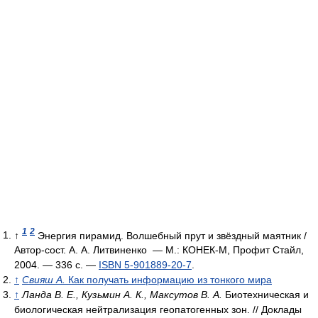
1
2
↑
Энергия пирамид. Волшебный прут и звёздный маятник /
Автор-сост. А. А. Литвиненко — М.: КОНЕК-М, Профит Стайл,
2004. — 336 с. —
ISBN 5-901889-20-7
.
↑
Свияш А.
Как получать информацию из тонкого мира
↑
Ланда В. Е., Кузьмин А. К., Максутов В. А.
Биотехническая и
биологическая нейтрализация геопатогенных зон. // Доклады