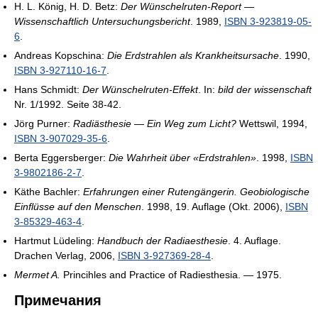
H. L. König, H. D. Betz:
Der Wünschelruten-Report —
Wissenschaftlich Untersuchungsbericht
. 1989,
ISBN 3-923819-05-
6
.
Andreas Kopschina:
Die Erdstrahlen als Krankheitsursache
. 1990,
ISBN 3-927110-16-7
.
Hans Schmidt:
Der Wünschelruten-Effekt
. In:
bild der wissenschaft
Nr. 1/1992. Seite 38-42.
Jörg Purner:
Radiästhesie — Ein Weg zum Licht?
Wettswil, 1994,
ISBN 3-907029-35-6
.
Berta Eggersberger:
Die Wahrheit über «Erdstrahlen»
. 1998,
ISBN
3-9802186-2-7
.
Käthe Bachler:
Erfahrungen einer Rutengängerin. Geobiologische
Einflüsse auf den Menschen
. 1998, 19. Auflage (Okt. 2006),
ISBN
3-85329-463-4
.
Hartmut Lüdeling:
Handbuch der Radiaesthesie
. 4. Auflage.
Drachen Verlag, 2006,
ISBN 3-927369-28-4
.
Mermet A.
Princihles and Practice of Radiesthesia. — 1975.
Примечания