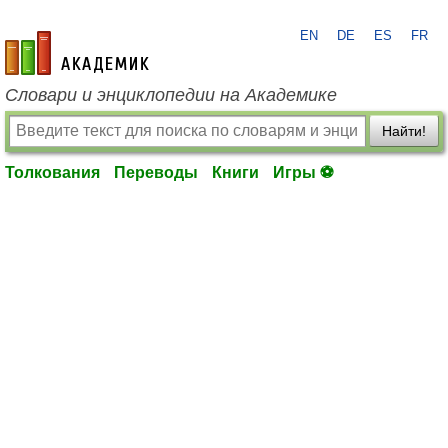
EN
DE
ES
FR
academic.ru
Словари и энциклопедии на Академике
Найти!
Толкования
Переводы
Книги
Игры ⚽