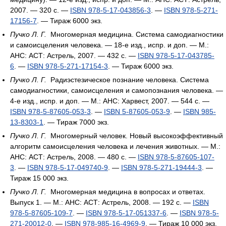
2007. — 320 с. —
ISBN 978-5-17-043856-3
. —
ISBN 978-5-271-
17156-7
. — Тираж 6000 экз.
Пучко Л. Г.
Многомерная медицина. Система самодиагностики
и самоисцеления человека. — 18-е изд., испр. и доп. — М.:
АНС: АСТ: Астрель, 2007. — 432 с. —
ISBN 978-5-17-043785-
6
. —
ISBN 978-5-271-17154-3
. — Тираж 6000 экз.
Пучко Л. Г.
Радиэстезическое познание человека. Система
самодиагностики, самоисцеления и самопознания человека. —
4-е изд., испр. и доп. — М.: АНС: Харвест, 2007. — 544 с. —
ISBN 978-5-87605-053-3
. —
ISBN 5-87605-053-9
. —
ISBN 985-
13-8303-1
. — Тираж 7000 экз.
Пучко Л. Г.
Многомерный человек. Новый высокоэффективный
алгоритм самоисцеления человека и лечения животных. — М.:
АНС: АСТ: Астрель, 2008. — 480 с. —
ISBN 978-5-87605-107-
3
. —
ISBN 978-5-17-049740-9
. —
ISBN 978-5-271-19444-3
. —
Тираж 15 000 экз.
Пучко Л. Г.
Многомерная медицина в вопросах и ответах.
Выпуск 1. — М.: АНС: АСТ: Астрель, 2008. — 192 с. —
ISBN
978-5-87605-109-7
. —
ISBN 978-5-17-051337-6
. —
ISBN 978-5-
271-20012-0
. —
ISBN 978-985-16-4969-9
. — Тираж 10 000 экз.