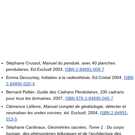
Stéphane Crussol,
Manuel du pendule
, avec 40 planches
pendulaires, Ed.Exclusif 2003,
ISBN 2-84891-009-7
Emma Decourtay,
Initiation à la radiesthésie
, Ed.Cristal 2004,
ISBN
2-84895-020-X
Bernard Peltier,
Guide des Cadrans Pendulaires
, 100 cadrans
pour tous les domaines, 2007,
ISBN 978-2-84895-045-7
Clémence Lefèvre,
Manuel complet de géobiologie, détecter et
neutraliser les ondes nocives
, éd. Exclusif, 2004,
ISBN 2-84891-
013-5
Stéphane Cardinaux,
Géométries sacrées, Tome 1 : Du corps
humain, des phénomènes telluriques et de l’architecture des