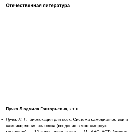
Отечественная литература
Пучко Людмила Григорьевна,
к.т. н.
Пучко Л. Г.
Биолокация для всех. Система самодиагностики и
самоисцеления человека (введение в многомерную
медицину). — 12-е изд., испр. и доп. — М.: АНС: АСТ: Астрель,