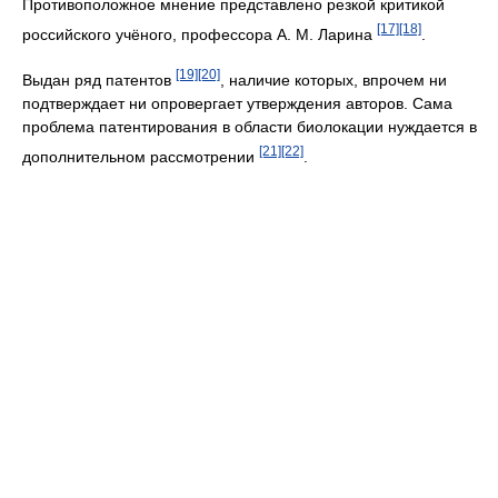
Противоположное мнение представлено резкой критикой
[17]
[18]
российского учёного, профессора А. М. Ларина
.
[19]
[20]
Выдан ряд патентов
, наличие которых, впрочем ни
подтверждает ни опровергает утверждения авторов. Сама
проблема патентирования в области биолокации нуждается в
[21]
[22]
дополнительном рассмотрении
.