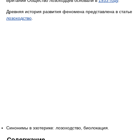
Британии Общество лозоходцев основали в
1933 году
.
Древняя история развития феномена представлена в статье
лозоходство
.
Синонимы в эзотерике: лозоходство, биолокация.
Содержание