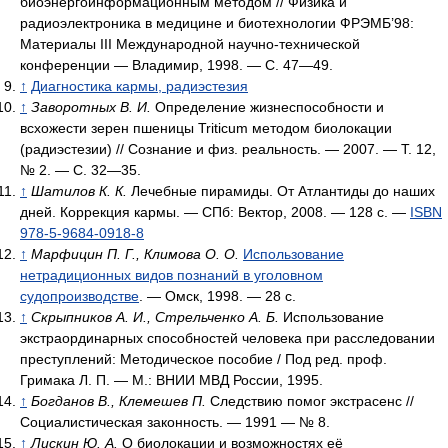
биоэнергоинформационным методом // Физика и
радиоэлектроника в медицине и биотехнологии ФРЭМБ’98:
Материалы III Международной научно-технической
конференции — Владимир, 1998. — С. 47—49.
↑
Диагностика кармы, радиэстезия
↑
Заворотных В. И.
Определение жизнеспособности и
всхожести зерен пшеницы Triticum методом биолокации
(радиэстезии) // Сознание и физ. реальность. — 2007. — Т. 12,
№ 2. — С. 32—35.
↑
Шатилов К. К.
Лечебные пирамиды. От Атлантиды до наших
дней. Коррекция кармы. — СПб: Вектор, 2008. — 128 с. —
ISBN
978-5-9684-0918-8
↑
Марфицин П. Г., Климова О. О.
Использование
нетрадиционных видов познаний в уголовном
судопроизводстве
. — Омск, 1998. — 28 с.
↑
Скрыпников А. И., Стрельченко А. Б.
Использование
экстраординарных способностей человека при расследовании
преступлений: Методическое пособие / Под ред. проф.
Гримака Л. П. — М.: ВНИИ МВД России, 1995.
↑
Богданов В., Клемешев П.
Следствию помог экстрасенс //
Социалистическая законность. — 1991 — № 8.
↑
Лискин Ю. А.
О биолокации и возможностях её