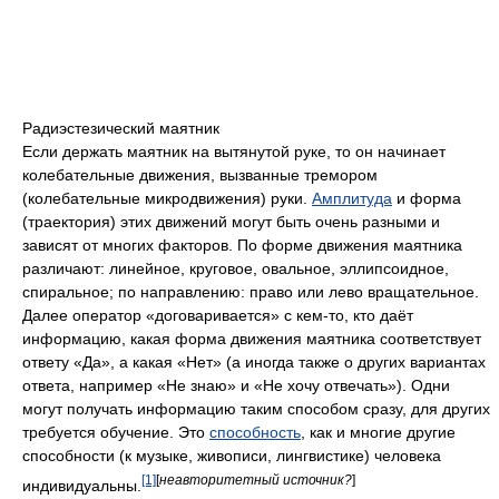
Радиэстезический маятник
Если держать маятник на вытянутой руке, то он начинает
колебательные движения, вызванные тремором
(колебательные микродвижения) руки.
Амплитуда
и форма
(траектория) этих движений могут быть очень разными и
зависят от многих факторов. По форме движения маятника
различают: линейное, круговое, овальное, эллипсоидное,
спиральное; по направлению: право или лево вращательное.
Далее оператор «договаривается» c кем-то, кто даёт
информацию, какая форма движения маятника соответствует
ответу «Да», а какая «Нет» (а иногда также о других вариантах
ответа, например «Не знаю» и «Не хочу отвечать»). Одни
могут получать информацию таким способом сразу, для других
требуется обучение. Это
способность
, как и многие другие
способности (к музыке, живописи, лингвистике) человека
[1]
[
неавторитетный источник?
]
индивидуальны.