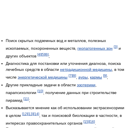
Поиск скрытых подземных вод и металлов, полезных
[3]
ископаемых, похороненных веществ,
геопатогенных зон
и
[4]
[5]
[6]
других объектов
;
Диагностика для постановки или уточнения диагноза, поиска
лечебных средств в области
нетрадиционной медицины
, в том
[7]
[8]
[9]
числе
энергетической медицины
,
ауры
,
кармы
;
Другие прикладные задачи в области
эзотерики
,
[10]
парапсихологии
, получение данных при строительстве
[11]
пирамид
;
Высказывается мнение как об использовании экстрасенсорики
[12]
[13]
[14]
в целом
, так и поисковой биолокации в частности, в
[15]
[16]
интересах правоохранительных органов
.