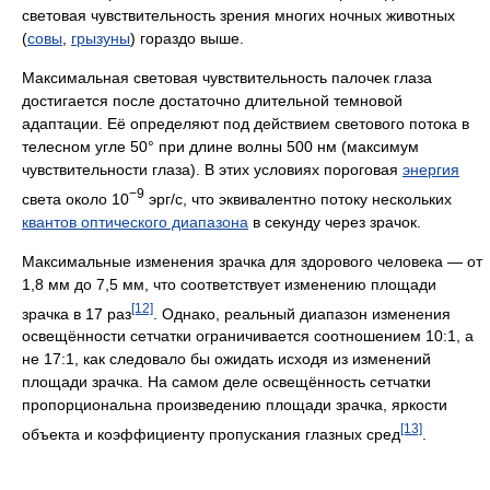
световая чувствительность зрения многих ночных животных
(
совы
,
грызуны
) гораздо выше.
Максимальная световая чувствительность палочек глаза
достигается после достаточно длительной темновой
адаптации. Её определяют под действием светового потока в
телесном угле 50° при длине волны 500 нм (максимум
чувствительности глаза). В этих условиях пороговая
энергия
−9
света около 10
эрг/с, что эквивалентно потоку нескольких
квантов оптического диапазона
в секунду через зрачок.
Максимальные изменения зрачка для здорового человека — от
1,8 мм до 7,5 мм, что соответствует изменению площади
[12]
зрачка в 17 раз
. Однако, реальный диапазон изменения
освещённости сетчатки ограничивается соотношением 10:1, а
не 17:1, как следовало бы ожидать исходя из изменений
площади зрачка. На самом деле освещённость сетчатки
пропорциональна произведению площади зрачка, яркости
[13]
объекта и коэффициенту пропускания глазных сред
.