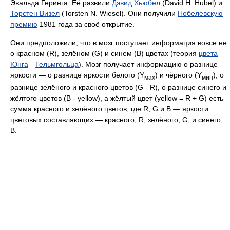
Эвальда Геринга. Её развили
Дэвид Хьюбел
(David H. Hubel) и
Торстен Визел
(Torsten N. Wiesel). Они получили
Нобелевскую
премию
1981 года за своё открытие.
Они предположили, что в мозг поступает информация вовсе не
о красном (R), зелёном (G) и синем (B) цветах (теория
цвета
Юнга
—
Гельмгольца
). Мозг получает информацию о разнице
яркости — о разнице яркости белого (Y
) и чёрного (Y
), о
мах
мин
разнице зелёного и красного цветов (G - R), о разнице синего и
жёлтого цветов (B - yellow), а жёлтый цвет (yellow = R + G) есть
сумма красного и зелёного цветов, где R, G и B — яркости
цветовых составляющих — красного, R, зелёного, G, и синего,
B.