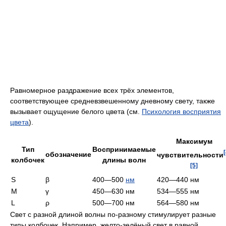
Равномерное раздражение всех трёх элементов,
соответствующее средневзвешенному дневному свету, также
вызывает ощущение белого цвета (см.
Психология восприятия
цвета
).
Максимум
Тип
Воспринимаемые
[
обозначение
чувствительности
колбочек
длины волн
[5]
S
β
400—500
нм
420—440 нм
M
γ
450—630 нм
534—555 нм
L
ρ
500—700 нм
564—580 нм
Свет с разной длиной волны по-разному стимулирует разные
типы колбочек. Например, желто-зелёный свет в равной