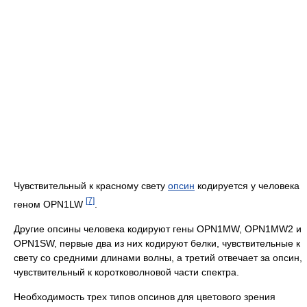
Чувствительный к красному свету
опсин
кодируется у человека
[7]
геном OPN1LW
.
Другие опсины человека кодируют гены OPN1MW, OPN1MW2 и
OPN1SW, первые два из них кодируют белки, чувствительные к
свету со средними длинами волны, а третий отвечает за опсин,
чувствительный к коротковолновой части спектра.
Необходимость трех типов опсинов для цветового зрения