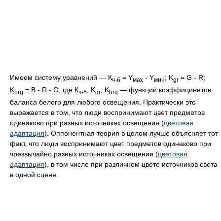
Имеем систему уравнений — К
= Y
- Y
; K
= G - R;
ч-б
мах
мин
gr
K
= B - R - G, где К
, K
, K
— функции коэффициентов
brg
ч-б
gr
brg
баланса белого для любого освещения. Практически это
выражается в том, что люди воспринимают цвет предметов
одинаково при разных источниках освещения (
цветовая
адаптация
). Оппонентная теория в целом лучше объясняет тот
факт, что люди воспринимают цвет предметов одинаково при
чрезвычайно разных источниках освещения (
цветовая
адаптация
), в том числе при различном цвете источников света
в одной сцене.