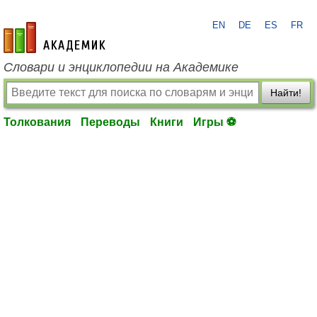
EN
DE
ES
FR
academic.ru
Словари и энциклопедии на Академике
Найти!
Толкования
Переводы
Книги
Игры ⚽