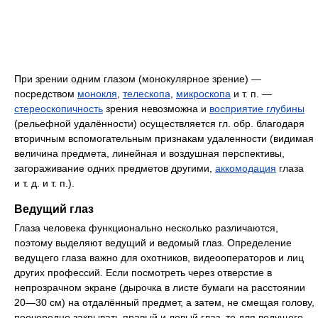
При зрении одним глазом (монокулярное зрение) —
посредством
монокля
,
телескопа
,
микроскопа
и т. п. —
стереоскопичность
зрения невозможна и
восприятие глубины
(рельефной удалённости) осуществляется гл. обр. благодаря
вторичным вспомогательным признакам удаленности (видимая
величина предмета, линейная и воздушная перспективы,
загораживание одних предметов другими,
аккомодация
глаза
и т. д. и т. п.).
Ведущий глаз
Глаза человека функционально несколько различаются,
поэтому выделяют ведущий и ведомый глаз. Определение
ведущего глаза важно для охотников, видеооператоров и лиц
других профессий. Если посмотреть через отверстие в
непрозрачном экране (дырочка в листе бумаги на расстоянии
20—30 см) на отдалённый предмет, а затем, не смещая голову,
поочередно закрывать правый и левый глаз, то для ведущего