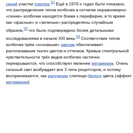
[1]
синий
участки
спектра
.
Ещё в 1970-х годах было показано,
что распределение типов колбочек в сетчатке неравномерно:
«синие» колбочки находятся ближе к периферии, в то время
как «красные» и «зеленые» распределены случайным
[2]
образом,
что было подтверждено более детальными
[3]
исследованиями в начале XXI века.
Соответствие типов
колбочек трём «основным»
цветам
обеспечивает
распознавание тысяч цветов и оттенков. Кривые спектральной
чувствительности трёх видов колбочек частично
перекрываются, что способствует явлению
метамерии
. Очень
сильный свет возбуждает все 3 типа рецепторов, и потому
воспринимается, как
излучение
слепяще-
белого
цвета (эффект
метамерии
).