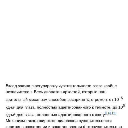
Вклад зрачка в регулировку чувствительности глаза крайне
незначителен. Весь диапазон яркостей, которые наш
−6
зрительный механизм способен воспринять, огромен: от 10
6
кд·м² для глаза, полностью адаптированного к темноте, до 10
[14]
[15]
кд·м² для глаза, полностью адаптированного к свету
Механизм такого широкого диапазона чувствительности
кроется в разложении и восстановлении фоточувствительных