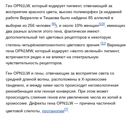
Ген OPN1LW, который кодирует пигмент, отвечающий за
воcприятие красного цвета, высоко полиморфен (в недавней
работе Виррелли и Тишкова было найдено 85 аллелей в
[9]
[10]
выборке из 256 человек
), и около 10% женщин
, имеющих
два разных аллеля этого гена, фактически имеют
дополнительный тип цветовых рецепторов и некоторую
[11]
степень четырёхкомпонентного цветового зрения.
Вариации
гена OPN1MW, который кодирует «желто-зеленый» пигмент,
встречаются редко и не влияют на спектральную
чувствительность рецепторов.
Ген OPN1LW и гены, отвечающие за восприятие света со
средней длиной волны, расположены в Х-хромосоме
тандемно, и между ними часто происходит негомологичная
рекомбинация или генная конверсия. При этом может
происходить слияние генов или увеличение числа их копий в
хромосоме. Дефекты гена OPN1LW — причина частичной
[7]
цветовой слепоты,
протанопии
.