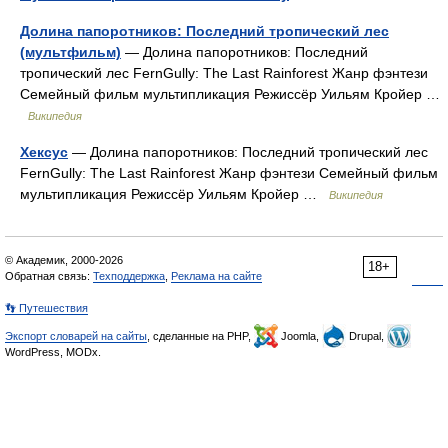
Долина папоротников: Последний тропический лес
(мультфильм)
— Долина папоротников: Последний
тропический лес FernGully: The Last Rainforest Жанр фэнтези
Семейный фильм мультипликация Режиссёр Уильям Кройер …
Википедия
Хексус
— Долина папоротников: Последний тропический лес
FernGully: The Last Rainforest Жанр фэнтези Семейный фильм
мультипликация Режиссёр Уильям Кройер …
Википедия
© Академик, 2000-2026
18+
Обратная связь:
Техподдержка
,
Реклама на сайте
👣 Путешествия
Экспорт словарей на сайты
, сделанные на PHP,
Joomla,
Drupal,
WordPress, MODx.