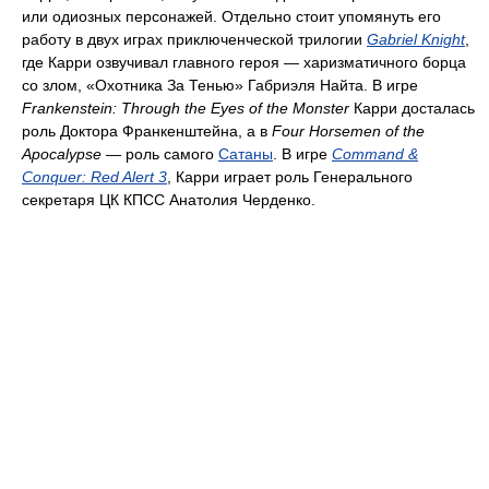
или одиозных персонажей. Отдельно стоит упомянуть его
работу в двух играх приключенческой трилогии
Gabriel Knight
,
где Карри озвучивал главного героя — харизматичного борца
со злом, «Охотника За Тенью» Габриэля Найта. В игре
Frankenstein: Through the Eyes of the Monster
Карри досталась
роль Доктора Франкенштейна, а в
Four Horsemen of the
Apocalypse
— роль самого
Сатаны
. В игре
Command &
Conquer: Red Alert 3
, Карри играет роль Генерального
секретаря ЦК КПСС Анатолия Черденко.