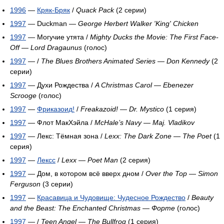
1996
—
Кряк-Бряк
/
Quack Pack
(2 серии)
1997
— Duckman —
George Herbert Walker 'King' Chicken
1997
— Могучие утята /
Mighty Ducks the Movie: The First Face-
Off
—
Lord Dragaunus
(голос)
1997
— /
The Blues Brothers Animated Series
—
Don Kennedy
(2
серии)
1997
— Духи Рождества /
A Christmas Carol
—
Ebenezer
Scrooge
(голос)
1997
—
Фриказоид!
/
Freakazoid!
—
Dr. Mystico
(1 серия)
1997
— Флот МакХэйла /
McHale’s Navy
—
Maj. Vladikov
1997
— Лекс: Тёмная зона /
Lexx: The Dark Zone
—
The Poet
(1
серия)
1997
—
Лексс
/
Lexx
—
Poet Man
(2 серия)
1997
— Дом, в котором всё вверх дном /
Over the Top
—
Simon
Ferguson
(3 серии)
1997
—
Красавица и Чудовище: Чудесное Рождество
/
Beauty
and the Beast: The Enchanted Christmas
—
Форте
(голос)
1997
— /
Teen Angel
—
The Bullfrog
(1 серия)