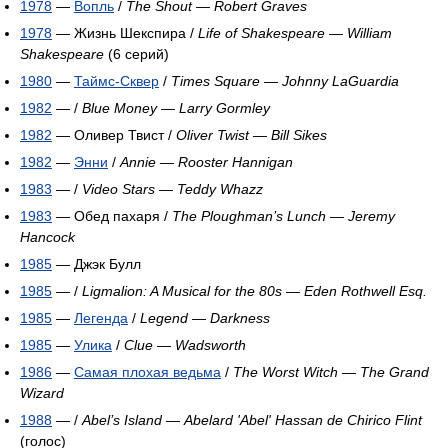
1978
—
Вопль
/
The Shout
—
Robert Graves
1978
— Жизнь Шекспира /
Life of Shakespeare
—
William
Shakespeare
(6 серий)
1980
—
Таймс-Сквер
/
Times Square
—
Johnny LaGuardia
1982
— /
Blue Money
—
Larry Gormley
1982
— Оливер Твист /
Oliver Twist
—
Bill Sikes
1982
—
Энни
/
Annie
—
Rooster Hannigan
1983
— /
Video Stars
—
Teddy Whazz
1983
— Обед пахаря /
The Ploughman’s Lunch
—
Jeremy
Hancock
1985
— Джэк Булл
1985
— /
Ligmalion: A Musical for the 80s
—
Eden Rothwell Esq.
1985
—
Легенда
/
Legend
—
Darkness
1985
—
Улика
/
Clue
—
Wadsworth
1986
—
Самая плохая ведьма
/
The Worst Witch
—
The Grand
Wizard
1988
— /
Abel’s Island
—
Abelard 'Abel' Hassan de Chirico Flint
(голос)