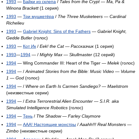
1993
—
Байки из склепа
/
Tales from the Crypt
—
Ma, Pa &
Winona Brackett
(1 серия)
1993
—
Три мушкетёра
/
The Three Musketeers
—
Cardinal
Richelieu
1993
—
Gabriel Knight: Sins of the Fathers
—
Gabriel Knight,
Gedde Butler
(голос)
1993
—
Кот Ик
/
Eek! the Cat
—
Рассказчик
(1 серия)
1993
—
1994
— /
Mighty Max
—
Skullmaster
(12 серий)
1994
— Wing Commander III: Heart of the Tiger —
Melek
(голос)
1994
— /
Animated Stories from the Bible: Music Video — Volume
1
—
God
(голос)
1994
— /
Where on Earth Is Carmen Sandiego?
—
Maelstrom
(неизвестные серии)
1994
— /
Extra Terrorestrial Alien Encounter
—
S.I.R. aka
Simulated Intelligence Robotics
(голос)
1994
—
Тень
/
The Shadow
—
Farley Claymore
1994
—
ААА! Настоящие монстры
/
Aaahh!!! Real Monsters
—
Zimbo
(неизвестные серии)