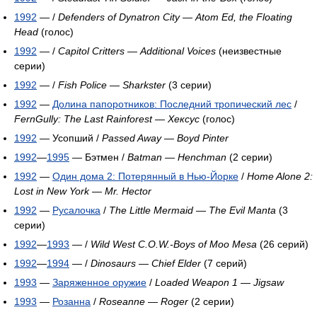
1992
— /
Defenders of Dynatron City
—
Atom Ed, the Floating
Head
(голос)
1992
— /
Capitol Critters
—
Additional Voices
(неизвестные
серии)
1992
— /
Fish Police
—
Sharkster
(3 серии)
1992
—
Долина папоротников: Последний тропический лес
/
FernGully: The Last Rainforest
—
Хексус
(голос)
1992
— Усопший /
Passed Away
—
Boyd Pinter
1992
—
1995
— Бэтмен /
Batman
—
Henchman
(2 серии)
1992
—
Один дома 2: Потерянный в Нью-Йорке
/
Home Alone 2:
Lost in New York
—
Mr. Hector
1992
—
Русалочка
/
The Little Mermaid
—
The Evil Manta
(3
серии)
1992
—
1993
— /
Wild West C.O.W.-Boys of Moo Mesa
(26 серий)
1992
—
1994
— /
Dinosaurs
—
Chief Elder
(7 серий)
1993
—
Заряженное оружие
/
Loaded Weapon 1
—
Jigsaw
1993
—
Розанна
/
Roseanne
—
Roger
(2 серии)