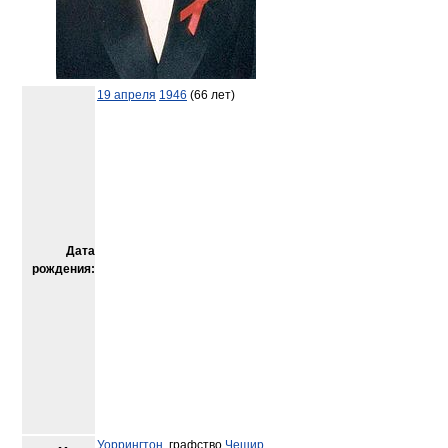
19 апреля
1946
(66 лет)
Дата
рождения:
Уоррингтон
, графство
Чешир
,