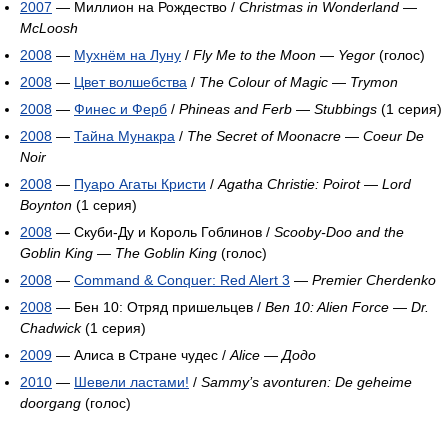
2007
— Миллион на Рождество /
Christmas in Wonderland
—
McLoosh
2008
—
Мухнём на Луну
/
Fly Me to the Moon
—
Yegor
(голос)
2008
—
Цвет волшебства
/
The Colour of Magic
—
Trymon
2008
—
Финес и Ферб
/
Phineas and Ferb
—
Stubbings
(1 серия)
2008
—
Тайна Мунакра
/
The Secret of Moonacre
—
Coeur De
Noir
2008
—
Пуаро Агаты Кристи
/
Agatha Christie: Poirot
—
Lord
Boynton
(1 серия)
2008
— Скуби-Ду и Король Гоблинов /
Scooby-Doo and the
Goblin King
—
The Goblin King
(голос)
2008
—
Command & Conquer: Red Alert 3
—
Premier Cherdenko
2008
— Бен 10: Отряд пришельцев /
Ben 10: Alien Force
—
Dr.
Chadwick
(1 серия)
2009
— Алиса в Cтране чудес /
Alice
—
Додо
2010
—
Шевели ластами!
/
Sammy’s avonturen: De geheime
doorgang
(голос)