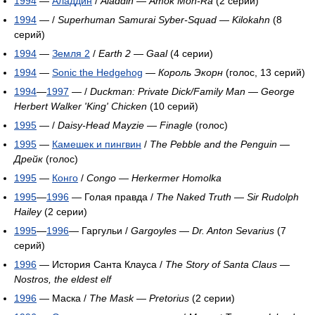
1994
—
Аладдин
/
Aladdin
—
Amok Mon-Ra
(2 серии)
1994
— /
Superhuman Samurai Syber-Squad
—
Kilokahn
(8
серий)
1994
—
Земля 2
/
Earth 2
—
Gaal
(4 серии)
1994
—
Sonic the Hedgehog
—
Король Экорн
(голос, 13 серий)
1994
—
1997
— /
Duckman: Private Dick/Family Man
—
George
Herbert Walker 'King' Chicken
(10 серий)
1995
— /
Daisy-Head Mayzie
—
Finagle
(голос)
1995
—
Камешек и пингвин
/
The Pebble and the Penguin
—
Дрейк
(голос)
1995
—
Конго
/
Congo
—
Herkermer Homolka
1995
—
1996
— Голая правда /
The Naked Truth
—
Sir Rudolph
Hailey
(2 серии)
1995
—
1996
— Гаргульи /
Gargoyles
—
Dr. Anton Sevarius
(7
серий)
1996
— История Санта Клауса /
The Story of Santa Claus
—
Nostros, the eldest elf
1996
— Маска /
The Mask
—
Pretorius
(2 серии)