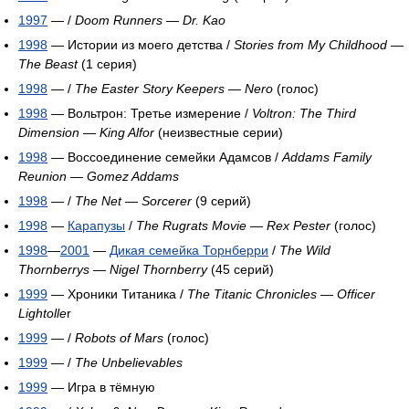
1997
— /
Doom Runners
—
Dr. Kao
1998
— Истории из моего детства /
Stories from My Childhood
—
The Beast
(1 серия)
1998
— /
The Easter Story Keepers
—
Nero
(голос)
1998
— Вольтрон: Третье измерение /
Voltron: The Third
Dimension
—
King Alfor
(неизвестные серии)
1998
— Воссоединение семейки Адамсов /
Addams Family
Reunion
—
Gomez Addams
1998
— /
The Net
—
Sorcerer
(9 серий)
1998
—
Карапузы
/
The Rugrats Movie
—
Rex Pester
(голос)
1998
—
2001
—
Дикая семейка Торнберри
/
The Wild
Thornberrys
—
Nigel Thornberry
(45 серий)
1999
— Хроники Титаника /
The Titanic Chronicles
—
Officer
Lightolle
r
1999
— /
Robots of Mars
(голос)
1999
— /
The Unbelievables
1999
— Игра в тёмную