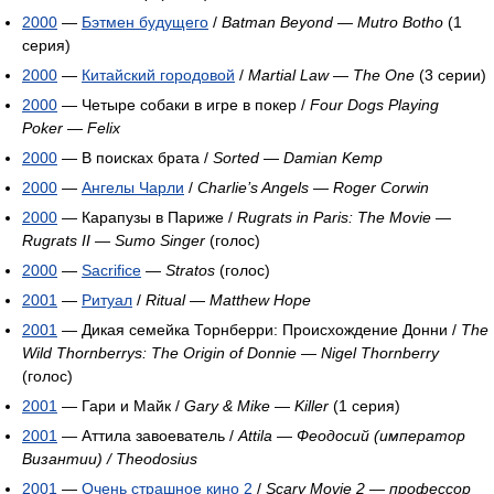
2000
—
Бэтмен будущего
/
Batman Beyond
—
Mutro Botho
(1
серия)
2000
—
Китайский городовой
/
Martial Law
—
The One
(3 серии)
2000
— Четыре собаки в игре в покер /
Four Dogs Playing
Poker
—
Felix
2000
— В поисках брата /
Sorted
—
Damian Kemp
2000
—
Ангелы Чарли
/
Charlie’s Angels
—
Roger Corwin
2000
— Карапузы в Париже /
Rugrats in Paris: The Movie —
Rugrats II
—
Sumo Singer
(голос)
2000
—
Sacrifice
—
Stratos
(голос)
2001
—
Ритуал
/
Ritual
—
Matthew Hope
2001
— Дикая семейка Торнберри: Происхождение Донни /
The
Wild Thornberrys: The Origin of Donnie
—
Nigel Thornberry
(голос)
2001
— Гари и Майк /
Gary & Mike
—
Killer
(1 серия)
2001
— Аттила завоеватель /
Attila
—
Феодосий (император
Византии) / Theodosius
2001
—
Очень страшное кино 2
/
Scary Movie 2
—
профессор