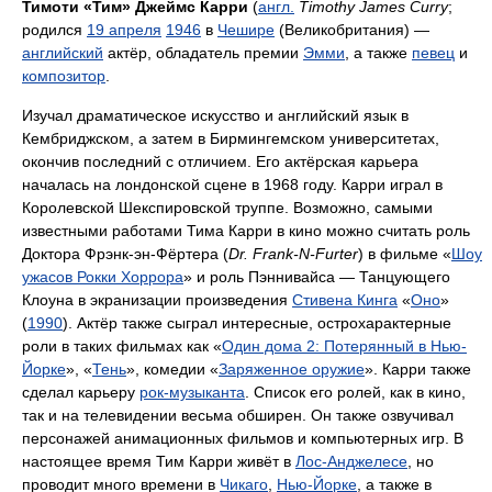
Тимоти «Тим» Джеймс Карри
(
англ.
Timothy James Curry
;
родился
19 апреля
1946
в
Чешире
(Великобритания) —
английский
актёр, обладатель премии
Эмми
, а также
певец
и
композитор
.
Изучал драматическое искусство и английский язык в
Кембриджском, а затем в Бирмингемском университетах,
окончив последний с отличием. Его актёрская карьера
началась на лондонской сцене в 1968 году. Карри играл в
Королевской Шекспировской труппе. Возможно, самыми
известными работами Тима Карри в кино можно считать роль
Доктора Фрэнк-эн-Фёртера (
Dr. Frank-N-Furter
) в фильме «
Шоу
ужасов Рокки Хоррора
» и роль Пэннивайса — Танцующего
Клоуна в экранизации произведения
Стивена Кинга
«
Оно
»
(
1990
). Актёр также сыграл интересные, острохарактерные
роли в таких фильмах как «
Один дома 2: Потерянный в Нью-
Йорке
», «
Тень
», комедии «
Заряженное оружие
». Карри также
сделал карьеру
рок-музыканта
. Список его ролей, как в кино,
так и на телевидении весьма обширен. Он также озвучивал
персонажей анимационных фильмов и компьютерных игр. В
настоящее время Тим Карри живёт в
Лос-Анджелесе
, но
проводит много времени в
Чикаго
,
Нью-Йорке
, а также в