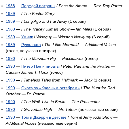
1988
—
Передай патроны
/
Pass the Ammo
—
Rev. Ray Porter
1989
— /
The Easter Story
1989
— /
Long Ago and Far Away
(1 серия)
1989
— /
The Tracey Ullman Show
—
Ian Miles
(1 серия)
1989
—
Умник
/
Wiseguy
—
Winston Newquay
(6 серий)
1989
—
Русалочка
/
The Little Mermaid
—
Additional Voices
(голос, не указан в титрах)
1990
— /
The Marzipan Pig
—
Рассказчик
(голос)
1990
—
Питер Пэн и пираты
/
Peter Pan and the Pirates
—
Captain James T. Hook
(голос)
1990
— /
Timeless Tales from Hallmark
—
Jack
(1 серия)
1990
—
Охота за «Красным октябрем»
/
The Hunt for Red
October
—
Dr. Petrov
1990
— /
The Wall: Live in Berlin
—
The Prosecutor
1990
— /
Gravedale High
—
Mr. Tutner
(неизвестные серии)
1990
—
Том и Джерри в детстве
/
Tom & Jerry Kids Show
—
Additional Voices
(неизвестные серии)