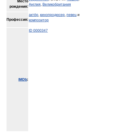
Место
Англия
,
Великобритания
рождения:
актёр
,
кинопродюсер
,
певец
и
Профессия:
композитор
ID 0000347
IMDb
: