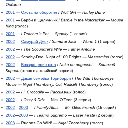
Олдмен
2001
—
Охота на оборотня
/
Wolf Girl
—
Harley Dune
2001
— Барби и щелкунчик /
Barbie in the Nutcracker
—
Mouse
King
(голос)
2001
— /
Teacher’s Pet
—
Spooky
(1 серия)
2002
—
Самурай Джек
/
Samurai Jack
—
Worm 1
(1 серия)
2002
— /
The Scoundrel’s Wife
—
Father Antoine
2002
— Scooby-Doo: Night of 100 Frights —
Mastermind
(голос)
2002
—
Возвращение кота
/
Neko no ongaeshi
—
Кошачий
Король
(голос в английской версии)
2002
—
Дикая семейка Торнберри
/
The Wild Thornberrys
Movie
—
Nigel Thornberry, Col. Radcliff Thornberry
(голос)
2002
— /
I, Crocodile
—
Рассказчик
(голос)
2002
— /
Ozzy & Drix
— Nick O’Teen (3 серии)
2002
—
2003
— /
Family Affair
—
Mr. Giles French
(15 серий)
2002
—
2003
— /
Teamo Supremo
—
Laser Pirate
(2 серии)
2003
— Rugrats Go Wild! —
Nigel Thornberry
(голос)