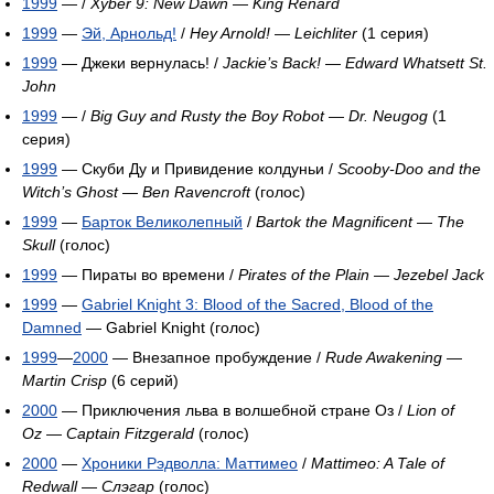
1999
— /
Xyber 9: New Dawn
—
King Renard
1999
—
Эй, Арнольд!
/
Hey Arnold!
—
Leichliter
(1 серия)
1999
— Джеки вернулась! /
Jackie’s Back!
—
Edward Whatsett St.
John
1999
— /
Big Guy and Rusty the Boy Robot
—
Dr. Neugog
(1
серия)
1999
— Скуби Ду и Привидение колдуньи /
Scooby-Doo and the
Witch’s Ghost
—
Ben Ravencroft
(голос)
1999
—
Барток Великолепный
/
Bartok the Magnificent
—
The
Skull
(голос)
1999
— Пираты во времени /
Pirates of the Plain
—
Jezebel Jack
1999
—
Gabriel Knight 3: Blood of the Sacred, Blood of the
Damned
— Gabriel Knight (голос)
1999
—
2000
— Внезапное пробуждение /
Rude Awakening
—
Martin Crisp
(6 серий)
2000
— Приключения льва в волшебной стране Оз /
Lion of
Oz
—
Captain Fitzgerald
(голос)
2000
—
Хроники Рэдволла: Маттимео
/
Mattimeo: A Tale of
Redwall
—
Слэгар
(голос)