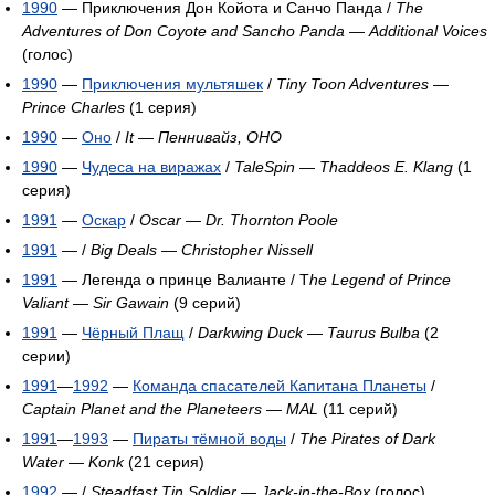
1990
— Приключения Дон Койота и Санчо Панда /
The
Adventures of Don Coyote and Sancho Panda
—
Additional Voices
(голос)
1990
—
Приключения мультяшек
/
Tiny Toon Adventures
—
Prince Charles
(1 серия)
1990
—
Оно
/
It
—
Пеннивайз, ОНО
1990
—
Чудеса на виражах
/
TaleSpin
—
Thaddeos E. Klang
(1
серия)
1991
—
Оскар
/
Oscar
—
Dr. Thornton Poole
1991
— /
Big Deals
—
Christopher Nissell
1991
— Легенда о принце Валианте / T
he Legend of Prince
Valiant
—
Sir Gawain
(9 серий)
1991
—
Чёрный Плащ
/
Darkwing Duck
—
Taurus Bulba
(2
серии)
1991
—
1992
—
Команда спасателей Капитана Планеты
/
Captain Planet and the Planeteers
—
MAL
(11 серий)
1991
—
1993
—
Пираты тёмной воды
/
The Pirates of Dark
Water
—
Konk
(21 серия)
1992
— /
Steadfast Tin Soldier
—
Jack-in-the-Box
(голос)