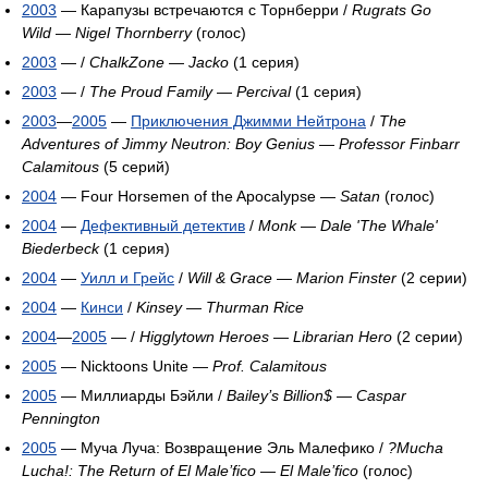
2003
— Карапузы встречаются с Торнберри /
Rugrats Go
Wild
—
Nigel Thornberry
(голос)
2003
— /
ChalkZone
—
Jacko
(1 серия)
2003
— /
The Proud Family
—
Percival
(1 серия)
2003
—
2005
—
Приключения Джимми Нейтрона
/
The
Adventures of Jimmy Neutron: Boy Genius
—
Professor Finbarr
Calamitous
(5 серий)
2004
— Four Horsemen of the Apocalypse —
Satan
(голос)
2004
—
Дефективный детектив
/
Monk
—
Dale 'The Whale'
Biederbeck
(1 серия)
2004
—
Уилл и Грейс
/
Will & Grace
—
Marion Finster
(2 серии)
2004
—
Кинси
/
Kinsey
—
Thurman Rice
2004
—
2005
— /
Higglytown Heroes
—
Librarian Hero
(2 серии)
2005
— Nicktoons Unite —
Prof. Calamitous
2005
— Миллиарды Бэйли /
Bailey’s Billion$
—
Caspar
Pennington
2005
— Муча Луча: Возвращение Эль Малефико /
?Mucha
Lucha!: The Return of El Male’fico
—
El Male’fico
(голос)