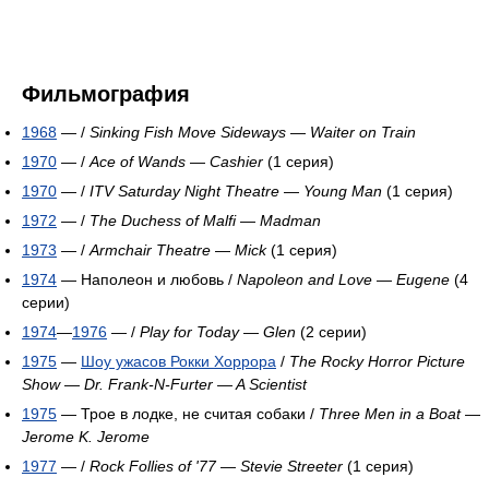
Фильмография
1968
— /
Sinking Fish Move Sideways
—
Waiter on Train
1970
— /
Ace of Wands
—
Cashier
(1 серия)
1970
— /
ITV Saturday Night Theatre
—
Young Man
(1 серия)
1972
— /
The Duchess of Malfi
—
Madman
1973
— /
Armchair Theatre
—
Mick
(1 серия)
1974
— Наполеон и любовь /
Napoleon and Love
—
Eugene
(4
серии)
1974
—
1976
— /
Play for Today
—
Glen
(2 серии)
1975
—
Шоу ужасов Рокки Хоррора
/
The Rocky Horror Picture
Show
—
Dr. Frank-N-Furter — A Scientist
1975
— Трое в лодке, не считая собаки /
Three Men in a Boat
—
Jerome K. Jerome
1977
— /
Rock Follies of '77
—
Stevie Streeter
(1 серия)