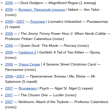
2005
— /
Duck Dodgers
—
Magnificent Rogue
(1 эпизод)
2005
—
Вэлиант: Пернатый спецназ
/
Valiant
—
Von Talon
(голос)
2005
—
2007
—
Лунатики
/
Loonatics Unleashed
—
Рингмастер
(1 серия)
2006
— /
The Jimmy Timmy Power Hour 2: When Nerds Collide
—
Professor Finbarr Calamitous
(голос)
2006
— /
Queer Duck: The Movie
—
Peccary
(голос)
2006
—
Гарфилд 2
/
Garfield: A Tail of Two Kitties
—
Принц
(голос)
2006
—
Улица Сезам
/
A Sesame Street Christmas Carol
—
Рассказчик
(голос)
2006
—
2007
— Приключения Элоизы /
Me, Eloise
—
Mr.
Salamone
(5 серий)
2007
—
Ясновидец
/
Psych
—
Nigel St. Nigel
(1 серия)
2007
— /
The Chosen One
—
Lucifer
(голос)
2007
— Nicktoons: Attack of the Toybots —
Professor Calamitous
(голос)