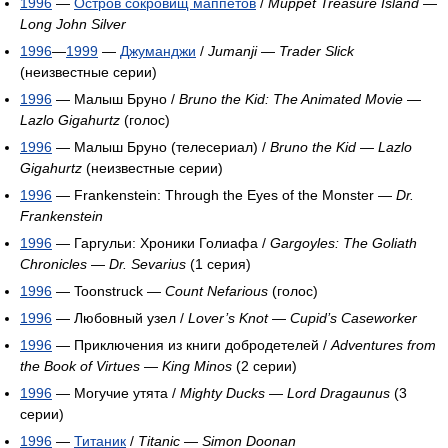
1996
—
Остров сокровищ маппетов
/
Muppet Treasure Island
—
Long John Silver
1996
—
1999
—
Джуманджи
/
Jumanji
—
Trader Slick
(неизвестные серии)
1996
— Малыш Бруно /
Bruno the Kid: The Animated Movie
—
Lazlo Gigahurtz
(голос)
1996
— Малыш Бруно (телесериал) /
Bruno the Kid
—
Lazlo
Gigahurtz
(неизвестные серии)
1996
— Frankenstein: Through the Eyes of the Monster —
Dr.
Frankenstein
1996
— Гаргульи: Хроники Голиафа /
Gargoyles: The Goliath
Chronicles
—
Dr. Sevarius
(1 серия)
1996
— Toonstruck —
Count Nefarious
(голос)
1996
— Любовный узел /
Lover’s Knot
—
Cupid’s Caseworker
1996
— Приключения из книги добродетелей /
Adventures from
the Book of Virtues
—
King Minos
(2 серии)
1996
— Могучие утята /
Mighty Ducks
—
Lord Dragaunus
(3
серии)
1996
—
Титаник
/
Titanic
—
Simon Doonan