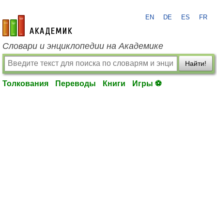
EN
DE
ES
FR
academic.ru
Словари и энциклопедии на Академике
Найти!
Толкования
Переводы
Книги
Игры ⚽