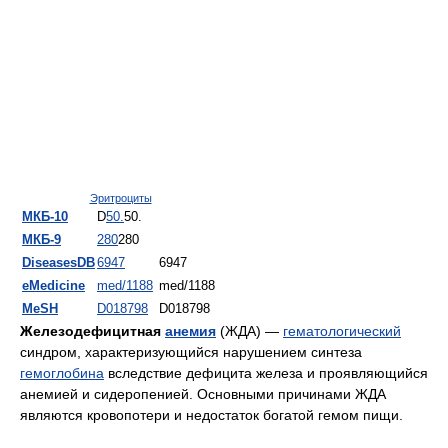
Эритроциты
МКБ-10
D
50.
50.
МКБ-9
280
280
DiseasesDB
6947
6947
eMedicine
med/1188
med/1188
MeSH
D018798
D018798
Железодефицитная
анемия
(ЖДА) —
гематологический
синдром, характеризующийся нарушением синтеза
гемоглобина
вследствие дефицита железа и проявляющийся
анемией и сидеропенией. Основными причинами ЖДА
являются кровопотери и недостаток богатой гемом пищи.