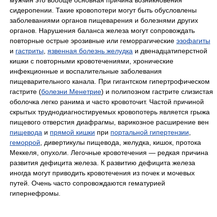
сидеропении. Такие кровопотери могут быть обусловлены
заболеваниями органов пищеварения и болезнями других
органов. Нарушения баланса железа могут сопровождать
повторные острые эрозивные или геморрагические
эзофагиты
и
гастриты
,
язвенная болезнь желудка
и двенадцатиперстной
кишки с повторными кровотечениями, хронические
инфекционные и воспалительные заболевания
пищеварительного канала. При гигантском гипертрофическом
гастрите (
болезни Менетрие
) и полипозном гастрите слизистая
оболочка легко ранима и часто кровоточит. Частой причиной
скрытых труднодиагностируемых кровопотерь является грыжа
пищевого отверстия диафрагмы, варикозное расширение вен
пищевода
и
прямой кишки
при
портальной гипертензии
,
геморрой
, дивертикулы пищевода, желудка, кишок, протока
Меккеля, опухоли. Легочные кровотечения — редкая причина
развития дефицита железа. К развитию дефицита железа
иногда могут приводить кровотечения из почек и мочевых
путей. Очень часто сопровождаются гематурией
гипернефромы.