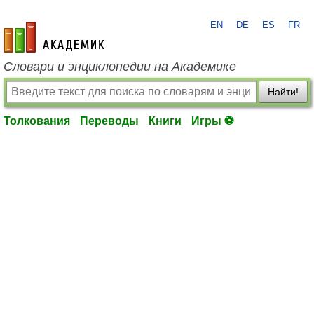
EN
DE
ES
FR
academic.ru
Словари и энциклопедии на Академике
Найти!
Толкования
Переводы
Книги
Игры ⚽