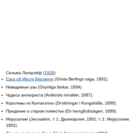
Сельма Лагерлёф (
1928
)
Сага об Иёсте Бёрлинге
(Gösta Berlings saga, 1891).
Невидимые узы (Osynliga länkar, 1894).
Чудеса антихриста (Antikrists mirakler, 1897).
Королевы из Кунгахэллы (Drottningar i Kungahälla, 1899).
Предание о старом поместье (En herrgårdssägen, 1899).
Иерусалим (Jerusalem, т. 1. Далекарлия, 1901; т. 2. Иерусалим,
1902).