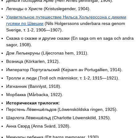
Деньги господина Арне (Herr Arnes penningar, 1904).
Легенды о Христе (Kristuslegender, 1904).
Удивительное путешествие Нильса Хольгерссона с дикими
гусями по Швеции
(Nils Holgerssons underbara resa genom
Sverige, т. 1-2, 1906—1907).
Сказка о сказке и другие сказки (En saga om en saga och andra
sagor, 1908).
Дом Лильекруны (Liljecronas hem, 1911).
Возница (Körkarlen, 1912).
Император Португальский (Kejsarn av Portugallien, 1914).
Тролли и люди (Troll och människor, т. 1-2, 1915—1921).
Изгнанник (Bannlyst, 1918).
Морбакка (Mårbacka, 1922).
Историческая трилогия:
Перстень Лёвеншёльдов (Löwensköldska ringen, 1925).
Шарлота Лёвеншёльд (Charlotte Löwensköld, 1925).
Анна Свэрд (Anna Svärd, 1928).
Мемуары ребенка (Ett barns memoarer, 1930).