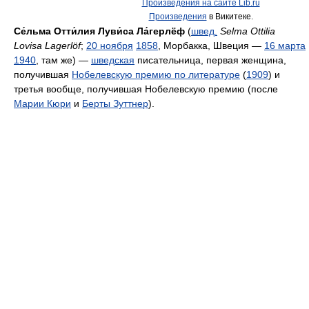
Произведения на сайте Lib.ru
Произведения
в Викитеке.
Се́льма Отти́лия Луви́са Ла́герлёф
(
швед.
Selma Ottilia
Lovisa Lagerlöf
;
20 ноября
1858
, Морбакка, Швеция —
16 марта
1940
, там же) —
шведская
писательница, первая женщина,
получившая
Нобелевскую премию по литературе
(
1909
) и
третья вообще, получившая Нобелевскую премию (после
Марии Кюри
и
Берты Зуттнер
).