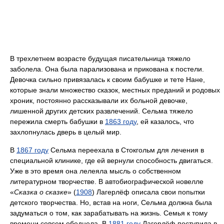
В трехлетнем возрасте будущая писательница тяжело
заболела. Она была парализована и прикована к постели.
Девочка сильно привязалась к своим бабушке и тете Нане,
которые знали множество сказок, местных преданий и родовых
хроник, постоянно рассказывали их больной девочке,
лишенной других детских развлечений. Сельма тяжело
пережила смерть бабушки в
1863 году
, ей казалось, что
захлопнулась дверь в целый мир.
В
1867 году
Сельма переехала в Стокгольм для лечения в
специальной клинике, где ей вернули способность двигаться.
Уже в это время она лелеяла мысль о собственном
литературном творчестве. В автобиографической новелле
«
Сказка о сказке
» (
1908
) Лагерлёф описала свои попытки
детского творчества. Но, встав на ноги, Сельма должна была
задуматься о том, как зарабатывать на жизнь. Семья к тому
времени совсем обеднела. В
1881 году
Лагерлёф поступила в