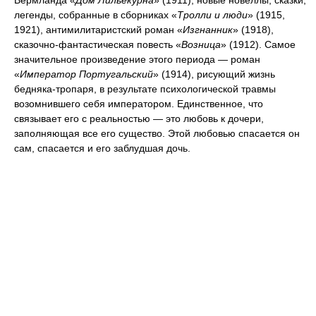
Вермланда «
Дом Лильекурна
» (1911), новые новеллы, сказки,
легенды, собранные в сборниках «
Тролли и люди
» (1915,
1921), антимилитаристский роман «
Изгнанник
» (1918),
сказочно-фантастическая повесть «
Возница
» (1912). Самое
значительное произведение этого периода — роман
«
Император Португальский
» (1914), рисующий жизнь
бедняка-тропаря, в результате психологической травмы
возомнившего себя императором. Единственное, что
связывает его с реальностью — это любовь к дочери,
заполняющая все его существо. Этой любовью спасается он
сам, спасается и его заблудшая дочь.