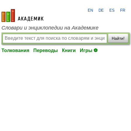
EN
DE
ES
FR
academic.ru
Словари и энциклопедии на Академике
Найти!
Толкования
Переводы
Книги
Игры ⚽