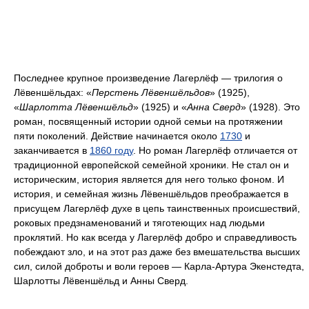
Последнее крупное произведение Лагерлёф — трилогия о
Лёвеншёльдах: «
Перстень Лёвеншёльдов
» (1925),
«
Шарлотта Лёвеншёльд
» (1925) и «
Анна Сверд
» (1928). Это
роман, посвященный истории одной семьи на протяжении
пяти поколений. Действие начинается около
1730
и
заканчивается в
1860 году
. Но роман Лагерлёф отличается от
традиционной европейской семейной хроники. Не стал он и
историческим, история является для него только фоном. И
история, и семейная жизнь Лёвеншёльдов преображается в
присущем Лагерлёф духе в цепь таинственных происшествий,
роковых предзнаменований и тяготеющих над людьми
проклятий. Но как всегда у Лагерлёф добро и справедливость
побеждают зло, и на этот раз даже без вмешательства высших
сил, силой доброты и воли героев — Карла-Артура Экенстедта,
Шарлотты Лёвеншёльд и Анны Сверд.