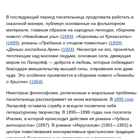
В последующий период писательница продолжала работать в
сказочной манере, публикуя основанные на фольклорном
материале, главным образом на народных легендах, сборники
новелл «
Невидимые узы
» (
1894
), «
Королевы из Кунгахэллы
»
(
1899
), романы «
Предание о старом поместье
» (
1899
),
«
Деньги господина Арне
» (
1904
). Несмотря на зло, проклятья,
тяготеющие над многими людьми, основная сила, движущая
миром по Лагерлёф — доброта и любовь, которые побеждают
благодаря вмешательству высшей силы, откровения или даже
чуда. Это особенно проявляется в сборнике новелл «
Легенды
о Христе
» (
1904
).
Некоторые философские, религиозные и моральные проблемы
писательница рассматривает на ином материале. В
1895 году
Лагерлёф оставила службу и всецело посвятила себя
литературному творчеству. В 1895—1896 годах она посетила
Италию, в которой происходит действие её романа «
Чудеса
антихриста
» (1897). В романе «
Иерусалим
» (1901—1902) в
центре повествования консервативные крестьянские традиции
шведской Далекарлии и их столкновение с религиозным