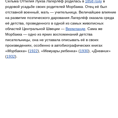
Сельма Оттилия Луиза Лагерлёф родилась в
1858 году
в
родовой усадьбе своих родителей Морбакка. Отец её был
отставной военный, мать — учительница. Величайшее влияние
на развитие поэтического дарования Лагерлёф оказала среда
её детства, проведенного в одной из самых живописных
областей Центральной Швеции —
Вермланде
. Сама же
Морбакка — одно из ярких воспоминаний детства
писательницы, она не уставала описывать её в своих
произведениях, особенно в автобиографических книгах
«
Морбакка
» (
1922
), «
Мемуары ребенка
» (
1930
), «
Дневник
»
(
1932
).