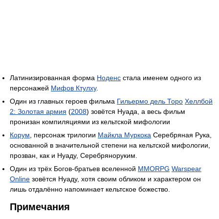
Латинизированная форма
Ноденс
стала именем одного из
персонажей
Мифов Ктулху
.
Один из главных героев фильма
Гильермо дель Торо
Хеллбой
2: Золотая армия
(
2008
) зовётся Нуада, а весь фильм
пронизан компиляциями из кельтской мифологии
Корум
, персонаж трилогии
Майкла Муркока
Серебряная Рука,
основанной в значительной степени на кельтской мифологии,
прозван, как и Нуаду, Серебряноруким.
Один из трёх Богов-братьев вселенной
MMORPG
Warspear
Online
зовётся Нуаду, хотя своим обликом и характером он
лишь отдалённо напоминает кельтское божество.
Примечания