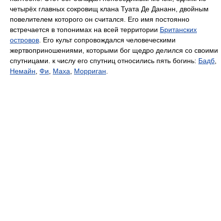
четырёх главных сокровищ клана Туата Де Дананн, двойным
повелителем которого он считался. Его имя постоянно
встречается в топонимах на всей территории
Британских
островов
. Его культ сопровождался человеческими
жертвоприношениями, которыми бог щедро делился со своими
спутницами. к числу его спутниц относились пять богинь:
Бадб
,
Немайн
,
Фи
,
Маха
,
Морриган
.