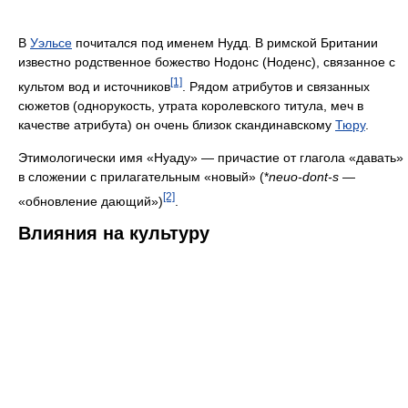
В
Уэльсе
почитался под именем Нудд. В римской Британии
известно родственное божество Нодонс (Ноденс), связанное с
[1]
культом вод и источников
. Рядом атрибутов и связанных
сюжетов (однорукость, утрата королевского титула, меч в
качестве атрибута) он очень близок скандинавскому
Тюру
.
Этимологически имя «Нуаду» — причастие от глагола «давать»
в сложении с прилагательным «новый» (*
neuo-dont-s
—
[2]
«обновление дающий»)
.
Влияния на культуру