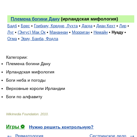
Племена богини Дану
(ирландская мифология)
Бадб
•
Брес
•
Гоибниу, Кредне, Лухта
•
Дагда
•
Диан Кехт
•
Лир
•
Луг
•
(Энгус) Мак Ок
•
Мананнан
•
Морриган
•
Немайн
•
Нуаду
•
Огма
•
Эриу, Банба, Фодла
Категории:
Племена богини Дану
Ирландская мифология
Боги неба и погоды
Верховные короли Ирландии
Боги по алфавиту
Wikimedia Foundation
.
2010
.
Игры ⚽
Нужно решить контрольную?
Ревматология
Сестринское дело