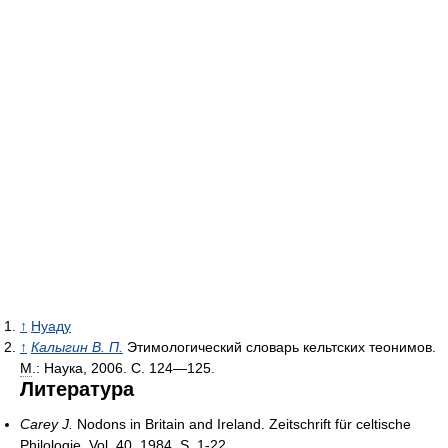
↑
Нуаду
↑
Калыгин В. П.
Этимологический словарь кельтских теонимов.
М
.: Наука, 2006. C. 124—125.
Литература
Carey J.
Nodons in Britain and Ireland. Zeitschrift für celtische
Philologie. Vol. 40. 1984. S. 1-22.