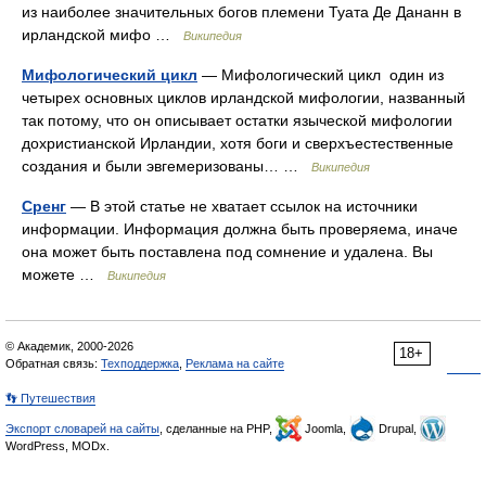
из наиболее значительных богов племени Туата Де Дананн в
ирландской мифо …
Википедия
Мифологический цикл
— Мифологический цикл один из
четырех основных циклов ирландской мифологии, названный
так потому, что он описывает остатки языческой мифологии
дохристианской Ирландии, хотя боги и сверхъестественные
создания и были эвгемеризованы… …
Википедия
Сренг
— В этой статье не хватает ссылок на источники
информации. Информация должна быть проверяема, иначе
она может быть поставлена под сомнение и удалена. Вы
можете …
Википедия
© Академик, 2000-2026
18+
Обратная связь:
Техподдержка
,
Реклама на сайте
👣 Путешествия
Экспорт словарей на сайты
, сделанные на PHP,
Joomla,
Drupal,
WordPress, MODx.