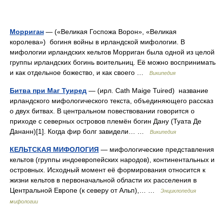
Морриган
— («Великая Госпожа Ворон», «Великая
королева») богиня войны в ирландской мифологии. В
мифологии ирландских кельтов Морриган была одной из целой
группы ирландских богинь воительниц. Её можно воспринимать
и как отдельное божество, и как своего …
Википедия
Битва при Маг Туиред
— (ирл. Cath Maige Tuired) название
ирландского мифологического текста, объединяющего рассказ
о двух битвах. В центральном повествовании говорится о
приходе с северных островов племён богин Дану (Туата Де
Дананн)[1]. Когда фир болг завидели… …
Википедия
КЕЛЬТСКАЯ МИФОЛОГИЯ
— мифологические представления
кельтов (группы индоевропейских народов), континентальных и
островных. Исходный момент её формирования относится к
жизни кельтов в первоначальной области их расселения в
Центральной Европе (к северу от Альп),… …
Энциклопедия
мифологии