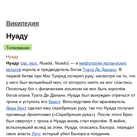
Википедия
Нуаду
Толкование
Нуаду
Нуаду
(
др.-ирл.
Nuada, Nuadu
) — в
мифологии ирландских
кельтов
король и предводитель богов
Туата Де Дананн
. В
первой битве при Маг Туиред потерял руку, несмотря на то, что
у него был волшебный меч, от которого никто не мог спастись.
Поскольку бог с физическим изъяном не мог быть королём
богов клана Туата Де Дананн, Нуада был вынужден отречься от
трона и уступить его
Бресу
. Впоследствии бог-врачеватель
Диан Кехт
сделал ему серебряную руку, так что Нуада получил
прозвище
Аргетламх
(«Серебряная рука»). После этого Брес
был свергнут с трона и Нуада вновь стал королём. В войне,
вспыхнувшей вслед за этим, Нуада, опасаясь Балора, передал
свою власть
Лугу
, который убил Балора в поединке.