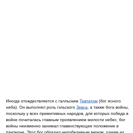
Иногда отождествляется с галльским
Тевтатом
(бог ясного
неба). Он выполнял роль гэльского
Зевса
, а также бога войны,
поскольку у всех примитивных народов, для которых победа в
войне почиталась главным проявлением милости небес, бог
войны неизменно занимал главенствующее положение в
пантеоне. Этот бог обладал непобедимым мечом, одним из