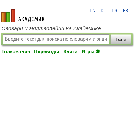
EN
DE
ES
FR
academic.ru
Словари и энциклопедии на Академике
Найти!
Толкования
Переводы
Книги
Игры ⚽