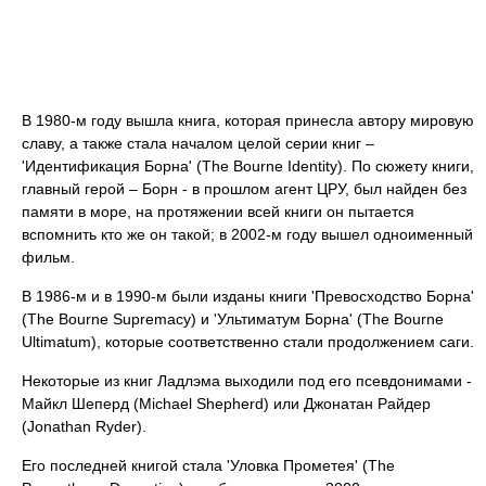
В 1980-м году вышла книга, которая принесла автору мировую
славу, а также стала началом целой серии книг –
'Идентификация Борна' (The Bourne Identity). По сюжету книги,
главный герой – Борн - в прошлом агент ЦРУ, был найден без
памяти в море, на протяжении всей книги он пытается
вспомнить кто же он такой; в 2002-м году вышел одноименный
фильм.
В 1986-м и в 1990-м были изданы книги 'Превосходство Борна'
(The Bourne Supremacy) и 'Ультиматум Борна' (The Bourne
Ultimatum), которые соответственно стали продолжением саги.
Некоторые из книг Ладлэма выходили под его псевдонимами -
Майкл Шеперд (Michael Shepherd) или Джонатан Райдер
(Jonathan Ryder).
Его последней книгой стала 'Уловка Прометея' (The