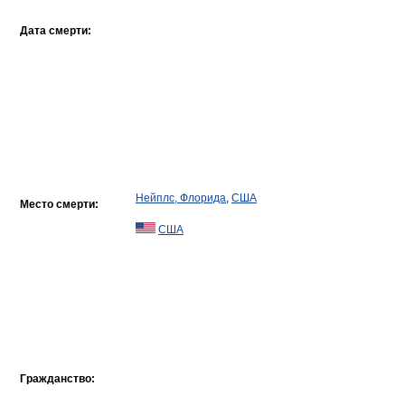
Дата смерти:
Нейплс, Флорида
,
США
Место смерти:
США
Гражданство: