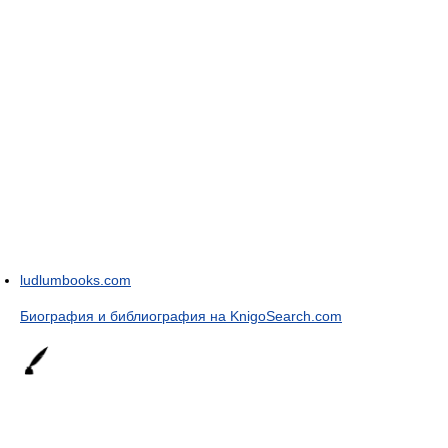
ludlumbooks.com
Биография и библиография на KnigoSearch.com