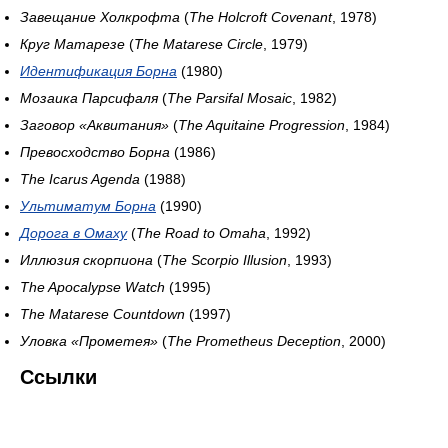
Завещание Холкрофта
(
The Holcroft Covenant
, 1978)
Круг Матарезе
(
The Matarese Circle
, 1979)
Идентификация Борна
(1980)
Мозаика Парсифаля
(
The Parsifal Mosaic
, 1982)
Заговор «Аквитания»
(
The Aquitaine Progression
, 1984)
Превосходство Борна
(1986)
The Icarus Agenda
(1988)
Ультиматум Борна
(1990)
Дорога в Омаху
(
The Road to Omaha
, 1992)
Иллюзия скорпиона
(
The Scorpio Illusion
, 1993)
The Apocalypse Watch
(1995)
The Matarese Countdown
(1997)
Уловка «Прометея»
(
The Prometheus Deception
, 2000)
Ссылки