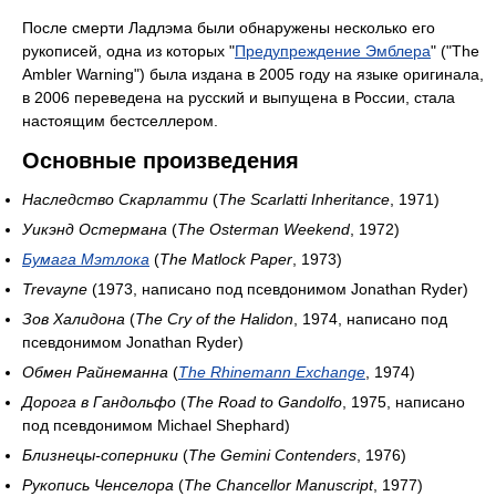
После смерти Ладлэма были обнаружены несколько его
рукописей, одна из которых "
Предупреждение Эмблера
" ("The
Ambler Warning") была издана в 2005 году на языке оригинала,
в 2006 переведена на русский и выпущена в России, стала
настоящим бестселлером.
Основные произведения
Наследство Скарлатти
(
The Scarlatti Inheritance
, 1971)
Уикэнд Остермана
(
The Osterman Weekend
, 1972)
Бумага Мэтлока
(
The Matlock Paper
, 1973)
Trevayne
(1973, написано под псевдонимом Jonathan Ryder)
Зов Халидона
(
The Cry of the Halidon
, 1974, написано под
псевдонимом Jonathan Ryder)
Обмен Райнеманна
(
The Rhinemann Exchange
, 1974)
Дорога в Гандольфо
(
The Road to Gandolfo
, 1975, написано
под псевдонимом Michael Shephard)
Близнецы-соперники
(
The Gemini Contenders
, 1976)
Рукопись Ченселора
(
The Chancellor Manuscript
, 1977)