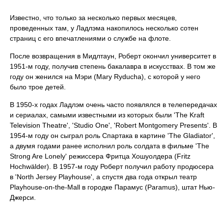
Известно, что только за несколько первых месяцев,
проведенных там, у Ладлэма накопилось несколько сотен
страниц с его впечатлениями о службе на флоте.
После возвращения в Мидлтаун, Роберт окончил университет в
1951-м году, получив степень бакалавра в искусствах. В том же
году он женился на Мэри (Mary Ryducha), с которой у него
было трое детей.
В 1950-х годах Ладлэм очень часто появлялся в телепередачах
и сериалах, самыми известными из которых были 'The Kraft
Television Theatre', 'Studio One', 'Robert Montgomery Presents'. В
1954-м году он сыграл роль Спартака в картине 'The Gladiator',
а двумя годами ранее исполнил роль солдата в фильме 'The
Strong Are Lonely' режиссера Фритца Хошуолдера (Fritz
Hochwälder). В 1957-м году Роберт получил работу продюсера
в 'North Jersey Playhouse', а спустя два года открыл театр
Playhouse-on-the-Mall в городке Парамус (Paramus), штат Нью-
Джерси.