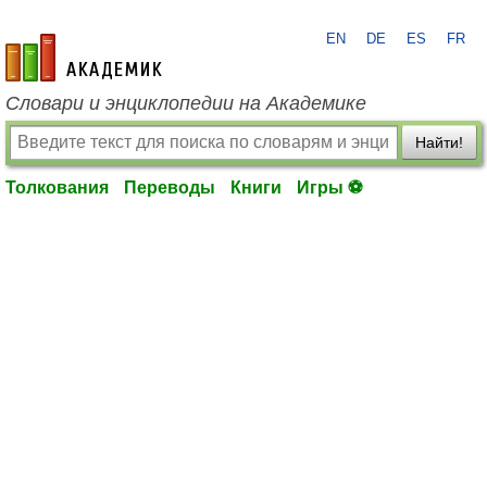
EN
DE
ES
FR
academic.ru
Словари и энциклопедии на Академике
Найти!
Толкования
Переводы
Книги
Игры ⚽