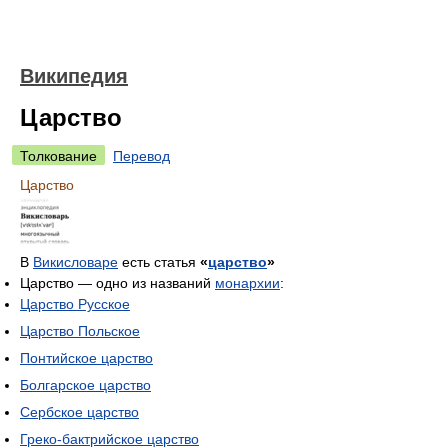
Википедия
Царство
Толкование
Перевод
Царство
В
Викисловаре
есть статья
«
царство
»
Царство — одно из названий
монархии
:
Царство Русское
Царство Польское
Понтийское царство
Болгарское царство
Сербское царство
Греко-бактрийское царство