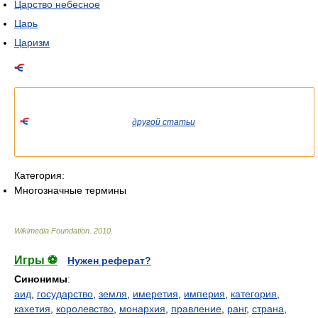
Царство небесное
Царь
Царизм
Список значений слова или словосочетания со ссылками на
соответствующие статьи.
Если вы попали сюда из
другой статьи
Википедии, пожалуйста,
вернитесь и уточните ссылку так, чтобы она указывала на
статью.
Категория:
Многозначные термины
Wikimedia Foundation
.
2010
.
Игры ⚽
Нужен реферат?
Синонимы
:
аид
,
государство
,
земля
,
имеретия
,
империя
,
категория
,
кахетия
,
королевство
,
монархия
,
правление
,
ранг
,
страна
,