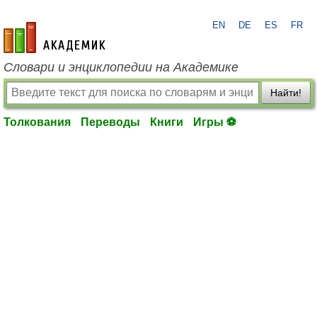
EN
DE
ES
FR
academic.ru
Словари и энциклопедии на Академике
Найти!
Толкования
Переводы
Книги
Игры ⚽