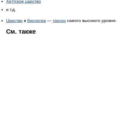
Хеттское царство
и т.д.
Царство
в
биологии
—
таксон
самого высокого уровня.
См. также