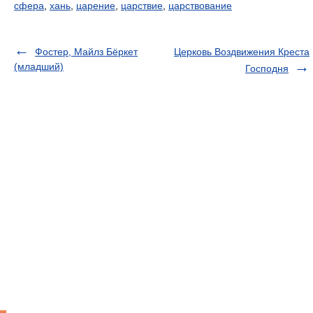
сфера
,
хань
,
царение
,
царствие
,
царствование
Фостер, Майлз Бёркет
Церковь Воздвижения Креста
(младший)
Господня