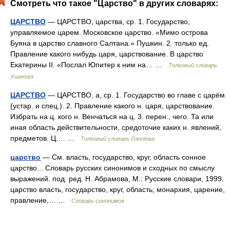
Смотреть что такое "Царство" в других словарях:
ЦАРСТВО
— ЦАРСТВО, царства, ср. 1. Государство,
управляемое царем. Московское царство. «Мимо острова
Буяна в царство славного Салтана.» Пушкин. 2. только ед.
Правление какого нибудь царя, царствование. В царство
Екатерины II. «Послал Юпитер к ним на… …
Толковый словарь
Ушакова
ЦАРСТВО
— ЦАРСТВО, а, ср. 1. Государство во главе с царём
(устар. и спец.). 2. Правление какого н. царя, царствование.
Избрать на ц. кого н. Венчаться на ц. 3. перен., чего. Та или
иная область действительности, средоточие каких н. явлений,
предметов. Ц.… …
Толковый словарь Ожегова
царство
— См. власть, государство, круг, область сонное
царство... Словарь русских синонимов и сходных по смыслу
выражений. под. ред. Н. Абрамова, М.: Русские словари, 1999.
царство власть, государство, круг, область; монархия, царение,
правление,… …
Словарь синонимов