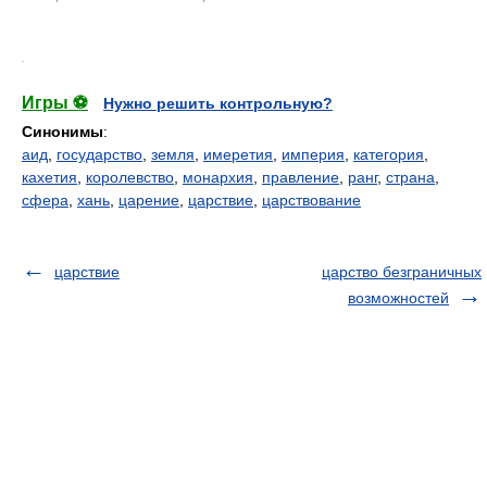
.
Игры ⚽
Нужно решить контрольную?
Синонимы
:
аид
,
государство
,
земля
,
имеретия
,
империя
,
категория
,
кахетия
,
королевство
,
монархия
,
правление
,
ранг
,
страна
,
сфера
,
хань
,
царение
,
царствие
,
царствование
царствие
царство безграничных
возможностей