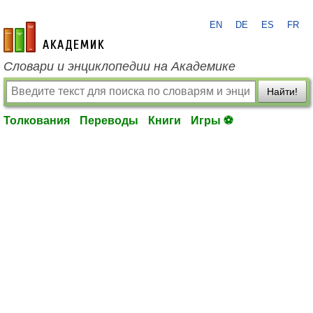
EN
DE
ES
FR
academic.ru
Словари и энциклопедии на Академике
Найти!
Толкования
Переводы
Книги
Игры ⚽