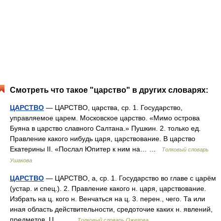
Смотреть что такое "царство" в других словарях:
ЦАРСТВО
— ЦАРСТВО, царства, ср. 1. Государство,
управляемое царем. Московское царство. «Мимо острова
Буяна в царство славного Салтана.» Пушкин. 2. только ед.
Правление какого нибудь царя, царствование. В царство
Екатерины II. «Послал Юпитер к ним на… …
Толковый словарь
Ушакова
ЦАРСТВО
— ЦАРСТВО, а, ср. 1. Государство во главе с царём
(устар. и спец.). 2. Правление какого н. царя, царствование.
Избрать на ц. кого н. Венчаться на ц. 3. перен., чего. Та или
иная область действительности, средоточие каких н. явлений,
предметов. Ц.… …
Толковый словарь Ожегова