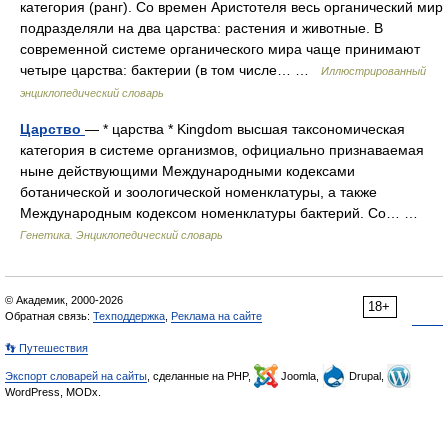
категория (ранг). Со времен Аристотеля весь органический мир
подразделяли на два царства: растения и животные. В
современной системе органического мира чаще принимают
четыре царства: бактерии (в том числе… …
Иллюстрированный
энциклопедический словарь
Царство
— * царства * Kingdom высшая таксономическая
категория в системе организмов, официально признаваемая
ныне действующими Международными кодексами
ботанической и зоологической номенклатуры, а также
Международным кодексом номенклатуры бактерий. Со… …
Генетика. Энциклопедический словарь
© Академик, 2000-2026
18+
Обратная связь:
Техподдержка
,
Реклама на сайте
👣 Путешествия
Экспорт словарей на сайты
, сделанные на PHP,
Joomla,
Drupal,
WordPress, MODx.