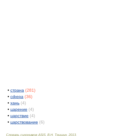
•
страна
(281)
•
сфера
(36)
•
хань
(4)
•
царение
(4)
•
царствие
(4)
•
царствование
(6)
Словарь синонимов ASIS.
В.Н. Тришин
.
2013
.