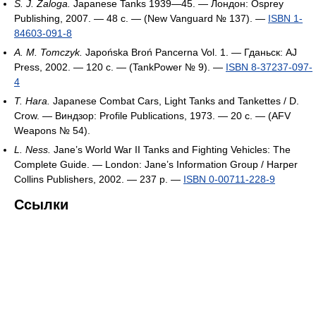
S. J. Zaloga.
Japanese Tanks 1939—45. — Лондон: Osprey
Publishing, 2007. — 48 с. — (New Vanguard № 137). —
ISBN 1-
84603-091-8
A. M. Tomczyk.
Japońska Broń Pancerna Vol. 1. — Гданьск: AJ
Press, 2002. — 120 с. — (TankPower № 9). —
ISBN 8-37237-097-
4
T. Hara.
Japanese Combat Cars, Light Tanks and Tankettes / D.
Crow. — Виндзор: Profile Publications, 1973. — 20 с. — (AFV
Weapons № 54).
L. Ness.
Jane’s World War II Tanks and Fighting Vehicles: The
Complete Guide. — London: Jane’s Information Group / Harper
Collins Publishers, 2002. — 237 p. —
ISBN 0-00711-228-9
Ссылки