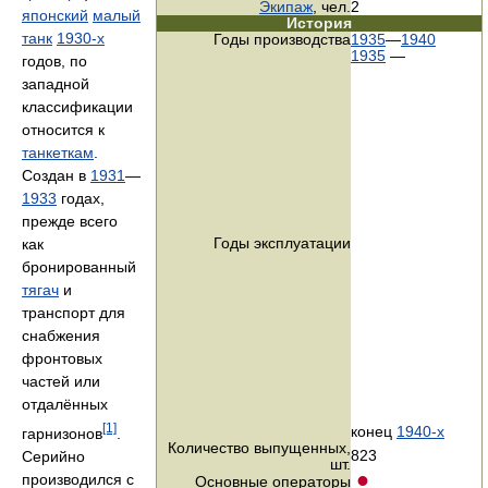
Экипаж
, чел.
2
японский
малый
История
танк
1930-х
Годы производства
1935
—
1940
1935
—
годов, по
западной
классификации
относится к
танкеткам
.
Создан в
1931
—
1933
годах,
прежде всего
Годы эксплуатации
как
бронированный
тягач
и
транспорт для
снабжения
фронтовых
частей или
отдалённых
[1]
конец
1940-х
гарнизонов
.
Количество выпущенных,
823
Серийно
шт.
производился с
Основные операторы