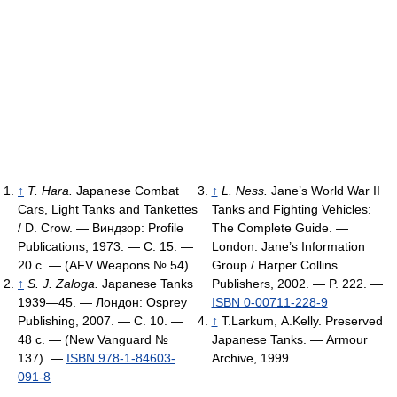
↑
T. Hara.
Japanese Combat
↑
L. Ness.
Jane’s World War II
Cars, Light Tanks and Tankettes
Tanks and Fighting Vehicles:
/ D. Crow. — Виндзор: Profile
The Complete Guide. —
Publications, 1973. — С. 15. —
London: Jane’s Information
20 с. — (AFV Weapons № 54).
Group / Harper Collins
↑
S. J. Zaloga.
Japanese Tanks
Publishers, 2002. — P. 222. —
1939—45. — Лондон: Osprey
ISBN 0-00711-228-9
Publishing, 2007. — С. 10. —
↑
T.Larkum, A.Kelly. Preserved
48 с. — (New Vanguard №
Japanese Tanks. — Armour
137). —
ISBN 978-1-84603-
Archive, 1999
091-8