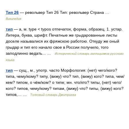
Тип 26
— револьвер Тип 26 Тип: револьвер Страна …
Википедия
тип
— а, м. type < typos отпечаток, форма, образец. 1. устар.
Литера, буква, шрифт. Печатные же грыдарованные листы
доселе называлися их фряжскою работою. Откуду же оный
грыдар и тип его начало свое в России получило, того
заподлинно ведать… …
Исторический словарь галлицизмов русского
языка
тип
— сущ., м., употр. часто Морфология: (нет) чего/кого?
типа, чему/кому? типу, (вижу) что? тип, (вижу) кого? типа, чем/
кем? типом, о чём/ком? о типе; мн. что/кто? типы, (нет) чего/
кого? типов, чему/кому? типам, (вижу) что? типы, (вижу) кого?
типов,… …
Толковый словарь Дмитриева