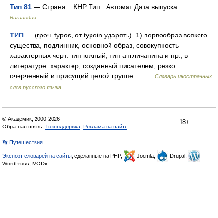
Тип 81
— Страна: КНР Тип: Автомат Дата выпуска …
Википедия
ТИП
— (греч. typos, от typein ударять). 1) первообраз всякого
существа, подлинник, основной образ, совокупность
характерных черт: тип южный, тип англичанина и пр.; в
литературе: характер, созданный писателем, резко
очерченный и присущий целой группе… …
Словарь иностранных
слов русского языка
© Академик, 2000-2026
18+
Обратная связь:
Техподдержка
,
Реклама на сайте
👣 Путешествия
Экспорт словарей на сайты
, сделанные на PHP,
Joomla,
Drupal,
WordPress, MODx.