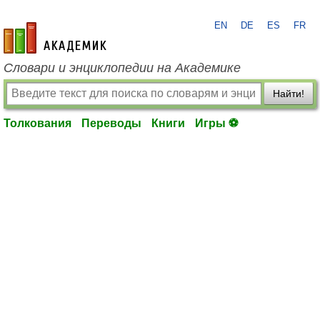
EN
DE
ES
FR
academic.ru
Словари и энциклопедии на Академике
Найти!
Толкования
Переводы
Книги
Игры ⚽