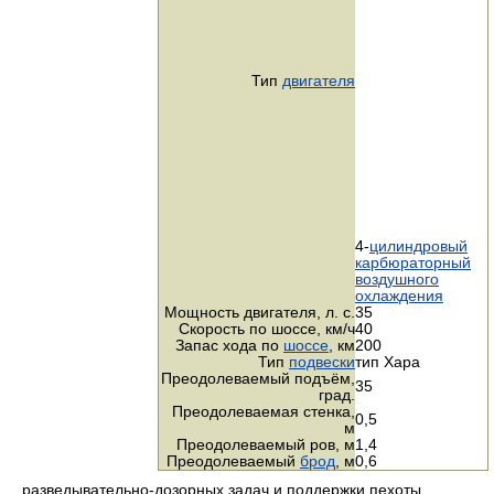
Тип
двигателя
4-
цилиндровый
карбюраторный
воздушного
охлаждения
Мощность двигателя,
л. с.
35
Скорость по шоссе,
км/ч
40
Запас хода по
шоссе
, км
200
Тип
подвески
тип Хара
Преодолеваемый подъём,
35
град.
Преодолеваемая стенка,
0,5
м
Преодолеваемый ров, м
1,4
Преодолеваемый
брод
, м
0,6
разведывательно-дозорных задач и поддержки пехоты.