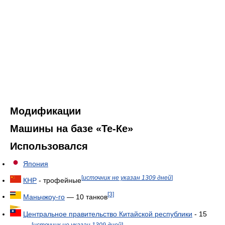
Модификации
Машины на базе «Те-Ке»
Использовался
Япония
[
источник не указан 1309 дней
]
КНР
- трофейные
[3]
Маньчжоу-го
— 10 танков
Центральное правительство Китайской республики
- 15
[
источник не указан 1309 дней
]