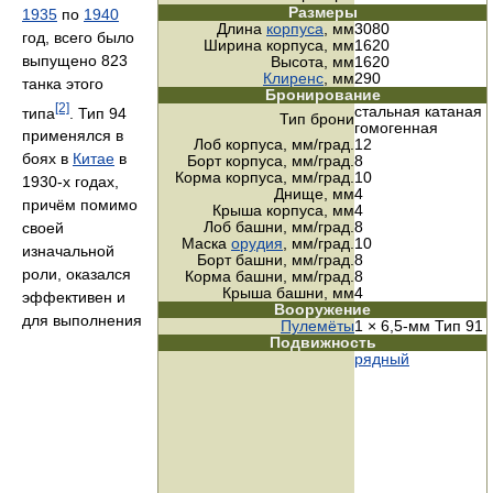
Размеры
1935
по
1940
Длина
корпуса
, мм
3080
год, всего было
Ширина корпуса, мм
1620
выпущено 823
Высота, мм
1620
Клиренс
, мм
290
танка этого
Бронирование
[2]
стальная катаная
типа
. Тип 94
Тип брони
гомогенная
применялся в
Лоб корпуса,
мм/град.
12
боях в
Китае
в
Борт корпуса,
мм/град.
8
Корма корпуса,
мм/град.
10
1930-х годах,
Днище, мм
4
причём помимо
Крыша корпуса, мм
4
Лоб башни,
мм/град.
8
своей
Маска
орудия
,
мм/град.
10
изначальной
Борт башни,
мм/град.
8
роли, оказался
Корма башни,
мм/град.
8
Крыша башни, мм
4
эффективен и
Вооружение
для выполнения
Пулемёты
1 × 6,5-мм Тип 91
Подвижность
рядный