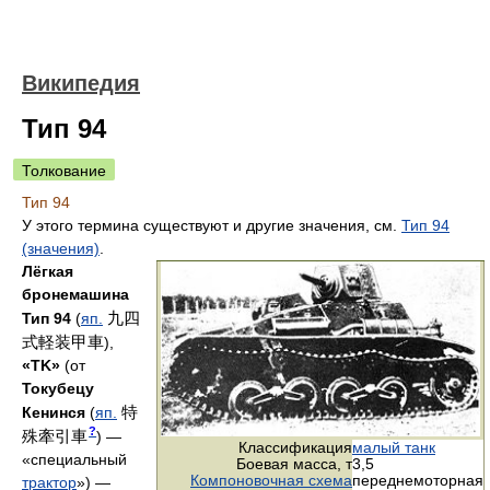
Википедия
Тип 94
Толкование
Тип 94
У этого термина существуют и другие значения, см.
Тип 94
(значения)
.
Лёгкая
бронемашина
九四
Тип 94
(
яп.
式軽装甲車
),
«TK»
(от
Токубецу
特
Кенинся
(
яп.
?
殊牽引車
)
—
Классификация
малый танк
«специальный
Боевая масса, т
3,5
Компоновочная схема
переднемоторная
трактор
») —