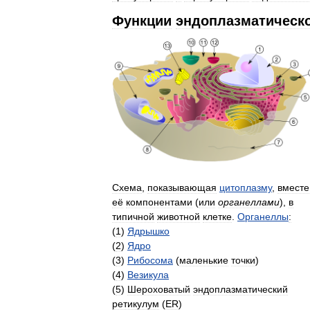
Функции
эндоплазматическ
Схема
,
показывающая
цитоплазму
,
вместе
её
компонентами
(
или
органеллами
),
в
типичной
животной
клетке
.
Органеллы
:
(
1
)
Ядрышко
(
2
)
Ядро
(
3
)
Рибосома
(
маленькие
точки
)
(
4
)
Везикула
(
5
)
Шероховатый
эндоплазматический
ретикулум
(
ER
)