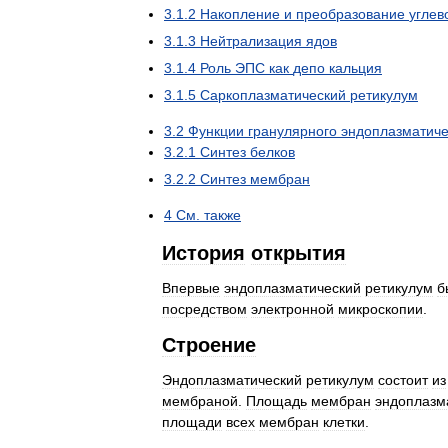
3
.
1
.
2
Накопление
и
преобразование
углев
3
.
1
.
3
Нейтрализация
ядов
3
.
1
.
4
Роль
ЭПС
как
депо
кальция
3
.
1
.
5
Саркоплазматический
ретикулум
3
.
2
Функции
гранулярного
эндоплазматиче
3
.
2
.
1
Синтез
белков
3
.
2
.
2
Синтез
мембран
4
См
.
также
История
открытия
Впервые
эндоплазматический
ретикулум
б
посредством
электронной
микроскопии
.
Строение
Эндоплазматический
ретикулум
состоит
из
мембраной
.
Площадь
мембран
эндоплазм
площади
всех
мембран
клетки
.