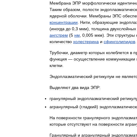
Мембрана
ЭПР
морфологически
идентичн
Таким
образом
,
полости
эндоплазматическ
ядерной
оболочки
.
Мембраны
ЭПС
обеспе
концентрации
.
Нити
,
образующие
эндопла
(
иногда
до
0
,
3
мкм
),
толщина
двухслойных
ангстрем
(
5
нм
,
0
,
005
мкм
).
Эти
структуры
количество
холестерина
и
сфинголипидов
Трубочки
,
диаметр
которых
колеблется
в
п
функция
—
осуществление
коммуникации
клетки
.
Эндоплазматический
ретикулум
не
являет
Выделяют
два
вида
ЭПР:
гранулярный
эндоплазматический
ретикул
агранулярный
(
гладкий
)
эндоплазматическ
На
поверхности
гранулярного
эндоплазмат
которые
отсутствуют
на
поверхности
агран
Гранулярный
и
агранулярный
эндоплазмат