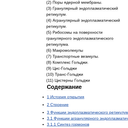
(
2
)
Поры
ядерной
мембраны
.
(
3
)
Гранулярный
эндоплазматический
ретикулум
.
(
4
)
Агранулярный
эндоплазматический
ретикулум
.
(
5
)
Рибосомы
на
поверхности
гранулярного
эндоплазматического
ретикулума
.
(
6
)
Макромолекулы
(
7
)
Транспортные
везикулы
.
(
8
)
Комплекс
Гольджи
.
(
9
)
Цис
-
Гольджи
(
10
)
Транс
-
Гольджи
(
11
)
Цистерны
Гольджи
Содержание
1
История
открытия
2
Строение
3
Функции
эндоплазматического
ретикулу
3
.
1
Функции
агранулярного
эндоплазматич
3
.
1
.
1
Синтез
гормонов