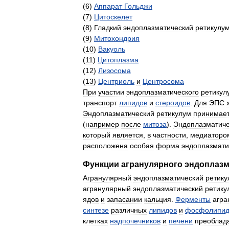
(
6
)
Аппарат
Гольджи
(
7
)
Цитоскелет
(
8
)
Гладкий
эндоплазматический
ретикулу
(
9
)
Митохондрия
(
10
)
Вакуоль
(
11
)
Цитоплазма
(
12
)
Лизосома
(
13
)
Центриоль
и
Центросома
При
участии
эндоплазматического
ретикул
транспорт
липидов
и
стероидов
.
Для
ЭПС
Эндоплазматический
ретикулум
принимае
(
например
после
митоза
).
Эндоплазматиче
который
является
,
в
частности
,
медиаторо
расположена
особая
форма
эндоплазмати
Функции
агранулярного
эндоплазм
Агранулярный
эндоплазматический
ретику
агранулярный
эндоплазматический
ретику
ядов
и
запасании
кальция
.
Ферменты
агра
синтезе
различных
липидов
и
фосфолипид
клетках
надпочечников
и
печени
преоблад