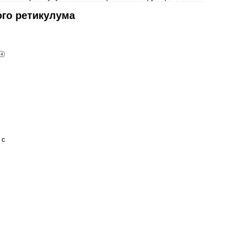
ого
ретикулума
с