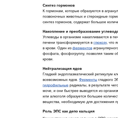
Синтез
гормонов
К
гормонам
,
которые
образуются
в
аграну
позвоночных
животных
и
стероидные
горм
синтез
гормонов
,
содержат
большое
колич
Накопление
и
преобразование
углевод
Углеводы
в
организме
накапливаются
в
пе
печени
трансформируется
в
глюкозу
,
что
я
в
крови
.
Один
из
ферментов
агранулярног
фосфата
,
фосфогруппу
,
позволяя
таким
о
крови
.
Нейтрализация
ядов
Гладкий
эндоплазматический
ретикулум
кл
всевозможных
ядов
.
Ферменты
гладкого
Э
гидрофильные
радикалы
,
в
результате
чег
моче
,
и
они
быстрее
выводятся
из
организ
или
алкоголя
образуется
большее
количес
вещества
,
необходимую
для
достижения
п
Роль
ЭПС
как
депо
кальция