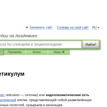
Запомнить сайт
Словарь на свой сайт
RU
едии на Академике
Найти!
Переводы
Книги
Игры ⚽
етикулум
лат
.
reticulum
—
сеточка
)
или
эндоплазматическая
сеть
иотической
клетки
,
представляющий
собой
разветвлённую
ённых
полостей
,
пузырьков
и
канальцев
.