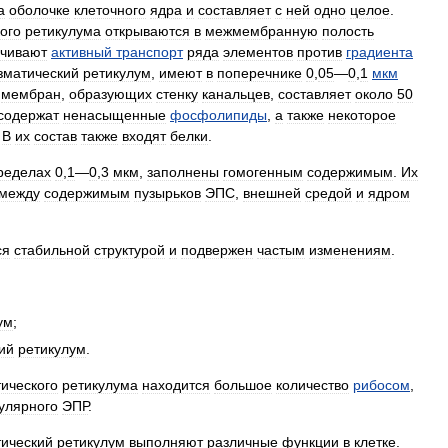
а
оболочке
клеточного
ядра
и
составляет
с
ней
одно
целое
.
ого
ретикулума
открываются
в
межмембранную
полость
чивают
активный
транспорт
ряда
элементов
против
градиента
зматический
ретикулум
,
имеют
в
поперечнике
0
,
05
—
0
,
1
мкм
мембран
,
образующих
стенку
канальцев
,
составляет
около
50
содержат
ненасыщенные
фосфолипиды
,
а
также
некоторое
.
В
их
состав
также
входят
белки
.
ределах
0
,
1
—
0
,
3
мкм
,
заполнены
гомогенным
содержимым
.
Их
между
содержимым
пузырьков
ЭПС
,
внешней
средой
и
ядром
ся
стабильной
структурой
и
подвержен
частым
изменениям
.
ум
;
ий
ретикулум
.
ического
ретикулума
находится
большое
количество
рибосом
,
улярного
ЭПР
.
ический
ретикулум
выполняют
различные
функции
в
клетке
.