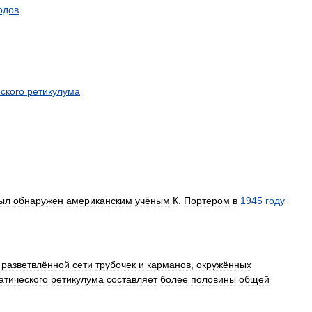
одов
ского
ретикулума
ыл
обнаружен
американским
учёным
К
.
Портером
в
1945
году
разветвлённой
сети
трубочек
и
карманов
,
окружённых
атического
ретикулума
составляет
более
половины
общей