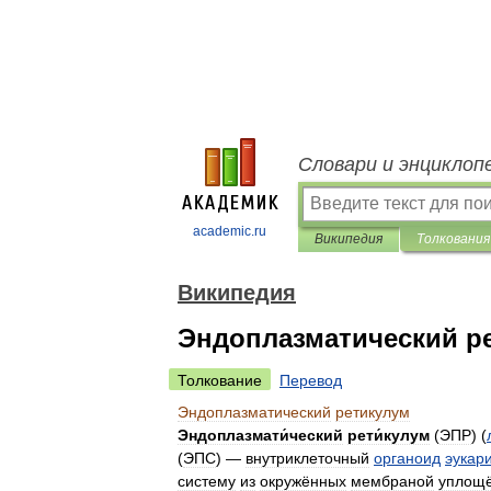
Словари и энциклоп
academic.ru
Википедия
Толкования
Википедия
Эндоплазматический р
Толкование
Перевод
Эндоплазматический
ретикулум
Эндоплазмати́ческий
рети́кулум
(
ЭПР
) (
(
ЭПС
) —
внутриклеточный
органоид
эукар
систему
из
окружённых
мембраной
уплощ