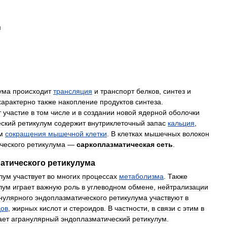
м
ума
происходит
трансляция
и
транспорт
белков
,
синтез
и
характерно
также
накопление
продуктов
синтеза
.
т
участие
в
том
числе
и
в
создании
новой
ядерной
оболочки
ский
ретикулум
содержит
внутриклеточный
запас
кальция
,
м
сокращения
мышечной
клетки
.
В
клетках
мышечных
волокон
ческого
ретикулума
—
саркоплазматическая
сеть
.
атического
ретикулума
лум
участвует
во
многих
процессах
метаболизма
.
Также
лум
играет
важную
роль
в
углеводном
обмене
,
нейтрализации
нулярного
эндоплазматического
ретикулума
участвуют
в
ов
,
жирных
кислот
и
стероидов
.
В
частности
,
в
связи
с
этим
в
ает
агранулярный
эндоплазматический
ретикулум
.