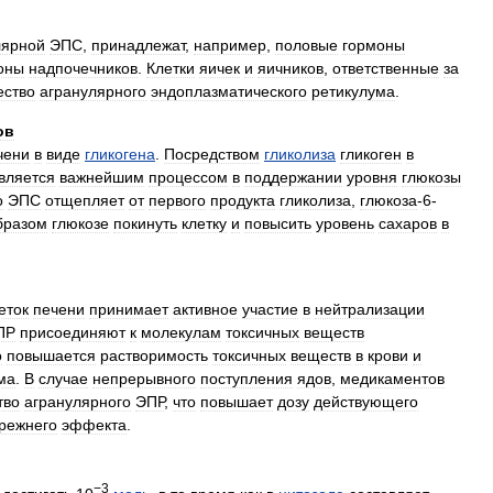
лярной
ЭПС
,
принадлежат
,
например
,
половые
гормоны
оны
надпочечников
.
Клетки
яичек
и
яичников
,
ответственные
за
ество
агранулярного
эндоплазматического
ретикулума
.
ов
чени
в
виде
гликогена
.
Посредством
гликолиза
гликоген
в
вляется
важнейшим
процессом
в
поддержании
уровня
глюкозы
о
ЭПС
отщепляет
от
первого
продукта
гликолиза
,
глюкоза
-
6
-
бразом
глюкозе
покинуть
клетку
и
повысить
уровень
сахаров
в
еток
печени
принимает
активное
участие
в
нейтрализации
ПР
присоединяют
к
молекулам
токсичных
веществ
о
повышается
растворимость
токсичных
веществ
в
крови
и
ма
.
В
случае
непрерывного
поступления
ядов
,
медикаментов
тво
агранулярного
ЭПР
,
что
повышает
дозу
действующего
режнего
эффекта
.
−3