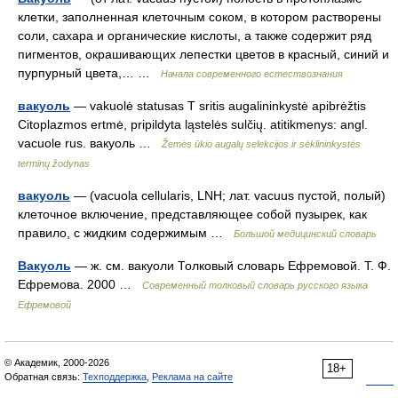
клетки, заполненная клеточным соком, в котором растворены
соли, сахара и органические кислоты, а также содержит ряд
пигментов, окрашивающих лепестки цветов в красный, синий и
пурпурный цвета,… …
Начала современного естествознания
вакуоль
— vakuolė statusas T sritis augalininkystė apibrėžtis
Citoplazmos ertmė, pripildyta ląstelės sulčių. atitikmenys: angl.
vacuole rus. вакуоль …
Žemės ūkio augalų selekcijos ir sėklininkystės
terminų žodynas
вакуоль
— (vacuola cellularis, LNH; лат. vacuus пустой, полый)
клеточное включение, представляющее собой пузырек, как
правило, с жидким содержимым …
Большой медицинский словарь
Вакуоль
— ж. см. вакуоли Толковый словарь Ефремовой. Т. Ф.
Ефремова. 2000 …
Современный толковый словарь русского языка
Ефремовой
© Академик, 2000-2026
18+
Обратная связь:
Техподдержка
,
Реклама на сайте