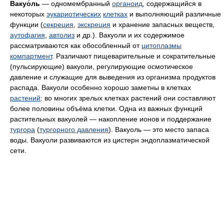
Вакуо́ль
— одномембранный
органоид
, содержащийся в
некоторых
эукариотических
клетках
и выполняющий различные
функции (
секреция
,
экскреция
и хранение запасных веществ,
аутофагия
,
автолиз
и др.). Вакуоли и их содержимое
рассматриваются как обособленный от
цитоплазмы
компартмент
. Различают пищеварительные и сократительные
(пульсирующие) вакуоли, регулирующие осмотическое
давление и служащие для выведения из организма продуктов
распада. Вакуоли особенно хорошо заметны в клетках
растений
: во многих зрелых клетках растений они составляют
более половины объёма клетки. Одна из важных функций
растительных вакуолей — накопление ионов и поддержание
тургора
(
тургорного давления
). Вакуоль — это место запаса
воды. Вакуоли развиваются из цистерн эндоплазматической
сети.