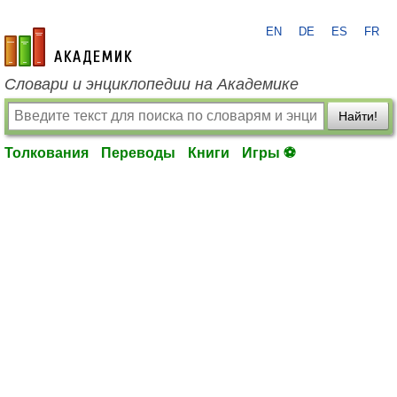
EN
DE
ES
FR
academic.ru
Словари и энциклопедии на Академике
Найти!
Толкования
Переводы
Книги
Игры ⚽