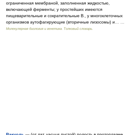
ограниченная мембраной, заполненная жидкостью,
включающей ферменты; у простейших имеются
пищеварительные и сократительные В., у многоклеточных
организмов аутофагирующие (вторичные лизосомы) и… …
Молекулярная биология и генетика. Толковый словарь.
Вакуоль
— (от лат. vacuus пустой) полость в протоплазме