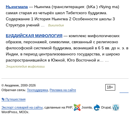
Ньингмапа
— Ньингма (транслитерация: (bKa ) rNying ma)
самая старая из четырёх школ Тибетского буддизма.
Содержание 1 История Ньингма 2 Особенности школы 3
Структура учений …
Википедия
БУДДИЙСКАЯ МИФОЛОГИЯ
— комплекс мифологических
образов, персонажей, символики, связанный с религиозно
философской системой буддизма, возникшей в 6 5 вв. до н. э. в
Индии, в период централизованного государства, и широко
распространившейся в Южной, Юго Восточной и… …
Энциклопедия мифологии
© Академик, 2000-2026
18+
Обратная связь:
Техподдержка
,
Реклама на сайте
👣 Путешествия
Экспорт словарей на сайты
, сделанные на PHP,
Joomla,
Drupal,
WordPress, MODx.