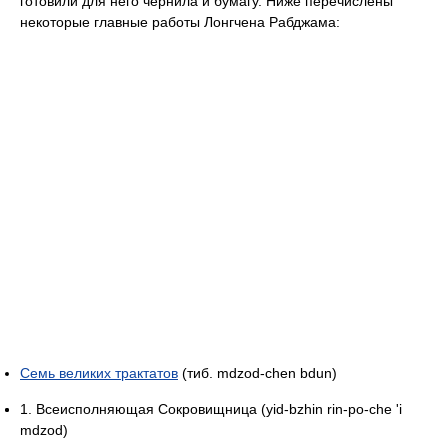
готовили для него чернила и бумагу. Ниже перечислены
некоторые главные работы Лонгчена Рабджама:
Семь великих трактатов
(тиб. mdzod-chen bdun)
1. Всеисполняющая Сокровищница (yid-bzhin rin-po-che 'i
mdzod)