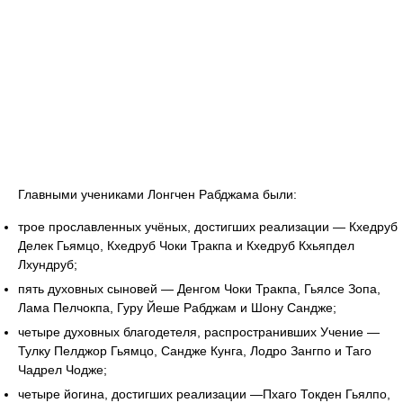
Главными учениками Лонгчен Рабджама были:
трое прославленных учёных, достигших реализации — Кхедруб
Делек Гьямцо, Кхедруб Чоки Тракпа и Кхедруб Кхьяпдел
Лхундруб;
пять духовных сыновей — Денгом Чоки Тракпа, Гьялсе Зопа,
Лама Пелчокпа, Гуру Йеше Рабджам и Шону Сандже;
четыре духовных благодетеля, распространивших Учение —
Тулку Пелджор Гьямцо, Сандже Кунга, Лодро Зангпо и Таго
Чадрел Чодже;
четыре йогина, достигших реализации —Пхаго Токден Гьялпо,