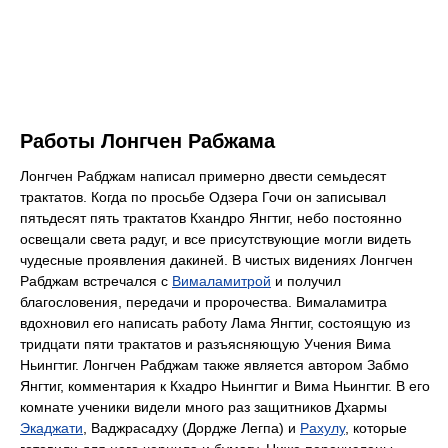
Работы Лонгчен Рабжама
Лонгчен Рабджам написал примерно двести семьдесят
трактатов. Когда по просьбе Одзера Гочи он записывал
пятьдесят пять трактатов Кхандро Янгтиг, небо постоянно
освещали света радуг, и все присутствующие могли видеть
чудесные проявления дакиней. В чистых видениях Лонгчен
Рабджам встречался с
Вималамитрой
и получил
благословения, передачи и пророчества. Вималамитра
вдохновил его написать работу Лама Янгтиг, состоящую из
тридцати пяти трактатов и разъясняющую Учения Вима
Ньингтиг. Лонгчен Рабджам также является автором Забмо
Янгтиг, комментария к Кхадро Ньингтиг и Вима Ньингтиг. В его
комнате ученики видели много раз защитников Дхармы
Экаджати
, Ваджрасадху (Дордже Легпа) и
Рахулу
, которые