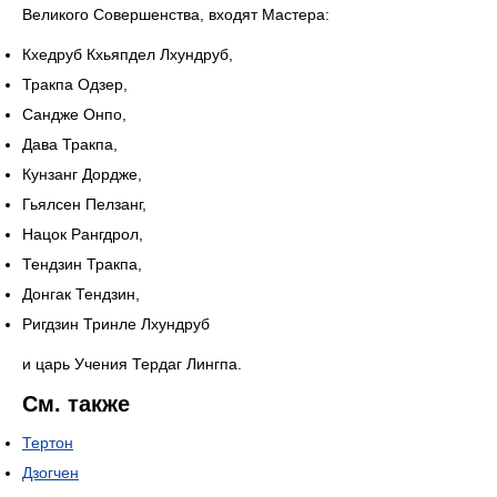
Великого Совершенства, входят Мастера:
Кхедруб Кхьяпдел Лхундруб,
Тракпа Одзер,
Сандже Онпо,
Дава Тракпа,
Кунзанг Дордже,
Гьялсен Пелзанг,
Нацок Рангдрол,
Тендзин Тракпа,
Донгак Тендзин,
Ригдзин Тринле Лхундруб
и царь Учения Тердаг Лингпа.
См. также
Тертон
Дзогчен