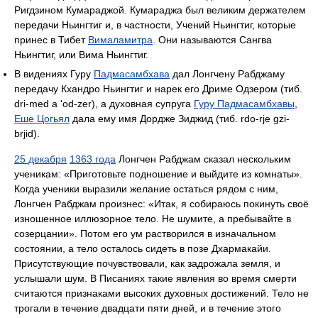
Ригдзином Кумараджой. Кумараджа был великим держателем
передачи Ньингтиг и, в частности, Учений Ньингтиг, которые
принес в Тибет
Вималамитра
. Они называются Сангва
Ньингтиг, или Вима Ньингтиг.
В видениях Гуру
Падмасамбхава
дал Лонгчену Рабджаму
передачу Кхандро Ньингтиг и нарек его Дриме Одзером (тиб.
dri-med a 'od-zer), а духовная супруга
Гуру Падмасамбхавы
,
Еше Цогьял
дала ему имя Дордже Зиджид (тиб. rdo-rje gzi-
brjid).
25 декабря
1363 года
Лонгчен Рабджам сказал нескольким
ученикам: «Приготовьте подношение и выйдите из комнаты».
Когда ученики выразили желание остаться рядом с ним,
Лонгчен Рабджам произнес: «Итак, я собираюсь покинуть своё
изношенное иллюзорное тело. Не шумите, а пребывайте в
созерцании». Потом его ум растворился в изначальном
состоянии, а тело осталось сидеть в позе Дхармакайи.
Присутствующие почувствовали, как задрожала земля, и
услышали шум. В Писаниях такие явления во время смерти
считаются признаками высоких духовных достижений. Тело не
трогали в течение двадцати пяти дней, и в течение этого