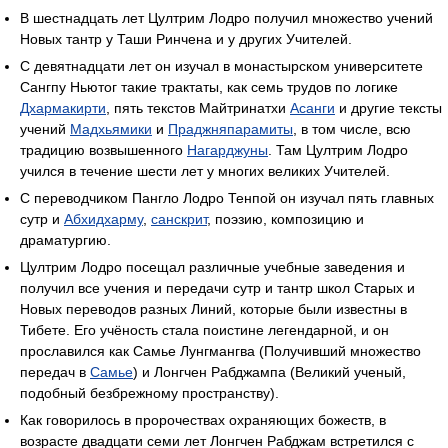
В шестнадцать лет Цултрим Лодро получил множество учений
Новых тантр у Таши Ринчена и у других Учителей.
С девятнадцати лет он изучал в монастырском университете
Сангпу Ньютог такие трактаты, как семь трудов по логике
Дхармакирти
, пять текстов Майтринатхи
Асанги
и другие тексты
учений
Мадхьямики
и
Праджняпарамиты
, в том числе, всю
традицию возвышенного
Нагарджуны
. Там Цултрим Лодро
учился в течение шести лет у многих великих Учителей.
С переводчиком Пангло Лодро Тенпой он изучал пять главных
сутр и
Абхидхарму
,
санскрит
, поэзию, композицию и
драматургию.
Цултрим Лодро посещал различные учебные заведения и
получил все учения и передачи сутр и тантр школ Старых и
Новых переводов разных Линий, которые были известны в
Тибете. Его учёность стала поистине легендарной, и он
прославился как Самье Лунгмангва (Получивший множество
передач в
Самье
) и Лонгчен Рабджампа (Великий ученый,
подобный безбрежному пространству).
Как говорилось в пророчествах охраняющих божеств, в
возрасте двадцати семи лет Лонгчен Рабджам встретился с