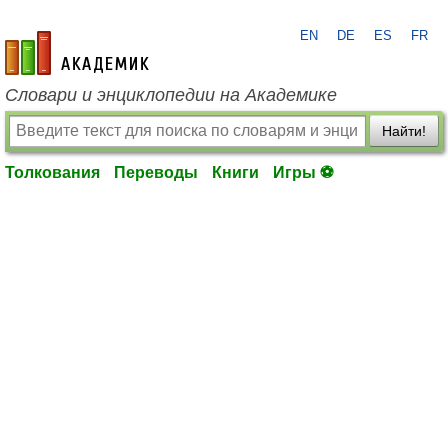
EN
DE
ES
FR
academic.ru
Словари и энциклопедии на Академике
Найти!
Толкования
Переводы
Книги
Игры ⚽