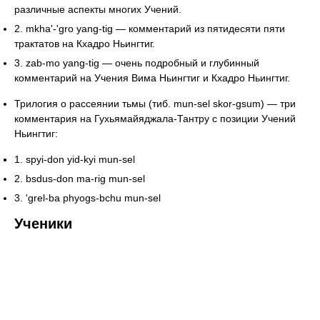
различные аспекты многих Учений.
2. mkha'-'gro yang-tig — комментарий из пятидесяти пяти
трактатов на Кхадро Ньингтиг.
3. zab-mo yang-tig — очень подробный и глубинный
комментарий на Учения Вима Ньингтиг и Кхадро Ньингтиг.
Трилогия о рассеянии тьмы (тиб. mun-sel skor-gsum) — три
комментария на Гухьямайяджала-Тантру с позиции Учений
Ньингтиг:
1. spyi-don yid-kyi mun-sel
2. bsdus-don ma-rig mun-sel
3. 'grel-ba phyogs-bchu mun-sel
Ученики