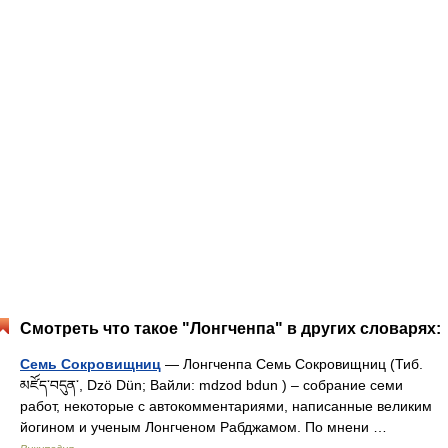
Смотреть что такое "Лонгченпа" в других словарях:
Семь Сокровищниц
— Лонгченпа Семь Сокровищниц (Тиб.
མཛོད་བདུན་, Dzö Dün; Вайли: mdzod bdun ) – собрание семи
работ, некоторые с автокомментариями, написанные великим
йогином и ученым Лонгченом Рабджамом. По мнени …