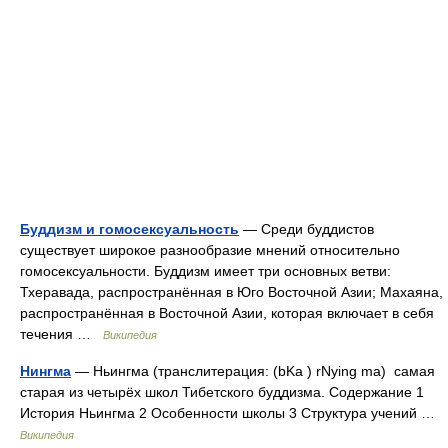
Буддизм и гомосексуальность
— Среди буддистов
существует широкое разнообразие мнений относительно
гомосексуальности. Буддизм имеет три основных ветви:
Тхеравада, распространённая в Юго Восточной Азии; Махаяна,
распространённая в Восточной Азии, которая включает в себя
течения …
Википедия
Нингма
— Ньингма (транслитерация: (bKa ) rNying ma) самая
старая из четырёх школ Тибетского буддизма. Содержание 1
История Ньингма 2 Особенности школы 3 Структура учений …
Википедия