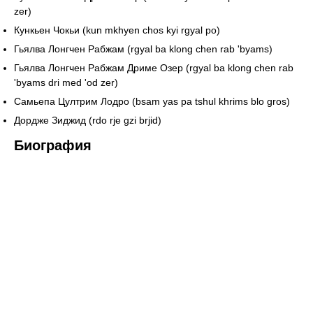
zer)
Кункьен Чокьи (kun mkhyen chos kyi rgyal po)
Гьялва Лонгчен Рабжам (rgyal ba klong chen rab 'byams)
Гьялва Лонгчен Рабжам Дриме Озер (rgyal ba klong chen rab
'byams dri med 'od zer)
Самьепа Цултрим Лодро (bsam yas pa tshul khrims blо gros)
Дордже Зиджид (rdo rje gzi brjid)
Биография