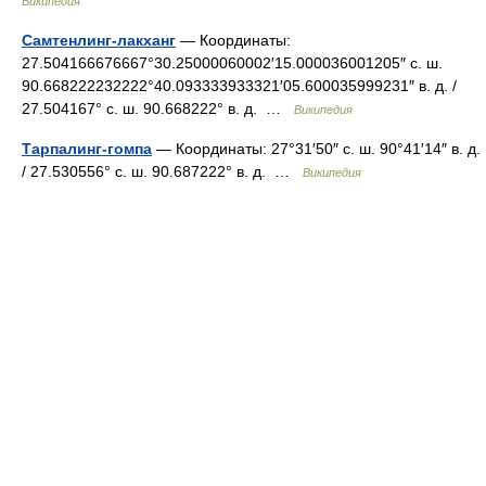
Википедия
Самтенлинг-лакханг
— Координаты:
27.504166676667°30.25000060002′15.000036001205″ с. ш.
90.668222232222°40.093333933321′05.600035999231″ в. д. /
27.504167° с. ш. 90.668222° в. д. …
Википедия
Тарпалинг-гомпа
— Координаты: 27°31′50″ с. ш. 90°41′14″ в. д.
/ 27.530556° с. ш. 90.687222° в. д. …
Википедия