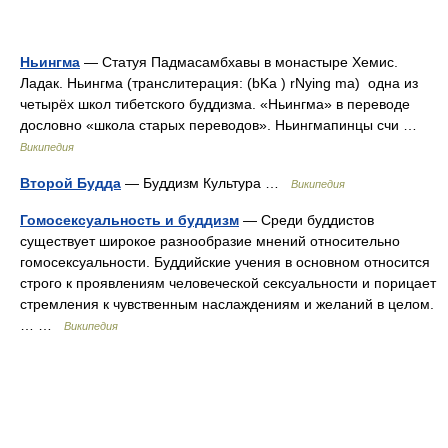
Ньингма
— Статуя Падмасамбхавы в монастыре Хемис.
Ладак. Ньингма (транслитерация: (bKa ) rNying ma) одна из
четырёх школ тибетского буддизма. «Ньингма» в переводе
дословно «школа старых переводов». Ньингмапинцы счи …
Википедия
Второй Будда
— Буддизм Культура …
Википедия
Гомосексуальность и буддизм
— Среди буддистов
существует широкое разнообразие мнений относительно
гомосексуальности. Буддийские учения в основном относится
строго к проявлениям человеческой сексуальности и порицает
стремления к чувственным наслаждениям и желаний в целом.
… …
Википедия