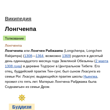
Википедия
Лонгченпа
Толкование
Лонгченпа
Лонгченпа
или
Лонгчен Рабжампа
(Longchenpa, Longchen
Rabjampa) (
1308
—
1364
, возможно
1369
) родился в десятый
день одиннадцатого месяца года Земляной Обезьяны (
2 марта
1308 года
) в деревне Тодтронг в Центральном Тибете. Его
отец, буддийский практик Тен-сунг, был сыном Лхасунга из
семьи Рог. Лхасунг, выдающийся практик школы
Ньингма
,
прожил сто пять лет. Матерью Лонгчена Рабджама была
Соднамгьен из семьи Дром.
Буддизм