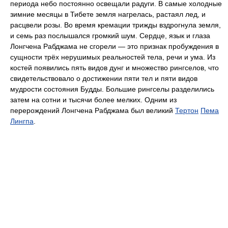
периода небо постоянно освещали радуги. В самые холодные
зимние месяцы в Тибете земля нагрелась, растаял лед, и
расцвели розы. Во время кремации трижды вздрогнула земля,
и семь раз послышался громкий шум. Сердце, язык и глаза
Лонгчена Рабджама не сгорели — это признак пробуждения в
сущности трёх нерушимых реальностей тела, речи и ума. Из
костей появились пять видов дунг и множество рингселов, что
свидетельствовало о достижении пяти тел и пяти видов
мудрости состояния Будды. Большие рингселы разделились
затем на сотни и тысячи более мелких. Одним из
перерождений Лонгчена Рабджама был великий
Тертон
Пема
Лингпа
.