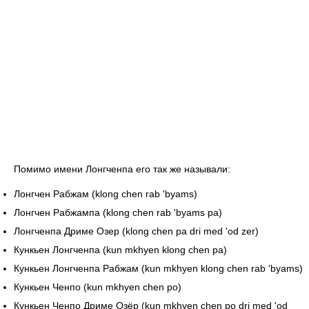
Помимо имени Лонгченпа его так же называли:
Лонгчен Рабжам (klong chen rab 'byams)
Лонгчен Рабжампа (klong chen rab 'byams pa)
Лонгченпа Дриме Озер (klong chen pa dri med 'od zer)
Кункьен Лонгченпа (kun mkhyen klong chen pa)
Кункьен Лонгченпа Рабжам (kun mkhyen klong chen rab 'byams)
Кункьен Ченпо (kun mkhyen chen po)
Кункьен Ченпо Дриме Озёр (kun mkhyen chen po dri med 'od