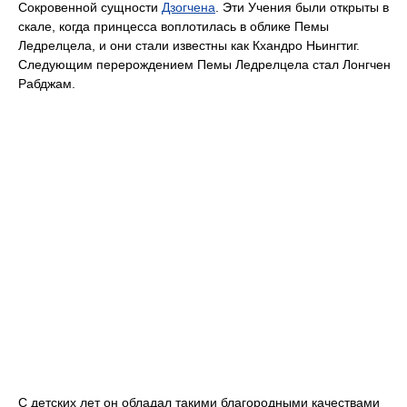
Сокровенной сущности
Дзогчена
. Эти Учения были открыты в
скале, когда принцесса воплотилась в облике Пемы
Ледрелцела, и они стали известны как Кхандро Ньингтиг.
Следующим перерождением Пемы Ледрелцела стал Лонгчен
Рабджам.
С детских лет он обладал такими благородными качествами