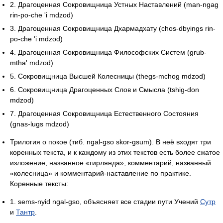
2. Драгоценная Сокровищница Устных Наставлений (man-ngag
rin-po-che 'i mdzod)
3. Драгоценная Сокровищница Дхармадхату (chos-dbyings rin-
po-che 'i mdzod)
4. Драгоценная Сокровищница Философских Систем (grub-
mtha' mdzod)
5. Сокровищница Высшей Колесницы (thegs-mchog mdzod)
6. Сокровищница Драгоценных Слов и Смысла (tshig-don
mdzod)
7. Драгоценная Сокровищница Естественного Состояния
(gnas-lugs mdzod)
Трилогия о покое (тиб. ngal-gso skor-gsum). В неё входят три
коренных текста, и к каждому из этих текстов есть более сжатое
изложение, названное «гирлянда», комментарий, названный
«колесница» и комментарий-наставление по практике.
Коренные тексты:
1. sems-nyid ngal-gso, объясняет все стадии пути Учений
Сутр
и
Тантр
.