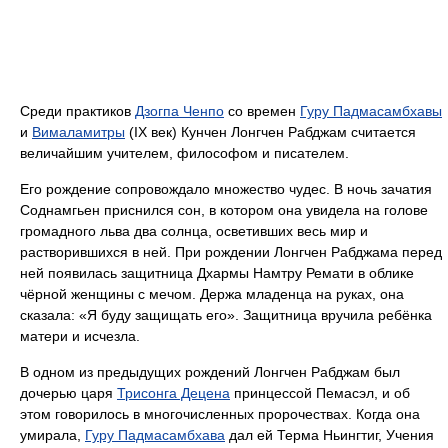
Среди практиков
Дзогпа Ченпо
со времен
Гуру Падмасамбхавы
и
Вималамитры
(IX век) Кунчен Лонгчен Рабджам считается
величайшим учителем, философом и писателем.
Его рождение сопровождало множество чудес. В ночь зачатия
Соднамгьен приснился сон, в котором она увидела на голове
громадного льва два солнца, осветивших весь мир и
растворившихся в ней. При рождении Лонгчен Рабджама перед
ней появилась защитница Дхармы Намтру Ремати в облике
чёрной женщины с мечом. Держа младенца на руках, она
сказала: «Я буду защищать его». Защитница вручила ребёнка
матери и исчезла.
В одном из предыдущих рождений Лонгчен Рабджам был
дочерью царя
Трисонга Децена
принцессой Пемасэл, и об
этом говорилось в многочисленных пророчествах. Когда она
умирала,
Гуру Падмасамбхава
дал ей Терма Ньингтиг, Учения