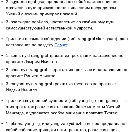
2. sgyu-ma ngal-gso, представляет собой наставление по
отсечению пути привязанности к явлениям посредством
Учений о восьми примерах иллюзий.
3. bsam-gtan ngal-gso, наставление по глубинному пути
самосуществующей естественной мудрости.
Трилогия о самоосвобождении (тиб. rang-grol skor-gsum), дает
наставления по разделу
Семдэ
:
1. sems-nyid rang-grol-трактат из трех глав и наставление по
практике Ламрим Ньингпо.
2. chos-nyid rang-grol — трактат из трех глав и наставление по
практике Ринчен Ньингпо.
3. mnyam-nyid rang-grol трактат из трех глав по практике
Йидзин Ньингпо.
Трилогия внутренней сущности (тиб. yang-tig rnam-gsum) — в
этих трактатах разъясняются важнейшие моменты Учений
Менгагдэ, и уделяется особое внимание практике Тхогел:
1. blа-mа yang-tig, или yang-zab уіd-bzhin nor-bu представляет
собой собрание тридцати пяти трактатов, разъясняющих