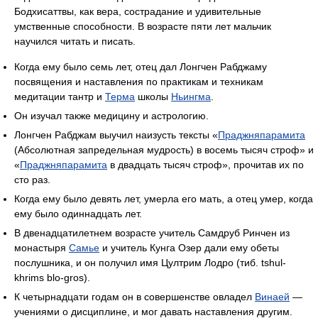
Бодхисаттвы, как вера, сострадание и удивительные
умственные способности. В возрасте пяти лет мальчик
научился читать и писать.
Когда ему было семь лет, отец дал Лонгчен Рабджаму
посвящения и наставления по практикам и техникам
медитации тантр и
Терма
школы
Ньингма
.
Он изучал также медицину и астрологию.
Лонгчен Рабджам выучил наизусть тексты «
Праджняпарамита
(Абсолютная запредельная мудрость) в восемь тысяч строф» и
«
Праджняпарамита
в двадцать тысяч строф», прочитав их по
сто раз.
Когда ему было девять лет, умерла его мать, а отец умер, когда
ему было одиннадцать лет.
В двенадцатилетнем возрасте учитель Самдруб Ринчен из
монастыря
Самье
и учитель Кунга Озер дали ему обеты
послушника, и он получил имя Цултрим Лодро (тиб. tshul-
khrims blo-gros).
К четырнадцати годам он в совершенстве овладел
Винаей
—
учениями о дисциплине, и мог давать наставления другим.