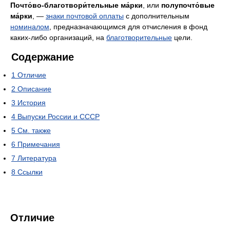
Почто́во-благотвори́тельные ма́рки
, или
полупочто́вые
ма́рки
, —
знаки почтовой оплаты
с дополнительным
номиналом
, предназначающимся для отчисления в фонд
каких-либо организаций, на
благотворительные
цели.
Содержание
1
Отличие
2
Описание
3
История
4
Выпуски России и СССР
5
См. также
6
Примечания
7
Литература
8
Ссылки
Отличие