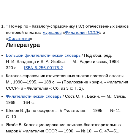
↑
Номер по «Каталогу-справочнику (КС) отечественных знаков
почтовой оплаты»
журналов
«
Филателия СССР
» и
«
Филателия
».
Литература
Большой филателистический словарь
/ Под общ. ред.
Н. И. Владинца и В. А. Якобса. — М.: Радио и связь, 1988. —
320 с. —
ISBN 5-256-00175-2
.
Каталог-справочник отечественных знаков почтовой оплаты. —
М., 1990—1995. — 188 с. — (Приложение к журн. «Филателия
СССР» и «Филателия»: Сб. из 3 т.; Т. 1).
Филателистический словарь
/ Сост. О. Я. Басин. — М.: Связь,
1968. — 164 с.
Шлеев В. Да не оскудеет… // Филателия. — 1995. — № 11. —
С. 10.
Якобс В. Коллекционирование почтово-благотворительных
марок // Филателия СССР. — 1990. — № 10. — С. 47—51.