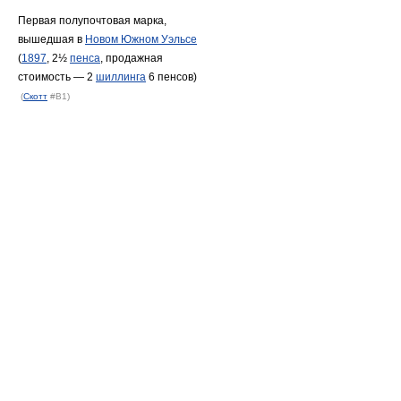
Первая полупочтовая марка,
вышедшая в
Новом Южном Уэльсе
(
1897
, 2½
пенса
, продажная
стоимость — 2
шиллинга
6 пенсов)
(
Скотт
#B1)