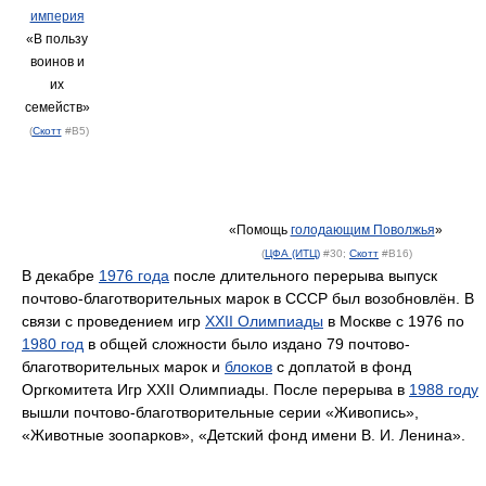
империя
«В пользу
воинов и
их
семейств»
(
Скотт
#B5)
«Помощь
голодающим Поволжья
»
(
ЦФА (ИТЦ)
#30;
Скотт
#B16)
В декабре
1976 года
после длительного перерыва выпуск
почтово-благотворительных марок в СССР был возобновлён. В
связи с проведением игр
XXII Олимпиады
в Москве с 1976 по
1980 год
в общей сложности было издано 79 почтово-
благотворительных марок и
блоков
с доплатой в фонд
Оргкомитета Игр XXII Олимпиады. После перерыва в
1988 году
вышли почтово-благотворительные серии «Живопись»,
«Животные зоопарков», «Детский фонд имени В. И. Ленина».