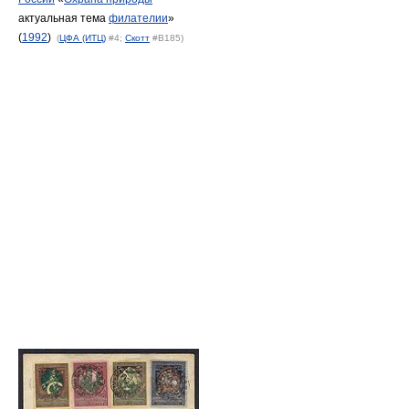
актуальная тема
филателии
»
(
1992
)
(
ЦФА (ИТЦ)
#4;
Скотт
#В185)