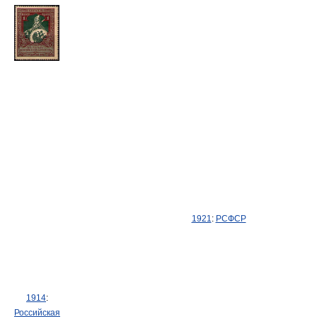
1921
:
РСФСР
1914
:
Российская