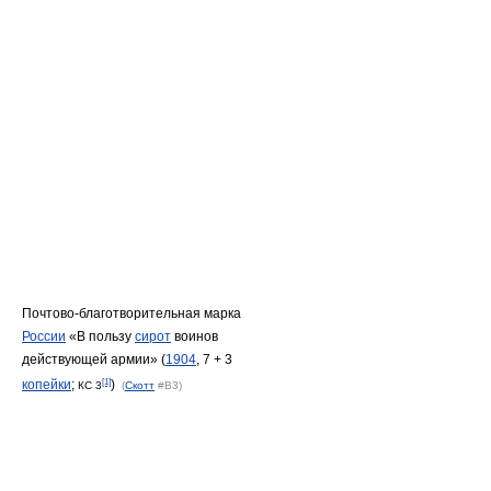
Почтово-благотворительная марка
России
«В пользу
сирот
воинов
действующей армии» (
1904
, 7 + 3
[1]
копейки
;
)
КС 3
(
Скотт
#B3)