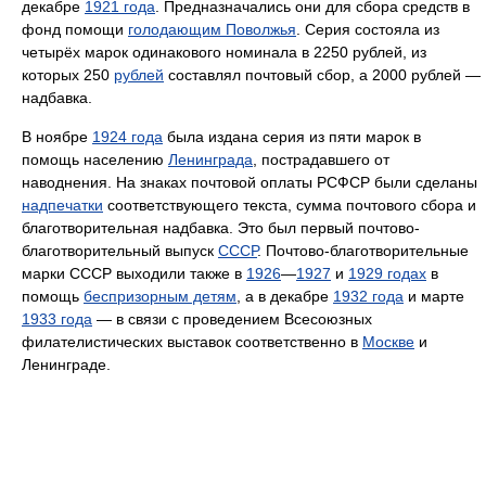
декабре
1921 года
. Предназначались они для сбора средств в
фонд помощи
голодающим Поволжья
. Серия состояла из
четырёх марок одинакового номинала в 2250 рублей, из
которых 250
рублей
составлял почтовый сбор, а 2000 рублей —
надбавка.
В ноябре
1924 года
была издана серия из пяти марок в
помощь населению
Ленинграда
, пострадавшего от
наводнения. На знаках почтовой оплаты РСФСР были сделаны
надпечатки
соответствующего текста, сумма почтового сбора и
благотворительная надбавка. Это был первый почтово-
благотворительный выпуск
СССР
. Почтово-благотворительные
марки СССР выходили также в
1926
—
1927
и
1929 годах
в
помощь
беспризорным детям
, а в декабре
1932 года
и марте
1933 года
— в связи с проведением Всесоюзных
филателистических выставок соответственно в
Москве
и
Ленинграде.