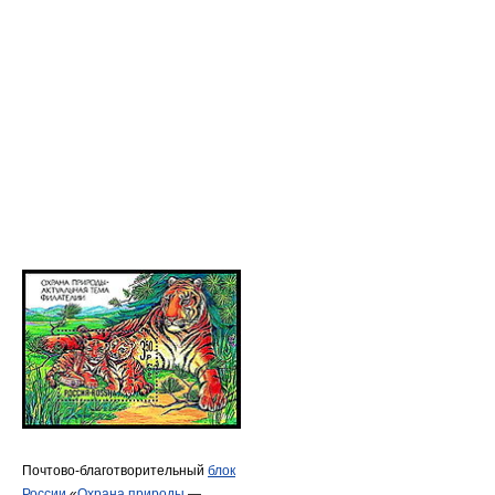
Почтово-благотворительный
блок
России
«
Охрана природы
—