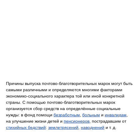
Причины выпуска почтово-благотворительных марок могут быть
самыми различными и определяются многими факторами
экономико-социального характера той или иной конкретной
страны. С помощью почтово-благотворительных марок
организуется сбор средств на определённые социальные
нужды: в фонд помощи
безработным
,
больным
и
инвалидам
,
на улучшение жизни детей и
пенсионеров
, пострадавшим от
стихийных бедствий
:
землетрясений
,
наводнений
и т. д.