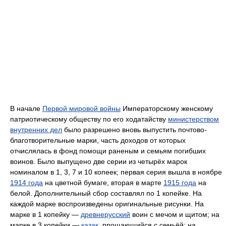
В начале
Первой мировой войны
Императорскому женскому
патриотическому обществу по его ходатайству
министерством
внутренних дел
было разрешено вновь выпустить почтово-
благотворительные марки, часть доходов от которых
отчислялась в фонд помощи раненым и семьям погибших
воинов. Было выпущено две серии из четырёх марок
номиналом в 1, 3, 7 и 10 копеек; первая серия вышла в ноябре
1914 года
на цветной бумаге, вторая в марте
1915 года
на
белой. Дополнительный сбор составлял по 1 копейке. На
каждой марке воспроизведены оригинальные рисунки. На
марке в 1 копейку —
древнерусский
воин с мечом и щитом; на
марке в 3 копейки —
казак
, прощающийся с семьёй; на