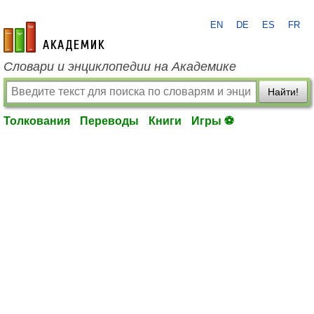
EN
DE
ES
FR
academic.ru
Словари и энциклопедии на Академике
Найти!
Толкования
Переводы
Книги
Игры ⚽