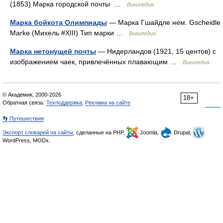
(1853) Марка городской почты …
Википедия
Марка бойкота Олимпиады
— Марка Гшайдле нем. Gscheidle
Marke (Михель #XIII) Тип марки …
Википедия
Марка нетонущей почты
— Нидерландов (1921, 15 центов) с
изображением чаек, привлечённых плавающим …
Википедия
© Академик, 2000-2026
18+
Обратная связь:
Техподдержка
,
Реклама на сайте
👣 Путешествия
Экспорт словарей на сайты
, сделанные на PHP,
Joomla,
Drupal,
WordPress, MODx.