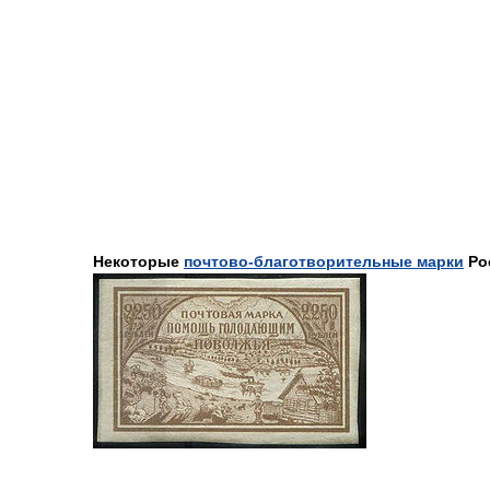
Некоторые
почтово-благотворительные марки
Ро