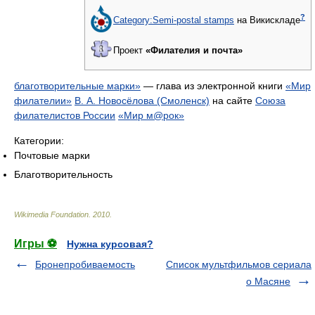
?
Category:Semi-postal stamps
на Викискладе
Проект
«Филателия и почта»
благотворительные марки»
— глава из электронной книги
«Мир
филателии»
В. А. Новосёлова (Смоленск)
на сайте
Союза
филателистов России
«Мир м@рок»
Категории:
Почтовые марки
Благотворительность
Wikimedia Foundation
.
2010
.
Игры ⚽
Нужна курсовая?
Бронепробиваемость
Список мультфильмов сериала
о Масяне