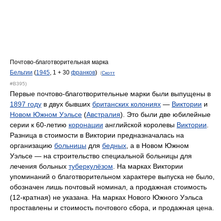
Почтово-благотворительная марка
Бельгии
(
1945
, 1 + 30
франков
)
(
Скотт
#B395)
Первые почтово-благотворительные марки были выпущены в
1897 году
в двух бывших
британских колониях
—
Виктории
и
Новом Южном Уэльсе
(
Австралия
). Это были две юбилейные
серии к 60-летию
коронации
английской королевы
Виктории
.
Разница в стоимости в Виктории предназначалась на
организацию
больницы
для
бедных
, а в Новом Южном
Уэльсе — на строительство специальной больницы для
лечения больных
туберкулёзом
. На марках Виктории
упоминаний о благотворительном характере выпуска не было,
обозначен лишь почтовый номинал, а продажная стоимость
(12-кратная) не указана. На марках Нового Южного Уэльса
проставлены и стоимость почтового сбора, и продажная цена.