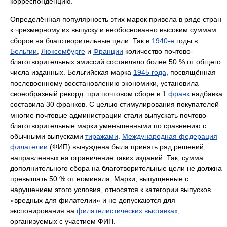
корреспонденцию.
Определённая популярность этих марок привела в ряде стран
к чрезмерному их выпуску и необоснованно высоким суммам
сборов на благотворительные цели. Так в
1940-е
годы в
Бельгии
,
Люксембурге
и
Франции
количество почтово-
благотворительных эмиссий составляло более 50 % от общего
числа изданных. Бельгийская марка
1945 года
, посвящённая
послевоенному восстановлению экономики, установила
своеобразный рекорд: при почтовом сборе в 1
франк
надбавка
составила 30 франков. С целью стимулирования покупателей
многие почтовые администрации стали выпускать почтово-
благотворительные марки уменьшенными по сравнению с
обычными выпусками
тиражами
.
Международная федерация
филателии
(ФИП) вынуждена была принять ряд решений,
направленных на ограничение таких изданий. Так, сумма
дополнительного сбора на благотворительные цели не должна
превышать 50 % от номинала. Марки, выпущенные с
нарушением этого условия, относятся к категории выпусков
«вредных для филателии» и не допускаются для
экспонирования на
филателистических выставках
,
организуемых с участием ФИП.