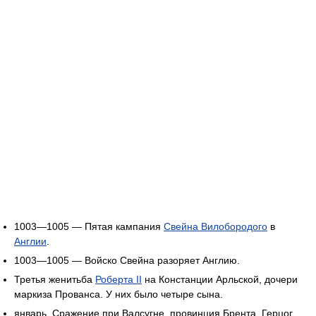
1003—1005 — Пятая кампания
Свейна Вилобородого
в
Англии
.
1003—1005 — Войско Свейна разоряет Англию.
Третья женитьба
Роберта II
на Констанции Арльской, дочери
маркиза Прованса. У них было четыре сына.
январь. Сражение при Валсугне, провинция Брента. Герцог