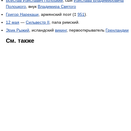
Всеслав Изяславич Полоцкий
, сын
Изяслава Владимировича
Полоцкого
, внук
Владимира Святого
Григор Нарекаци
, армянский поэт (‡
951
).
12 мая
—
Сильвестр II
, папа римский.
Эрик Рыжий
, исландский
викинг
, первооткрыватель
Гренландии
См. также