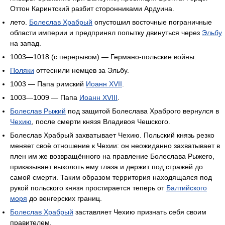
Оттон Каринтский разбит сторонниками Ардуина.
лето.
Болеслав Храбрый
опустошил восточные пограничные
области империи и предпринял попытку двинуться через
Эльбу
на запад.
1003—1018 (с перерывом) — Германо-польские войны.
Поляки
оттеснили немцев за Эльбу.
1003 — Папа римский
Иоанн XVII
.
1003—1009 — Папа
Иоанн XVIII
.
Болеслав Рыжий
под защитой Болеслава Храброго вернулся в
Чехию
, после смерти князя Владивоя Чешского.
Болеслав Храбрый захватывает Чехию. Польский князь резко
меняет своё отношение к Чехии: он неожиданно захватывает в
плен им же возвращённого на правление Болеслава Рыжего,
приказывает выколоть ему глаза и держит под стражей до
самой смерти. Таким образом территория находящаяся под
рукой польского князя простирается теперь от
Балтийского
моря
до венгерских границ.
Болеслав Храбрый
заставляет Чехию признать себя своим
правителем.