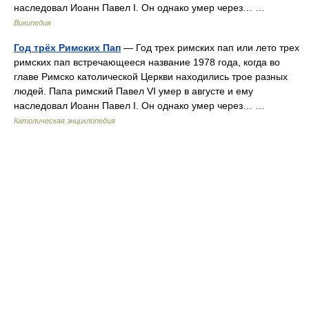
наследовал Иоанн Павел I. Он однако умер через… …
Википедия
Год трёх Римских Пап
— Год трех римских пап или лето трех
римских пап встречающееся название 1978 года, когда во
главе Римско католической Церкви находились трое разных
людей. Папа римский Павел VI умер в августе и ему
наследовал Иоанн Павел I. Он однако умер через… …
Католическая энциклопедия