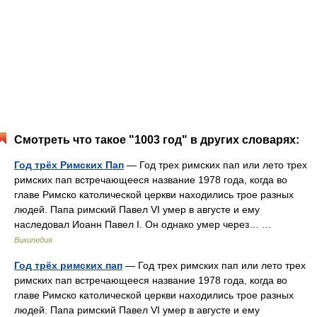
Смотреть что такое "1003 год" в других словарях:
Год трёх Римских Пап
— Год трех римских пап или лето трех
римских пап встречающееся название 1978 года, когда во
главе Римско католической церкви находились трое разных
людей. Папа римский Павел VI умер в августе и ему
наследовал Иоанн Павел I. Он однако умер через… …
Википедия
Год трёх римских пап
— Год трех римских пап или лето трех
римских пап встречающееся название 1978 года, когда во
главе Римско католической церкви находились трое разных
людей. Папа римский Павел VI умер в августе и ему