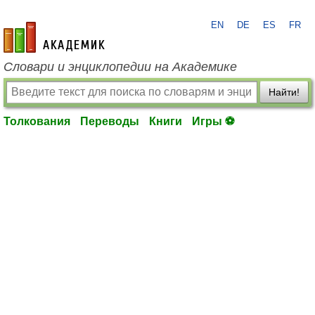
EN
DE
ES
FR
academic.ru
Словари и энциклопедии на Академике
Найти!
Толкования
Переводы
Книги
Игры ⚽