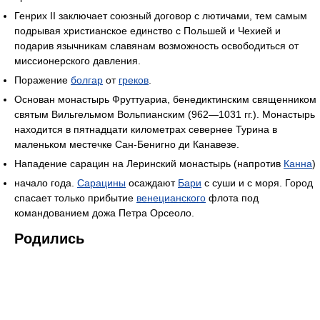
Генрих II заключает союзный договор с лютичами, тем самым
подрывая христианское единство с Польшей и Чехией и
подарив язычникам славянам возможность освободиться от
миссионерского давления.
Поражение
болгар
от
греков
.
Основан монастырь Фруттуариа, бенедиктинским священником
святым Вильгельмом Вольпианским (962—1031 гг.). Монастырь
находится в пятнадцати километрах севернее Турина в
маленьком местечке Сан-Бенигно ди Канавезе.
Нападение сарацин на Леринский монастырь (напротив
Канна
)
начало года.
Сарацины
осаждают
Бари
с суши и с моря. Город
спасает только прибытие
венецианского
флота под
командованием дожа Петра Орсеоло.
Родились