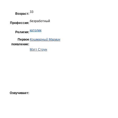
33
Возраст:
безработный
Профессия:
католик
Религия:
Первое
Кошмарный Марвин
появление:
Мэтт Стоун
Озвучивает: