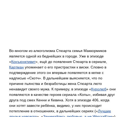
Во-многом из алкоголизма Стюарта семья Маккормиков
является одной из беднейших в городе. Уже в эпизоде
«
Конъюнктивит
», ещё до появления Стюарта в сериале,
Картман
упоминает о его пристрастии к виски. Словно в
подтверждение этого он впервые появляется в кепке с
надписью «Скотч». В дальнейшем выясняется, что по
причине пьянства и безработицы жена Стюарта люто
ненавидит своего мужа. К примеру, в эпизоде «
Куролюб
» они
появляются в качестве героев сериала «Копы», избивая друг
друга под смех Кенни и Кевина. Хотя в эпизоде 406, когда
они хотят завести ребёнка, видимо, у них происходит
потепление в отношениях, в дальнейших сериях («
Лучшие
друзья навсегда
», «
Занимайтесь любовью, а не Warcraft'ом
»)