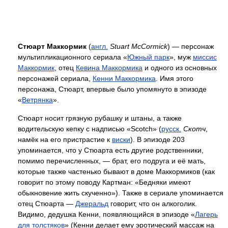
Стюарт Маккормик
(
англ.
Stuart McCormick
) — персонаж
мультипликационного сериала «
Южный парк
», муж
миссис
Маккормик
, отец
Кевина Маккормика
и одного из основных
персонажей сериала,
Кенни Маккормика
. Имя этого
персонажа, Стюарт, впервые было упомянуто в эпизоде
«
Ветрянка
».
Стюарт носит грязную рубашку и штаны, а также
водительскую кепку с надписью «Scotch» (
русск.
Скотч
,
намёк на его пристрастие к
виски
). В эпизоде 203
упоминается, что у Стюарта есть другие родственники,
помимо перечисленных, — брат, его подруга и её мать,
которые также частенько бывают в доме Маккормиков (как
говорит по этому поводу Картман: «Бедняки имеют
обыкновение жить скученно»). Также в сериале упоминается
отец Стюарта —
Джеральд
говорит, что он алкоголик.
Видимо, дедушка Кенни, появляющийся в эпизоде «
Лагерь
для толстяков
» (Кенни делает ему эротический массаж на