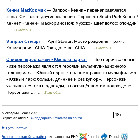
Кенни МакКормик
— Запрос «Кенни» перенаправляется
сюда. Cм. также другие значения. Персонаж South Park Кеннет/
Кеннет «Кенни» МакКормик Пол: мужской Цвет волос: блондин
…
Википедия
Эйприл Стюарт
— April Stewart Место рождения: Траки,
Калифорния, США Гражданство: США …
Википедия
Список персонажей «Южного парка»
— Все перечисленные
ниже персонажи являются героями мультипликационного
телесериала «Южный парк» и полнометражного мультфильма
«Южный парк: больше, длиннее и без купюр». Персонажи
указываются лишь однажды, в посвящённом им подразделе.
Персонажи,… …
Википедия
© Академик, 2000-2026
18+
Обратная связь:
Техподдержка
,
Реклама на сайте
👣 Путешествия
Экспорт словарей на сайты
, сделанные на PHP,
Joomla,
Drupal,