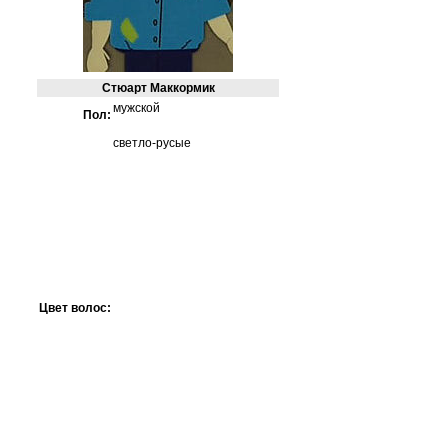
Стюарт Маккормик
мужской
Пол:
светло-русые
Цвет волос: