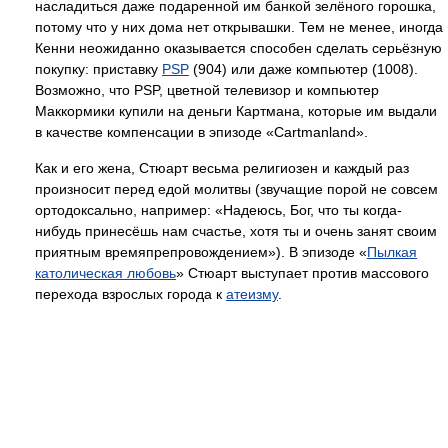
насладиться даже подаренной им банкой зелёного горошка,
потому что у них дома нет открывашки. Тем не менее, иногда
Кенни неожиданно оказывается способен сделать серьёзную
покупку: приставку
PSP
(904) или даже компьютер (1008).
Возможно, что PSP, цветной телевизор и компьютер
Маккормики купили на деньги Картмана, которые им выдали
в качестве компенсации в эпизоде «Cartmanland».
Как и его жена, Стюарт весьма религиозен и каждый раз
произносит перед едой молитвы (звучащие порой не совсем
ортодоксально, например: «Надеюсь, Бог, что ты когда-
нибудь принесёшь нам счастье, хотя ты и очень занят своим
приятным времяпрепровождением»). В эпизоде «
Пылкая
католическая любовь
» Стюарт выступает против массового
перехода взрослых города к
атеизму
.