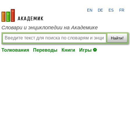
EN
DE
ES
FR
academic.ru
Словари и энциклопедии на Академике
Найти!
Толкования
Переводы
Книги
Игры ⚽