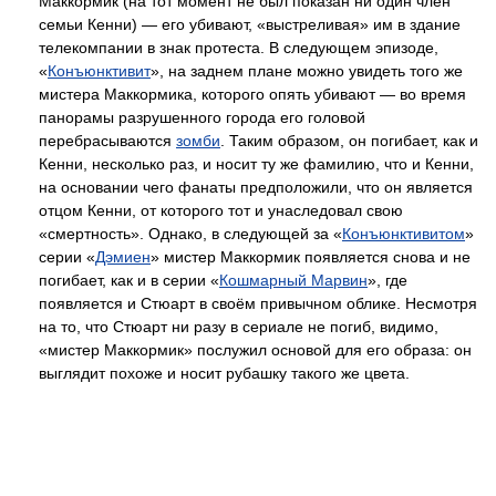
Маккормик (на тот момент не был показан ни один член
семьи Кенни) — его убивают, «выстреливая» им в здание
телекомпании в знак протеста. В следующем эпизоде,
«
Конъюнктивит
», на заднем плане можно увидеть того же
мистера Маккормика, которого опять убивают — во время
панорамы разрушенного города его головой
перебрасываются
зомби
. Таким образом, он погибает, как и
Кенни, несколько раз, и носит ту же фамилию, что и Кенни,
на основании чего фанаты предположили, что он является
отцом Кенни, от которого тот и унаследовал свою
«смертность». Однако, в следующей за «
Конъюнктивитом
»
серии «
Дэмиен
» мистер Маккормик появляется снова и не
погибает, как и в серии «
Кошмарный Марвин
», где
появляется и Стюарт в своём привычном облике. Несмотря
на то, что Стюарт ни разу в сериале не погиб, видимо,
«мистер Маккормик» послужил основой для его образа: он
выглядит похоже и носит рубашку такого же цвета.