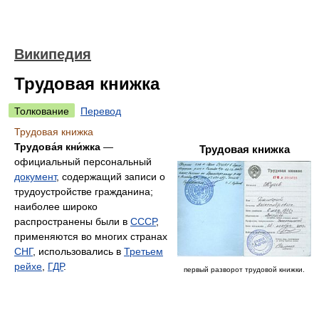
Википедия
Трудовая книжка
Толкование
Перевод
Трудовая книжка
Трудова́я кни́жка
—
Трудовая книжка
официальный персональный
документ
, содержащий записи о
трудоустройстве гражданина;
наиболее широко
распространены были в
СССР
,
применяются во многих странах
СНГ
, использовались в
Третьем
рейхе
,
ГДР
.
первый разворот трудовой книжки.