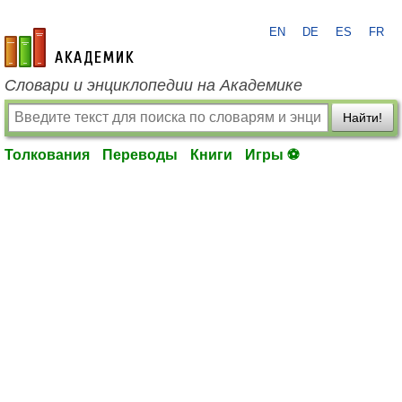
EN
DE
ES
FR
academic.ru
Словари и энциклопедии на Академике
Найти!
Толкования
Переводы
Книги
Игры ⚽