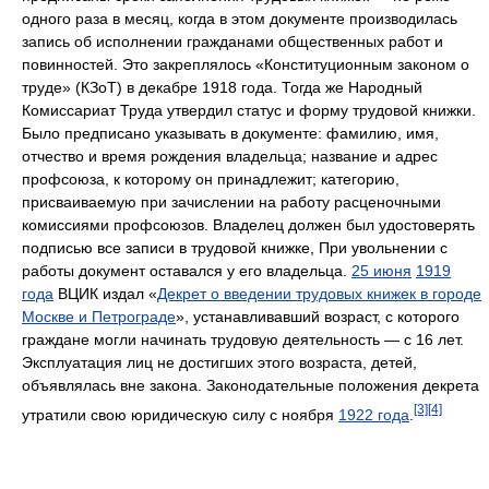
одного раза в месяц, когда в этом документе производилась
запись об исполнении гражданами общественных работ и
повинностей. Это закреплялось «Конституционным законом о
труде» (КЗоТ) в декабре 1918 года. Тогда же Народный
Комиссариат Труда утвердил статус и форму трудовой книжки.
Было предписано указывать в документе: фамилию, имя,
отчество и время рождения владельца; название и адрес
профсоюза, к которому он принадлежит; категорию,
присваиваемую при зачислении на работу расценочными
комиссиями профсоюзов. Владелец должен был удостоверять
подписью все записи в трудовой книжке, При увольнении с
работы документ оставался у его владельца.
25 июня
1919
года
ВЦИК издал «
Декрет о введении трудовых книжек в городе
Москве и Петрограде
», устанавливавший возраст, с которого
граждане могли начинать трудовую деятельность — с 16 лет.
Эксплуатация лиц не достигших этого возраста, детей,
объявлялась вне закона. Законодательные положения декрета
[3]
[4]
утратили свою юридическую силу с ноября
1922 года
.