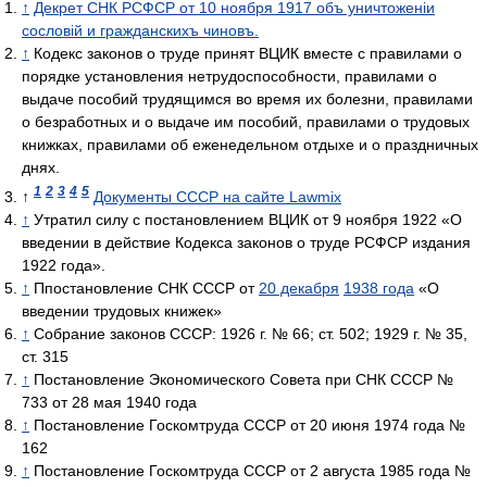
↑
Декрет СНК РСФСР от 10 ноября 1917 объ уничтоженiи
сословiй и гражданскихъ чиновъ.
↑
Кодекс законов о труде принят ВЦИК вместе с правилами о
порядке установления нетрудоспособности, правилами о
выдаче пособий трудящимся во время их болезни, правилами
о безработных и о выдаче им пособий, правилами о трудовых
книжках, правилами об еженедельном отдыхе и о праздничных
днях.
1
2
3
4
5
↑
Документы СССР на сайте Lawmix
↑
Утратил силу с постановлением ВЦИК от 9 ноября 1922 «О
введении в действие Кодекса законов о труде РСФСР издания
1922 года».
↑
Ппостановление СНК СССР от
20 декабря
1938 года
«О
введении трудовых книжек»
↑
Собрание законов СССР: 1926 г. № 66; ст. 502; 1929 г. № 35,
ст. 315
↑
Постановление Экономического Совета при СНК СССР №
733 от 28 мая 1940 года
↑
Постановление Госкомтруда СССР от 20 июня 1974 года №
162
↑
Постановление Госкомтруда СССР от 2 августа 1985 года №