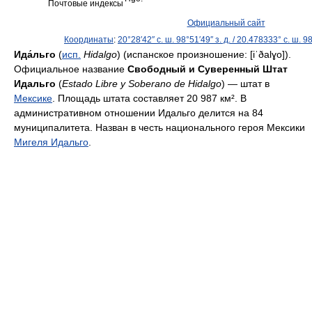
Почтовые индексы
Официальный сайт
Координаты
:
20°28′42″ с. ш.
98°51′49″ з. д.
/
20.478333° с. ш.
98
Ида́льго
(
исп.
Hidalgo
) (испанское произношение: [iˈðalɣo]).
Официальное название
Свободный и Суверенный Штат
Идальго
(
Estado Libre y Soberano de Hidalgo
) — штат в
Мексике
. Площадь штата составляет 20 987 км². В
административном отношении Идальго делится на 84
муниципалитета. Назван в честь национального героя Мексики
Мигеля Идальго
.