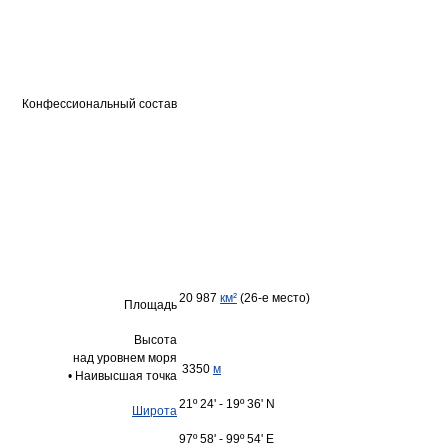
Конфессиональный состав
20 987
км²
(26-е место)
Площадь
Высота
над уровнем моря
3350
м
• Наивысшая точка
21º 24' - 19º 36' N
Широта
97º 58' - 99º 54' E