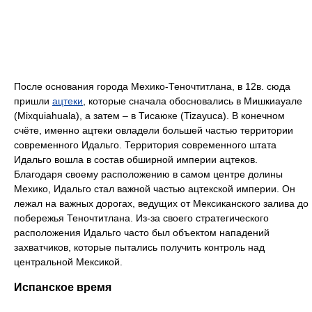
После основания города Мехико-Теночтитлана, в 12в. сюда
пришли
ацтеки
, которые сначала обосновались в Мишкиауале
(Mixquiahuala), а затем – в Тисаюке (Tizayuca). В конечном
счёте, именно ацтеки овладели большей частью территории
современного Идальго. Территория современного штата
Идальго вошла в состав обширной империи ацтеков.
Благодаря своему расположению в самом центре долины
Мехико, Идальго стал важной частью ацтекской империи. Он
лежал на важных дорогах, ведущих от Мексиканского залива до
побережья Теночтитлана. Из-за своего стратегического
расположения Идальго часто был объектом нападений
захватчиков, которые пытались получить контроль над
центральной Мексикой.
Испанское время