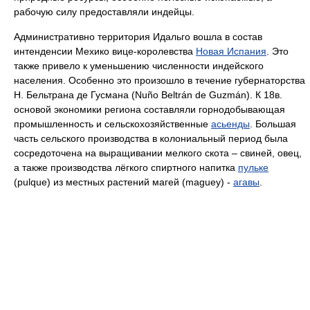
рабочую силу предоставляли индейцы.
Административно территория Идальго вошла в состав
интенденсии Мехико вице-королевства
Новая Испания
. Это
также привело к уменьшению численности индейского
населения. Особенно это произошло в течение губернаторства
Н. Бельтрана де Гусмана (Nuño Beltrán de Guzmán). К 18в.
основой экономики региона составляли горнодобывающая
промышленность и сельскохозяйственные
асьенды
. Большая
часть сельского производства в колониальный период была
сосредоточена на выращивании мелкого скота – свиней, овец,
а также производства лёгкого спиртного напитка
пульке
(pulque) из местных растений магей (maguey) -
агавы
.