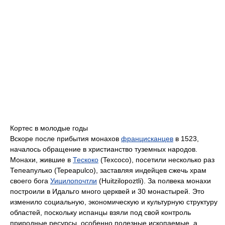
Кортес в молодые годы
Вскоре после прибытия монахов
францисканцев
в 1523,
началось обращение в христианство туземных народов.
Монахи, жившие в
Тескоко
(Texcoco), посетили несколько раз
Тепеапулько (Tepeapulco), заставляя индейцев сжечь храм
своего бога
Уицилопочтли
(Huitzilopoztli). За полвека монахи
построили в Идальго много церквей и 30 монастырей. Это
изменило социальную, экономическую и культурную структуру
областей, поскольку испанцы взяли под свой контроль
природные ресурсы, особенно полезные ископаемые, а