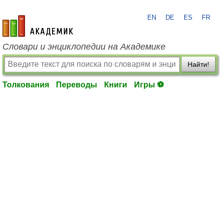
EN
DE
ES
FR
academic.ru
Словари и энциклопедии на Академике
Найти!
Толкования
Переводы
Книги
Игры ⚽