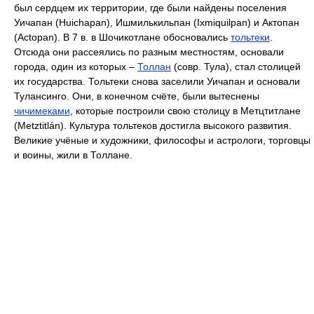
был сердцем их территории, где были найдены поселения
Уичапан (Huichapan), Ишмилькильпан (Ixmiquilpan) и Актопан
(Actopan). В 7 в. в Шочикотлане обосновались
тольтеки
.
Отсюда они рассеялись по разным местностям, основали
города, один из которых –
Толлан
(совр. Тула), стал столицей
их государства. Тольтеки снова заселили Уичапан и основали
Тулансинго. Они, в конечном счёте, были вытеснены
чичимеками
, которые построили свою столицу в Метцтитлане
(Metztitlán). Культура тольтеков достигла высокого развития.
Великие учёные и художники, философы и астрологи, торговцы
и воины, жили в Толлане.