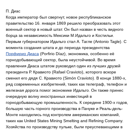
П. Диас
Когда император был свергнут, новое республиканское
правительство 16. января 1869 решило преобразовать этот
военный сектор в новый штат. Он был назван в честь видного
борца за независимость Мексики М.Идальго и Костильи.
Первым губернатором Идальго стал А. Тагле (Antonio Tagle). С
момента создания штата и до периода президентства
Порфирио Диаса
(Porfirio Díaz), экономика, особенно её
горнодобывающий сектор, была неустойчивой. Во время
правления Диаса штатом руководил один из лучших друзей
президента Р. Кравиото (Rafael Cravioto), которого вскоре
сменил его дядя С. Кравиото (Simón Cravioto). В конце 1880-х,
ряд современных изобретений, таких как телеграф, телефон и
железная дорога помог экономике Идальго. Он также принес
очередную волну иностранных инвестиций в
горнодобывающую промышленность. К середине 1900-х годов,
большую часть горного производства в Пачуке и Реаль-дель-
Монте находились под контролем американских компаний,
таких как United States Mining Smelting and Refining Company.
Хозяйства по производству пульке, были преуспевающими в