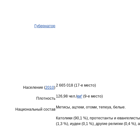
Губернатор
2 665 018 (17-е место)
Население (
2010
)
126,98 чел./
км²
(9-е место)
Плотность
Метисы, ацтеки, отоми, тепеуа, белые.
Национальный состав
Католики (90,1 %), протестанты и евангелисты 
(1,3 %), иудеи (0,1 %), другие религии (0,4 %), 