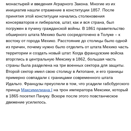
монастырей и введения Аграрного Закона. Многие из их
инициатив нашли отражение в конституции 1857. После
принятия этой конституции начались столкновения
консерваторов и либералов, штат, как и вся страна, был
погружен в пучину гражданской войны. В 1861 правительство
обширного штата Мехико было сосредоточено в Толуке – к
востоку от города Мехико. Расстояние до столицы было одной
из причин, почему нужно было отделить от штата Мехико часть
территории и создать новый штат. Когда французские войска
вторглись в центральную Мексику в 1862, большая часть
страны была разделена на три военных сектора для защиты.
Второй сектор имел свою столицу в Актопане, и его границы
примерно совпадали с границами современного штата
Идальго. Французы преуспели в том, что усадили габсбургского
принца
Максимилиана I
на трон императора Мексики, который
в 1865 посетил Пачуку. Вскоре после этого повстанческое
движение усилилось.