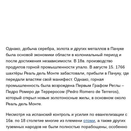
Однако, добыча серебра, золота и других металлов в Пачуке
была основой экономики области в колониальный период и
после достижения независимости. В 18в. производство
продуктов горной промышленности упало. В августе 15. 1766
шахтёры Реаль дель Монте забастовали, прибыли в Пачуку, где
передали властям свой манифест. Однако, горная
промышленность была возрождена Первым Графом Реглы –
Педро Ромеро де Терреросом (Pedro Romero de Terreros),
который открыл новые золотоносные жилы, в основном около
Реаль дель Монте.
Несмотря на испанский контроль и усилия по евангелизации с
16в. по 18 столетие многие из племени
отоми
, а также других
туземных народов не были полностью порабощены, особенно