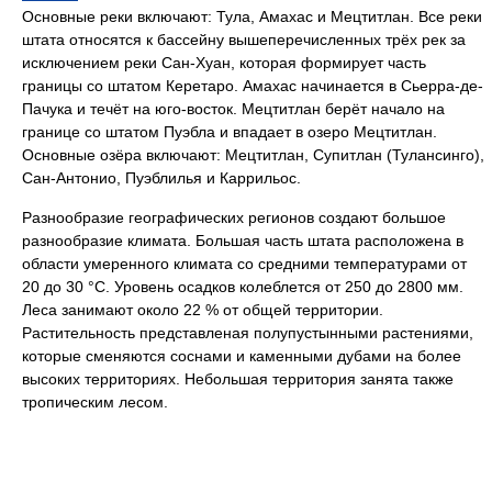
Основные реки включают: Тула, Амахас и Мецтитлан. Все реки
штата относятся к бассейну вышеперечисленных трёх рек за
исключением реки Сан-Хуан, которая формирует часть
границы со штатом Керетаро. Амахас начинается в Сьерра-де-
Пачука и течёт на юго-восток. Мецтитлан берёт начало на
границе со штатом Пуэбла и впадает в озеро Мецтитлан.
Основные озёра включают: Мецтитлан, Супитлан (Тулансинго),
Сан-Антонио, Пуэблилья и Каррильос.
Разнообразие географических регионов создают большое
разнообразие климата. Большая часть штата расположена в
области умеренного климата со средними температурами от
20 до 30 °С. Уровень осадков колеблется от 250 до 2800 мм.
Леса занимают около 22 % от общей территории.
Растительность представленая полупустынными растениями,
которые сменяются соснами и каменными дубами на более
высоких территориях. Небольшая территория занята также
тропическим лесом.