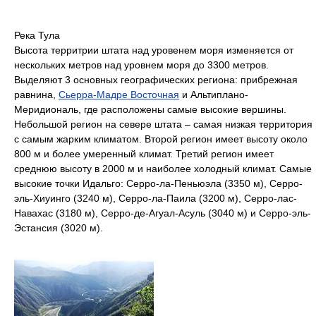
Река Тула
Высота территрии штата над уровенем моря изменяется от
нескольких метров над уровнем моря до 3300 метров.
Выделяют 3 основных географических региона: прибрежная
равнина,
Сьерра-Мадре Восточная
и Альтиплано-
Меридиональ, где расположены самые высокие вершины.
Небольшой регион на севере штата – самая низкая территория
с самым жарким климатом. Второй регион имеет высоту около
800 м и более умеренный климат. Третий регион имеет
среднюю высоту в 2000 м и наиболее холодный климат. Самые
высокие точки Идальго: Серро-ла-Пеньюэла (3350 м), Серро-
эль-Хиуинго (3240 м), Серро-ла-Паила (3200 м), Серро-лас-
Навахас (3180 м), Серро-де-Агуал-Асуль (3040 м) и Серро-эль-
Эстансия (3020 м).