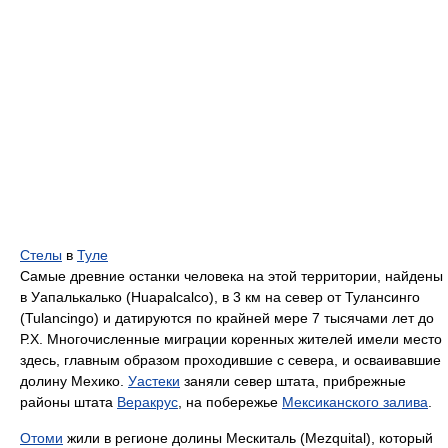
Стелы
в
Туле
Самые древние останки человека на этой территории, найдены
в Уапалькалько (Huapalcalco), в 3 км на север от Тулансинго
(Tulancingo) и датируются по крайней мере 7 тысячами лет до
Р.Х. Многочисленные миграции коренных жителей имели место
здесь, главным образом проходившие с севера, и осваивавшие
долину Мехико.
Уастеки
заняли север штата, прибрежные
районы штата
Веракрус
, на побережье
Мексиканского залива
.
Отоми
жили в регионе долины Мескиталь (Mezquital), который