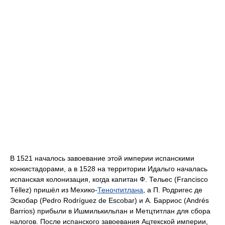
В 1521 началось завоевание этой империи испанскими
конкистадорами, а в 1528 на территории Идальго началась
испанская колонизация, когда капитан Ф. Тельес (Francisco
Téllez) пришёл из Мехико-
Теночтитлана
, а П. Родригес де
Эскобар (Pedro Rodríguez de Escobar) и А. Барриос (Andrés
Barrios) прибыли в Ишмилькильпан и Метцтитлан для сбора
налогов. После испанского завоевания Ацтекской империи,