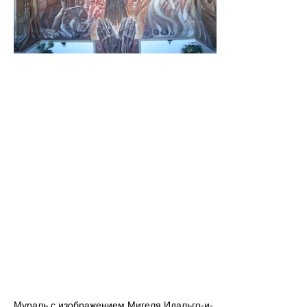
Мураль с изображением Мигеля Идальго-и-