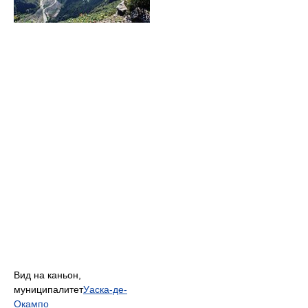
Вид на каньон,
муниципалитет
Уаска-де-
Окампо