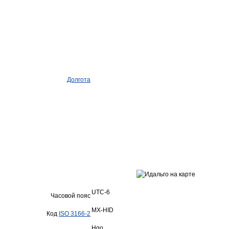
Долгота
UTC-6
Часовой пояс
MX-HID
Код
ISO 3166-2
Hgo.