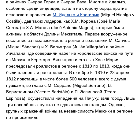
в районах Сьерра Горда и Сьерра Баха. Многие в Идальго,
особенно среди индейцев, встали на сторону борца против
испанского правления
М. Идальго и Костилью
(Miguel Hidalgo y
Costilla), дав таких лидеров, как Х.М. Корреа (José María
Correa) и Х.А. Магоса (José Antonio Magos), которые были
активны в области Долины Мескиталь. Первое вооружённое
восстание за независимость в регионе возглавили М. Санчес
(Miguel Sánchez) и Х. Вильягран (Julián Villagrán) в районе
Уичапана, где совершили набег на королевские войска на пути
из Мехико в Керетаро. Вильягран и его сын Хосе Мария
преследовали роялистов в регионе с 1810 по 1813, когда они
были пленены и расстреляны. В октябре 5. 1810 и 23 апреля
1812 повстанцы в числе более 500 человек и всего с двумя
пушками, во главе с М. Серрано (Miguel Serrano), В.
Беристаином (Vicente Beristáin) и П. Эспиносой (Pedro
Espinosa), осуществили нападения на Пачуку, взяв город. Лишь
три населённых пункта не сдавались повстанцам. Однако,
крупных сражений войны за независимость Мексики в регионе
не происходило.